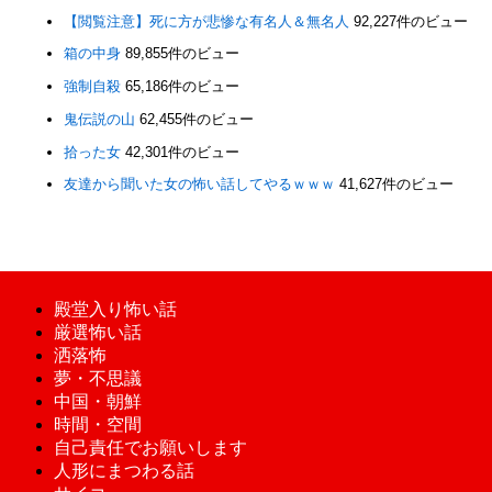
【閲覧注意】死に方が悲惨な有名人＆無名人
92,227件のビュー
箱の中身
89,855件のビュー
強制自殺
65,186件のビュー
鬼伝説の山
62,455件のビュー
拾った女
42,301件のビュー
友達から聞いた女の怖い話してやるｗｗｗ
41,627件のビュー
殿堂入り怖い話
厳選怖い話
洒落怖
夢・不思議
中国・朝鮮
時間・空間
自己責任でお願いします
人形にまつわる話