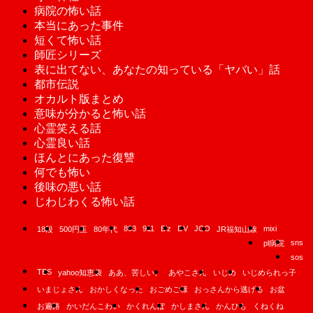
病院の怖い話
本当にあった事件
短くて怖い話
師匠シリーズ
表に出てない、あなたの知っている「ヤバい」話
都市伝説
オカルト版まとめ
意味が分かると怖い話
心霊笑える話
心霊良い話
ほんとにあった復讐
何でも怖い
後味の悪い話
じわじわくる怖い話
893
911
B'z
DV
JCO
mixi
18段
500円玉
80年代
JR福知山線
sns
pl病院
sos
TBS
yahoo知恵袋
ああ、苦しい。
あやこさん
いじめ
いじめられっ子
いまじょさん
おかしくなった
おごめご様
おっさんから逃げる
お盆
お遍路
かいだんこわい
かくれんぼ
かしまさん
かんひも
くねくね