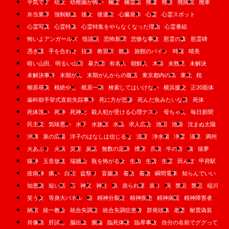
平気です
幼女
幼稚園が怖い
幽霊
幽霊船
廃墟
廃校
廃病院
廃車
弁当業界
強制献血
後女
後遺症
心臓発作
心霊
心霊スポット
心霊写真
心霊特集
心霊特集をやらなくなった理由
心霊番組
怖いよアンガールズ
怪談話
恐怖新聞
悲惨な事故
慰霊の森
慰霊碑
憑き護
手を合わせ
拉致
教習所
散歩
旅館のバイト
時報
晴美
暗い山田、明るい山田
暴力団
有名人
朝鮮人
木箱
未熟児
未解決
未解決事件
末期がん
末期がんからの復活
東京都内の島
東北
枕
柳原尋美
根絶やし
梶原一騎
検索してはいけない
横浜援交
正20面体
歯科助手挙式直前失踪事件
死に方が悲惨
死んだ魚みたいな目
死体
死体洗い
死神
死神だ
殺人犯が受ける心理テスト
母ちゃん
毎日新聞
民主党
気味悪い
水子
水族館
水晶
求人広告
池沼
池袋
沈まぬ太陽
沖縄
泉の広場
洋子のはなしは信じるな
流産
浄水場
浄霊
清里
満州
火あぶり
火病
災害
炭鉱
無数の足跡
煙突
爪痕
牛の首
猫
猿夢
猿神
玉音放送
瑞牆山
瓶を怖がる女
生肉
生贄
生霊
田んぼ
甲府駅
疫病神
痛い
白蛇
盆祭り
盲腸炎
着信
着物
瞬間電車
知らんでいい
知恵袋
短い話
石
神父
神社
祟
祟られ屋
祟り
祠
禁后
禁忌
稲川
笑う女
等身大パネル
箱
精神分裂症
精神疾患
精神病院
精神障害者
納棺
統一教会
統合失調症
統合失調症患者
群発頭痛
老婆
耐震偽装
肖像画
肝試し
脳出血
腕輪
臨死体験
臨界事故
自分の名前でググって