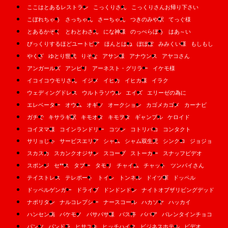
ここはとあるレストラン
こっくりさん
こっくりさんお帰り下さい
こぼれちゃう
さっちゃん
さーちゃん
つきのみや駅
てっぐ様
とあるかぞく
とわとわさん
にな神様
のっぺらぼう
はあ～い
びっくりするほどユートピア
ほんとはね
ぽぽぽ
みみくい様
もしもし
やくざ
ゆとり世代
りそな
アサン様
アナウンス
アヤコさん
アンガールズ
アンビリ
アーネスト・グリラー
イケモ様
イコイコウモリさん
イジメ
イヒカ
イヒカ様
イラク
ウェディングドレス
ウルトラソウル
エイズ
エリーゼの為に
エレベーター
オウム
オギソ
オークション
カゴメカゴメ
カーナビ
ガチで
キサラギ駅
キモオタ
キモヲタ
ギャンブル
ケロイド
コイヌマ様
コインランドリー
コツン
コトリバコ
コンタクト
サリョじゃ
サービスエリア
シャム
シャム双生児
シンクロ
ジョジョ
スカスカ
スカンクオジサン
スコープ
ストーカー
スナッフビデオ
スポンジ
セ**ス
タブー
タモリ
チャイム
チャット
ツンバイさん
テイストレス
テレポート
トイレ
トンネル
ドイツ軍
ドッペル
ドッペルゲンガー
ドライブ
ドンドンドン
ナイトオブザリビングデッド
ナポリタン
ナルコレプシー
ナースコール
ハカソヤ
ハッカイ
ハンセン病
バケモノ
バサバサ様
バス停
ババア
バレンタインチョコ
パンツ
パンドラ
ヒサユキ
ヒッチハイク
ビジネスホテル
ビデオ