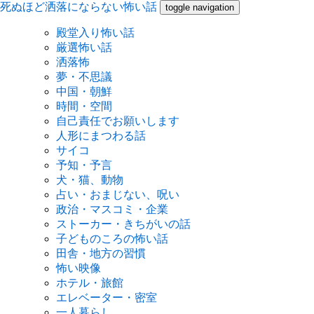
死ぬほど洒落にならない怖い話
toggle navigation
殿堂入り怖い話
厳選怖い話
洒落怖
夢・不思議
中国・朝鮮
時間・空間
自己責任でお願いします
人形にまつわる話
サイコ
予知・予言
犬・猫、動物
占い・おまじない、呪い
政治・マスコミ・企業
ストーカー・きちがいの話
子どものころの怖い話
田舎・地方の習慣
怖い映像
ホテル・旅館
エレベーター・密室
一人暮らし