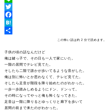
L
i
T
n
w
F
e
i
a
H
t
c
a
共
この怖い話は約 2 分で読めます。
t
e
t
有
子供の頃の話なんだけど
e
b
e
俺は鍵っ子で、その日も一人で家にいた。
r
o
n
一階の居間でテレビ見てた。
o
a
そしたら二階で誰かが歩いてるような音がした。
俺は別に怖いとか思わなくて、テレビ見てた。
k
そしたら足音が階段を降り始めたのがわかった。
一歩一歩踏みしめるようにドン、ドンって。
その時になってやっと俺も怖くなってきた。
足音は一階に降りるとゆっくりと廊下を歩いて
居間の前まで来たのがわかった。