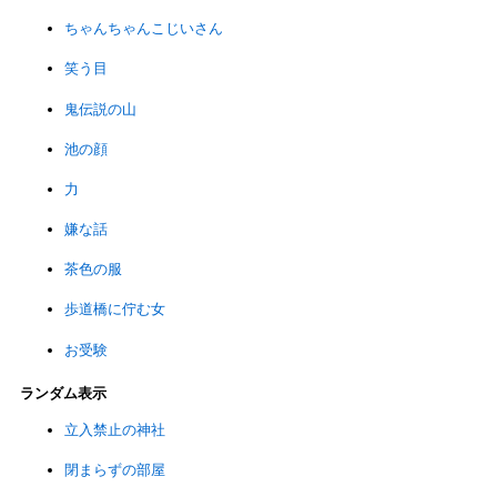
ちゃんちゃんこじいさん
笑う目
鬼伝説の山
池の顔
力
嫌な話
茶色の服
歩道橋に佇む女
お受験
ランダム表示
立入禁止の神社
閉まらずの部屋