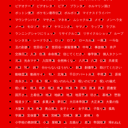
ビデオテープ
ビデオレター
ピアノ
プランタン
ホルマリン漬け
ボットン便所
ポケモン都市伝説
ポルポト派
マイナスドライバー
マウンテンバイク
マサさん
マネキン
ムシャクル様
メイサ
メンヘラ女
メール
モロゾフ
ヤクザ
ヤマニシさん
ヤマノケ
ラップ音
ラブホ
ランニングシャツにリュック
リサイクルご飯
リサイクルショップ
ループ
レンタカー
レードラさん
ロッテ
ロフト
ローカル線
一座様
一斗缶
丑の刻参り
世田谷一家
世田谷一家殺害事件
中年女
事故物件
井戸
交換日記
人形
住職
余命推定
信じてください
修学旅行
個人タクシー
元凶
光永マチ子
入院準備
全然怖くない
八尺様
八開
公園
共産党
兵役
写メ
凶子
分からないほうがいい
創価
創価学会
助けてください
動物霊園
動画サイト
匂い
北海道
千日デパート火災
卒塔婆
厄
原発
吉永さん
吊
名作
呪い
呪いのわら人形
呪いのビデオ
呪いの儀式
呪い返し
呪法
呪術
呪詛
喪服
嗚咽
噂
四国
因縁
因習
図書室
固芥さん
土着信仰
地獄
地鎮祭
地震
地震予知
坊さん
基地外
堕胎
報道タブー
変死
多重人格
夢日記
大日本帝国軍
大正末期
大量の指
大阪市
天狗
奇形
奥山英志
女子トイレ
女子高生
子取り箱
孤島
学園祭
宜保愛子
実況
宮崎勤
宮崎県
家出
家鳴り
寺
小学校の教師変死
小箱
屋根裏
山
左曲がり
差別
帝国陸軍
帰れねえ