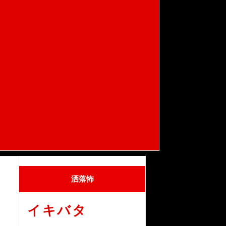
洒落怖
イキバタ