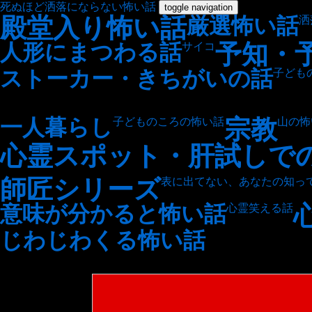
死ぬほど洒落にならない怖い話
toggle navigation
殿堂入り怖い話
厳選怖い話
洒
予知・
人形にまつわる話
サイコ
ストーカー・きちがいの話
子ども
宗教
一人暮らし
子どものころの怖い話
山の怖
心霊スポット・肝試しで
師匠シリーズ
表に出てない、あなたの知っ
意味が分かると怖い話
心霊笑える話
じわじわくる怖い話