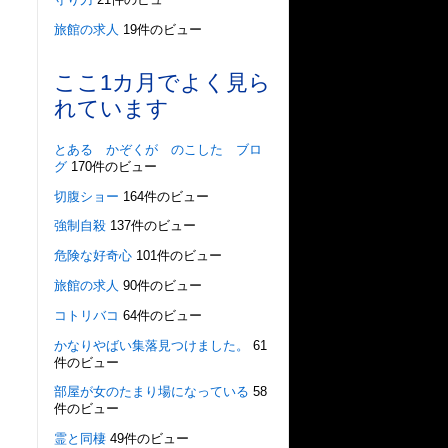
旅館の求人
19件のビュー
ここ1カ月でよく見ら
れています
とある かぞくが のこした ブロ
グ
170件のビュー
切腹ショー
164件のビュー
強制自殺
137件のビュー
危険な好奇心
101件のビュー
旅館の求人
90件のビュー
コトリバコ
64件のビュー
かなりやばい集落見つけました。
61
件のビュー
部屋が女のたまり場になっている
58
件のビュー
霊と同棲
49件のビュー