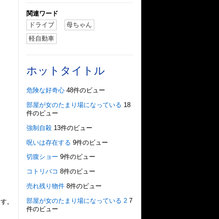
関連ワード
ドライブ
母ちゃん
軽自動車
ホットタイトル
危険な好奇心
48件のビュー
部屋が女のたまり場になっている
18
件のビュー
強制自殺
13件のビュー
呪いは存在する
9件のビュー
切腹ショー
9件のビュー
コトリバコ
8件のビュー
売れ残り物件
8件のビュー
部屋が女のたまり場になっている 2
7
ます。
件のビュー