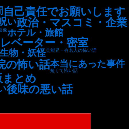
自己責任でお願いします
間
政治・マスコミ・企業
呪い
ホテル・旅館
映像
レベーター・密室
生物・妖怪
芸能界・有名人の怖い話
院の怖い話
本当にあった事件
短くて怖い話
版まとめ
後味の悪い話
い