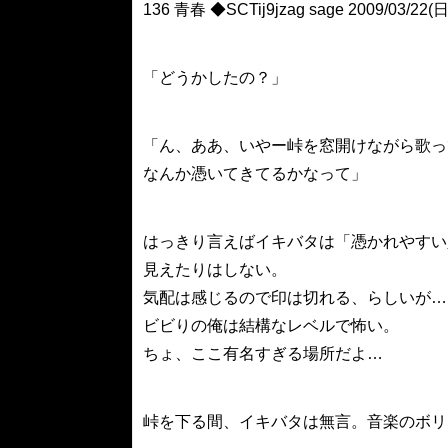
136 青春 ◆SCTij9jzag sage 2009/03/22(日
「どうかしたの？」
「ん、ああ、いやー峠を窓開けながら歌っ
なんか憑いてきてるかなって」
はっきり言えばイキバタは「憑かれやすい
見えたりはしない。
気配は感じるので印は切れる、らしいが…
ビビりの俺は結構なレベルで怖い。
ちょ、ここ有名すぎる場所だよ…
峠を下る間、イキバタは無言。音楽のボリ