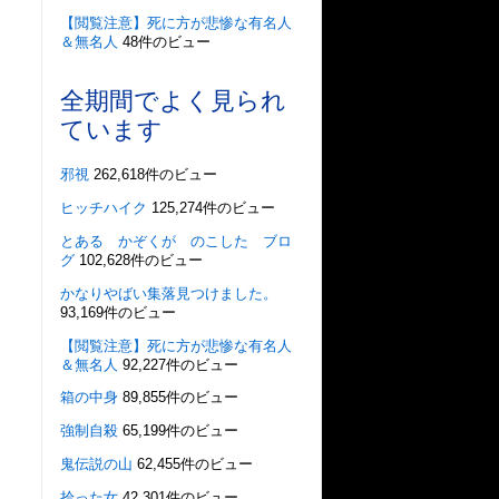
【閲覧注意】死に方が悲惨な有名人
＆無名人
48件のビュー
全期間でよく見られ
ています
邪視
262,618件のビュー
ヒッチハイク
125,274件のビュー
とある かぞくが のこした ブロ
グ
102,628件のビュー
かなりやばい集落見つけました。
93,169件のビュー
【閲覧注意】死に方が悲惨な有名人
＆無名人
92,227件のビュー
箱の中身
89,855件のビュー
強制自殺
65,199件のビュー
鬼伝説の山
62,455件のビュー
拾った女
42,301件のビュー