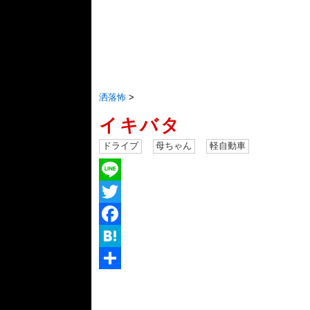
洒落怖
>
イキバタ
ドライブ
母ちゃん
軽自動車
Line
Twitter
Facebook
Hatena
共
有