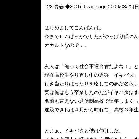
128 青春 ◆SCTij9jzag sage 2009/03/22(日
はじめましてこんばんは。
今までロムばっかでしたがやっぱり僕の友
オカルトなので…。
友人は「俺って社会不適合者だよね！」と
現在高校生やり直し中の通称「イキバタ」
行き当たりばったりを略してのあだ名らし
実は俺はもう卒業したのだがイキバタはま
名前も言えない通信制高校で留年しまくっ
進級できれば４月から晴れて、高校３年生
とまぁ、イキバタと僕は仲良しだ。