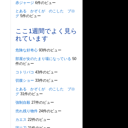
赤ジャージ
6件のビュー
とある かぞくが のこした ブロ
グ
5件のビュー
ここ1週間でよく見ら
れています
危険な好奇心
93件のビュー
部屋が女のたまり場になっている
50
件のビュー
コトリバコ
43件のビュー
切腹ショー
33件のビュー
とある かぞくが のこした ブロ
グ
31件のビュー
強制自殺
27件のビュー
売れ残り物件
24件のビュー
カエス
22件のビュー
守り刀
21件のビュー