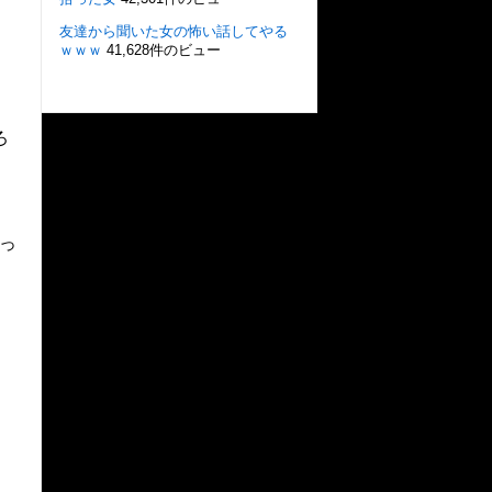
友達から聞いた女の怖い話してやる
ｗｗｗ
41,628件のビュー
ろ
っ