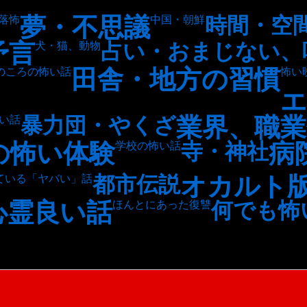
夢・不思議
時間・空
落怖
中国・朝鮮
予言
占い・おまじない、
犬・猫、動物
田舎・地方の習慣
のころの怖い話
怖い
エ
業界、職業
暴力団・やくざ
い話
の怖い体験
病
寺・神社
学校の怖い話
オカルト
都市伝説
ている「ヤバい」話
心霊良い話
何でも怖
ほんとにあった復讐