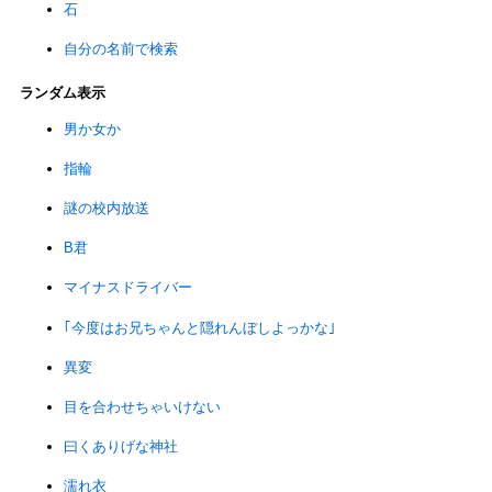
石
自分の名前で検索
ランダム表示
男か女か
指輪
謎の校内放送
B君
マイナスドライバー
｢今度はお兄ちゃんと隠れんぼしよっかな｣
異変
目を合わせちゃいけない
曰くありげな神社
濡れ衣