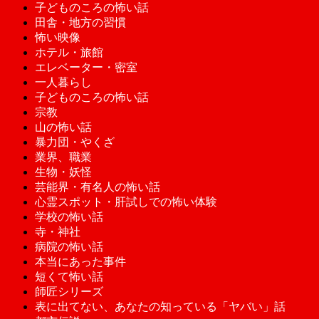
子どものころの怖い話
田舎・地方の習慣
怖い映像
ホテル・旅館
エレベーター・密室
一人暮らし
子どものころの怖い話
宗教
山の怖い話
暴力団・やくざ
業界、職業
生物・妖怪
芸能界・有名人の怖い話
心霊スポット・肝試しでの怖い体験
学校の怖い話
寺・神社
病院の怖い話
本当にあった事件
短くて怖い話
師匠シリーズ
表に出てない、あなたの知っている「ヤバい」話