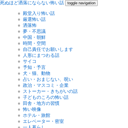
死ぬほど洒落にならない怖い話
toggle navigation
殿堂入り怖い話
厳選怖い話
洒落怖
夢・不思議
中国・朝鮮
時間・空間
自己責任でお願いします
人形にまつわる話
サイコ
予知・予言
犬・猫、動物
占い・おまじない、呪い
政治・マスコミ・企業
ストーカー・きちがいの話
子どものころの怖い話
田舎・地方の習慣
怖い映像
ホテル・旅館
エレベーター・密室
一人暮らし