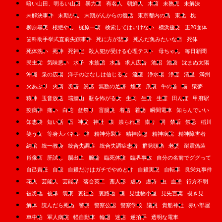
暗い山田、明るい山田
暴力団
有名人
朝鮮人
木箱
未熟児
未解決
未解決事件
末期がん
末期がんからの復活
東京都内の島
東北
枕
柳原尋美
根絶やし
梶原一騎
検索してはいけない
横浜援交
正20面体
歯科助手挙式直前失踪事件
死に方が悲惨
死んだ魚みたいな目
死体
死体洗い
死神
死神だ
殺人犯が受ける心理テスト
母ちゃん
毎日新聞
民主党
気味悪い
水子
水族館
水晶
求人広告
池沼
池袋
沈まぬ太陽
沖縄
泉の広場
洋子のはなしは信じるな
流産
浄水場
浄霊
清里
満州
火あぶり
火病
災害
炭鉱
無数の足跡
煙突
爪痕
牛の首
猫
猿夢
猿神
玉音放送
瑞牆山
瓶を怖がる女
生肉
生贄
生霊
田んぼ
甲府駅
疫病神
痛い
白蛇
盆祭り
盲腸炎
着信
着物
瞬間電車
知らんでいい
知恵袋
短い話
石
神父
神社
祟
祟られ屋
祟り
祠
禁后
禁忌
稲川
笑う女
等身大パネル
箱
精神分裂症
精神疾患
精神病院
精神障害者
納棺
統一教会
統合失調症
統合失調症患者
群発頭痛
老婆
耐震偽装
肖像画
肝試し
脳出血
腕輪
臨死体験
臨界事故
自分の名前でググって
自己責任
自殺
自殺だけはガチでやめとけ
自殺実況
自転車
良栄丸事件
花火
芸能人
芸能界
落合英二
藁人形
虐め
虐待
虫
血塗
行方不明
被災地
被爆
装束
裏社会
裏路地
襖
見世物小屋
見先言葉
覗き見
解体
読んだら死ぬ
警察
警察公認
警察学校
議員
貴船神社
赤い部屋
車中泊
軍人病院
軽自動車
輪廻
迷信
逆拍手
透明な電車