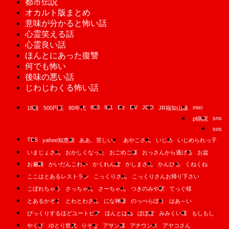
都市伝説
オカルト版まとめ
意味が分かると怖い話
心霊笑える話
心霊良い話
ほんとにあった復讐
何でも怖い
後味の悪い話
じわじわくる怖い話
893
911
B'z
DV
JCO
mixi
18段
500円玉
80年代
JR福知山線
sns
pl病院
sos
TBS
yahoo知恵袋
ああ、苦しい。
あやこさん
いじめ
いじめられっ子
いまじょさん
おかしくなった
おごめご様
おっさんから逃げる
お盆
お遍路
かいだんこわい
かくれんぼ
かしまさん
かんひも
くねくね
ここはとあるレストラン
こっくりさん
こっくりさんお帰り下さい
こぼれちゃう
さっちゃん
さーちゃん
つきのみや駅
てっぐ様
とあるかぞく
とわとわさん
にな神様
のっぺらぼう
はあ～い
びっくりするほどユートピア
ほんとはね
ぽぽぽ
みみくい様
もしもし
やくざ
ゆとり世代
りそな
アサン様
アナウンス
アヤコさん