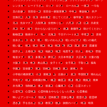
レンタカー
レードラさん
ロッテ
ロフト
ローカル線
一座様
一斗缶
丑の刻参り
世田谷一家
世田谷一家殺害事件
中年女
事故物件
井戸
交換日記
人形
住職
余命推定
信じてください
修学旅行
個人タクシー
元凶
光永マチ子
入院準備
全然怖くない
八尺様
八開
公園
共産党
兵役
写メ
凶子
分からないほうがいい
創価
創価学会
助けてください
動物霊園
動画サイト
匂い
北海道
千日デパート火災
卒塔婆
厄
原発
吉永さん
吊
名作
呪い
呪いのわら人形
呪いのビデオ
呪いの儀式
呪い返し
呪法
呪術
呪詛
喪服
嗚咽
噂
四国
因縁
因習
図書室
固芥さん
土着信仰
地獄
地鎮祭
地震
地震予知
坊さん
基地外
堕胎
報道タブー
変死
多重人格
夢日記
大日本帝国軍
大正末期
大量の指
大阪市
天狗
奇形
奥山英志
女子トイレ
女子高生
子取り箱
孤島
学園祭
宜保愛子
実況
宮崎勤
宮崎県
家出
家鳴り
寺
小学校の教師変死
小箱
屋根裏
山
左曲がり
差別
帝国陸軍
帰れねえ
平気です
幼女
幼稚園が怖い
幽霊
幽霊船
廃墟
廃校
廃病院
廃車
弁当業界
強制献血
後女
後遺症
心臓発作
心霊
心霊スポット
心霊写真
心霊特集
心霊特集をやらなくなった理由
心霊番組
怖いよアンガールズ
怪談話
恐怖新聞
悲惨な事故
慰霊の森
慰霊碑
憑き護
手を合わせ
拉致
教習所
散歩
旅館のバイト
時報
晴美