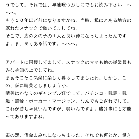
うでして。それでは、早速暇つぶしにでもお読み下さい…へ
へへ。
もう１０年ほど前になりますかね。当時、私はとある地方の
寂れたスナックで働いてましてね。
そこで、店の女の子の１人と良い仲になっちまったんです
よ。ま、良くある話です。へへへ。
アパートに同棲してまして。スナックのママも他の従業員も
みな承知の上でしてね。
まぁそこそこ気楽に楽しく暮らしてましたわ。しかし、こ
の、仮に晴美としましょうか。
晴美はかなりのギャンブル狂でして。パチンコ・競馬・競
艇・競輪・ポーカー・マージャン、なんでもござれでして。
これが勝ちゃ良いんですが、弱いんですよ。賭け事にも才能
ってありますよね。
案の定、借金まみれになっちまった。それでも何とか、働き