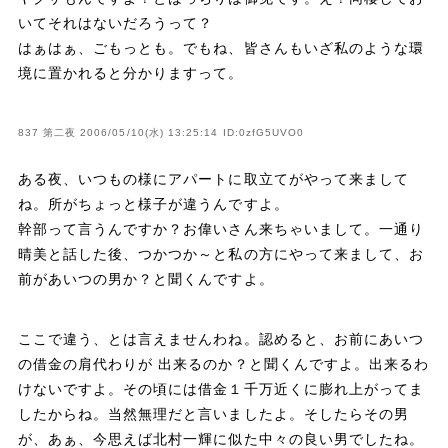
いてそれはないだろうって？
はぁはぁ、ごもっとも。でもね、皆さんもいざ私のような環
境に置かれると分かりますって。
837 第二夜 2006/05/10(水) 13:25:14 ID:0zfG5UVO0
ある夜、いつもの様にアパートに取立てがやって来まして
ね。所がちょっと様子が違うんですよ。
幹部って言うんですか？お偉いさん来ちゃいまして。一通り
晴美と話した後、つかつか～と私の方にやって来まして、お
前があいつの男か？と聞くんですよ。
ここで違う、とは言えませんわね。認めると、お前にあいつ
の借金の肩代わりが 出来るのか？と聞くんですよ。出来るわ
けないですよ。その頃には借金１千万近くに膨れ上がってま
したからね。当然無理だと言いましたよ。そしたらその男
が、あぁ、今思えば北村一輝に似た中々の良い男でしたね。