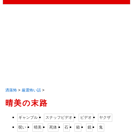
洒落怖
>
厳選怖い話
>
晴美の末路
ギャンブル
スナッフビデオ
ビデオ
ヤクザ
呪い
晴美
死体
石
箱
鏡
鬼