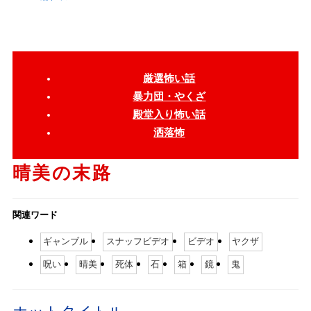
厳選怖い話
暴力団・やくざ
殿堂入り怖い話
洒落怖
晴美の末路
関連ワード
ギャンブル
スナッフビデオ
ビデオ
ヤクザ
呪い
晴美
死体
石
箱
鏡
鬼