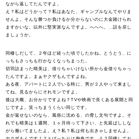
ながら返してたんですよ。
え？私はどうかって？私はあなた、ギャンブルなんてやりま
せんよ。そんな勝つか負けるか分からないのに大金賭けられ
ますかいな。以外に堅実派なんですよ。へへへ。…話を戻し
ましょうか。
同棲しだして、２年ほど経った頃でしたかね。とうとう、に
っちもさっちも行かなくなっちまった。
切羽詰まった晴美は、借りちゃいけない所から金借りちゃっ
たんですよ。まぁヤクザもんですよね。
ある夜、アパートに２人でいる時に、男が２人やって来まし
てね。見るからにそれモンですよ。
後は大概、お分かりですよね？TVや映画で良くある展開と同
じですよ。笑っちまうくらい同じです。
金が返せないのなら、風俗に沈める、の脅し文句ですよ。そ
れでも晴美は１週間、１ヶ月待って下さい、と先延ばししな
がら働いてましたよ。え？私？私は何も出きゃしませんよ。
ヤクザもんですよ？とばっちりは御免です。え？同棲してお