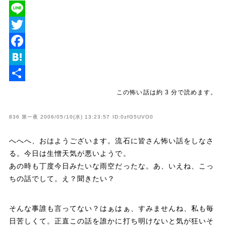
L
i
T
n
w
F
e
i
a
H
t
c
a
共
この怖い話は約 3 分で読めます。
t
e
t
有
836 第一夜 2006/05/10(水) 13:23:57 ID:0zfG5UVO0
e
b
e
r
o
n
へへへ、おはようございます。流石に皆さん怖い話をしなさ
る。今日は生憎天気が悪いようで。
o
a
あの時も丁度今日みたいな雨空だったな。あ、いえね、こっ
k
ちの話でして。え？聞きたい？
そんな事誰も言ってない？はぁはぁ、すみませんね、私も毎
日苦しくて。正直この話を誰かに打ち明けないと気が狂いそ