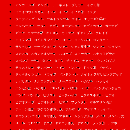
アンガールズ
アンビリ
アーネスト・グリラー
イケモ様
イコイコウモリさん
イジメ
イヒカ
イヒカ様
イラク
ウェディングドレス
ウルトラソウル
エイズ
エリーゼの為に
エレベーター
オウム
オギソ
オークション
カゴメカゴメ
カーナビ
ガチで
キサラギ駅
キモオタ
キモヲタ
ギャンブル
ケロイド
コイヌマ様
コインランドリー
コツン
コトリバコ
コンタクト
サリョじゃ
サービスエリア
シャム
シャム双生児
シンクロ
ジョジョ
スカスカ
スカンクオジサン
スコープ
ストーカー
スナッフビデオ
スポンジ
セ**ス
タブー
タモリ
チャイム
チャット
ツンバイさん
テイストレス
テレポート
トイレ
トンネル
ドイツ軍
ドッペル
ドッペルゲンガー
ドライブ
ドンドンドン
ナイトオブザリビングデッド
ナポリタン
ナルコレプシー
ナースコール
ハカソヤ
ハッカイ
ハンセン病
バケモノ
バサバサ様
バス停
ババア
バレンタインチョコ
パンツ
パンドラ
ヒサユキ
ヒッチハイク
ビジネスホテル
ビデオ
ビデオテープ
ビデオレター
ピアノ
プランタン
ホルマリン漬け
ボットン便所
ポケモン都市伝説
ポルポト派
マイナスドライバー
マウンテンバイク
マサさん
マネキン
ムシャクル様
メイサ
メンヘラ女
メール
モロゾフ
ヤクザ
ヤマニシさん
ヤマノケ
ラップ音
ラブホ
ランニングシャツにリュック
リサイクルご飯
リサイクルショップ
ループ