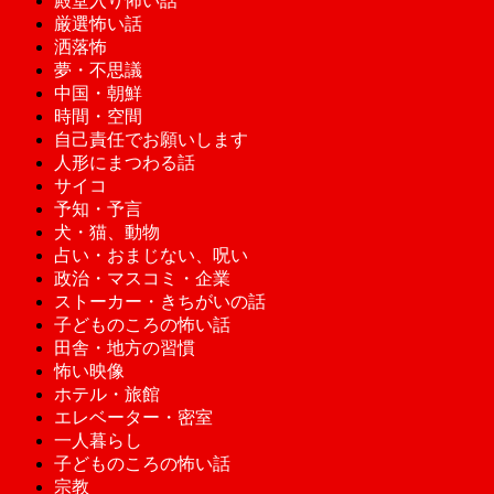
殿堂入り怖い話
厳選怖い話
洒落怖
夢・不思議
中国・朝鮮
時間・空間
自己責任でお願いします
人形にまつわる話
サイコ
予知・予言
犬・猫、動物
占い・おまじない、呪い
政治・マスコミ・企業
ストーカー・きちがいの話
子どものころの怖い話
田舎・地方の習慣
怖い映像
ホテル・旅館
エレベーター・密室
一人暮らし
子どものころの怖い話
宗教