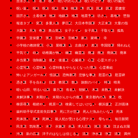
吉永さん
吊
名作
呪い
呪いのわら人形
呪いのビデオ
呪いの儀式
呪い返し
呪法
呪術
呪詛
喪服
嗚咽
噂
四国
因縁
因習
図書室
固芥さん
土着信仰
地獄
地鎮祭
地震
地震予知
坊さん
基地外
堕胎
報道タブー
変死
多重人格
夢日記
大日本帝国軍
大正末期
大量の指
大阪市
天狗
奇形
奥山英志
女子トイレ
女子高生
子取り箱
孤島
学園祭
宜保愛子
実況
宮崎勤
宮崎県
家出
家鳴り
寺
小学校の教師変死
小箱
屋根裏
山
左曲がり
差別
帝国陸軍
帰れねえ
平気です
幼女
幼稚園が怖い
幽霊
幽霊船
廃墟
廃校
廃病院
廃車
弁当業界
強制献血
後女
後遺症
心臓発作
心霊
心霊スポット
心霊写真
心霊特集
心霊特集をやらなくなった理由
心霊番組
怖いよアンガールズ
怪談話
恐怖新聞
悲惨な事故
慰霊の森
慰霊碑
憑き護
手を合わせ
拉致
教習所
散歩
旅館のバイト
時報
晴美
暗い山田、明るい山田
暴力団
有名人
朝鮮人
木箱
未熟児
未解決
未解決事件
末期がん
末期がんからの復活
東京都内の島
東北
枕
柳原尋美
根絶やし
梶原一騎
検索してはいけない
横浜援交
正20面体
歯科助手挙式直前失踪事件
死に方が悲惨
死んだ魚みたいな目
死体
死体洗い
死神
死神だ
殺人犯が受ける心理テスト
母ちゃん
毎日新聞
民主党
気味悪い
水子
水族館
水晶
求人広告
池沼
池袋
沈まぬ太陽
沖縄
泉の広場
洋子のはなしは信じるな
流産
浄水場
浄霊
清里
満州