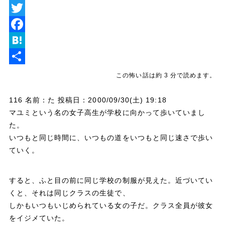
L
i
T
n
w
F
e
i
a
H
t
c
a
共
この怖い話は約 3 分で読めます。
t
e
t
有
116 名前：た 投稿日：2000/09/30(土) 19:18
e
b
e
マユミという名の女子高生が学校に向かって歩いていまし
r
o
n
た。
o
a
いつもと同じ時間に、いつもの道をいつもと同じ速さで歩い
ていく。
k
すると、ふと目の前に同じ学校の制服が見えた。近づいてい
くと、それは同じクラスの生徒で、
しかもいつもいじめられている女の子だ。クラス全員が彼女
をイジメていた。