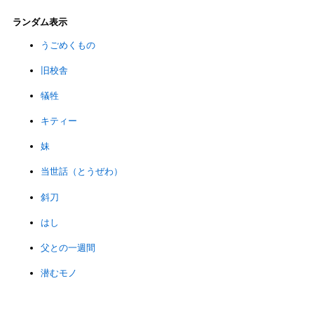
ランダム表示
うごめくもの
旧校舎
犠牲
キティー
妹
当世話（とうぜわ）
斜刀
はし
父との一週間
潜むモノ