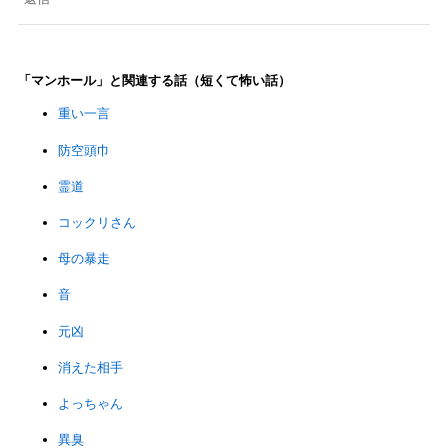
「マンホール」と関連する話（短くて怖い話）
重い一言
防空頭巾
霊道
コックリさん
母の暴走
音
元凶
消えた相手
よっちゃん
異臭