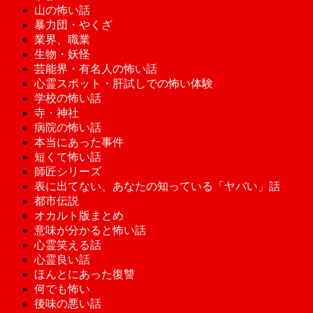
山の怖い話
暴力団・やくざ
業界、職業
生物・妖怪
芸能界・有名人の怖い話
心霊スポット・肝試しでの怖い体験
学校の怖い話
寺・神社
病院の怖い話
本当にあった事件
短くて怖い話
師匠シリーズ
表に出てない、あなたの知っている「ヤバい」話
都市伝説
オカルト版まとめ
意味が分かると怖い話
心霊笑える話
心霊良い話
ほんとにあった復讐
何でも怖い
後味の悪い話