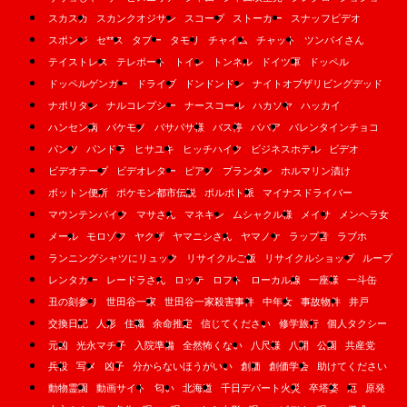
スカスカ
スカンクオジサン
スコープ
ストーカー
スナッフビデオ
スポンジ
セ**ス
タブー
タモリ
チャイム
チャット
ツンバイさん
テイストレス
テレポート
トイレ
トンネル
ドイツ軍
ドッペル
ドッペルゲンガー
ドライブ
ドンドンドン
ナイトオブザリビングデッド
ナポリタン
ナルコレプシー
ナースコール
ハカソヤ
ハッカイ
ハンセン病
バケモノ
バサバサ様
バス停
ババア
バレンタインチョコ
パンツ
パンドラ
ヒサユキ
ヒッチハイク
ビジネスホテル
ビデオ
ビデオテープ
ビデオレター
ピアノ
プランタン
ホルマリン漬け
ボットン便所
ポケモン都市伝説
ポルポト派
マイナスドライバー
マウンテンバイク
マサさん
マネキン
ムシャクル様
メイサ
メンヘラ女
メール
モロゾフ
ヤクザ
ヤマニシさん
ヤマノケ
ラップ音
ラブホ
ランニングシャツにリュック
リサイクルご飯
リサイクルショップ
ループ
レンタカー
レードラさん
ロッテ
ロフト
ローカル線
一座様
一斗缶
丑の刻参り
世田谷一家
世田谷一家殺害事件
中年女
事故物件
井戸
交換日記
人形
住職
余命推定
信じてください
修学旅行
個人タクシー
元凶
光永マチ子
入院準備
全然怖くない
八尺様
八開
公園
共産党
兵役
写メ
凶子
分からないほうがいい
創価
創価学会
助けてください
動物霊園
動画サイト
匂い
北海道
千日デパート火災
卒塔婆
厄
原発