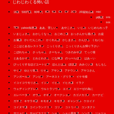
じわじわくる怖い話
893
911
B'z
DV
JCO
mixi
18段
500円玉
80年代
JR福知山線
sns
pl病院
sos
TBS
yahoo知恵袋
ああ、苦しい。
あやこさん
いじめ
いじめられっ子
いまじょさん
おかしくなった
おごめご様
おっさんから逃げる
お盆
お遍路
かいだんこわい
かくれんぼ
かしまさん
かんひも
くねくね
ここはとあるレストラン
こっくりさん
こっくりさんお帰り下さい
こぼれちゃう
さっちゃん
さーちゃん
つきのみや駅
てっぐ様
とあるかぞく
とわとわさん
にな神様
のっぺらぼう
はあ～い
びっくりするほどユートピア
ほんとはね
ぽぽぽ
みみくい様
もしもし
やくざ
ゆとり世代
りそな
アサン様
アナウンス
アヤコさん
アンガールズ
アンビリ
アーネスト・グリラー
イケモ様
イコイコウモリさん
イジメ
イヒカ
イヒカ様
イラク
ウェディングドレス
ウルトラソウル
エイズ
エリーゼの為に
エレベーター
オウム
オギソ
オークション
カゴメカゴメ
カーナビ
ガチで
キサラギ駅
キモオタ
キモヲタ
ギャンブル
ケロイド
コイヌマ様
コインランドリー
コツン
コトリバコ
コンタクト
サリョじゃ
サービスエリア
シャム
シャム双生児
シンクロ
ジョジョ