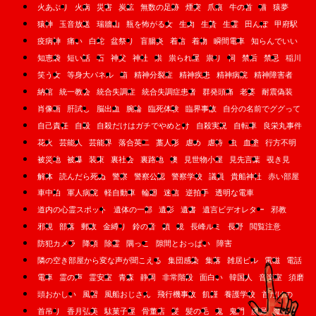
火あぶり
火病
災害
炭鉱
無数の足跡
煙突
爪痕
牛の首
猫
猿夢
猿神
玉音放送
瑞牆山
瓶を怖がる女
生肉
生贄
生霊
田んぼ
甲府駅
疫病神
痛い
白蛇
盆祭り
盲腸炎
着信
着物
瞬間電車
知らんでいい
知恵袋
短い話
石
神父
神社
祟
祟られ屋
祟り
祠
禁后
禁忌
稲川
笑う女
等身大パネル
箱
精神分裂症
精神疾患
精神病院
精神障害者
納棺
統一教会
統合失調症
統合失調症患者
群発頭痛
老婆
耐震偽装
肖像画
肝試し
脳出血
腕輪
臨死体験
臨界事故
自分の名前でググって
自己責任
自殺
自殺だけはガチでやめとけ
自殺実況
自転車
良栄丸事件
花火
芸能人
芸能界
落合英二
藁人形
虐め
虐待
虫
血塗
行方不明
被災地
被爆
装束
裏社会
裏路地
襖
見世物小屋
見先言葉
覗き見
解体
読んだら死ぬ
警察
警察公認
警察学校
議員
貴船神社
赤い部屋
車中泊
軍人病院
軽自動車
輪廻
迷信
逆拍手
透明な電車
道内の心霊スポット
遺体の一部
遺影
遺書
遺言ビデオレター
邪教
邪視
部落
郵政
金縛り
鈴の音
鎖
鏡
長峰ルミ
長野
閲覧注意
防犯カメラ
降頭
除霊
隅っこ
隙間とおっぱい
障害
隣の空き部屋から変な声が聞こえる
集団感染
集落
雑居ビル
電磁
電話
電車
霊の声
霊安室
青森
静岡
非常階段
面白い
韓国人
音楽室
須磨
頭おかしい
風習
風船おじさん
飛行機事故
飢饉
養護学校
首だけの
首吊り
香月弘美
駄菓子屋
骨董店
髪
髪の毛
鬼
鬼門
魔漏
魔除け