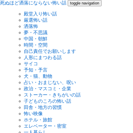
死ぬほど洒落にならない怖い話
toggle navigation
殿堂入り怖い話
厳選怖い話
洒落怖
夢・不思議
中国・朝鮮
時間・空間
自己責任でお願いします
人形にまつわる話
サイコ
予知・予言
犬・猫、動物
占い・おまじない、呪い
政治・マスコミ・企業
ストーカー・きちがいの話
子どものころの怖い話
田舎・地方の習慣
怖い映像
ホテル・旅館
エレベーター・密室
一人暮らし