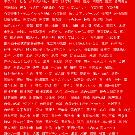
平気です
幼女
幼稚園が怖い
幽霊
幽霊船
廃墟
廃校
廃病院
廃車
弁当業界
強制献血
後女
後遺症
心臓発作
心霊
心霊スポット
心霊写真
心霊特集
心霊特集をやらなくなった理由
心霊番組
怖いよアンガールズ
怪談話
恐怖新聞
悲惨な事故
慰霊の森
慰霊碑
憑き護
手を合わせ
拉致
教習所
散歩
旅館のバイト
時報
晴美
暗い山田、明るい山田
暴力団
有名人
朝鮮人
木箱
未熟児
未解決
未解決事件
末期がん
末期がんからの復活
東京都内の島
東北
枕
柳原尋美
根絶やし
梶原一騎
検索してはいけない
横浜援交
正20面体
歯科助手挙式直前失踪事件
死に方が悲惨
死んだ魚みたいな目
死体
死体洗い
死神
死神だ
殺人犯が受ける心理テスト
母ちゃん
毎日新聞
民主党
気味悪い
水子
水族館
水晶
求人広告
池沼
池袋
沈まぬ太陽
沖縄
泉の広場
洋子のはなしは信じるな
流産
浄水場
浄霊
清里
満州
火あぶり
火病
災害
炭鉱
無数の足跡
煙突
爪痕
牛の首
猫
猿夢
猿神
玉音放送
瑞牆山
瓶を怖がる女
生肉
生贄
生霊
田んぼ
甲府駅
疫病神
痛い
白蛇
盆祭り
盲腸炎
着信
着物
瞬間電車
知らんでいい
知恵袋
短い話
石
神父
神社
祟
祟られ屋
祟り
祠
禁后
禁忌
稲川
笑う女
等身大パネル
箱
精神分裂症
精神疾患
精神病院
精神障害者
納棺
統一教会
統合失調症
統合失調症患者
群発頭痛
老婆
耐震偽装
肖像画
肝試し
脳出血
腕輪
臨死体験
臨界事故
自分の名前でググって
自己責任
自殺
自殺だけはガチでやめとけ
自殺実況
自転車
良栄丸事件
花火
芸能人
芸能界
落合英二
藁人形
虐め
虐待
虫
血塗
行方不明
被災地
被爆
装束
裏社会
裏路地
襖
見世物小屋
見先言葉
覗き見
解体
読んだら死ぬ
警察
警察公認
警察学校
議員
貴船神社
赤い部屋
車中泊
軍人病院
軽自動車
輪廻
迷信
逆拍手
透明な電車
道内の心霊スポット
遺体の一部
遺影
遺書
遺言ビデオレター
邪教
邪視
部落
郵政
金縛り