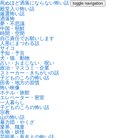
死ぬほど洒落にならない怖い話
toggle navigation
殿堂入り怖い話
厳選怖い話
洒落怖
夢・不思議
中国・朝鮮
時間・空間
自己責任でお願いします
人形にまつわる話
サイコ
予知・予言
犬・猫、動物
占い・おまじない、呪い
政治・マスコミ・企業
ストーカー・きちがいの話
子どものころの怖い話
田舎・地方の習慣
怖い映像
ホテル・旅館
エレベーター・密室
一人暮らし
子どものころの怖い話
宗教
山の怖い話
暴力団・やくざ
業界、職業
生物・妖怪
芸能界・有名人の怖い話