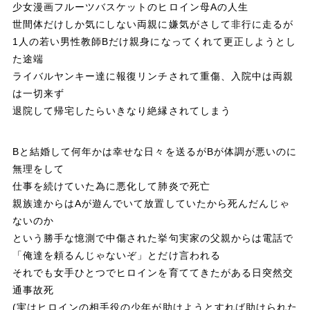
少女漫画フルーツバスケットのヒロイン母Aの人生
k
世間体だけしか気にしない両親に嫌気がさして非行に走るが
1人の若い男性教師Bだけ親身になってくれて更正しようとし
た途端
ライバルヤンキー達に報復リンチされて重傷、入院中は両親
は一切来ず
退院して帰宅したらいきなり絶縁されてしまう
Bと結婚して何年かは幸せな日々を送るがBが体調が悪いのに
無理をして
仕事を続けていた為に悪化して肺炎で死亡
親族達からはAが遊んでいて放置していたから死んだんじゃ
ないのか
という勝手な憶測で中傷された挙句実家の父親からは電話で
「俺達を頼るんじゃないぞ」とだけ言われる
それでも女手ひとつでヒロインを育ててきたがある日突然交
通事故死
(実はヒロインの相手役の少年が助けようとすれば助けられた