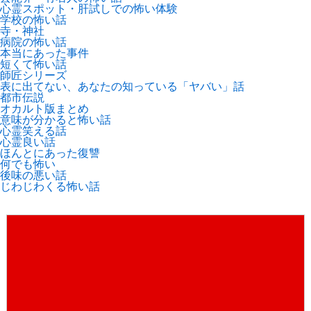
心霊スポット・肝試しでの怖い体験
学校の怖い話
寺・神社
病院の怖い話
本当にあった事件
短くて怖い話
師匠シリーズ
表に出てない、あなたの知っている「ヤバい」話
都市伝説
オカルト版まとめ
意味が分かると怖い話
心霊笑える話
心霊良い話
ほんとにあった復讐
何でも怖い
後味の悪い話
じわじわくる怖い話