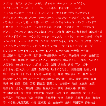
スポンジ
セ**ス
タブー
タモリ
チャイム
チャット
ツンバイさん
テイストレス
テレポート
トイレ
トンネル
ドイツ軍
ドッペル
ドッペルゲンガー
ドライブ
ドンドンドン
ナイトオブザリビングデッド
ナポリタン
ナルコレプシー
ナースコール
ハカソヤ
ハッカイ
ハンセン病
バケモノ
バサバサ様
バス停
ババア
バレンタインチョコ
パンツ
パンドラ
ヒサユキ
ヒッチハイク
ビジネスホテル
ビデオ
ビデオテープ
ビデオレター
ピアノ
プランタン
ホルマリン漬け
ボットン便所
ポケモン都市伝説
ポルポト派
マイナスドライバー
マウンテンバイク
マサさん
マネキン
ムシャクル様
メイサ
メンヘラ女
メール
モロゾフ
ヤクザ
ヤマニシさん
ヤマノケ
ラップ音
ラブホ
ランニングシャツにリュック
リサイクルご飯
リサイクルショップ
ループ
レンタカー
レードラさん
ロッテ
ロフト
ローカル線
一座様
一斗缶
丑の刻参り
世田谷一家
世田谷一家殺害事件
中年女
事故物件
井戸
交換日記
人形
住職
余命推定
信じてください
修学旅行
個人タクシー
元凶
光永マチ子
入院準備
全然怖くない
八尺様
八開
公園
共産党
兵役
写メ
凶子
分からないほうがいい
創価
創価学会
助けてください
動物霊園
動画サイト
匂い
北海道
千日デパート火災
卒塔婆
厄
原発
吉永さん
吊
名作
呪い
呪いのわら人形
呪いのビデオ
呪いの儀式
呪い返し
呪法
呪術
呪詛
喪服
嗚咽
噂
四国
因縁
因習
図書室
固芥さん
土着信仰
地獄
地鎮祭
地震
地震予知
坊さん
基地外
堕胎
報道タブー
変死
多重人格
夢日記
大日本帝国軍
大正末期
大量の指
大阪市
天狗
奇形
奥山英志
女子トイレ
女子高生
子取り箱
孤島
学園祭
宜保愛子
実況
宮崎勤
宮崎県
家出
家鳴り
寺
小学校の教師変死
小箱
屋根裏
山
左曲がり
差別
帝国陸軍
帰れねえ