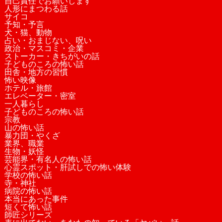
自己責任でお願いします
人形にまつわる話
サイコ
予知・予言
犬・猫、動物
占い・おまじない、呪い
政治・マスコミ・企業
ストーカー・きちがいの話
子どものころの怖い話
田舎・地方の習慣
怖い映像
ホテル・旅館
エレベーター・密室
一人暮らし
子どものころの怖い話
宗教
山の怖い話
暴力団・やくざ
業界、職業
生物・妖怪
芸能界・有名人の怖い話
心霊スポット・肝試しでの怖い体験
学校の怖い話
寺・神社
病院の怖い話
本当にあった事件
短くて怖い話
師匠シリーズ