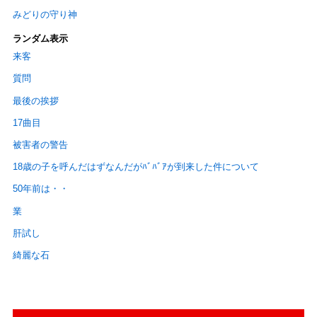
みどりの守り神
ランダム表示
来客
質問
最後の挨拶
17曲目
被害者の警告
18歳の子を呼んだはずなんだがﾊﾞﾊﾞｱが到来した件について
50年前は・・
業
肝試し
綺麗な石