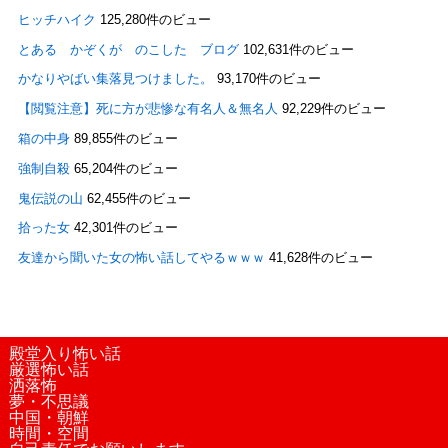
ヒッチハイク
125,280件のビュー
とある かぞくが のこした ブログ
102,631件のビュー
かなりやばい集落見つけました。
93,170件のビュー
【閲覧注意】死に方が悲惨な有名人＆無名人
92,229件のビュー
箱の中身
89,855件のビュー
強制自殺
65,204件のビュー
鬼伝説の山
62,455件のビュー
拾った女
42,301件のビュー
友達から聞いた女の怖い話してやるｗｗｗ
41,628件のビュー
殿堂入り怖い話
厳選怖い話
洒落怖
夢・不思議
中国・朝鮮
時間・空間