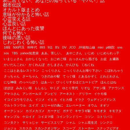
表に出てない、あなたの知っている「ヤバい」話
都市伝説
オカルト版まとめ
意味が分かると怖い話
心霊笑える話
心霊良い話
ほんとにあった復讐
何でも怖い
後味の悪い話
じわじわくる怖い話
18段
500円玉
80年代
893
911
B'z
DV
JCO
JR福知山線
mixi
pl病院
sns
sos
TBS
yahoo知恵袋
ああ、苦しい。
あやこさん
いじめ
いじめられっ子
いまじょさん
おかしくなった
おごめご様
おっさんから逃げる
お盆
お遍路
かいだんこわい
かくれんぼ
かしまさん
かんひも
くねくね
ここはとあるレストラン
こっくりさん
こっくりさんお帰り下さい
こぼれちゃう
さっちゃん
さーちゃん
つきのみや駅
てっぐ様
とあるかぞく
とわとわさん
にな神様
のっぺらぼう
はあ～い
びっくりするほどユートピア
ほんとはね
ぽぽぽ
みみくい様
もしもし
やくざ
ゆとり世代
りそな
アサン様
アナウンス
アヤコさん
アンガールズ
アンビリ
アーネスト・グリラー
イケモ様
イコイコウモリさん
イジメ
イヒカ
イヒカ様
イラク
ウェディングドレス
ウルトラソウル
エイズ
エリーゼの為に
エレベーター
オウム
オギソ
オークション
カゴメカゴメ
カーナビ
ガチで
キサラギ駅
キモオタ
キモヲタ
ギャンブル
ケロイド
コイヌマ様
コインランドリー
コツン
コトリバコ
コンタクト
サリョじゃ
サービスエリア
シャム
シャム双生児
シンクロ
ジョジョ
スカスカ
スカンクオジサン
スコープ
ストーカー
スナッフビデオ