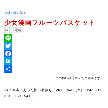
後味の悪い話
>
少女漫画フルーツバスケット
猫
電話
L
i
T
n
w
F
e
i
a
H
t
c
a
共
この怖い話は約 2 分で読めます。
t
e
t
有
34 : 本当にあった怖い名無し : 2012/06/06(水) 00:48:59.5
e
b
e
8 ID:JGkeE54+0
r
o
n
o
a