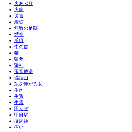
火あぶり
火病
災害
炭鉱
無数の足跡
煙突
爪痕
牛の首
猫
猿夢
猿神
玉音放送
瑞牆山
瓶を怖がる女
生肉
生贄
生霊
田んぼ
甲府駅
疫病神
痛い