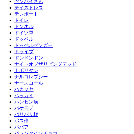
ツンバイさん
テイストレス
テレポート
トイレ
トンネル
ドイツ軍
ドッペル
ドッペルゲンガー
ドライブ
ドンドンドン
ナイトオブザリビングデッド
ナポリタン
ナルコレプシー
ナースコール
ハカソヤ
ハッカイ
ハンセン病
バケモノ
バサバサ様
バス停
ババア
バレンタインチョコ