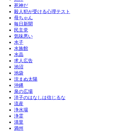
死神だ
殺人犯が受ける心理テスト
母ちゃん
毎日新聞
民主党
気味悪い
水子
水族館
水晶
求人広告
池沼
池袋
沈まぬ太陽
沖縄
泉の広場
洋子のはなしは信じるな
流産
浄水場
浄霊
清里
満州