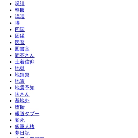
呪詛
喪服
嗚咽
噂
四国
因縁
因習
図書室
固芥さん
土着信仰
地獄
地鎮祭
地震
地震予知
坊さん
基地外
堕胎
報道タブー
変死
多重人格
夢日記