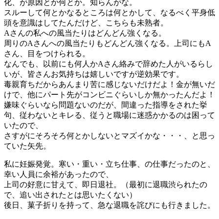
化、が原因とか何とか。知らんがな。
スルーして何とかなるところは何とかして、なるべく平身低
頭を意識はしてたんだけど、こちらも未熟者。
Aさんの私への風当たりはどんどん強くなる。
周りのAさんへの風当たりもどんどん強くなる。上司にもA
さん、目をつけられる。
なんでも、以前にも何人かAさん絡みで辞めた人がいるらし
いが、皆さんお気持ちは嬉しいですが逆効果です。
毒親育ちだからあんまり苦に感じないだけだよ！金が無いだ
けで、他にパート先がコンビニぐらいしか無かったんだよ！
嫌味ぐらいなら問題ないのだが、間違った指導をされた挙
句、従わないとキレる、従うと職場に迷惑かかるのは困って
いたので、
さすがにそろそろ何とかしないとマズイかな・・・、と思っ
ていた矢先。
私に妊娠発覚。寒い・重い・立ち仕事、の仕事だったのと、
幸い人員に余裕があったので、
上司の好意に甘えて、即日退社。（最初に退職渋られたの
で、追い出されたとは思いたくない）
後日、菓子折りを持って、急な退職を詫びにも行きました。