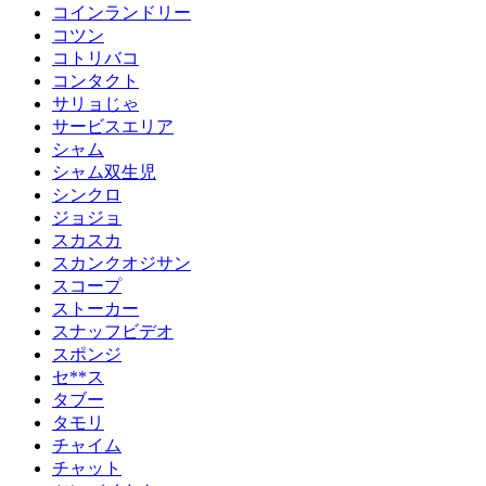
コインランドリー
コツン
コトリバコ
コンタクト
サリョじゃ
サービスエリア
シャム
シャム双生児
シンクロ
ジョジョ
スカスカ
スカンクオジサン
スコープ
ストーカー
スナッフビデオ
スポンジ
セ**ス
タブー
タモリ
チャイム
チャット