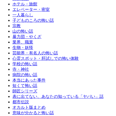
ホテル・旅館
エレベーター・密室
一人暮らし
子どものころの怖い話
宗教
山の怖い話
暴力団・やくざ
業界、職業
生物・妖怪
芸能界・有名人の怖い話
心霊スポット・肝試しでの怖い体験
学校の怖い話
寺・神社
病院の怖い話
本当にあった事件
短くて怖い話
師匠シリーズ
表に出てない、あなたの知っている「ヤバい」話
都市伝説
オカルト版まとめ
意味が分かると怖い話