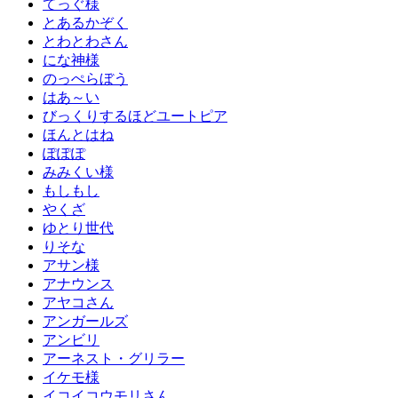
てっぐ様
とあるかぞく
とわとわさん
にな神様
のっぺらぼう
はあ～い
びっくりするほどユートピア
ほんとはね
ぽぽぽ
みみくい様
もしもし
やくざ
ゆとり世代
りそな
アサン様
アナウンス
アヤコさん
アンガールズ
アンビリ
アーネスト・グリラー
イケモ様
イコイコウモリさん