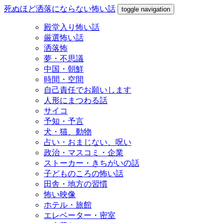
死ぬほど洒落にならない怖い話
toggle navigation
殿堂入り怖い話
厳選怖い話
洒落怖
夢・不思議
中国・朝鮮
時間・空間
自己責任でお願いします
人形にまつわる話
サイコ
予知・予言
犬・猫、動物
占い・おまじない、呪い
政治・マスコミ・企業
ストーカー・きちがいの話
子どものころの怖い話
田舎・地方の習慣
怖い映像
ホテル・旅館
エレベーター・密室