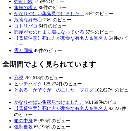
強制自殺
145件のビュー
旅館の求人
86件のビュー
かなりやばい集落見つけました。
83件のビュー
危険な好奇心
73件のビュー
コトリバコ
64件のビュー
部屋が女のたまり場になっている
57件のビュー
【閲覧注意】死に方が悲惨な有名人＆無名人
54件のビ
ュー
霊と同棲
49件のビュー
全期間でよく見られています
邪視
262,618件のビュー
ヒッチハイク
125,274件のビュー
とある かぞくが のこした ブログ
102,627件のビュ
ー
かなりやばい集落見つけました。
93,169件のビュー
【閲覧注意】死に方が悲惨な有名人＆無名人
92,227件
のビュー
箱の中身
89,855件のビュー
強制自殺
65,198件のビュー