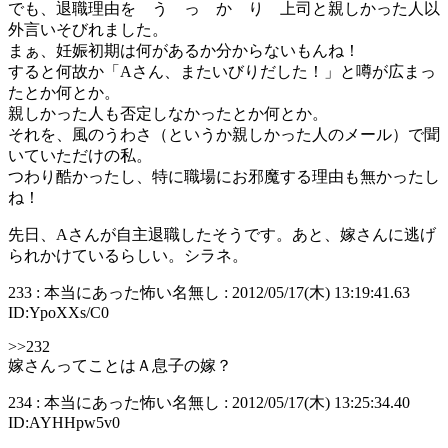
でも、退職理由を う っ か り 上司と親しかった人以
外言いそびれました。
まぁ、妊娠初期は何があるか分からないもんね！
すると何故か「Aさん、またいびりだした！」と噂が広まっ
たとか何とか。
親しかった人も否定しなかったとか何とか。
それを、風のうわさ（というか親しかった人のメール）で聞
いていただけの私。
つわり酷かったし、特に職場にお邪魔する理由も無かったし
ね！
先日、Aさんが自主退職したそうです。あと、嫁さんに逃げ
られかけているらしい。シラネ。
233 : 本当にあった怖い名無し : 2012/05/17(木) 13:19:41.63
ID:YpoXXs/C0
>>232
嫁さんってことはＡ息子の嫁？
234 : 本当にあった怖い名無し : 2012/05/17(木) 13:25:34.40
ID:AYHHpw5v0