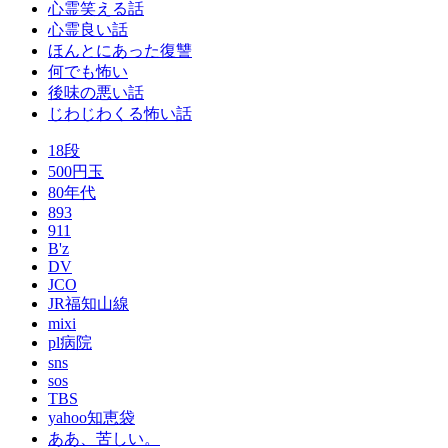
心霊笑える話
心霊良い話
ほんとにあった復讐
何でも怖い
後味の悪い話
じわじわくる怖い話
18段
500円玉
80年代
893
911
B'z
DV
JCO
JR福知山線
mixi
pl病院
sns
sos
TBS
yahoo知恵袋
ああ、苦しい。