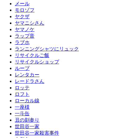
メール
モロゾフ
ヤクザ
ヤマニシさん
ヤマノケ
ラップ音
ラブホ
ランニングシャツにリュック
リサイクルご飯
リサイクルショップ
ループ
レンタカー
レードラさん
ロッテ
ロフト
ローカル線
一座様
一斗缶
丑の刻参り
世田谷一家
世田谷一家殺害事件