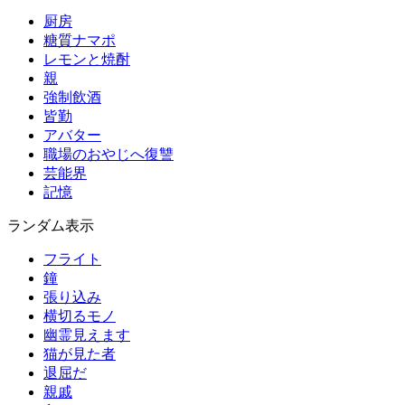
厨房
糖質ナマポ
レモンと焼酎
親
強制飲酒
皆勤
アバター
職場のおやじへ復讐
芸能界
記憶
ランダム表示
フライト
鐘
張り込み
横切るモノ
幽霊見えます
猫が見た者
退屈だ
親戚