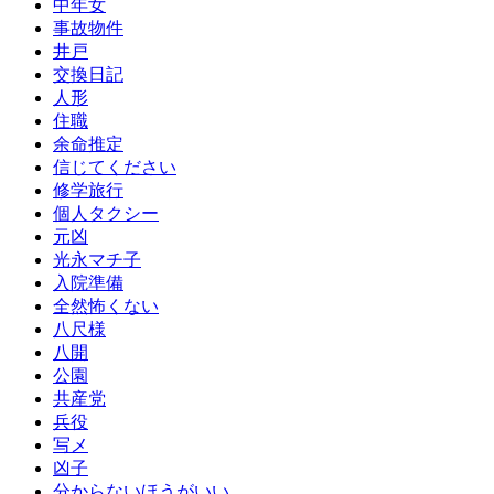
中年女
事故物件
井戸
交換日記
人形
住職
余命推定
信じてください
修学旅行
個人タクシー
元凶
光永マチ子
入院準備
全然怖くない
八尺様
八開
公園
共産党
兵役
写メ
凶子
分からないほうがいい