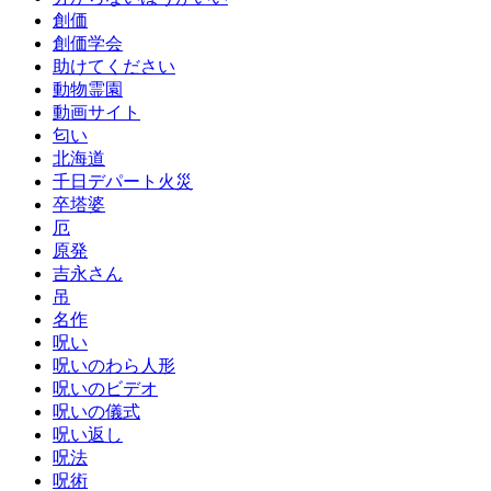
創価
創価学会
助けてください
動物霊園
動画サイト
匂い
北海道
千日デパート火災
卒塔婆
厄
原発
吉永さん
吊
名作
呪い
呪いのわら人形
呪いのビデオ
呪いの儀式
呪い返し
呪法
呪術