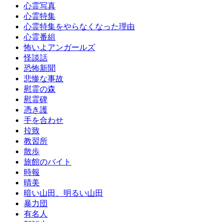
心霊写真
心霊特集
心霊特集をやらなくなった理由
心霊番組
怖いよアンガールズ
怪談話
恐怖新聞
悲惨な事故
慰霊の森
慰霊碑
憑き護
手を合わせ
拉致
教習所
散歩
旅館のバイト
時報
晴美
暗い山田、明るい山田
暴力団
有名人