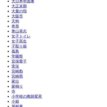
大日本帝国軍
大正末期
大量の指
大阪市
天狗
奇形
奥山英志
女子トイレ
女子高生
子取り箱
孤島
学園祭
宜保愛子
実況
宮崎勤
宮崎県
家出
家鳴り
寺
小学校の教師変死
小箱
屋根裏