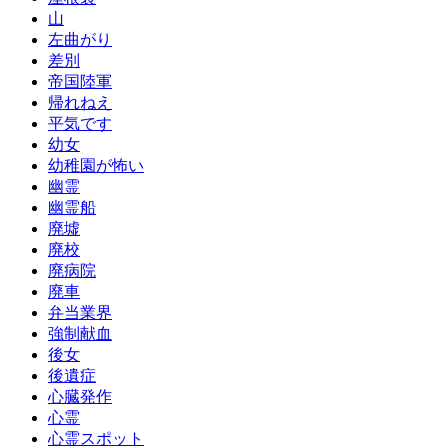
山
左曲がり
差別
帝国陸軍
帰れねえ
平気です
幼女
幼稚園が怖い
幽霊
幽霊船
廃墟
廃校
廃病院
廃車
弁当業界
強制献血
後女
後遺症
心臓発作
心霊
心霊スポット