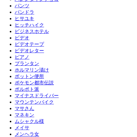
パンツ
パンドラ
ヒサユキ
ヒッチハイク
ビジネスホテル
ビデオ
ビデオテープ
ビデオレター
ピアノ
プランタン
ホルマリン漬け
ボットン便所
ポケモン都市伝説
ポルポト派
マイナスドライバー
マウンテンバイク
マサさん
マネキン
ムシャクル様
メイサ
メンヘラ女