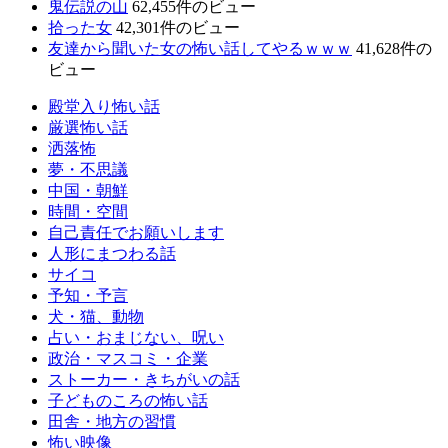
鬼伝説の山
62,455件のビュー
拾った女
42,301件のビュー
友達から聞いた女の怖い話してやるｗｗｗ
41,628件の
ビュー
殿堂入り怖い話
厳選怖い話
洒落怖
夢・不思議
中国・朝鮮
時間・空間
自己責任でお願いします
人形にまつわる話
サイコ
予知・予言
犬・猫、動物
占い・おまじない、呪い
政治・マスコミ・企業
ストーカー・きちがいの話
子どものころの怖い話
田舎・地方の習慣
怖い映像