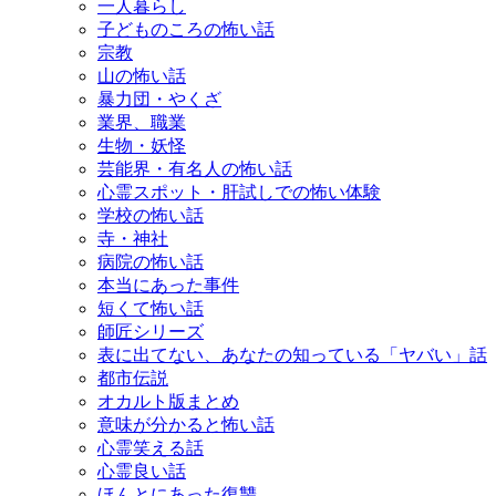
一人暮らし
子どものころの怖い話
宗教
山の怖い話
暴力団・やくざ
業界、職業
生物・妖怪
芸能界・有名人の怖い話
心霊スポット・肝試しでの怖い体験
学校の怖い話
寺・神社
病院の怖い話
本当にあった事件
短くて怖い話
師匠シリーズ
表に出てない、あなたの知っている「ヤバい」話
都市伝説
オカルト版まとめ
意味が分かると怖い話
心霊笑える話
心霊良い話
ほんとにあった復讐