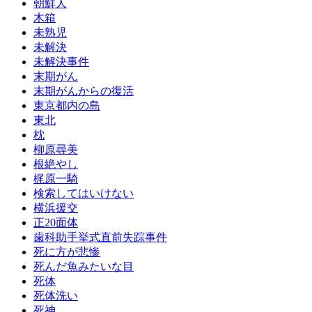
朝鮮人
木箱
未熟児
未解決
未解決事件
末期がん
末期がんからの復活
東京都内の島
東北
枕
柳原尋美
根絶やし
梶原一騎
検索してはいけない
横浜援交
正20面体
歯科助手挙式直前失踪事件
死に方が悲惨
死んだ魚みたいな目
死体
死体洗い
死神