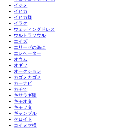
イジメ
イヒカ
イヒカ様
イラク
ウェディングドレス
ウルトラソウル
エイズ
エリーゼの為に
エレベーター
オウム
オギソ
オークション
カゴメカゴメ
カーナビ
ガチで
キサラギ駅
キモオタ
キモヲタ
ギャンブル
ケロイド
コイヌマ様