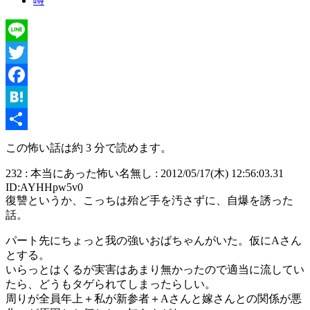
噂
Line
Twitter
Facebook
Hatena
共
この怖い話は約 3 分で読めます。
有
232 : 本当にあった怖い名無し : 2012/05/17(木) 12:56:03.31
ID:AYHHpw5v0
復讐というか、こっちは殆ど手を汚さずに、自爆を誘った
話。
パート先にちょっと我の強いおばちゃんがいた。仮にAさん
とする。
いらっとはくるが実害はあまり無かったので適当に流してい
たら、どうもタゲられてしまったらしい。
周りが全員年上＋私が新参者＋Aさんと嫁さんとの関係が悪