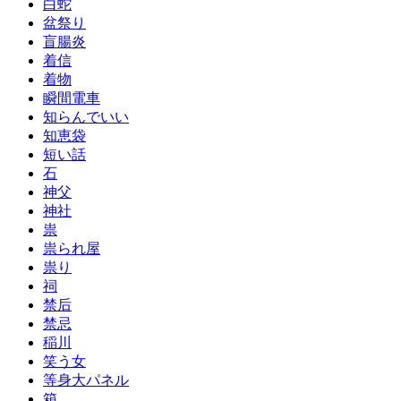
白蛇
盆祭り
盲腸炎
着信
着物
瞬間電車
知らんでいい
知恵袋
短い話
石
神父
神社
祟
祟られ屋
祟り
祠
禁后
禁忌
稲川
笑う女
等身大パネル
箱