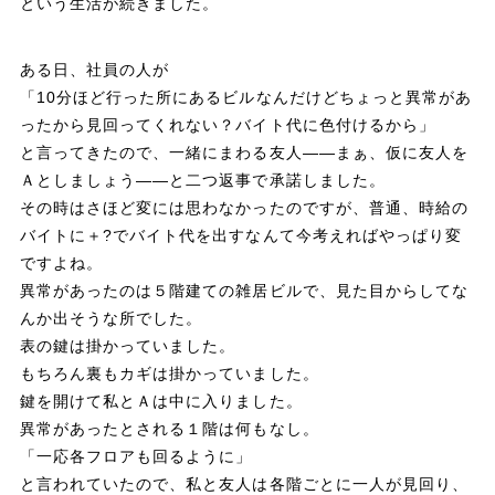
という生活が続きました。
o
a
k
ある日、社員の人が
「10分ほど行った所にあるビルなんだけどちょっと異常があ
ったから見回ってくれない？バイト代に色付けるから」
と言ってきたので、一緒にまわる友人――まぁ、仮に友人を
Ａとしましょう――と二つ返事で承諾しました。
その時はさほど変には思わなかったのですが、普通、時給の
バイトに＋?でバイト代を出すなんて今考えればやっぱり変
ですよね。
異常があったのは５階建ての雑居ビルで、見た目からしてな
んか出そうな所でした。
表の鍵は掛かっていました。
もちろん裏もカギは掛かっていました。
鍵を開けて私とＡは中に入りました。
異常があったとされる１階は何もなし。
「一応各フロアも回るように」
と言われていたので、私と友人は各階ごとに一人が見回り、