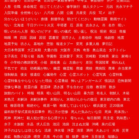
丑の刻参り
世田谷一家
世田谷一家殺害事件
中年女
事故物件
井戸
交換日記
人形
住職
余命推定
信じてください
修学旅行
個人タクシー
元凶
光永マチ子
入院準備
全然怖くない
八尺様
八開
公園
共産党
兵役
写メ
凶子
分からないほうがいい
創価
創価学会
助けてください
動物霊園
動画サイト
匂い
北海道
千日デパート火災
卒塔婆
厄
原発
吉永さん
吊
名作
呪い
呪いのわら人形
呪いのビデオ
呪いの儀式
呪い返し
呪法
呪術
呪詛
喪服
嗚咽
噂
四国
因縁
因習
図書室
固芥さん
土着信仰
地獄
地鎮祭
地震
地震予知
坊さん
基地外
堕胎
報道タブー
変死
多重人格
夢日記
大日本帝国軍
大正末期
大量の指
大阪市
天狗
奇形
奥山英志
女子トイレ
女子高生
子取り箱
孤島
学園祭
宜保愛子
実況
宮崎勤
宮崎県
家出
家鳴り
寺
小学校の教師変死
小箱
屋根裏
山
左曲がり
差別
帝国陸軍
帰れねえ
平気です
幼女
幼稚園が怖い
幽霊
幽霊船
廃墟
廃校
廃病院
廃車
弁当業界
強制献血
後女
後遺症
心臓発作
心霊
心霊スポット
心霊写真
心霊特集
心霊特集をやらなくなった理由
心霊番組
怖いよアンガールズ
怪談話
恐怖新聞
悲惨な事故
慰霊の森
慰霊碑
憑き護
手を合わせ
拉致
教習所
散歩
旅館のバイト
時報
晴美
暗い山田、明るい山田
暴力団
有名人
朝鮮人
木箱
未熟児
未解決
未解決事件
末期がん
末期がんからの復活
東京都内の島
東北
枕
柳原尋美
根絶やし
梶原一騎
検索してはいけない
横浜援交
正20面体
歯科助手挙式直前失踪事件
死に方が悲惨
死んだ魚みたいな目
死体
死体洗い
死神
死神だ
殺人犯が受ける心理テスト
母ちゃん
毎日新聞
民主党
気味悪い
水子
水族館
水晶
求人広告
池沼
池袋
沈まぬ太陽
沖縄
泉の広場
洋子のはなしは信じるな
流産
浄水場
浄霊
清里
満州
火あぶり
火病
災害
炭鉱
無数の足跡
煙突
爪痕
牛の首
猫
猿夢
猿神
玉音放送
瑞牆山