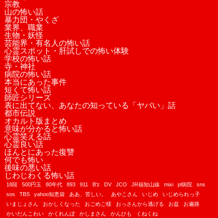
宗教
山の怖い話
暴力団・やくざ
業界、職業
生物・妖怪
芸能界・有名人の怖い話
心霊スポット・肝試しでの怖い体験
学校の怖い話
寺・神社
病院の怖い話
本当にあった事件
短くて怖い話
師匠シリーズ
表に出てない、あなたの知っている「ヤバい」話
都市伝説
オカルト版まとめ
意味が分かると怖い話
心霊笑える話
心霊良い話
ほんとにあった復讐
何でも怖い
後味の悪い話
じわじわくる怖い話
18段
500円玉
80年代
893
911
B'z
DV
JCO
JR福知山線
mixi
pl病院
sns
sos
TBS
yahoo知恵袋
ああ、苦しい。
あやこさん
いじめ
いじめられっ子
いまじょさん
おかしくなった
おごめご様
おっさんから逃げる
お盆
お遍路
かいだんこわい
かくれんぼ
かしまさん
かんひも
くねくね