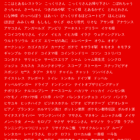
ここはとあるレストラン
こっくりさん
こっくりさんお帰り下さい
こぼれちゃう
さっちゃん
さーちゃん
つきのみや駅
てっぐ様
とあるかぞく
とわとわさん
にな神様
のっぺらぼう
はあ～い
びっくりするほどユートピア
ほんとはね
ぽぽぽ
みみくい様
もしもし
やくざ
ゆとり世代
りそな
アサン様
アナウンス
アヤコさん
アンガールズ
アンビリ
アーネスト・グリラー
イケモ様
イコイコウモリさん
イジメ
イヒカ
イヒカ様
イラク
ウェディングドレス
ウルトラソウル
エイズ
エリーゼの為に
エレベーター
オウム
オギソ
オークション
カゴメカゴメ
カーナビ
ガチで
キサラギ駅
キモオタ
キモヲタ
ギャンブル
ケロイド
コイヌマ様
コインランドリー
コツン
コトリバコ
コンタクト
サリョじゃ
サービスエリア
シャム
シャム双生児
シンクロ
ジョジョ
スカスカ
スカンクオジサン
スコープ
ストーカー
スナッフビデオ
スポンジ
セ**ス
タブー
タモリ
チャイム
チャット
ツンバイさん
テイストレス
テレポート
トイレ
トンネル
ドイツ軍
ドッペル
ドッペルゲンガー
ドライブ
ドンドンドン
ナイトオブザリビングデッド
ナポリタン
ナルコレプシー
ナースコール
ハカソヤ
ハッカイ
ハンセン病
バケモノ
バサバサ様
バス停
ババア
バレンタインチョコ
パンツ
パンドラ
ヒサユキ
ヒッチハイク
ビジネスホテル
ビデオ
ビデオテープ
ビデオレター
ピアノ
プランタン
ホルマリン漬け
ボットン便所
ポケモン都市伝説
ポルポト派
マイナスドライバー
マウンテンバイク
マサさん
マネキン
ムシャクル様
メイサ
メンヘラ女
メール
モロゾフ
ヤクザ
ヤマニシさん
ヤマノケ
ラップ音
ラブホ
ランニングシャツにリュック
リサイクルご飯
リサイクルショップ
ループ
レンタカー
レードラさん
ロッテ
ロフト
ローカル線
一座様
一斗缶