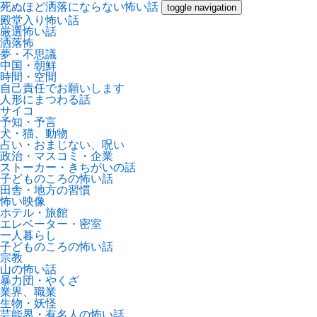
死ぬほど洒落にならない怖い話
toggle navigation
殿堂入り怖い話
厳選怖い話
洒落怖
夢・不思議
中国・朝鮮
時間・空間
自己責任でお願いします
人形にまつわる話
サイコ
予知・予言
犬・猫、動物
占い・おまじない、呪い
政治・マスコミ・企業
ストーカー・きちがいの話
子どものころの怖い話
田舎・地方の習慣
怖い映像
ホテル・旅館
エレベーター・密室
一人暮らし
子どものころの怖い話
宗教
山の怖い話
暴力団・やくざ
業界、職業
生物・妖怪
芸能界・有名人の怖い話