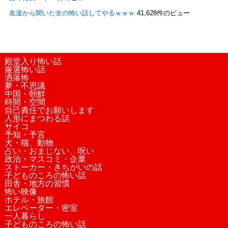
友達から聞いた女の怖い話してやるｗｗｗ
41,628件のビュー
殿堂入り怖い話
厳選怖い話
洒落怖
夢・不思議
中国・朝鮮
時間・空間
自己責任でお願いします
人形にまつわる話
サイコ
予知・予言
犬・猫、動物
占い・おまじない、呪い
政治・マスコミ・企業
ストーカー・きちがいの話
子どものころの怖い話
田舎・地方の習慣
怖い映像
ホテル・旅館
エレベーター・密室
一人暮らし
子どものころの怖い話