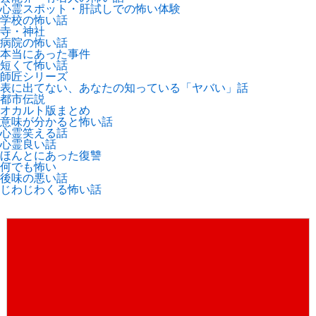
心霊スポット・肝試しでの怖い体験
学校の怖い話
寺・神社
病院の怖い話
本当にあった事件
短くて怖い話
師匠シリーズ
表に出てない、あなたの知っている「ヤバい」話
都市伝説
オカルト版まとめ
意味が分かると怖い話
心霊笑える話
心霊良い話
ほんとにあった復讐
何でも怖い
後味の悪い話
じわじわくる怖い話