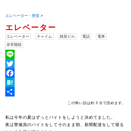
エレベーター・密室
>
エレベーター
エレベーター
チャイム
雑居ビル
電話
電車
非常階段
L
i
T
n
w
F
e
i
a
H
t
c
a
共
この怖い話は約 3 分で読めます。
t
e
t
有
私は今年の夏はずっとバイトをしようと決めてました。
e
b
e
夜は警備員のバイトをしてそのまま朝、新聞配達をして寝る
r
o
n