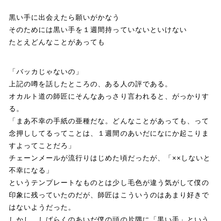
黒い手に出会えたら願いがかなう
そのためには黒い手を１週間持っていないといけない
たとえどんなことがあっても
「バッカじゃないの」
上記の噂を話したところの、ある人の評である。
オカルト道の師匠にそんなあっさり言われると、がっかりす
る。
「まあ不幸の手紙の亜種だな。どんなことがあっても、って
念押ししてるってことは、１週間のあいだになにか起こりま
すよってことだろ」
チェーンメールが流行りはじめた頃だったが、「××しないと
不幸になる」
というテンプレートなものとは少し毛色が違う気がして僕の
印象に残っていたのだが、師匠はこういうのはあまり好きで
はないようだった。
しかし、しばらくのあいだ僕の頭の片隅に「黒い手」という