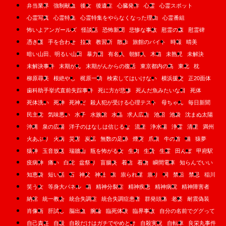
弁当業界
強制献血
後女
後遺症
心臓発作
心霊
心霊スポット
心霊写真
心霊特集
心霊特集をやらなくなった理由
心霊番組
怖いよアンガールズ
怪談話
恐怖新聞
悲惨な事故
慰霊の森
慰霊碑
憑き護
手を合わせ
拉致
教習所
散歩
旅館のバイト
時報
晴美
暗い山田、明るい山田
暴力団
有名人
朝鮮人
木箱
未熟児
未解決
未解決事件
末期がん
末期がんからの復活
東京都内の島
東北
枕
柳原尋美
根絶やし
梶原一騎
検索してはいけない
横浜援交
正20面体
歯科助手挙式直前失踪事件
死に方が悲惨
死んだ魚みたいな目
死体
死体洗い
死神
死神だ
殺人犯が受ける心理テスト
母ちゃん
毎日新聞
民主党
気味悪い
水子
水族館
水晶
求人広告
池沼
池袋
沈まぬ太陽
沖縄
泉の広場
洋子のはなしは信じるな
流産
浄水場
浄霊
清里
満州
火あぶり
火病
災害
炭鉱
無数の足跡
煙突
爪痕
牛の首
猫
猿夢
猿神
玉音放送
瑞牆山
瓶を怖がる女
生肉
生贄
生霊
田んぼ
甲府駅
疫病神
痛い
白蛇
盆祭り
盲腸炎
着信
着物
瞬間電車
知らんでいい
知恵袋
短い話
石
神父
神社
祟
祟られ屋
祟り
祠
禁后
禁忌
稲川
笑う女
等身大パネル
箱
精神分裂症
精神疾患
精神病院
精神障害者
納棺
統一教会
統合失調症
統合失調症患者
群発頭痛
老婆
耐震偽装
肖像画
肝試し
脳出血
腕輪
臨死体験
臨界事故
自分の名前でググって
自己責任
自殺
自殺だけはガチでやめとけ
自殺実況
自転車
良栄丸事件