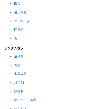
田舎
引っ張る
エレベーター
図書館
血
ランダム表示
逆さ男
偶然
多重人格
ﾅﾗﾊﾞｼﾈ！
鉄道名
夢に出てくる女
ザキか？