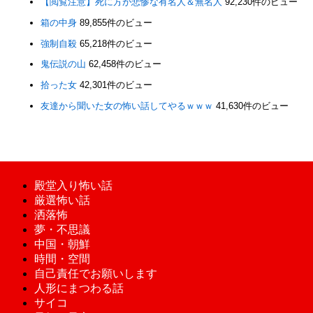
【閲覧注意】死に方が悲惨な有名人＆無名人
92,230件のビュー
箱の中身
89,855件のビュー
強制自殺
65,218件のビュー
鬼伝説の山
62,458件のビュー
拾った女
42,301件のビュー
友達から聞いた女の怖い話してやるｗｗｗ
41,630件のビュー
殿堂入り怖い話
厳選怖い話
洒落怖
夢・不思議
中国・朝鮮
時間・空間
自己責任でお願いします
人形にまつわる話
サイコ