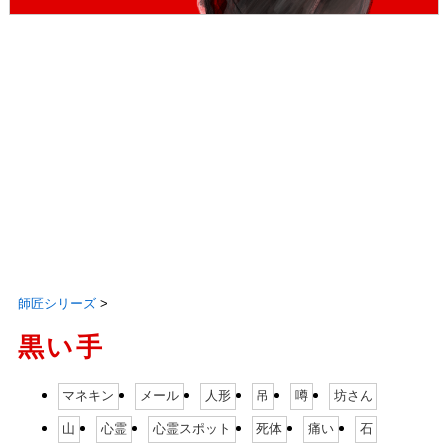
師匠シリーズ
>
黒い手
マネキン
メール
人形
吊
噂
坊さん
山
心霊
心霊スポット
死体
痛い
石