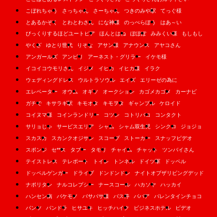
こぼれちゃう
さっちゃん
さーちゃん
つきのみや駅
てっぐ様
とあるかぞく
とわとわさん
にな神様
のっぺらぼう
はあ～い
びっくりするほどユートピア
ほんとはね
ぽぽぽ
みみくい様
もしもし
やくざ
ゆとり世代
りそな
アサン様
アナウンス
アヤコさん
アンガールズ
アンビリ
アーネスト・グリラー
イケモ様
イコイコウモリさん
イジメ
イヒカ
イヒカ様
イラク
ウェディングドレス
ウルトラソウル
エイズ
エリーゼの為に
エレベーター
オウム
オギソ
オークション
カゴメカゴメ
カーナビ
ガチで
キサラギ駅
キモオタ
キモヲタ
ギャンブル
ケロイド
コイヌマ様
コインランドリー
コツン
コトリバコ
コンタクト
サリョじゃ
サービスエリア
シャム
シャム双生児
シンクロ
ジョジョ
スカスカ
スカンクオジサン
スコープ
ストーカー
スナッフビデオ
スポンジ
セ**ス
タブー
タモリ
チャイム
チャット
ツンバイさん
テイストレス
テレポート
トイレ
トンネル
ドイツ軍
ドッペル
ドッペルゲンガー
ドライブ
ドンドンドン
ナイトオブザリビングデッド
ナポリタン
ナルコレプシー
ナースコール
ハカソヤ
ハッカイ
ハンセン病
バケモノ
バサバサ様
バス停
ババア
バレンタインチョコ
パンツ
パンドラ
ヒサユキ
ヒッチハイク
ビジネスホテル
ビデオ