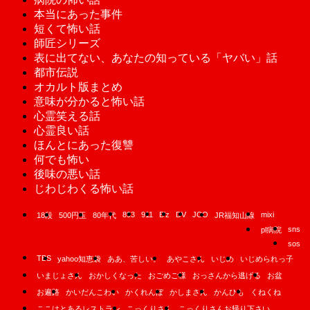
本当にあった事件
短くて怖い話
師匠シリーズ
表に出てない、あなたの知っている「ヤバい」話
都市伝説
オカルト版まとめ
意味が分かると怖い話
心霊笑える話
心霊良い話
ほんとにあった復讐
何でも怖い
後味の悪い話
じわじわくる怖い話
893
911
B'z
DV
JCO
mixi
18段
500円玉
80年代
JR福知山線
sns
pl病院
sos
TBS
yahoo知恵袋
ああ、苦しい。
あやこさん
いじめ
いじめられっ子
いまじょさん
おかしくなった
おごめご様
おっさんから逃げる
お盆
お遍路
かいだんこわい
かくれんぼ
かしまさん
かんひも
くねくね
ここはとあるレストラン
こっくりさん
こっくりさんお帰り下さい