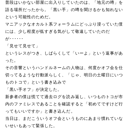
普段はいかない部屋に出入りしていたのは、「地元の噂」を
語る場所だったから。「黒い手」の噂を聞けるかも知れない
という可能性のためだ。
マニアックなオカルト系フォーラムにどっぷり浸っていた僕
には、少し程度が低すぎる気がして敬遠していたのだ
が･･････
「見せて見せて」
というレスがつき、しばらくして「いーよ」という返事があ
った。
その音響というハンドルネームの人物は、何度かオフ会を仕
切ってるような行動派らしく、「じゃ、明日の土曜日にいつ
ものトコで」という書き込みで
「黒い手オフ」が決定した。
新参者の僕は慌てて過去ログを読み返し、いつものトコが市
内のファミレスであることを確認すると「初めてですけど行
ってもいいですか」と書き込んだ。
当日は、まだこういうオフ会というものにあまり慣れていな
いせいもあって緊張した。