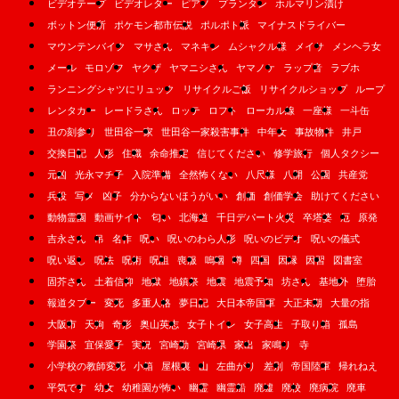
ビデオテープ
ビデオレター
ピアノ
プランタン
ホルマリン漬け
ボットン便所
ポケモン都市伝説
ポルポト派
マイナスドライバー
マウンテンバイク
マサさん
マネキン
ムシャクル様
メイサ
メンヘラ女
メール
モロゾフ
ヤクザ
ヤマニシさん
ヤマノケ
ラップ音
ラブホ
ランニングシャツにリュック
リサイクルご飯
リサイクルショップ
ループ
レンタカー
レードラさん
ロッテ
ロフト
ローカル線
一座様
一斗缶
丑の刻参り
世田谷一家
世田谷一家殺害事件
中年女
事故物件
井戸
交換日記
人形
住職
余命推定
信じてください
修学旅行
個人タクシー
元凶
光永マチ子
入院準備
全然怖くない
八尺様
八開
公園
共産党
兵役
写メ
凶子
分からないほうがいい
創価
創価学会
助けてください
動物霊園
動画サイト
匂い
北海道
千日デパート火災
卒塔婆
厄
原発
吉永さん
吊
名作
呪い
呪いのわら人形
呪いのビデオ
呪いの儀式
呪い返し
呪法
呪術
呪詛
喪服
嗚咽
噂
四国
因縁
因習
図書室
固芥さん
土着信仰
地獄
地鎮祭
地震
地震予知
坊さん
基地外
堕胎
報道タブー
変死
多重人格
夢日記
大日本帝国軍
大正末期
大量の指
大阪市
天狗
奇形
奥山英志
女子トイレ
女子高生
子取り箱
孤島
学園祭
宜保愛子
実況
宮崎勤
宮崎県
家出
家鳴り
寺
小学校の教師変死
小箱
屋根裏
山
左曲がり
差別
帝国陸軍
帰れねえ
平気です
幼女
幼稚園が怖い
幽霊
幽霊船
廃墟
廃校
廃病院
廃車