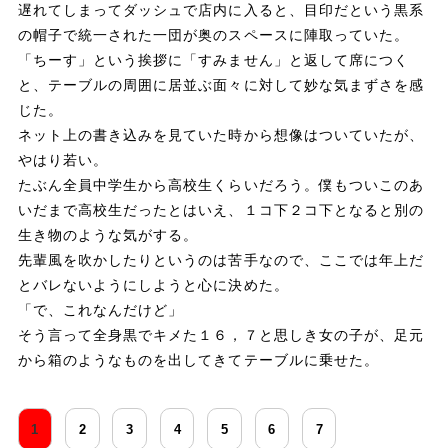
遅れてしまってダッシュで店内に入ると、目印だという黒系
の帽子で統一された一団が奥のスペースに陣取っていた。
「ちーす」という挨拶に「すみません」と返して席につく
と、テーブルの周囲に居並ぶ面々に対して妙な気まずさを感
じた。
ネット上の書き込みを見ていた時から想像はついていたが、
やはり若い。
たぶん全員中学生から高校生くらいだろう。僕もついこのあ
いだまで高校生だったとはいえ、１コ下２コ下となると別の
生き物のような気がする。
先輩風を吹かしたりというのは苦手なので、ここでは年上だ
とバレないようにしようと心に決めた。
「で、これなんだけど」
そう言って全身黒でキメた１６，７と思しき女の子が、足元
から箱のようなものを出してきてテーブルに乗せた。
1
2
3
4
5
6
7