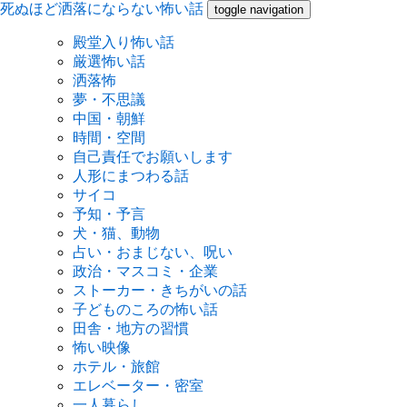
死ぬほど洒落にならない怖い話
toggle navigation
殿堂入り怖い話
厳選怖い話
洒落怖
夢・不思議
中国・朝鮮
時間・空間
自己責任でお願いします
人形にまつわる話
サイコ
予知・予言
犬・猫、動物
占い・おまじない、呪い
政治・マスコミ・企業
ストーカー・きちがいの話
子どものころの怖い話
田舎・地方の習慣
怖い映像
ホテル・旅館
エレベーター・密室
一人暮らし