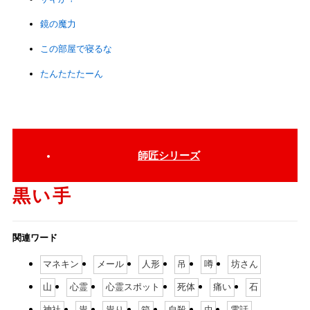
鏡の魔力
この部屋で寝るな
たんたたたーん
師匠シリーズ
黒い手
関連ワード
マネキン
メール
人形
吊
噂
坊さん
山
心霊
心霊スポット
死体
痛い
石
神社
祟
祟り
箱
自殺
虫
電話