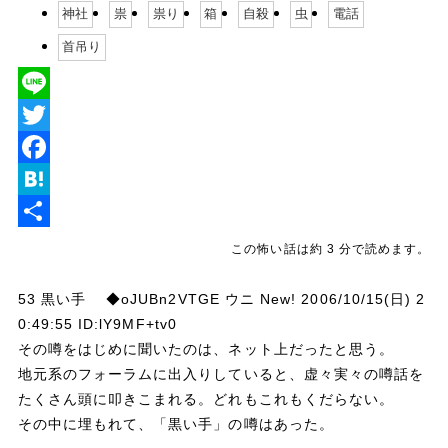
神社
祟
祟り
箱
自殺
虫
電話
首吊り
L
i
T
n
w
F
e
i
a
H
t
c
a
共
この怖い話は約 3 分で読めます。
t
e
t
有
53 黒い手 ◆oJUBn2VTGE ウニ New! 2006/10/15(日) 2
e
b
e
0:49:55 ID:lY9MF+tv0
r
o
n
その噂をはじめに聞いたのは、ネット上だったと思う。
o
a
地元系のフォーラムに出入りしていると、虚々実々の噂話を
たくさん頭に叩きこまれる。どれもこれもくだらない。
k
その中に埋もれて、「黒い手」の噂はあった。