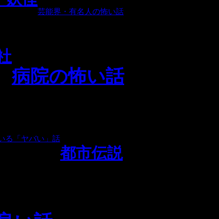
芸能界・有名人の怖い話
社
病院の怖い話
いる「ヤバい」話
都市伝説