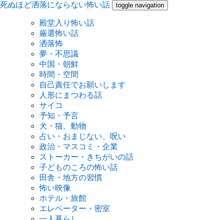
死ぬほど洒落にならない怖い話
toggle navigation
殿堂入り怖い話
厳選怖い話
洒落怖
夢・不思議
中国・朝鮮
時間・空間
自己責任でお願いします
人形にまつわる話
サイコ
予知・予言
犬・猫、動物
占い・おまじない、呪い
政治・マスコミ・企業
ストーカー・きちがいの話
子どものころの怖い話
田舎・地方の習慣
怖い映像
ホテル・旅館
エレベーター・密室
一人暮らし