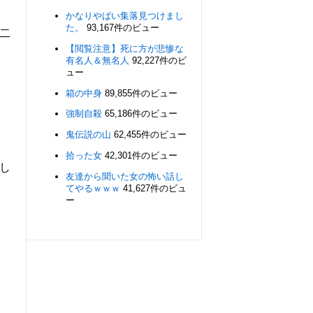
かなりやばい集落見つけまし
た。
93,167件のビュー
二
【閲覧注意】死に方が悲惨な
有名人＆無名人
92,227件のビ
ュー
箱の中身
89,855件のビュー
強制自殺
65,186件のビュー
鬼伝説の山
62,455件のビュー
拾った女
42,301件のビュー
し
友達から聞いた女の怖い話し
てやるｗｗｗ
41,627件のビュ
ー