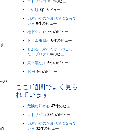
コトリバコ
10件のビュー
古い鏡
8件のビュー
部屋が女のたまり場になって
いる
8件のビュー
地下の井戸
7件のビュー
ドラム缶風呂
6件のビュー
ます。
とある かぞくが のこし
た ブログ
6件のビュー
真っ黒な人
5件のビュー
10円
4件のビュー
生の
ここ1週間でよく見ら
れています
危険な好奇心
47件のビュー
コトリバコ
38件のビュー
部屋が女のたまり場になって
いる
32件のビュー
泊