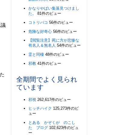
かなりやばい集落見つけまし
た。
81件のビュー
コトリバコ
56件のビュー
思議
危険な好奇心
56件のビュー
【閲覧注意】死に方が悲惨な
有名人＆無名人
54件のビュー
霊と同棲
48件のビュー
邪教
41件のビュー
た
全期間でよく見られ
ています
邪視
262,617件のビュー
ヒッチハイク
125,273件のビ
ュー
とある かぞくが のこし
た ブログ
102,623件のビュ
ー