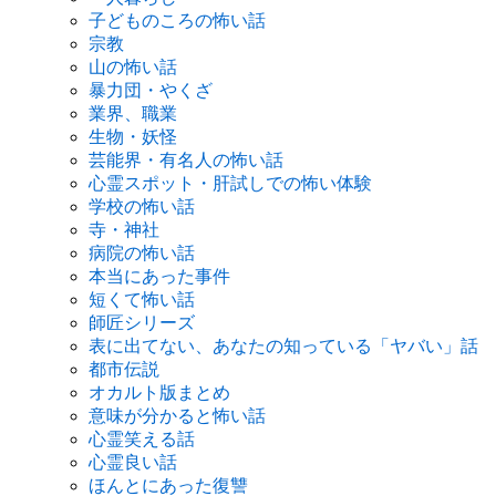
子どものころの怖い話
宗教
山の怖い話
暴力団・やくざ
業界、職業
生物・妖怪
芸能界・有名人の怖い話
心霊スポット・肝試しでの怖い体験
学校の怖い話
寺・神社
病院の怖い話
本当にあった事件
短くて怖い話
師匠シリーズ
表に出てない、あなたの知っている「ヤバい」話
都市伝説
オカルト版まとめ
意味が分かると怖い話
心霊笑える話
心霊良い話
ほんとにあった復讐