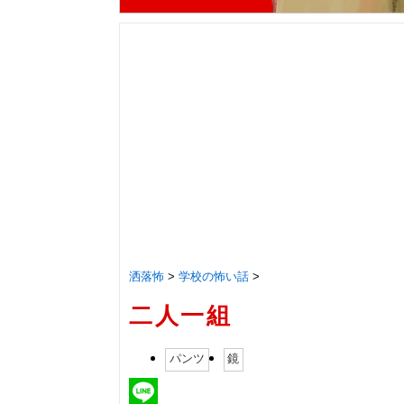
洒落怖
>
学校の怖い話
>
二人一組
パンツ
鏡