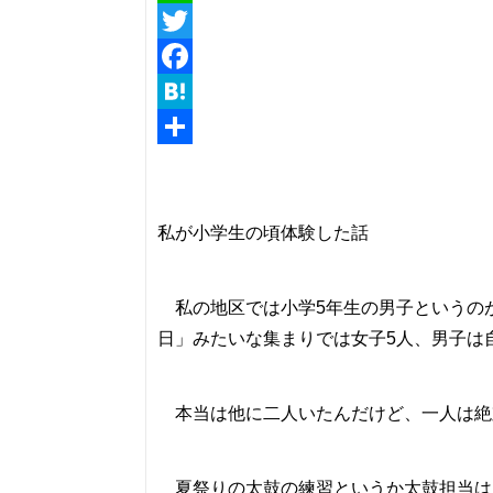
Line
Twitter
Facebook
Hatena
共
有
私が小学生の頃体験した話
私の地区では小学5年生の男子というの
日」みたいな集まりでは女子5人、男子は
本当は他に二人いたんだけど、一人は絶
夏祭りの太鼓の練習というか太鼓担当は