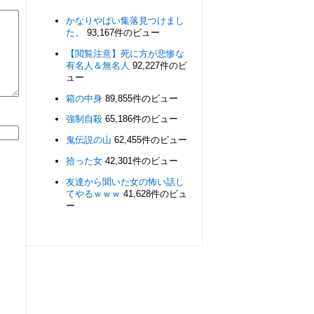
かなりやばい集落見つけまし
た。
93,167件のビュー
【閲覧注意】死に方が悲惨な
有名人＆無名人
92,227件のビ
ュー
箱の中身
89,855件のビュー
強制自殺
65,186件のビュー
鬼伝説の山
62,455件のビュー
拾った女
42,301件のビュー
友達から聞いた女の怖い話し
てやるｗｗｗ
41,628件のビュ
ー