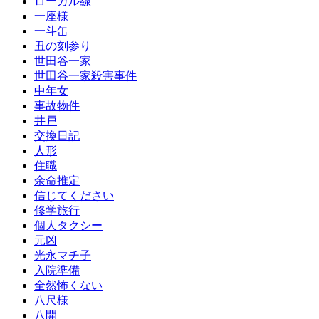
ローカル線
一座様
一斗缶
丑の刻参り
世田谷一家
世田谷一家殺害事件
中年女
事故物件
井戸
交換日記
人形
住職
余命推定
信じてください
修学旅行
個人タクシー
元凶
光永マチ子
入院準備
全然怖くない
八尺様
八開