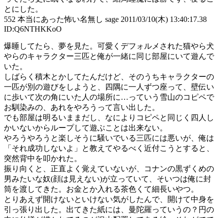
とにした。
552 本当にあった怖い名無し sage 2011/03/10(木) 13:40:17.38
ID:Q6NTHKKoO
爆睡してたら、夢を見た。可愛くデフォルメされた猫やら犬
やらのキャラクター三匹と俺が一緒に同じ部屋にいて遊んで
いた。
しばらく積木とかしてたんだけど、そのうちキャラクターの
一匹が別の遊びをしようと、四隅に一人ずつ座って、壁伝い
に歩いて次の角にいた人の場所に…っていう雪山のコピペで
お馴染みの、あれをやろうって言い出した。
でも部屋は明るいままだし、なによりコピペと同じく四人し
かいないからループして遊ぶことは出来ない。
やろうやろうと楽しそうに騒いでいる三匹には悪いが、俺は
「それ成功しないよ」と教えてやるべく近付こうとすると、
突然背中を叩かれた。
振り向くと、正直よく覚えていないが、コナンの黒ずくめの
男みたいな奴(顔は見えない)が立っていて、そいつは俺に封
筒を渡してきた。お金とか入れる茶色くて細長いやつ。
とりあえず開けないといけない気がしたんで、開けて中身を
引っ張り出した。出てきた紙には、曼陀羅っていうの？円の