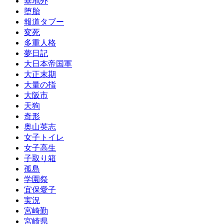
基地外
堕胎
報道タブー
変死
多重人格
夢日記
大日本帝国軍
大正末期
大量の指
大阪市
天狗
奇形
奥山英志
女子トイレ
女子高生
子取り箱
孤島
学園祭
宜保愛子
実況
宮崎勤
宮崎県