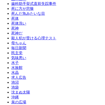
歯科助手挙式直前失踪事件
死に方が悲惨
死んだ魚みたいな目
死体
死体洗い
死神
死神だ
殺人犯が受ける心理テスト
母ちゃん
毎日新聞
民主党
気味悪い
水子
水族館
水晶
求人広告
池沼
池袋
沈まぬ太陽
沖縄
泉の広場