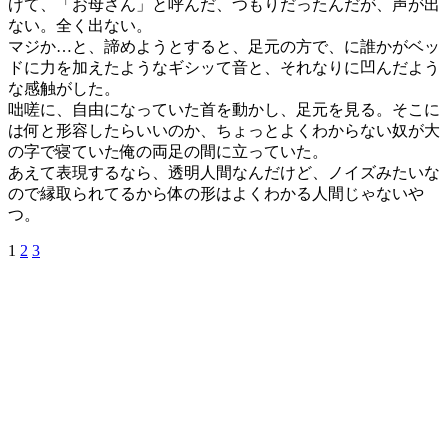
げて、「お母さん」と呼んだ、つもりだったんだが、声が出
ない。全く出ない。
マジか…と、諦めようとすると、足元の方で、に誰かがベッ
ドに力を加えたようなギシッて音と、それなりに凹んだよう
な感触がした。
咄嗟に、自由になっていた首を動かし、足元を見る。そこに
は何と形容したらいいのか、ちょっとよくわからない奴が大
の字で寝ていた俺の両足の間に立っていた。
あえて表現するなら、透明人間なんだけど、ノイズみたいな
ので縁取られてるから体の形はよくわかる人間じゃないや
つ。
1
2
3