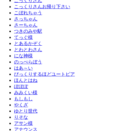
こっくりさん
こっくりさんお帰り下さい
こぼれちゃう
さっちゃん
さーちゃん
つきのみや駅
てっぐ様
とあるかぞく
とわとわさん
にな神様
のっぺらぼう
はあ～い
びっくりするほどユートピア
ほんとはね
ぽぽぽ
みみくい様
もしもし
やくざ
ゆとり世代
りそな
アサン様
アナウンス