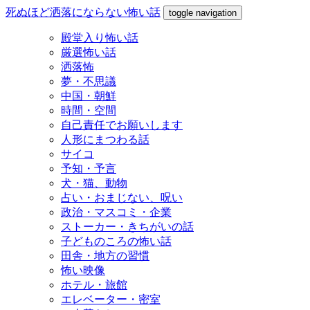
死ぬほど洒落にならない怖い話
toggle navigation
殿堂入り怖い話
厳選怖い話
洒落怖
夢・不思議
中国・朝鮮
時間・空間
自己責任でお願いします
人形にまつわる話
サイコ
予知・予言
犬・猫、動物
占い・おまじない、呪い
政治・マスコミ・企業
ストーカー・きちがいの話
子どものころの怖い話
田舎・地方の習慣
怖い映像
ホテル・旅館
エレベーター・密室