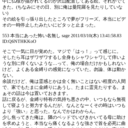
中に仏様が描かれてるのが沢山配置してある絵。それがでて
きた。(ちなみにその日、別に俺は曼陀羅を見たりしていな
い)
その絵を引っ張り出したところで夢がフリーズ。本当にビデ
オの一時停止したみたいにピタッと止まった。
553 本当にあった怖い名無し sage 2011/03/10(木) 13:41:58.83
ID:Q6NTHKKoO
そこで一気に目が覚めた。マジで「はっ！」って感じに。
そしたら耳はザワザワするし全身もシャワシャワして痒いよ
うな別に痒くないような…って、俺の場合だけかもしれない
けど、よくある金縛りの感覚になっていた。勿論、体は動か
ない。
余談だけど、俺は霊感とかは全く無いことはない程度の人間
で、家でもたまに金縛りにあうし、たまに霊見たりする。ま
ぁその話は今は置いておきます。
話に戻るが、金縛り特有の気持ち悪さの中、いつもなら無視
して寝ようと努力するんだが、なんとなーくその時はいつも
より「強い」と思った。なんでかはわからん。
少し焦ってきた俺は、隣のベッドでいびきかいてる母に助け
を求めようと、本当なら痛くなるような強さで首を必死に曲