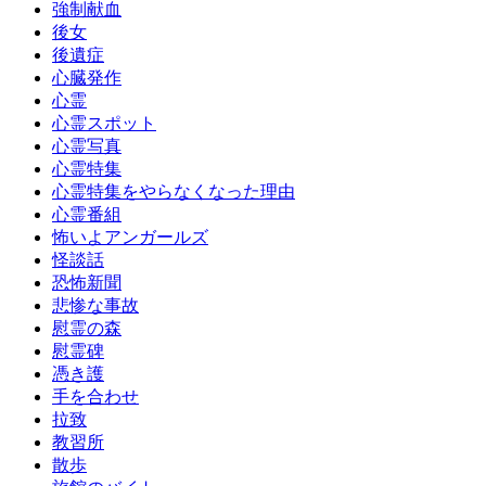
強制献血
後女
後遺症
心臓発作
心霊
心霊スポット
心霊写真
心霊特集
心霊特集をやらなくなった理由
心霊番組
怖いよアンガールズ
怪談話
恐怖新聞
悲惨な事故
慰霊の森
慰霊碑
憑き護
手を合わせ
拉致
教習所
散歩