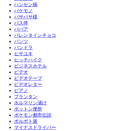
ハンセン病
バケモノ
バサバサ様
バス停
ババア
バレンタインチョコ
パンツ
パンドラ
ヒサユキ
ヒッチハイク
ビジネスホテル
ビデオ
ビデオテープ
ビデオレター
ピアノ
プランタン
ホルマリン漬け
ボットン便所
ポケモン都市伝説
ポルポト派
マイナスドライバー