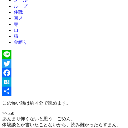
メール
ループ
住職
写メ
寺
山
猫
金縛り
Line
Twitter
Facebook
Hatena
共
この怖い話は約 4 分で読めます。
有
>>550
あんまり怖くないと思う…ごめん。
体験談とか書いたことないから、読み難かったらすまん。