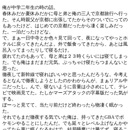
俺が中学二年生の時の話。
春休みだか夏休みだかに母と弟と俺の三人で京都旅行へ行っ
た。そん時親父が京都に出張してたからそのついでにっての
もあったけど、はじめての京都だったから凄く楽しみだっ
た。一泊だったけどな。
で、まぁ一日中寺とか色々見て回って、夜になってやっとホ
テルに戻ってきたんだよ。外で飯食ってきたから、あとは風
呂入ってまったりして寝るだけ。
疲れてたのもあって、母と弟は２３時くらいには寝てしまっ
た。でも俺はまだまだ元気。ぶっちゃけ寝たらつまんないと
思った。
徹夜して新幹線で寝ればいいやと思ったんだろうな。今考え
るとなんで徹夜しようとしたのかわからんが、まぁリアル中
二だったし。んで、寝ないように音量は小さめにして、テレ
ビで映画見てた。たしかマーズアタックの字幕版だった気が
する。
ぼーっと見てて、当たり前だけど終わったら物凄く眠かっ
た。
それでもまだ徹夜する気でいた俺は、持ってきたGBAでポ
ケモンやることにしたんだ。でも延々とレベル上げなんかや
ってたら更に眠くなるわけで、結局睡魔には勝てず、寝るこ