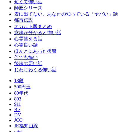
短くて怖い話
師匠シリーズ
表に出てない、あなたの知っている「ヤバい」話
都市伝説
オカルト版まとめ
意味が分かると怖い話
心霊笑える話
心霊良い話
ほんとにあった復讐
何でも怖い
後味の悪い話
じわじわくる怖い話
18段
500円玉
80年代
893
911
B'z
DV
JCO
JR福知山線
mixi