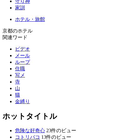
守り神
家訓
ホテル・旅館
京都のホテル
関連ワード
ビデオ
メール
ループ
住職
写メ
寺
山
猫
金縛り
ホットタイトル
危険な好奇心
23件のビュー
コトリバコ
13件のビュー