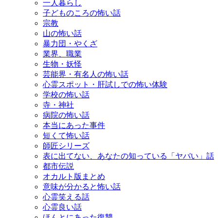
一人暮らし
子どものころの怖い話
宗教
山の怖い話
暴力団・やくざ
業界、職業
生物・妖怪
芸能界・有名人の怖い話
心霊スポット・肝試しでの怖い体験
学校の怖い話
寺・神社
病院の怖い話
本当にあった事件
短くて怖い話
師匠シリーズ
表に出てない、あなたの知っている「ヤバい」話
都市伝説
オカルト版まとめ
意味が分かると怖い話
心霊笑える話
心霊良い話
ほんとにあった復讐