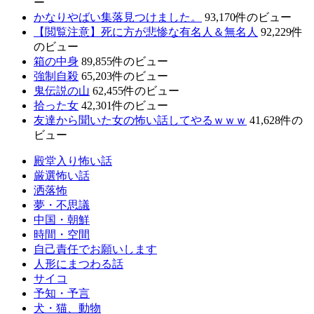
ー
かなりやばい集落見つけました。
93,170件のビュー
【閲覧注意】死に方が悲惨な有名人＆無名人
92,229件
のビュー
箱の中身
89,855件のビュー
強制自殺
65,203件のビュー
鬼伝説の山
62,455件のビュー
拾った女
42,301件のビュー
友達から聞いた女の怖い話してやるｗｗｗ
41,628件の
ビュー
殿堂入り怖い話
厳選怖い話
洒落怖
夢・不思議
中国・朝鮮
時間・空間
自己責任でお願いします
人形にまつわる話
サイコ
予知・予言
犬・猫、動物