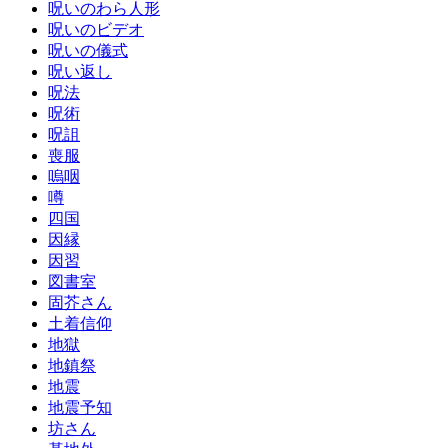
呪いのわら人形
呪いのビデオ
呪いの儀式
呪い返し
呪法
呪術
呪詛
喪服
嗚咽
噂
四国
因縁
因習
図書室
固芥さん
土着信仰
地獄
地鎮祭
地震
地震予知
坊さん