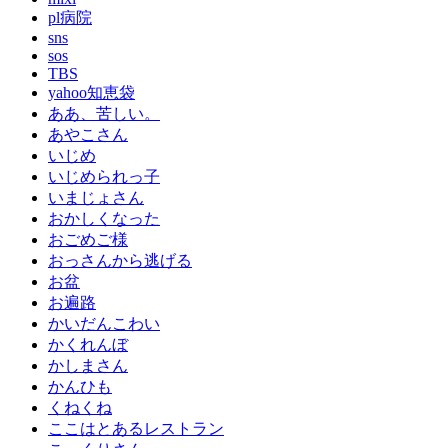
pl病院
sns
sos
TBS
yahoo知恵袋
ああ、苦しい。
あやこさん
いじめ
いじめられっ子
いまじょさん
おかしくなった
おごめご様
おっさんから逃げる
お盆
お遍路
かいだんこわい
かくれんぼ
かしまさん
かんひも
くねくね
ここはとあるレストラン