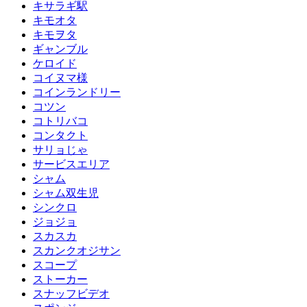
キサラギ駅
キモオタ
キモヲタ
ギャンブル
ケロイド
コイヌマ様
コインランドリー
コツン
コトリバコ
コンタクト
サリョじゃ
サービスエリア
シャム
シャム双生児
シンクロ
ジョジョ
スカスカ
スカンクオジサン
スコープ
ストーカー
スナッフビデオ