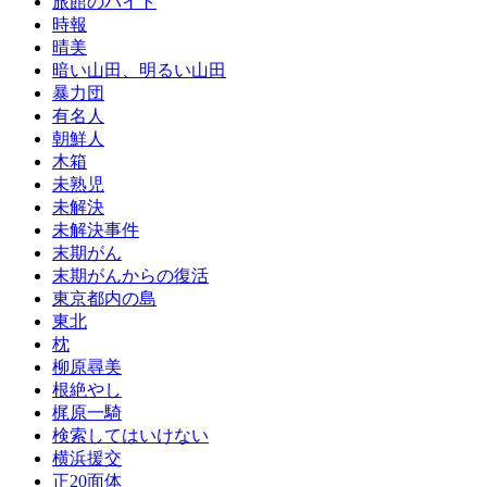
旅館のバイト
時報
晴美
暗い山田、明るい山田
暴力団
有名人
朝鮮人
木箱
未熟児
未解決
未解決事件
末期がん
末期がんからの復活
東京都内の島
東北
枕
柳原尋美
根絶やし
梶原一騎
検索してはいけない
横浜援交
正20面体