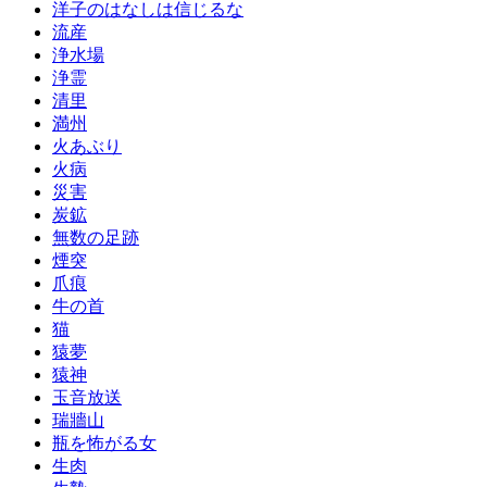
洋子のはなしは信じるな
流産
浄水場
浄霊
清里
満州
火あぶり
火病
災害
炭鉱
無数の足跡
煙突
爪痕
牛の首
猫
猿夢
猿神
玉音放送
瑞牆山
瓶を怖がる女
生肉