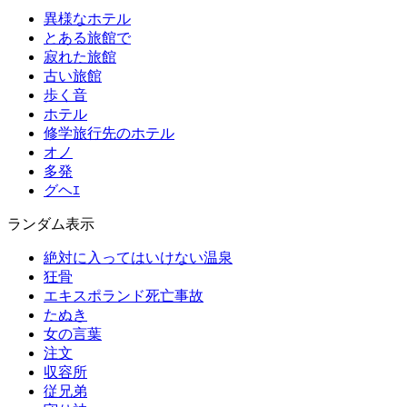
異様なホテル
とある旅館で
寂れた旅館
古い旅館
歩く音
ホテル
修学旅行先のホテル
オノ
多発
グヘｴ
ランダム表示
絶対に入ってはいけない温泉
狂骨
エキスポランド死亡事故
たぬき
女の言葉
注文
収容所
従兄弟