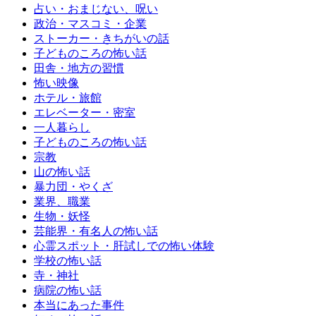
占い・おまじない、呪い
政治・マスコミ・企業
ストーカー・きちがいの話
子どものころの怖い話
田舎・地方の習慣
怖い映像
ホテル・旅館
エレベーター・密室
一人暮らし
子どものころの怖い話
宗教
山の怖い話
暴力団・やくざ
業界、職業
生物・妖怪
芸能界・有名人の怖い話
心霊スポット・肝試しでの怖い体験
学校の怖い話
寺・神社
病院の怖い話
本当にあった事件