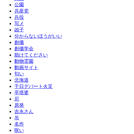
公園
共産党
兵役
写メ
凶子
分からないほうがいい
創価
創価学会
助けてください
動物霊園
動画サイト
匂い
北海道
千日デパート火災
卒塔婆
厄
原発
吉永さん
吊
名作
呪い