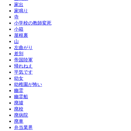
家出
家鳴り
寺
小学校の教師変死
小箱
屋根裏
山
左曲がり
差別
帝国陸軍
帰れねえ
平気です
幼女
幼稚園が怖い
幽霊
幽霊船
廃墟
廃校
廃病院
廃車
弁当業界