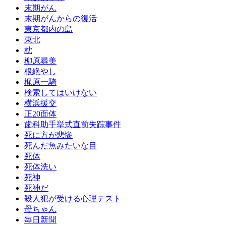
末期がん
末期がんからの復活
東京都内の島
東北
枕
柳原尋美
根絶やし
梶原一騎
検索してはいけない
横浜援交
正20面体
歯科助手挙式直前失踪事件
死に方が悲惨
死んだ魚みたいな目
死体
死体洗い
死神
死神だ
殺人犯が受ける心理テスト
母ちゃん
毎日新聞