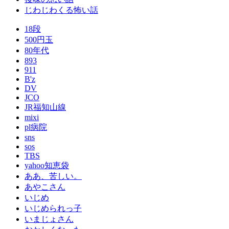
じわじわくる怖い話
18段
500円玉
80年代
893
911
B'z
DV
JCO
JR福知山線
mixi
pl病院
sns
sos
TBS
yahoo知恵袋
ああ、苦しい。
あやこさん
いじめ
いじめられっ子
いまじょさん