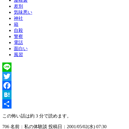
屋根裏
差別
気味悪い
神社
箱
自殺
警察
電話
面白い
風習
Line
Twitter
Facebook
Hatena
共
この怖い話は約 3 分で読めます。
有
706 名前：私の体験談 投稿日：2001/05/02(水) 07:30