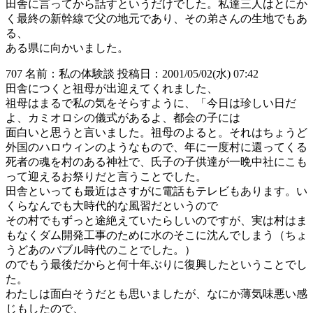
田舎に言ってから話すというだけでした。私達三人はとにか
く最終の新幹線で父の地元であり、その弟さんの生地でもあ
る、
ある県に向かいました。
707 名前：私の体験談 投稿日：2001/05/02(水) 07:42
田舎につくと祖母が出迎えてくれました、
祖母はまるで私の気をそらすように、「今日は珍しい日だ
よ、カミオロシの儀式があるよ、都会の子には
面白いと思うと言いました。祖母のよると。それはちょうど
外国のハロウィンのようなもので、年に一度村に還ってくる
死者の魂を村のある神社で、氏子の子供達が一晩中社にこも
って迎えるお祭りだと言うことでした。
田舎といっても最近はさすがに電話もテレビもあります。い
くらなんでも大時代的な風習だというので
その村でもずっと途絶えていたらしいのですが、実は村はま
もなくダム開発工事のために水のそこに沈んでしまう（ちょ
うどあのバブル時代のことでした。）
のでもう最後だからと何十年ぶりに復興したということでし
た。
わたしは面白そうだとも思いましたが、なにか薄気味悪い感
じもしたので、