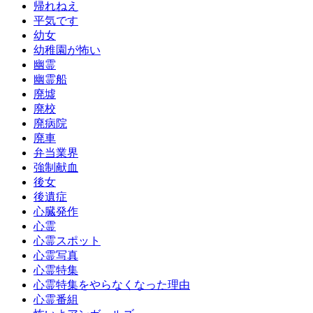
帰れねえ
平気です
幼女
幼稚園が怖い
幽霊
幽霊船
廃墟
廃校
廃病院
廃車
弁当業界
強制献血
後女
後遺症
心臓発作
心霊
心霊スポット
心霊写真
心霊特集
心霊特集をやらなくなった理由
心霊番組