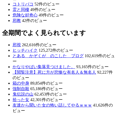
コトリバコ
52件のビュー
霊と同棲
49件のビュー
危険な好奇心
49件のビュー
邪教
42件のビュー
全期間でよく見られています
邪視
262,616件のビュー
ヒッチハイク
125,272件のビュー
とある かぞくが のこした ブログ
102,619件のビュ
ー
かなりやばい集落見つけました。
93,165件のビュー
【閲覧注意】死に方が悲惨な有名人＆無名人
92,227件
のビュー
箱の中身
89,854件のビュー
強制自殺
65,186件のビュー
鬼伝説の山
62,453件のビュー
拾った女
42,301件のビュー
友達から聞いた女の怖い話してやるｗｗｗ
41,626件の
ビュー