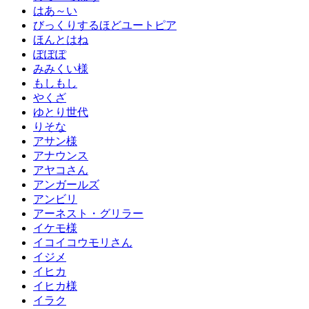
はあ～い
びっくりするほどユートピア
ほんとはね
ぽぽぽ
みみくい様
もしもし
やくざ
ゆとり世代
りそな
アサン様
アナウンス
アヤコさん
アンガールズ
アンビリ
アーネスト・グリラー
イケモ様
イコイコウモリさん
イジメ
イヒカ
イヒカ様
イラク