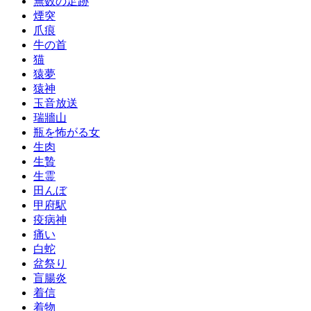
無数の足跡
煙突
爪痕
牛の首
猫
猿夢
猿神
玉音放送
瑞牆山
瓶を怖がる女
生肉
生贄
生霊
田んぼ
甲府駅
疫病神
痛い
白蛇
盆祭り
盲腸炎
着信
着物