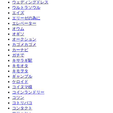
ウェディングドレス
ウルトラソウル
エイズ
エリーゼの為に
エレベーター
オウム
オギソ
オークション
カゴメカゴメ
カーナビ
ガチで
キサラギ駅
キモオタ
キモヲタ
ギャンブル
ケロイド
コイヌマ様
コインランドリー
コツン
コトリバコ
コンタクト