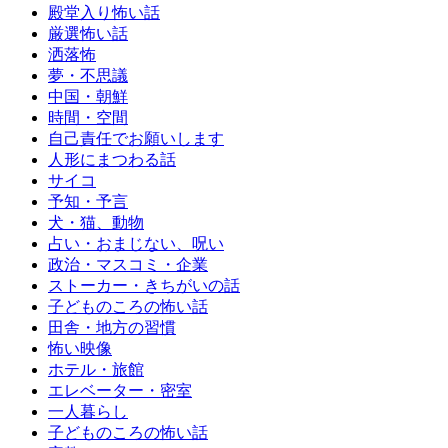
殿堂入り怖い話
厳選怖い話
洒落怖
夢・不思議
中国・朝鮮
時間・空間
自己責任でお願いします
人形にまつわる話
サイコ
予知・予言
犬・猫、動物
占い・おまじない、呪い
政治・マスコミ・企業
ストーカー・きちがいの話
子どものころの怖い話
田舎・地方の習慣
怖い映像
ホテル・旅館
エレベーター・密室
一人暮らし
子どものころの怖い話