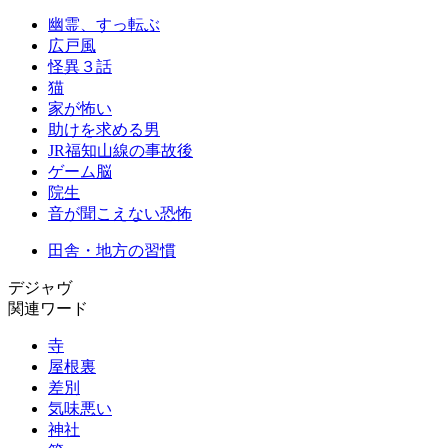
幽霊、すっ転ぶ
広戸風
怪異３話
猫
家が怖い
助けを求める男
JR福知山線の事故後
ゲーム脳
院生
音が聞こえない恐怖
田舎・地方の習慣
デジャヴ
関連ワード
寺
屋根裏
差別
気味悪い
神社