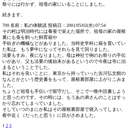
祭りには行かず、祖母の家にいることにしました。
続きます。
709 名前：私の体験談 投稿日：2001/05/02(水) 07:54
その村は明治時代には養蚕で栄えた場所で、祖母の家の屋根
裏にも蚕を飼った飼育箱や
手紡ぎの機械などがありました。当時史学科に籍を置いてい
た私は、もう夢中になってそれらを見て回りました。
法要もすみ、夜になりました。母は神社で例のお祭りの手伝
いがあり、父も法要の後始末があるというので今夜は寺に泊
まるということでした。
私はそれを良いことに、東京から持っていった吉川弘文館の
なんとかという歴史書をもって、屋根裏部屋に上がりこみま
した。
ちょうど祖母も手伝いで留守だし、そこで一晩中読書しよう
と思ったのです。その時には、もうあの弟さんのことはすっ
かり忘れてしまっていました。
そしていつのまにか私はその屋根裏部屋で寝入ってしまい、
夜中近く（だったと思う）に目がさめました。
1
2
3