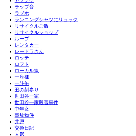
ヤマノケ
ラップ音
ラブホ
ランニングシャツにリュック
リサイクルご飯
リサイクルショップ
ループ
レンタカー
レードラさん
ロッテ
ロフト
ローカル線
一座様
一斗缶
丑の刻参り
世田谷一家
世田谷一家殺害事件
中年女
事故物件
井戸
交換日記
人形