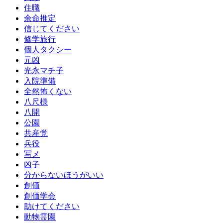
住職
余命推定
信じてください
修学旅行
個人タクシー
元凶
光永マチ子
入院準備
全然怖くない
八尺様
八開
公園
共産党
兵役
写メ
凶子
分からないほうがいい
創価
創価学会
助けてください
動物霊園