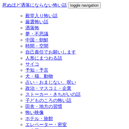
死ぬほど洒落にならない怖い話
toggle navigation
殿堂入り怖い話
厳選怖い話
洒落怖
夢・不思議
中国・朝鮮
時間・空間
自己責任でお願いします
人形にまつわる話
サイコ
予知・予言
犬・猫、動物
占い・おまじない、呪い
政治・マスコミ・企業
ストーカー・きちがいの話
子どものころの怖い話
田舎・地方の習慣
怖い映像
ホテル・旅館
エレベーター・密室