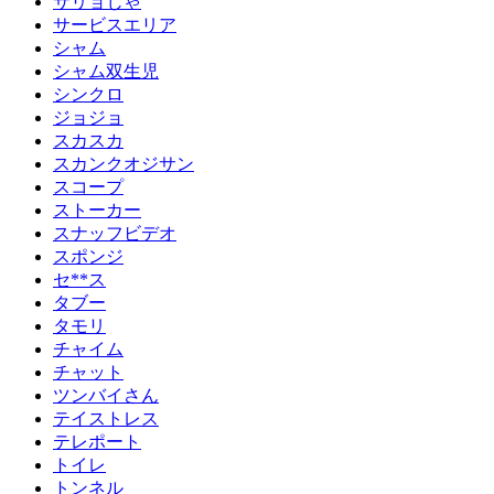
サリョじゃ
サービスエリア
シャム
シャム双生児
シンクロ
ジョジョ
スカスカ
スカンクオジサン
スコープ
ストーカー
スナッフビデオ
スポンジ
セ**ス
タブー
タモリ
チャイム
チャット
ツンバイさん
テイストレス
テレポート
トイレ
トンネル