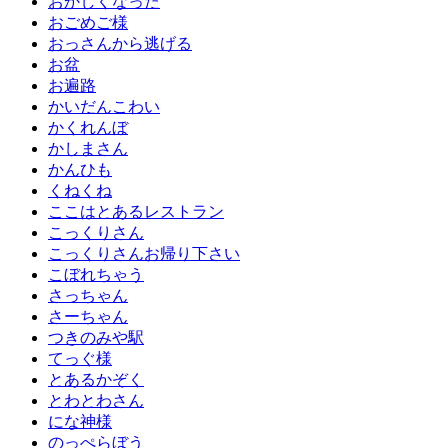
おかしくなった
おごめご様
おっさんから逃げる
お盆
お遍路
かいだんこわい
かくれんぼ
かしまさん
かんひも
くねくね
ここはとあるレストラン
こっくりさん
こっくりさんお帰り下さい
こぼれちゃう
さっちゃん
さーちゃん
つきのみや駅
てっぐ様
とあるかぞく
とわとわさん
にな神様
のっぺらぼう