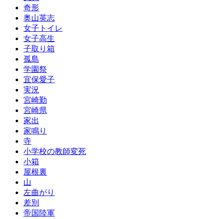
奇形
奥山英志
女子トイレ
女子高生
子取り箱
孤島
学園祭
宜保愛子
実況
宮崎勤
宮崎県
家出
家鳴り
寺
小学校の教師変死
小箱
屋根裏
山
左曲がり
差別
帝国陸軍