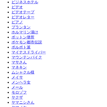
ビジネスホテル
ビデオ
ビデオテープ
ビデオレター
ピアノ
プランタン
ホルマリン漬け
ボットン便所
ポケモン都市伝説
ポルポト派
マイナスドライバー
マウンテンバイク
マサさん
マネキン
ムシャクル様
メイサ
メンヘラ女
メール
モロゾフ
ヤクザ
ヤマニシさん