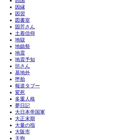
四国
因縁
因習
図書室
固芥さん
土着信仰
地獄
地鎮祭
地震
地震予知
坊さん
基地外
堕胎
報道タブー
変死
多重人格
夢日記
大日本帝国軍
大正末期
大量の指
大阪市
天狗