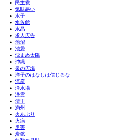
民主党
気味悪い
水子
水族館
水晶
求人広告
池沼
池袋
沈まぬ太陽
沖縄
泉の広場
洋子のはなしは信じるな
流産
浄水場
浄霊
清里
満州
火あぶり
火病
災害
炭鉱