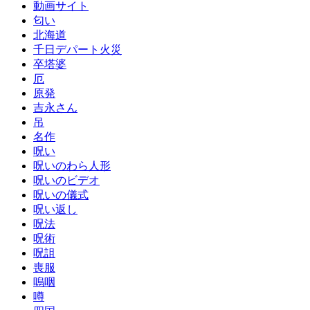
動画サイト
匂い
北海道
千日デパート火災
卒塔婆
厄
原発
吉永さん
吊
名作
呪い
呪いのわら人形
呪いのビデオ
呪いの儀式
呪い返し
呪法
呪術
呪詛
喪服
嗚咽
噂