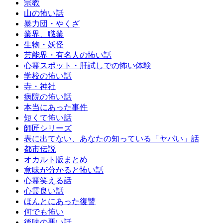
宗教
山の怖い話
暴力団・やくざ
業界、職業
生物・妖怪
芸能界・有名人の怖い話
心霊スポット・肝試しでの怖い体験
学校の怖い話
寺・神社
病院の怖い話
本当にあった事件
短くて怖い話
師匠シリーズ
表に出てない、あなたの知っている「ヤバい」話
都市伝説
オカルト版まとめ
意味が分かると怖い話
心霊笑える話
心霊良い話
ほんとにあった復讐
何でも怖い
後味の悪い話