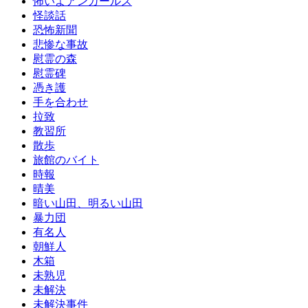
怖いよアンガールズ
怪談話
恐怖新聞
悲惨な事故
慰霊の森
慰霊碑
憑き護
手を合わせ
拉致
教習所
散歩
旅館のバイト
時報
晴美
暗い山田、明るい山田
暴力団
有名人
朝鮮人
木箱
未熟児
未解決
未解決事件