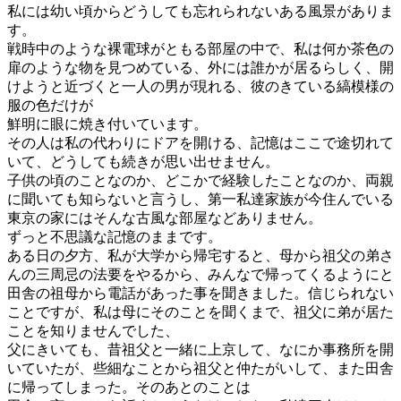
私には幼い頃からどうしても忘れられないある風景がありま
す。
戦時中のような裸電球がともる部屋の中で、私は何か茶色の
扉のような物を見つめている、外には誰かが居るらしく、開
けようと近づくと一人の男が現れる、彼のきている縞模様の
服の色だけが
鮮明に眼に焼き付いています。
その人は私の代わりにドアを開ける、記憶はここで途切れて
いて、どうしても続きが思い出せません。
子供の頃のことなのか、どこかで経験したことなのか、両親
に聞いても知らないと言うし、第一私達家族が今住んでいる
東京の家にはそんな古風な部屋などありません。
ずっと不思議な記憶のままです。
ある日の夕方、私が大学から帰宅すると、母から祖父の弟さ
んの三周忌の法要をやるから、みんなで帰ってくるようにと
田舎の祖母から電話があった事を聞きました。信じられない
ことですが、私は母にそのことを聞くまで、祖父に弟が居た
ことを知りませんでした、
父にきいても、昔祖父と一緒に上京して、なにか事務所を開
いていたが、些細なことから祖父と仲たがいして、また田舎
に帰ってしまった。そのあとのことは