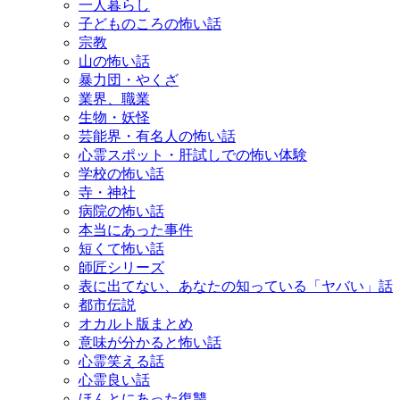
一人暮らし
子どものころの怖い話
宗教
山の怖い話
暴力団・やくざ
業界、職業
生物・妖怪
芸能界・有名人の怖い話
心霊スポット・肝試しでの怖い体験
学校の怖い話
寺・神社
病院の怖い話
本当にあった事件
短くて怖い話
師匠シリーズ
表に出てない、あなたの知っている「ヤバい」話
都市伝説
オカルト版まとめ
意味が分かると怖い話
心霊笑える話
心霊良い話
ほんとにあった復讐