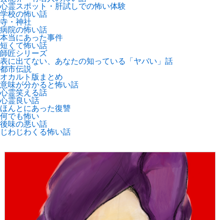
心霊スポット・肝試しでの怖い体験
学校の怖い話
寺・神社
病院の怖い話
本当にあった事件
短くて怖い話
師匠シリーズ
表に出てない、あなたの知っている「ヤバい」話
都市伝説
オカルト版まとめ
意味が分かると怖い話
心霊笑える話
心霊良い話
ほんとにあった復讐
何でも怖い
後味の悪い話
じわじわくる怖い話