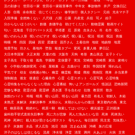
レンタカー
レードラさん
ロッテ
ロフト
ローカル線
一座様
一斗缶
丑の刻参り
世田谷一家
世田谷一家殺害事件
中年女
事故物件
井戸
交換日記
人形
住職
余命推定
信じてください
修学旅行
個人タクシー
元凶
光永マチ子
入院準備
全然怖くない
八尺様
八開
公園
共産党
兵役
写メ
凶子
分からないほうがいい
創価
創価学会
助けてください
動物霊園
動画サイト
匂い
北海道
千日デパート火災
卒塔婆
厄
原発
吉永さん
吊
名作
呪い
呪いのわら人形
呪いのビデオ
呪いの儀式
呪い返し
呪法
呪術
呪詛
喪服
嗚咽
噂
四国
因縁
因習
図書室
固芥さん
土着信仰
地獄
地鎮祭
地震
地震予知
坊さん
基地外
堕胎
報道タブー
変死
多重人格
夢日記
大日本帝国軍
大正末期
大量の指
大阪市
天狗
奇形
奥山英志
女子トイレ
女子高生
子取り箱
孤島
学園祭
宜保愛子
実況
宮崎勤
宮崎県
家出
家鳴り
寺
小学校の教師変死
小箱
屋根裏
山
左曲がり
差別
帝国陸軍
帰れねえ
平気です
幼女
幼稚園が怖い
幽霊
幽霊船
廃墟
廃校
廃病院
廃車
弁当業界
強制献血
後女
後遺症
心臓発作
心霊
心霊スポット
心霊写真
心霊特集
心霊特集をやらなくなった理由
心霊番組
怖いよアンガールズ
怪談話
恐怖新聞
悲惨な事故
慰霊の森
慰霊碑
憑き護
手を合わせ
拉致
教習所
散歩
旅館のバイト
時報
晴美
暗い山田、明るい山田
暴力団
有名人
朝鮮人
木箱
未熟児
未解決
未解決事件
末期がん
末期がんからの復活
東京都内の島
東北
枕
柳原尋美
根絶やし
梶原一騎
検索してはいけない
横浜援交
正20面体
歯科助手挙式直前失踪事件
死に方が悲惨
死んだ魚みたいな目
死体
死体洗い
死神
死神だ
殺人犯が受ける心理テスト
母ちゃん
毎日新聞
民主党
気味悪い
水子
水族館
水晶
求人広告
池沼
池袋
沈まぬ太陽
沖縄
泉の広場
洋子のはなしは信じるな
流産
浄水場
浄霊
清里
満州
火あぶり
火病
災害