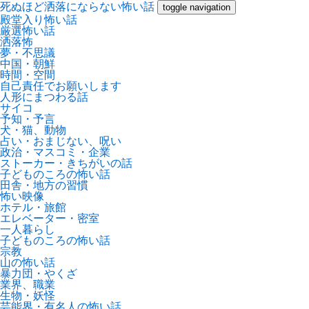
死ぬほど洒落にならない怖い話
toggle navigation
殿堂入り怖い話
厳選怖い話
洒落怖
夢・不思議
中国・朝鮮
時間・空間
自己責任でお願いします
人形にまつわる話
サイコ
予知・予言
犬・猫、動物
占い・おまじない、呪い
政治・マスコミ・企業
ストーカー・きちがいの話
子どものころの怖い話
田舎・地方の習慣
怖い映像
ホテル・旅館
エレベーター・密室
一人暮らし
子どものころの怖い話
宗教
山の怖い話
暴力団・やくざ
業界、職業
生物・妖怪
芸能界・有名人の怖い話