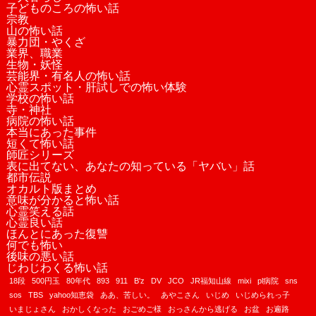
子どものころの怖い話
宗教
山の怖い話
暴力団・やくざ
業界、職業
生物・妖怪
芸能界・有名人の怖い話
心霊スポット・肝試しでの怖い体験
学校の怖い話
寺・神社
病院の怖い話
本当にあった事件
短くて怖い話
師匠シリーズ
表に出てない、あなたの知っている「ヤバい」話
都市伝説
オカルト版まとめ
意味が分かると怖い話
心霊笑える話
心霊良い話
ほんとにあった復讐
何でも怖い
後味の悪い話
じわじわくる怖い話
18段
500円玉
80年代
893
911
B'z
DV
JCO
JR福知山線
mixi
pl病院
sns
sos
TBS
yahoo知恵袋
ああ、苦しい。
あやこさん
いじめ
いじめられっ子
いまじょさん
おかしくなった
おごめご様
おっさんから逃げる
お盆
お遍路