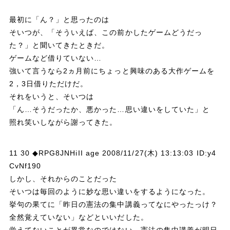
最初に「ん？」と思ったのは
そいつが、「そういえば、この前かしたゲームどうだっ
た？」と聞いてきたときだ。
ゲームなど借りていない…
強いて言うなら2ヵ月前にちょっと興味のある大作ゲームを
2，3日借りただけだ。
それをいうと、そいつは
「ん…そうだったか、悪かった…思い違いをしていた」と
照れ笑いしながら謝ってきた。
11 30 ◆RPG8JNHiII age 2008/11/27(木) 13:13:03 ID:y4
CvNf190
しかし、それからのことだった
そいつは毎回のように妙な思い違いをするようになった。
挙句の果てに「昨日の憲法の集中講義ってなにやったっけ？
全然覚えていない」などといいだした。
覚えてないことが異常なのではない。憲法の集中講義が明日