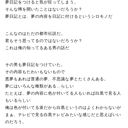
夢日記をつけると気が狂ってしまう。
o
a
そんな噂を聞いたことはないだろうか？
夢日記とは、夢の内容を日記に付けるというシロモノだ
k
こんなのはただの都市伝説だ。
君もそう思ってるのではないだろうか？
これは俺の知ってるある男の話だ
その男も夢日記をつけていた。
その内容もたわいもないもので
悪夢もあれば普通の夢、不思議な夢とたくさんある。
夢にはいろんな種類がある…らしい
たとえば、夢の内容に色が付いてる人もいれば白黒で見る人
もいるらしい
俺は色が付いてる派だから白黒というのはよくわからないが
まぁ、テレビで見る白黒テレビみたいな感じだと思えばいい
のだろう。