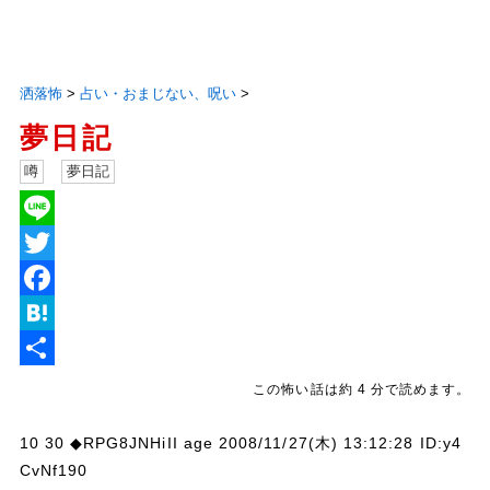
洒落怖
>
占い・おまじない、呪い
>
夢日記
噂
夢日記
L
i
T
n
w
F
e
i
a
H
t
c
a
共
この怖い話は約 4 分で読めます。
t
e
t
有
10 30 ◆RPG8JNHiII age 2008/11/27(木) 13:12:28 ID:y4
e
b
e
CvNf190
r
o
n