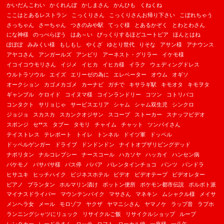
かいだんこわい
かくれんぼ
かしまさん
かんひも
くねくね
ここはとあるレストラン
こっくりさん
こっくりさんお帰り下さい
こぼれちゃう
さっちゃん
さーちゃん
つきのみや駅
てっぐ様
とあるかぞく
とわとわさん
にな神様
のっぺらぼう
はあ～い
びっくりするほどユートピア
ほんとはね
ぽぽぽ
みみくい様
もしもし
やくざ
ゆとり世代
りそな
アサン様
アナウンス
アヤコさん
アンガールズ
アンビリ
アーネスト・グリラー
イケモ様
イコイコウモリさん
イジメ
イヒカ
イヒカ様
イラク
ウェディングドレス
ウルトラソウル
エイズ
エリーゼの為に
エレベーター
オウム
オギソ
オークション
カゴメカゴメ
カーナビ
ガチで
キサラギ駅
キモオタ
キモヲタ
ギャンブル
ケロイド
コイヌマ様
コインランドリー
コツン
コトリバコ
コンタクト
サリョじゃ
サービスエリア
シャム
シャム双生児
シンクロ
ジョジョ
スカスカ
スカンクオジサン
スコープ
ストーカー
スナッフビデオ
スポンジ
セ**ス
タブー
タモリ
チャイム
チャット
ツンバイさん
テイストレス
テレポート
トイレ
トンネル
ドイツ軍
ドッペル
ドッペルゲンガー
ドライブ
ドンドンドン
ナイトオブザリビングデッド
ナポリタン
ナルコレプシー
ナースコール
ハカソヤ
ハッカイ
ハンセン病
バケモノ
バサバサ様
バス停
ババア
バレンタインチョコ
パンツ
パンドラ
ヒサユキ
ヒッチハイク
ビジネスホテル
ビデオ
ビデオテープ
ビデオレター
ピアノ
プランタン
ホルマリン漬け
ボットン便所
ポケモン都市伝説
ポルポト派
マイナスドライバー
マウンテンバイク
マサさん
マネキン
ムシャクル様
メイサ
メンヘラ女
メール
モロゾフ
ヤクザ
ヤマニシさん
ヤマノケ
ラップ音
ラブホ
ランニングシャツにリュック
リサイクルご飯
リサイクルショップ
ループ