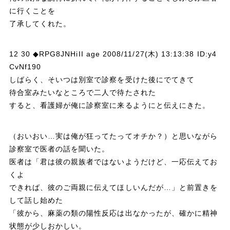
に行くことを
了承してくれた。
12 30 ◆RPG8JNHiII age 2008/11/27(木) 13:13:38 ID:y4
CvNf190
しばらく、そいつは別室で診察を受けた後にでてきて
待合室みたいなところで二人で待たされた
すると、看護婦が俺に診察室に来るようにと伝えにきた。
（おいおい…実は俺が狂ってたってオチか？）と思いながら
診察室で医者の話を聞いた。
医者は「君は彼の親族者ではないようだけど、一応伝えてお
くよ
できれば、彼のご両親に伝えてほしいんだが…」と前置きを
して話し始めた
「彼から、麻薬の類の陽性反応は出なかったが、確かに精神
状態が少しおかしい。