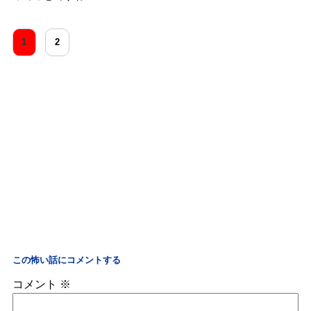
1
2
この怖い話にコメントする
コメント
※