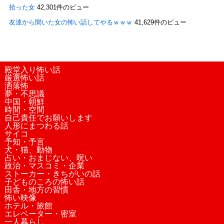
拾った女
42,301件のビュー
友達から聞いた女の怖い話してやるｗｗｗ
41,629件のビュー
殿堂入り怖い話
厳選怖い話
洒落怖
夢・不思議
中国・朝鮮
時間・空間
自己責任でお願いします
人形にまつわる話
サイコ
予知・予言
犬・猫、動物
占い・おまじない、呪い
政治・マスコミ・企業
ストーカー・きちがいの話
子どものころの怖い話
田舎・地方の習慣
怖い映像
ホテル・旅館
エレベーター・密室
一人暮らし