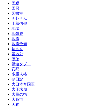
因縁
因習
図書室
固芥さん
土着信仰
地獄
地鎮祭
地震
地震予知
坊さん
基地外
堕胎
報道タブー
変死
多重人格
夢日記
大日本帝国軍
大正末期
大量の指
大阪市
天狗