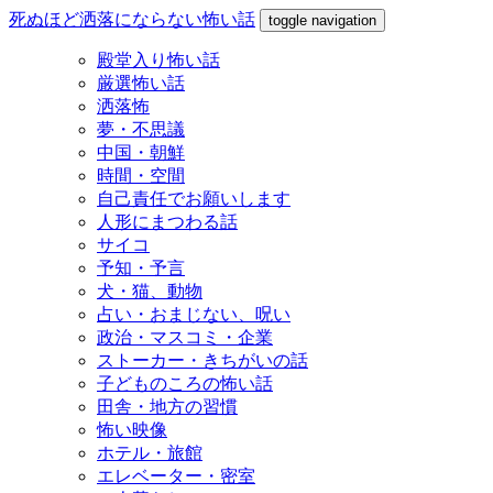
死ぬほど洒落にならない怖い話
toggle navigation
殿堂入り怖い話
厳選怖い話
洒落怖
夢・不思議
中国・朝鮮
時間・空間
自己責任でお願いします
人形にまつわる話
サイコ
予知・予言
犬・猫、動物
占い・おまじない、呪い
政治・マスコミ・企業
ストーカー・きちがいの話
子どものころの怖い話
田舎・地方の習慣
怖い映像
ホテル・旅館
エレベーター・密室