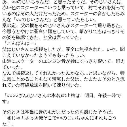
あ、○○のじいちゃんだ、と思ったそうだ。そのじいさんは
赤い色のスクーターにいつも乗っていて、村でそれを持って
いるのはその人だけだったため、スクーターの音がしたらみ
んな『○○のじいさんだ』と思っていたらしい。
案の定、父の横をそのじいさんがスクーターで通り過ぎた。
今思うとやけに蒼白い顔をしていて、暗がりでもはっきりそ
の姿を確認できた、と父は言っていた。
『こんばんはー』
父はじいさんに挨拶をしたが、完全に無視された。いや、聞
こえていなかったようでもあったらしい。
山道にスクーターのエンジン音が妙にくっきり響いて、消え
ていった。
なんで挨拶返してくれんかったんかなあ…と思いながら、特
に気にとめることもなく帰宅した父は、たまたまそのとき流
れていた有線放送を聞いて凍り付いた。
『○○○○さん(じいさんの本名)の出棺は、明日、午後一時で
す』
そのときは本当に身の毛がよだったのを感じたそうだ。
「嘘じゃ！さっき俺そこで○○のじいちゃんにすれちごう
た！」