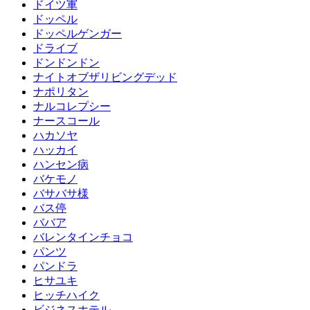
ドイツ軍
ドッペル
ドッペルゲンガー
ドライブ
ドンドンドン
ナイトオブザリビングデッド
ナポリタン
ナルコレプシー
ナースコール
ハカソヤ
ハッカイ
ハンセン病
バケモノ
バサバサ様
バス停
ババア
バレンタインチョコ
パンツ
パンドラ
ヒサユキ
ヒッチハイク
ビジネスホテル