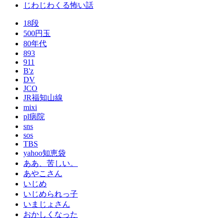
じわじわくる怖い話
18段
500円玉
80年代
893
911
B'z
DV
JCO
JR福知山線
mixi
pl病院
sns
sos
TBS
yahoo知恵袋
ああ、苦しい。
あやこさん
いじめ
いじめられっ子
いまじょさん
おかしくなった