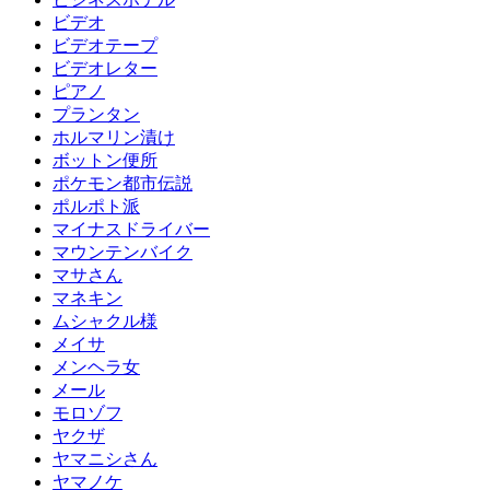
ビデオ
ビデオテープ
ビデオレター
ピアノ
プランタン
ホルマリン漬け
ボットン便所
ポケモン都市伝説
ポルポト派
マイナスドライバー
マウンテンバイク
マサさん
マネキン
ムシャクル様
メイサ
メンヘラ女
メール
モロゾフ
ヤクザ
ヤマニシさん
ヤマノケ