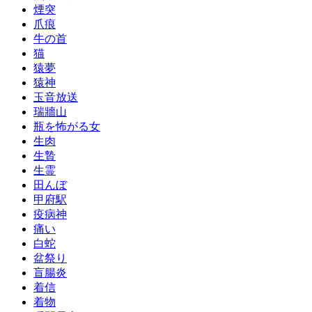
煙突
爪痕
牛の首
猫
猿夢
猿神
玉音放送
瑞牆山
瓶を怖がる女
生肉
生贄
生霊
田んぼ
甲府駅
疫病神
痛い
白蛇
盆祭り
盲腸炎
着信
着物