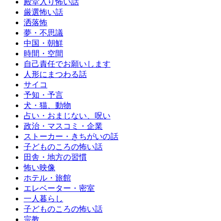
殿堂入り怖い話
厳選怖い話
洒落怖
夢・不思議
中国・朝鮮
時間・空間
自己責任でお願いします
人形にまつわる話
サイコ
予知・予言
犬・猫、動物
占い・おまじない、呪い
政治・マスコミ・企業
ストーカー・きちがいの話
子どものころの怖い話
田舎・地方の習慣
怖い映像
ホテル・旅館
エレベーター・密室
一人暮らし
子どものころの怖い話
宗教