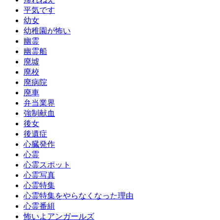
平気です
幼女
幼稚園が怖い
幽霊
幽霊船
廃墟
廃校
廃病院
廃車
弁当業界
強制献血
後女
後遺症
心臓発作
心霊
心霊スポット
心霊写真
心霊特集
心霊特集をやらなくなった理由
心霊番組
怖いよアンガールズ