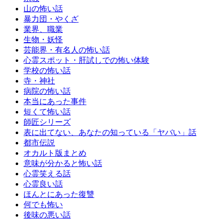
山の怖い話
暴力団・やくざ
業界、職業
生物・妖怪
芸能界・有名人の怖い話
心霊スポット・肝試しでの怖い体験
学校の怖い話
寺・神社
病院の怖い話
本当にあった事件
短くて怖い話
師匠シリーズ
表に出てない、あなたの知っている「ヤバい」話
都市伝説
オカルト版まとめ
意味が分かると怖い話
心霊笑える話
心霊良い話
ほんとにあった復讐
何でも怖い
後味の悪い話