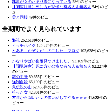
部屋が女のたまり場になっている
58件のビュー
【閲覧注意】死に方が悲惨な有名人＆無名人
54件のビ
ュー
霊と同棲
49件のビュー
全期間でよく見られています
邪視
262,618件のビュー
ヒッチハイク
125,274件のビュー
とある かぞくが のこした ブログ
102,628件のビュ
ー
かなりやばい集落見つけました。
93,169件のビュー
【閲覧注意】死に方が悲惨な有名人＆無名人
92,227件
のビュー
箱の中身
89,855件のビュー
強制自殺
65,199件のビュー
鬼伝説の山
62,455件のビュー
拾った女
42,301件のビュー
友達から聞いた女の怖い話してやるｗｗｗ
41,628件の
ビュー