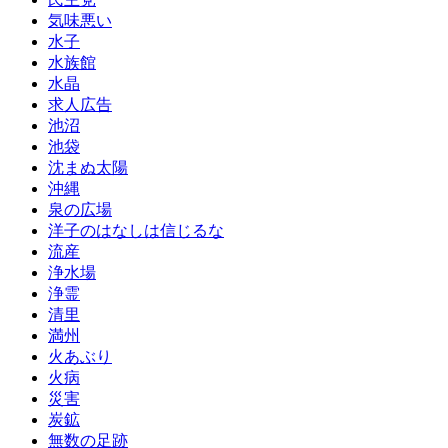
気味悪い
水子
水族館
水晶
求人広告
池沼
池袋
沈まぬ太陽
沖縄
泉の広場
洋子のはなしは信じるな
流産
浄水場
浄霊
清里
満州
火あぶり
火病
災害
炭鉱
無数の足跡