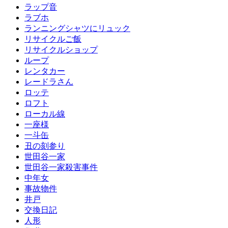
ラップ音
ラブホ
ランニングシャツにリュック
リサイクルご飯
リサイクルショップ
ループ
レンタカー
レードラさん
ロッテ
ロフト
ローカル線
一座様
一斗缶
丑の刻参り
世田谷一家
世田谷一家殺害事件
中年女
事故物件
井戸
交換日記
人形