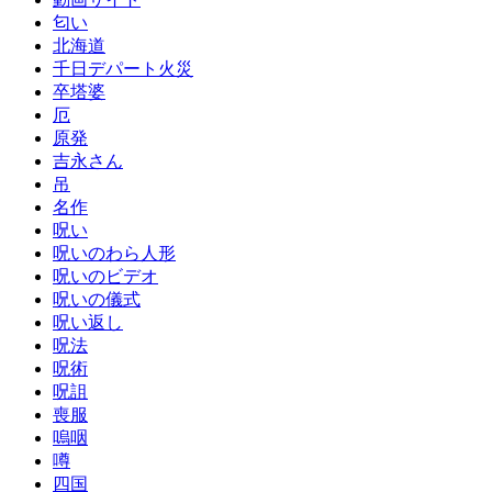
匂い
北海道
千日デパート火災
卒塔婆
厄
原発
吉永さん
吊
名作
呪い
呪いのわら人形
呪いのビデオ
呪いの儀式
呪い返し
呪法
呪術
呪詛
喪服
嗚咽
噂
四国