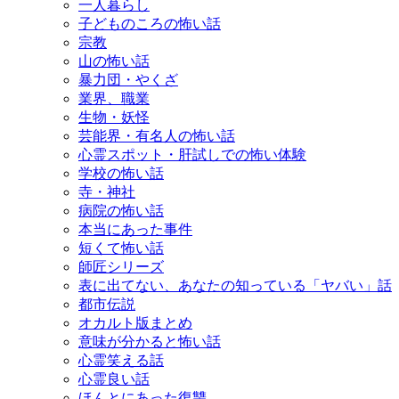
一人暮らし
子どものころの怖い話
宗教
山の怖い話
暴力団・やくざ
業界、職業
生物・妖怪
芸能界・有名人の怖い話
心霊スポット・肝試しでの怖い体験
学校の怖い話
寺・神社
病院の怖い話
本当にあった事件
短くて怖い話
師匠シリーズ
表に出てない、あなたの知っている「ヤバい」話
都市伝説
オカルト版まとめ
意味が分かると怖い話
心霊笑える話
心霊良い話
ほんとにあった復讐