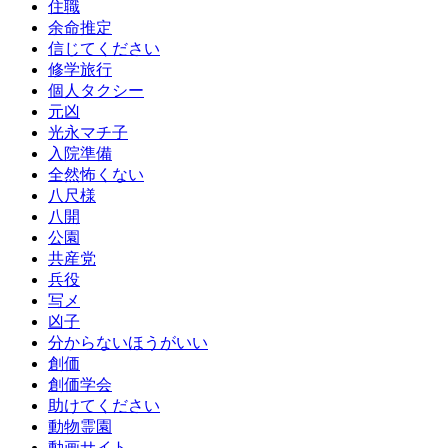
住職
余命推定
信じてください
修学旅行
個人タクシー
元凶
光永マチ子
入院準備
全然怖くない
八尺様
八開
公園
共産党
兵役
写メ
凶子
分からないほうがいい
創価
創価学会
助けてください
動物霊園
動画サイト