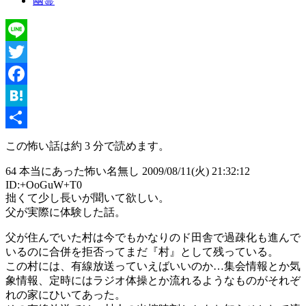
幽霊
Line
Twitter
Facebook
Hatena
共
この怖い話は約 3 分で読めます。
有
64 本当にあった怖い名無し 2009/08/11(火) 21:32:12
ID:+OoGuW+T0
拙くて少し長いが聞いて欲しい。
父が実際に体験した話。
父が住んでいた村は今でもかなりのド田舎で過疎化も進んで
いるのに合併を拒否ってまだ『村』として残っている。
この村には、有線放送っていえばいいのか…集会情報とか気
象情報、定時にはラジオ体操とか流れるようなものがそれぞ
れの家にひいてあった。