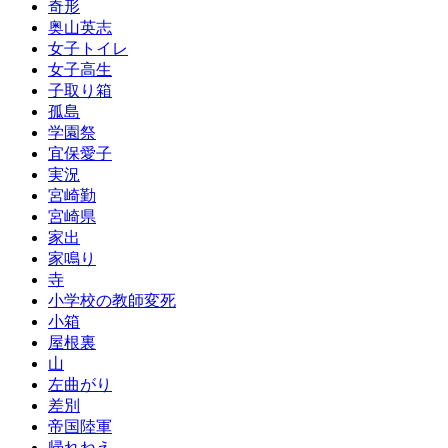
奇形
奥山英志
女子トイレ
女子高生
子取り箱
孤島
学園祭
宜保愛子
実況
宮崎勤
宮崎県
家出
家鳴り
寺
小学校の教師変死
小箱
屋根裏
山
左曲がり
差別
帝国陸軍
帰れねえ