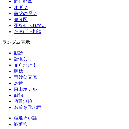
軽自動車
オギソ
義父の呪い
裏Ｓ区
死なせられない
たまげた相談
ランダム表示
勧誘
記憶なし
見られた！
腕枕
奇妙な交流
足音
東山ホテル
感触
救難無線
名前を呼ぶ声
厳選怖い話
洒落怖