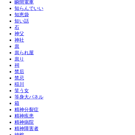
瞬間電車
知らんでいい
知恵袋
短い話
石
神父
神社
祟
祟られ屋
祟り
祠
禁后
禁忌
稲川
笑う女
等身大パネル
箱
精神分裂症
精神疾患
精神病院
精神障害者
納棺