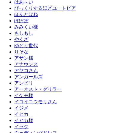
はあ～い
びっくりするほどユートピア
ほんとはね
ぽぽぽ
みみくい様
もしもし
やくざ
ゆとり世代
りそな
アサン様
アナウンス
アヤコさん
アンガールズ
アンビリ
アーネスト・グリラー
イケモ様
イコイコウモリさん
イジメ
イヒカ
イヒカ様
イラク
ウェディングドレス