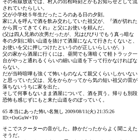
その有線放送では、村人の出棺時刻とかもお知らせとして流
されていたらしい。
父が小学校５年生だったころのある日の夕刻。
家に人を呼んで酒を飲み交わしていた祖父が、『酒が切れた
から買ってきてくれ』と父にお使いを頼んだ。
(父は四人兄弟の次男だったが、兄はびびりでもう真っ暗な
冬の夕刻に暗い山道を抜けて酒屋になんて行きたくないと、
お使いを父に押しつけたというのが正しいらしいが。)
父の家から酒屋に行くには、昼間でも薄暗くて軽トラック一
台がやっと通れるくらいの細い山道を下って行かなければな
らない。
だが当時喧嘩も強くて怖いものなんて親父くらいしかいない
と思っていた父は、兄をからかってから気の短い祖父の雷が
落ちないうちに家を出た。
そして何事もないまま酒屋について、酒を買う。帰りも別段
恐怖も感じずにもと来た山道をのぼっていく。
65 本当にあった怖い名無し 2009/08/11(火) 21:35:26
ID:+OoGuW+T0
そこでスクーターの音がした。静かだったからよく聞こえた
そうだ。