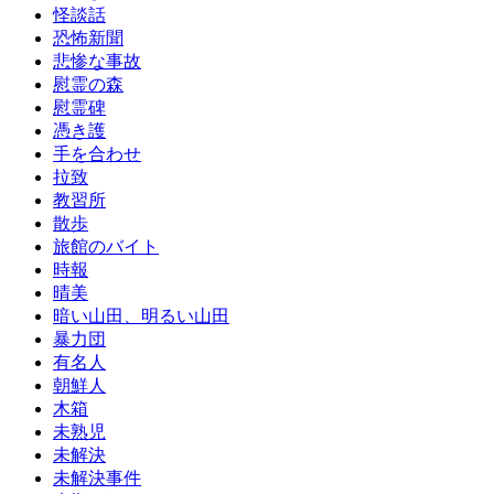
怪談話
恐怖新聞
悲惨な事故
慰霊の森
慰霊碑
憑き護
手を合わせ
拉致
教習所
散歩
旅館のバイト
時報
晴美
暗い山田、明るい山田
暴力団
有名人
朝鮮人
木箱
未熟児
未解決
未解決事件