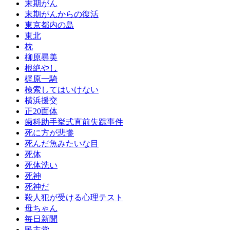
末期がん
末期がんからの復活
東京都内の島
東北
枕
柳原尋美
根絶やし
梶原一騎
検索してはいけない
横浜援交
正20面体
歯科助手挙式直前失踪事件
死に方が悲惨
死んだ魚みたいな目
死体
死体洗い
死神
死神だ
殺人犯が受ける心理テスト
母ちゃん
毎日新聞
民主党