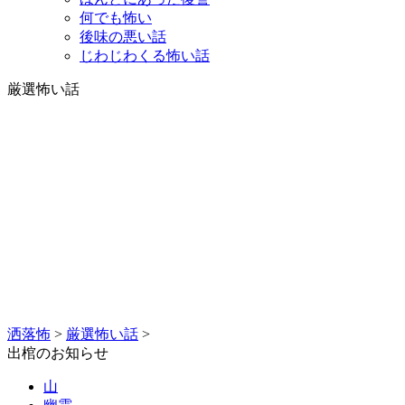
何でも怖い
後味の悪い話
じわじわくる怖い話
厳選怖い話
洒落怖
>
厳選怖い話
>
出棺のお知らせ
山