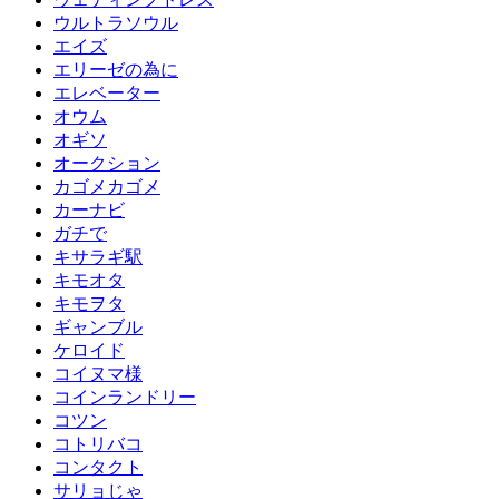
ウルトラソウル
エイズ
エリーゼの為に
エレベーター
オウム
オギソ
オークション
カゴメカゴメ
カーナビ
ガチで
キサラギ駅
キモオタ
キモヲタ
ギャンブル
ケロイド
コイヌマ様
コインランドリー
コツン
コトリバコ
コンタクト
サリョじゃ