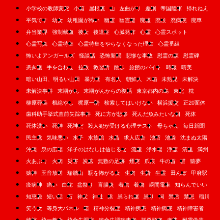
小学校の教師変死
小箱
屋根裏
山
左曲がり
差別
帝国陸軍
帰れねえ
平気です
幼女
幼稚園が怖い
幽霊
幽霊船
廃墟
廃校
廃病院
廃車
弁当業界
強制献血
後女
後遺症
心臓発作
心霊
心霊スポット
心霊写真
心霊特集
心霊特集をやらなくなった理由
心霊番組
怖いよアンガールズ
怪談話
恐怖新聞
悲惨な事故
慰霊の森
慰霊碑
憑き護
手を合わせ
拉致
教習所
散歩
旅館のバイト
時報
晴美
暗い山田、明るい山田
暴力団
有名人
朝鮮人
木箱
未熟児
未解決
未解決事件
末期がん
末期がんからの復活
東京都内の島
東北
枕
柳原尋美
根絶やし
梶原一騎
検索してはいけない
横浜援交
正20面体
歯科助手挙式直前失踪事件
死に方が悲惨
死んだ魚みたいな目
死体
死体洗い
死神
死神だ
殺人犯が受ける心理テスト
母ちゃん
毎日新聞
民主党
気味悪い
水子
水族館
水晶
求人広告
池沼
池袋
沈まぬ太陽
沖縄
泉の広場
洋子のはなしは信じるな
流産
浄水場
浄霊
清里
満州
火あぶり
火病
災害
炭鉱
無数の足跡
煙突
爪痕
牛の首
猫
猿夢
猿神
玉音放送
瑞牆山
瓶を怖がる女
生肉
生贄
生霊
田んぼ
甲府駅
疫病神
痛い
白蛇
盆祭り
盲腸炎
着信
着物
瞬間電車
知らんでいい
知恵袋
短い話
石
神父
神社
祟
祟られ屋
祟り
祠
禁后
禁忌
稲川
笑う女
等身大パネル
箱
精神分裂症
精神疾患
精神病院
精神障害者
納棺
統一教会
統合失調症
統合失調症患者
群発頭痛
老婆
耐震偽装