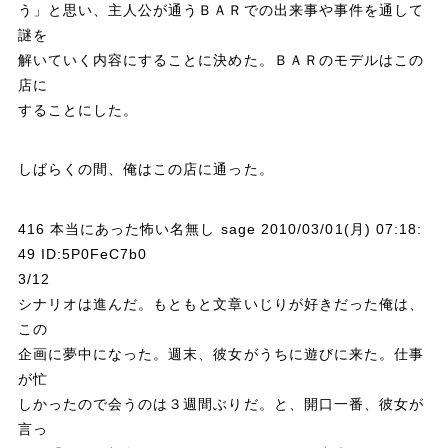
う」と思い、主人公が通うＢＡＲでの出来事や事件を通して
謎を
解いていく内容にすることに決めた。ＢＡＲのモデルはこの
店に
することにした。
しばらくの間、俺はこの店に通った。
416 本当にあった怖い名無し sage 2010/03/01(月) 07:18:
49 ID:5P0FeC7b0
3/12
シナリオは進んだ。もともと文章いじりが好きだった俺は、
この
企画に夢中になった。週末、彼女がうちに遊びに来た。仕事
が忙
しかったので会うのは３週間ぶりだ。と、開口一番、彼女が
言っ