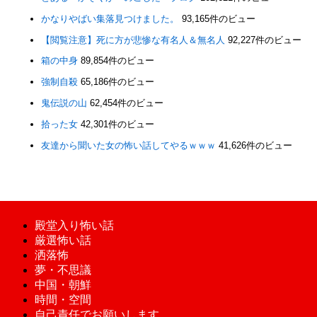
かなりやばい集落見つけました。
93,165件のビュー
【閲覧注意】死に方が悲惨な有名人＆無名人
92,227件のビュー
箱の中身
89,854件のビュー
強制自殺
65,186件のビュー
鬼伝説の山
62,454件のビュー
拾った女
42,301件のビュー
友達から聞いた女の怖い話してやるｗｗｗ
41,626件のビュー
殿堂入り怖い話
厳選怖い話
洒落怖
夢・不思議
中国・朝鮮
時間・空間
自己責任でお願いします