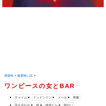
洒落怖
>
厳選怖い話
>
ワンピースの女とBAR
チャイム
ドンドンドン
メール
喪服
手を合わせ
鏡
雑居ビル
面白い