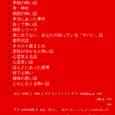
学校の怖い話
寺・神社
病院の怖い話
本当にあった事件
短くて怖い話
師匠シリーズ
表に出てない、あなたの知っている「ヤバい」話
都市伝説
オカルト版まとめ
意味が分かると怖い話
心霊笑える話
心霊良い話
ほんとにあった復讐
何でも怖い
後味の悪い話
じわじわくる怖い話
893
911
B'z
DV
JCO
mixi
18段
500円玉
80年代
JR福知山線
sns
pl病院
sos
TBS
yahoo知恵袋
ああ、苦しい。
あやこさん
いじめ
いじめられっ子