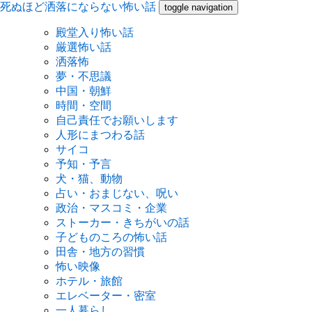
死ぬほど洒落にならない怖い話
toggle navigation
殿堂入り怖い話
厳選怖い話
洒落怖
夢・不思議
中国・朝鮮
時間・空間
自己責任でお願いします
人形にまつわる話
サイコ
予知・予言
犬・猫、動物
占い・おまじない、呪い
政治・マスコミ・企業
ストーカー・きちがいの話
子どものころの怖い話
田舎・地方の習慣
怖い映像
ホテル・旅館
エレベーター・密室
一人暮らし