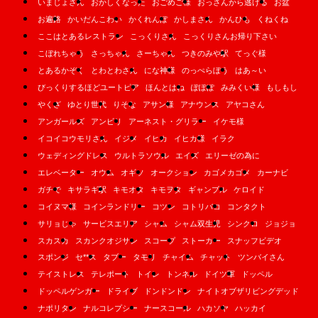
いまじょさん
おかしくなった
おごめご様
おっさんから逃げる
お盆
お遍路
かいだんこわい
かくれんぼ
かしまさん
かんひも
くねくね
ここはとあるレストラン
こっくりさん
こっくりさんお帰り下さい
こぼれちゃう
さっちゃん
さーちゃん
つきのみや駅
てっぐ様
とあるかぞく
とわとわさん
にな神様
のっぺらぼう
はあ～い
びっくりするほどユートピア
ほんとはね
ぽぽぽ
みみくい様
もしもし
やくざ
ゆとり世代
りそな
アサン様
アナウンス
アヤコさん
アンガールズ
アンビリ
アーネスト・グリラー
イケモ様
イコイコウモリさん
イジメ
イヒカ
イヒカ様
イラク
ウェディングドレス
ウルトラソウル
エイズ
エリーゼの為に
エレベーター
オウム
オギソ
オークション
カゴメカゴメ
カーナビ
ガチで
キサラギ駅
キモオタ
キモヲタ
ギャンブル
ケロイド
コイヌマ様
コインランドリー
コツン
コトリバコ
コンタクト
サリョじゃ
サービスエリア
シャム
シャム双生児
シンクロ
ジョジョ
スカスカ
スカンクオジサン
スコープ
ストーカー
スナッフビデオ
スポンジ
セ**ス
タブー
タモリ
チャイム
チャット
ツンバイさん
テイストレス
テレポート
トイレ
トンネル
ドイツ軍
ドッペル
ドッペルゲンガー
ドライブ
ドンドンドン
ナイトオブザリビングデッド
ナポリタン
ナルコレプシー
ナースコール
ハカソヤ
ハッカイ