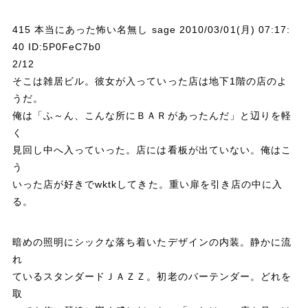
415 本当にあった怖い名無し sage 2010/03/01(月) 07:17:
40 ID:5P0FeC7b0
2/12
そこは雑居ビル。彼女が入っていった店は地下1階の店のよ
うだ。
俺は「ふ～ん、こんな所にＢＡＲがあったんだ」と辺りを軽
く
見回し中へ入っていった。店には看板が出ていない。俺はこ
う
いった店が好きでwktkしてきた。重い扉を引き店の中に入
る。
暗めの照明にシックな落ち着いたデザインの内装。静かに流
れ
ているスタンダードＪＡＺＺ。初老のバーテンダー。どれを
取