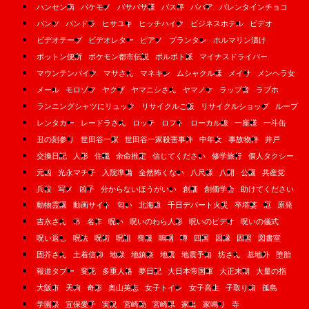
ハンセン病
バケモノ
バサバサ様
バス停
ババア
バレンタインチョコ
パンツ
パンドラ
ヒサユキ
ヒッチハイク
ビジネスホテル
ビデオ
ビデオテープ
ビデオレター
ピアノ
プランタン
ホルマリン漬け
ボットン便所
ポケモン都市伝説
ポルポト派
マイナスドライバー
マウンテンバイク
マサさん
マネキン
ムシャクル様
メイサ
メンヘラ女
メール
モロゾフ
ヤクザ
ヤマニシさん
ヤマノケ
ラップ音
ラブホ
ランニングシャツにリュック
リサイクルご飯
リサイクルショップ
ループ
レンタカー
レードラさん
ロッテ
ロフト
ローカル線
一座様
一斗缶
丑の刻参り
世田谷一家
世田谷一家殺害事件
中年女
事故物件
井戸
交換日記
人形
住職
余命推定
信じてください
修学旅行
個人タクシー
元凶
光永マチ子
入院準備
全然怖くない
八尺様
八開
公園
共産党
兵役
写メ
凶子
分からないほうがいい
創価
創価学会
助けてください
動物霊園
動画サイト
匂い
北海道
千日デパート火災
卒塔婆
厄
原発
吉永さん
吊
名作
呪い
呪いのわら人形
呪いのビデオ
呪いの儀式
呪い返し
呪法
呪術
呪詛
喪服
嗚咽
噂
四国
因縁
因習
図書室
固芥さん
土着信仰
地獄
地鎮祭
地震
地震予知
坊さん
基地外
堕胎
報道タブー
変死
多重人格
夢日記
大日本帝国軍
大正末期
大量の指
大阪市
天狗
奇形
奥山英志
女子トイレ
女子高生
子取り箱
孤島
学園祭
宜保愛子
実況
宮崎勤
宮崎県
家出
家鳴り
寺