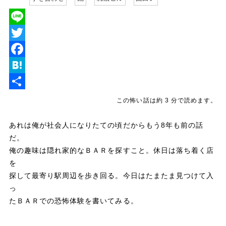
L
i
T
n
w
F
e
i
a
H
t
c
a
共
この怖い話は約 3 分で読めます。
t
e
t
有
あれは俺が社会人になりたての頃だからもう8年も前の話
e
b
e
だ。
r
o
n
俺の趣味は隠れ家的なＢＡＲを探すこと。休日は落ち着く店
o
a
を
探して最寄り駅周辺を歩き回る。今日はたまたま見つけて入
k
っ
たＢＡＲでの恐怖体験を書いてみる。