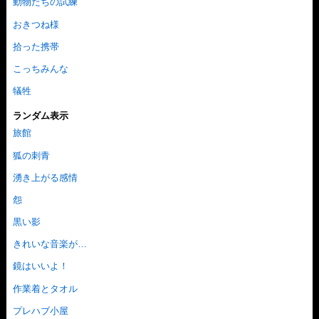
動物たちの試練
おきつね様
拾った携帯
こっちみんな
犠牲
ランダム表示
旅館
狐の刺青
湧き上がる感情
怨
黒い影
きれいな音楽が…
鏡はいいよ！
作業着とタオル
プレハブ小屋