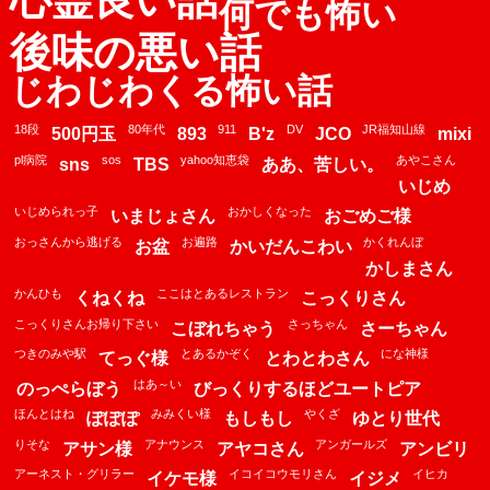
何でも怖い
後味の悪い話
じわじわくる怖い話
18段
80年代
911
DV
JR福知山線
500円玉
893
B'z
JCO
mixi
pl病院
sos
yahoo知恵袋
あやこさん
sns
TBS
ああ、苦しい。
いじめ
いじめられっ子
おかしくなった
いまじょさん
おごめご様
おっさんから逃げる
お遍路
かくれんぼ
お盆
かいだんこわい
かしまさん
かんひも
ここはとあるレストラン
くねくね
こっくりさん
こっくりさんお帰り下さい
さっちゃん
こぼれちゃう
さーちゃん
つきのみや駅
とあるかぞく
にな神様
てっぐ様
とわとわさん
はあ～い
のっぺらぼう
びっくりするほどユートピア
ほんとはね
みみくい様
やくざ
ぽぽぽ
もしもし
ゆとり世代
りそな
アナウンス
アンガールズ
アサン様
アヤコさん
アンビリ
アーネスト・グリラー
イコイコウモリさん
イヒカ
イケモ様
イジメ