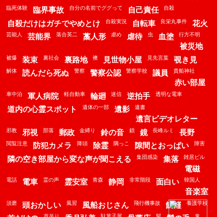
臨死体験
自分の名前でググって
自殺
臨界事故
自己責任
自殺実況
良栄丸事件
自殺だけはガチでやめとけ
自転車
花火
芸能人
落合英二
虐め
虫
行方不明
芸能界
藁人形
虐待
血塗
被災地
被爆
裏社会
襖
見先言葉
装束
裏路地
見世物小屋
覗き見
解体
警察
警察学校
貴船神社
読んだら死ぬ
警察公認
議員
赤い部屋
車中泊
軽自動車
迷信
透明な電車
軍人病院
輪廻
逆拍手
遺体の一部
遺書
道内の心霊スポット
遺影
遺言ビデオレター
邪教
部落
金縛り
鎖
長峰ルミ
邪視
郵政
鈴の音
鏡
長野
閲覧注意
降頭
隅っこ
障害
防犯カメラ
除霊
隙間とおっぱい
集団感染
雑居ビル
隣の空き部屋から変な声が聞こえる
集落
電磁
電話
霊の声
青森
非常階段
韓国人
電車
霊安室
静岡
面白い
音楽室
須磨
風習
飛行機事故
養護学校
頭おかしい
風船おじさん
飢饉
首吊り
駄菓子屋
髪
鬼