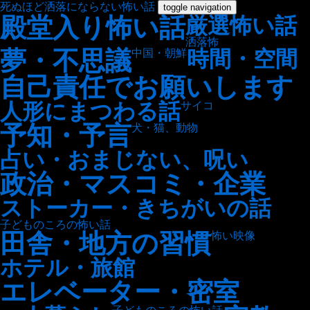
死ぬほど洒落にならない怖い話
toggle navigation
殿堂入り怖い話
厳選怖い話
洒落怖
夢・不思議
時間・空間
中国・朝鮮
自己責任でお願いします
人形にまつわる話
サイコ
予知・予言
犬・猫、動物
占い・おまじない、呪い
政治・マスコミ・企業
ストーカー・きちがいの話
子どものころの怖い話
田舎・地方の習慣
怖い映像
ホテル・旅館
エレベーター・密室