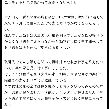
見た事もあり気味悪がって近寄らないらしい
主人曰く一番奥の家の所有者は50代の女性、数年前に越して
来て１ヶ月ほど住んだだけで家に寄りつかなくなったらし
い。
住んていた当初は大量の犬や猫を飼っていたが女性が寄りつ
かなくなり餌も与えられなかった動物達は檻５中で餓死して
おり遺骨は今も死んだ場所にあるらしい
取引先でそんな話しを聞いて興味津々な私は仕事を終えたつ
いでに奥の家を見に行く事にしました。
そして１分程丘を登り女性の家に到着。大きな庭がの奥に２
階建ての家がありゴミが散乱している
まず女性の家の全体画像を撮ろうと写メを取ってみたのです
が…異変が起きました…何故かシャッターが押せません…写
メを諦め半開きになった鉄格子から玄関に続く中庭に入って
みた