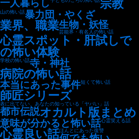
宗教
一人暮らし
子どものころの怖い話
暴力団・やくざ
山の怖い話
業界、職業
生物・妖怪
芸能界・有名人の怖い話
心霊スポット・肝試しで
の怖い体験
寺・神社
学校の怖い話
病院の怖い話
本当にあった事件
短くて怖い話
師匠シリーズ
表に出てない、あなたの知っている「ヤバい」話
オカルト版まとめ
都市伝説
意味が分かると怖い話
心霊笑える話
心霊良い話
ほんとにあった復讐
何でも怖い