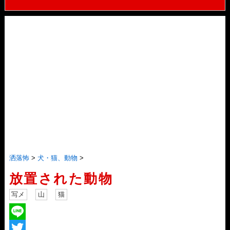
洒落怖
>
犬・猫、動物
>
放置された動物
写メ
山
猫
L