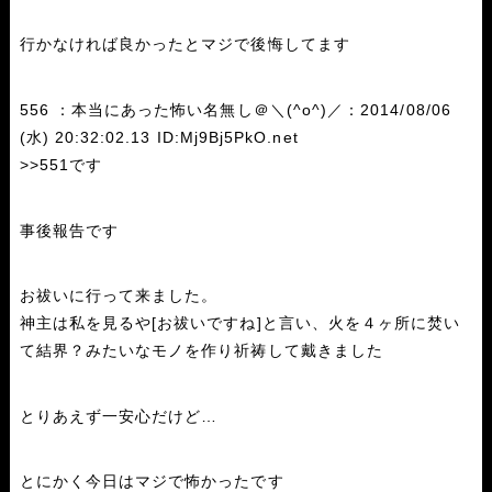
行かなければ良かったとマジで後悔してます
556 ：本当にあった怖い名無し＠＼(^o^)／：2014/08/06
(水) 20:32:02.13 ID:Mj9Bj5PkO.net
>>551です
事後報告です
お祓いに行って来ました。
神主は私を見るや[お祓いですね]と言い、火を４ヶ所に焚い
て結界？みたいなモノを作り祈祷して戴きました
とりあえず一安心だけど…
とにかく今日はマジで怖かったです