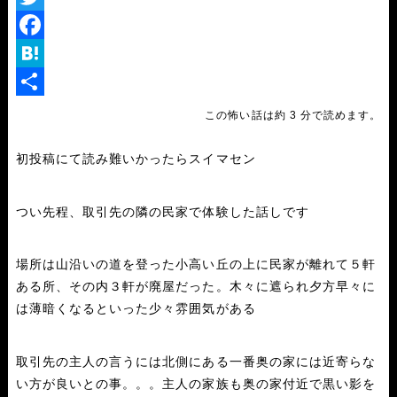
i
T
n
w
F
e
i
a
H
t
c
a
共
この怖い話は約 3 分で読めます。
t
e
t
有
初投稿にて読み難いかったらスイマセン
e
b
e
r
o
n
つい先程、取引先の隣の民家で体験した話しです
o
a
k
場所は山沿いの道を登った小高い丘の上に民家が離れて５軒
ある所、その内３軒が廃屋だった。木々に遮られ夕方早々に
は薄暗くなるといった少々雰囲気がある
取引先の主人の言うには北側にある一番奥の家には近寄らな
い方が良いとの事。。。主人の家族も奥の家付近で黒い影を