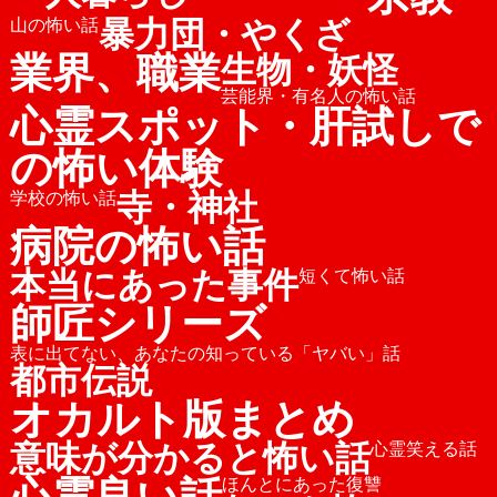
暴力団・やくざ
山の怖い話
業界、職業
生物・妖怪
芸能界・有名人の怖い話
心霊スポット・肝試しで
の怖い体験
寺・神社
学校の怖い話
病院の怖い話
本当にあった事件
短くて怖い話
師匠シリーズ
表に出てない、あなたの知っている「ヤバい」話
都市伝説
オカルト版まとめ
意味が分かると怖い話
心霊笑える話
心霊良い話
ほんとにあった復讐