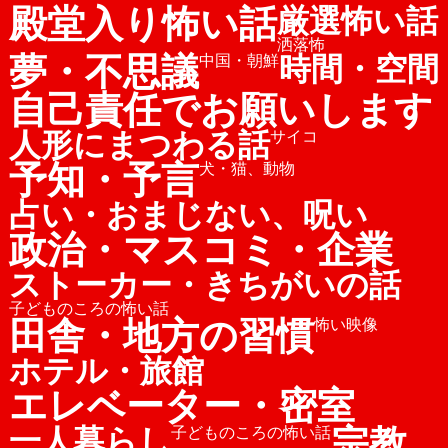
殿堂入り怖い話
厳選怖い話
洒落怖
夢・不思議
時間・空間
中国・朝鮮
自己責任でお願いします
人形にまつわる話
サイコ
予知・予言
犬・猫、動物
占い・おまじない、呪い
政治・マスコミ・企業
ストーカー・きちがいの話
子どものころの怖い話
田舎・地方の習慣
怖い映像
ホテル・旅館
エレベーター・密室
宗教
一人暮らし
子どものころの怖い話