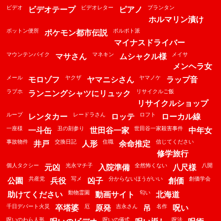
ビデオ
ビデオレター
プランタン
ビデオテープ
ピアノ
ホルマリン漬け
ボットン便所
ポルポト派
ポケモン都市伝説
マイナスドライバー
マウンテンバイク
マネキン
メイサ
マサさん
ムシャクル様
メンヘラ女
メール
ヤクザ
ヤマノケ
モロゾフ
ヤマニシさん
ラップ音
ラブホ
リサイクルご飯
ランニングシャツにリュック
リサイクルショップ
ループ
レードラさん
ロフト
レンタカー
ロッテ
ローカル線
一座様
丑の刻参り
世田谷一家殺害事件
一斗缶
世田谷一家
中年女
事故物件
交換日記
住職
信じてください
井戸
人形
余命推定
修学旅行
個人タクシー
光永マチ子
全然怖くない
八開
元凶
入院準備
八尺様
共産党
写メ
分からないほうがいい
創価学会
公園
兵役
凶子
創価
動物霊園
匂い
助けてください
動画サイト
北海道
千日デパート火災
厄
吉永さん
名作
卒塔婆
原発
吊
呪い
呪いのわら人形
呪いの儀式
呪法