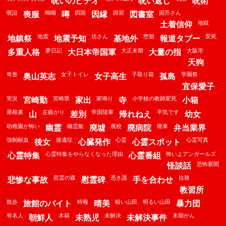
呪いのビデオ
呪い返し
呪術
呪詛
嗚咽
四国
因習
固芥さん
喪服
噂
因縁
図書室
地獄
土着信仰
地震
坊さん
堕胎
変死
地鎮祭
地震予知
基地外
報道タブー
夢日記
大正末期
大阪市
多重人格
大日本帝国軍
大量の指
天狗
奇形
女子トイレ
子取り箱
学園祭
奥山英志
女子高生
孤島
宜保愛子
実況
宮崎県
家鳴り
小学校の教師変死
宮崎勤
家出
寺
小箱
屋根裏
左曲がり
帝国陸軍
平気です
山
差別
帰れねえ
幼女
幼稚園が怖い
幽霊船
廃校
廃車
幽霊
廃墟
廃病院
弁当業界
強制献血
後遺症
心霊
心霊写真
後女
心臓発作
心霊スポット
心霊特集をやらなくなった理由
怖いよアンガールズ
心霊特集
心霊番組
恐怖新聞
怪談話
慰霊の森
憑き護
拉致
悲惨な事故
慰霊碑
手を合わせ
教習所
散歩
時報
暗い山田、明るい山田
旅館のバイト
晴美
暴力団
有名人
木箱
未解決
末期がん
朝鮮人
未熟児
未解決事件