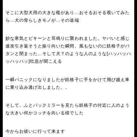
そこに大型犬用の大きな檻があり…おそるおそる覗いてみた
ら…犬の骨らしきモノが…その途端
妙な寒気とピキーンと耳鳴りに襲われました。ヤバいと感じ
速攻引き返そうと振り向いた瞬間、風もないのに鉄格子がバ
タンと閉まった…そして犬？のような人のような[ハッハッハ
ッハッハッ]吐息が聞こえる
一瞬パニックになりましたが鉄格子に手をかけて飛び越え車
に乗り込み逃げ出しました。。
そして、ふとバックミラーを見たら鉄格子の付近に人のよう
な大きい何かコッチを向いる様でした
今からお祓いに行って来ます