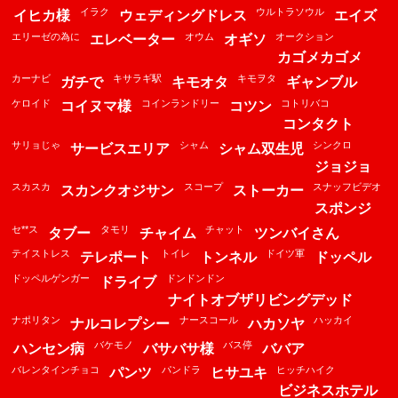
イラク
ウルトラソウル
イヒカ様
ウェディングドレス
エイズ
エリーゼの為に
オウム
オークション
エレベーター
オギソ
カゴメカゴメ
カーナビ
キサラギ駅
キモヲタ
ガチで
キモオタ
ギャンブル
ケロイド
コインランドリー
コトリバコ
コイヌマ様
コツン
コンタクト
サリョじゃ
シャム
シンクロ
サービスエリア
シャム双生児
ジョジョ
スカスカ
スコープ
スナッフビデオ
スカンクオジサン
ストーカー
スポンジ
セ**ス
タモリ
チャット
タブー
チャイム
ツンバイさん
テイストレス
トイレ
ドイツ軍
テレポート
トンネル
ドッペル
ドッペルゲンガー
ドンドンドン
ドライブ
ナイトオブザリビングデッド
ナポリタン
ナースコール
ハッカイ
ナルコレプシー
ハカソヤ
バケモノ
バス停
ハンセン病
バサバサ様
ババア
バレンタインチョコ
パンドラ
ヒッチハイク
パンツ
ヒサユキ
ビジネスホテル