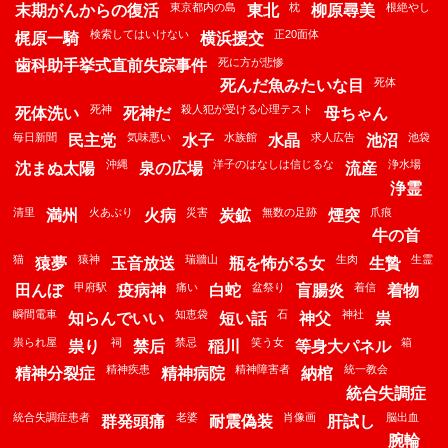
東京都内の島
枕
根絶やし
末期がんからの復活
東北
柳原尋美
検索してはいけない
正20面体
梶原一騎
横浜援交
死に方が悲惨
歯科助手挙式直前失踪事件
死体
死んだ魚みたいな目
死神
殺人犯が受ける心理テスト
死体洗い
死神だ
母ちゃん
毎日新聞
気味悪い
水族館
求人広告
池袋
民主党
水子
水晶
池沼
沖縄
洋子のはなしは信じるな
浄水場
沈まぬ太陽
泉の広場
流産
浄霊
清里
火あぶり
災害
無数の足跡
爪痕
満州
火病
炭鉱
煙突
牛の首
猫
猿神
瑞牆山
生肉
生霊
猿夢
玉音放送
瓶を怖がる女
生贄
甲府駅
痛い
盆祭り
着信
田んぼ
疫病神
白蛇
盲腸炎
着物
瞬間電車
知恵袋
石
神社
知らんでいい
短い話
神父
祟
祟られ屋
祠
禁忌
笑う女
箱
祟り
禁后
稲川
等身大パネル
精神疾患
精神障害者
統一教会
精神分裂症
精神病院
納棺
統合失調症
統合失調症患者
老婆
肖像画
脳出血
群発頭痛
耐震偽装
肝試し
腕輪