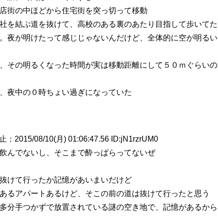
店街の中ほどから住宅街を突っ切って移動
社を結ぶ道を抜けて、高校のある裏のあたり目指して歩いてた
。夜が明けたって感じじゃないんだけど、全体的に空が明るい
、その明るくなった時間が実は移動距離にして５０ｍぐらいの
、夜中の０時ちょい過ぎになっていた
8/10(月) 01:06:47.56 ID:jN1rzrUM0
飲んでないし、そこまで酔っぱらってないぜ
抜けて行ったか記憶があいまいだけど
あるアパートあるけど、そこの前の道は抜けて行ったと思う
多分手つかずで放置されている謎の空き地で、記憶があるから