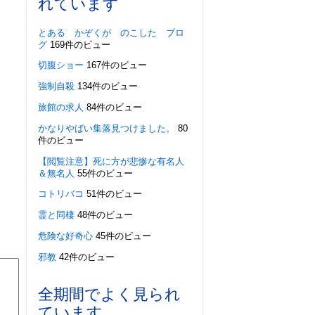
れています
とある かぞくが のこした ブロ
グ
169件のビュー
切腹ショー
167件のビュー
強制自殺
134件のビュー
旅館の求人
84件のビュー
かなりやばい集落見つけました。
80
件のビュー
【閲覧注意】死に方が悲惨な有名人
＆無名人
55件のビュー
コトリバコ
51件のビュー
霊と同棲
48件のビュー
危険な好奇心
45件のビュー
邪教
42件のビュー
全期間でよく見られ
ています