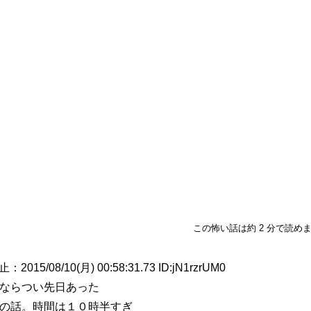
この怖い話は約 2 分で読め
8/10(月) 00:58:31.73 ID:jN1rzrUM0
ならつい先日あった
の話。時間は１０時半すぎ