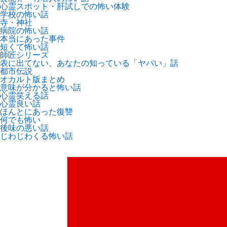
心霊スポット・肝試しでの怖い体験
学校の怖い話
寺・神社
病院の怖い話
本当にあった事件
短くて怖い話
師匠シリーズ
表に出てない、あなたの知っている「ヤバい」話
都市伝説
オカルト版まとめ
意味が分かると怖い話
心霊笑える話
心霊良い話
ほんとにあった復讐
何でも怖い
後味の悪い話
じわじわくる怖い話