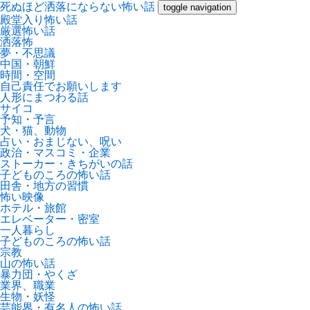
死ぬほど洒落にならない怖い話
toggle navigation
殿堂入り怖い話
厳選怖い話
洒落怖
夢・不思議
中国・朝鮮
時間・空間
自己責任でお願いします
人形にまつわる話
サイコ
予知・予言
犬・猫、動物
占い・おまじない、呪い
政治・マスコミ・企業
ストーカー・きちがいの話
子どものころの怖い話
田舎・地方の習慣
怖い映像
ホテル・旅館
エレベーター・密室
一人暮らし
子どものころの怖い話
宗教
山の怖い話
暴力団・やくざ
業界、職業
生物・妖怪
芸能界・有名人の怖い話