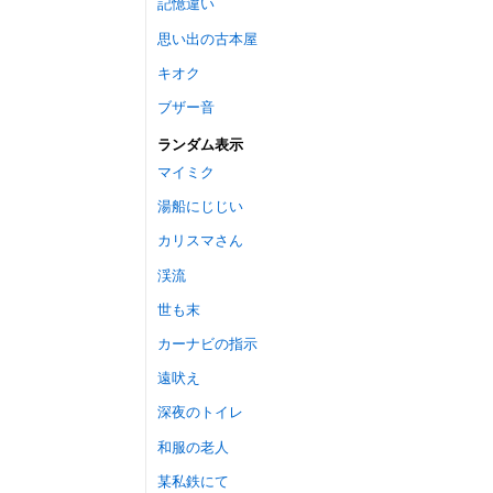
記憶違い
思い出の古本屋
キオク
ブザー音
ランダム表示
マイミク
湯船にじじい
カリスマさん
渓流
世も末
カーナビの指示
遠吠え
深夜のトイレ
和服の老人
某私鉄にて