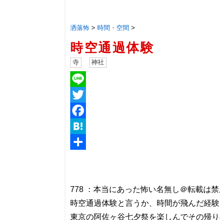
洒落怖
>
時間・空間
>
時空通過体験
寺
神社
Line
Twitter
Facebook
Hatena
共
有
778 ：本当にあった怖い名無し＠転載は禁止：2015/0
時空通過体験と言うか、時間が飛んだ経験
東京の阿佐ヶ谷七夕祭を楽しんでその帰り