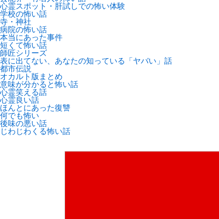
心霊スポット・肝試しでの怖い体験
学校の怖い話
寺・神社
病院の怖い話
本当にあった事件
短くて怖い話
師匠シリーズ
表に出てない、あなたの知っている「ヤバい」話
都市伝説
オカルト版まとめ
意味が分かると怖い話
心霊笑える話
心霊良い話
ほんとにあった復讐
何でも怖い
後味の悪い話
じわじわくる怖い話