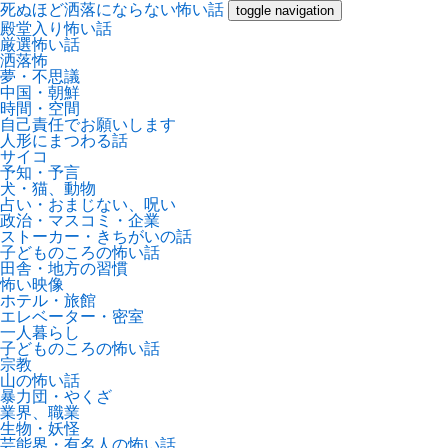
死ぬほど洒落にならない怖い話
toggle navigation
殿堂入り怖い話
厳選怖い話
洒落怖
夢・不思議
中国・朝鮮
時間・空間
自己責任でお願いします
人形にまつわる話
サイコ
予知・予言
犬・猫、動物
占い・おまじない、呪い
政治・マスコミ・企業
ストーカー・きちがいの話
子どものころの怖い話
田舎・地方の習慣
怖い映像
ホテル・旅館
エレベーター・密室
一人暮らし
子どものころの怖い話
宗教
山の怖い話
暴力団・やくざ
業界、職業
生物・妖怪
芸能界・有名人の怖い話