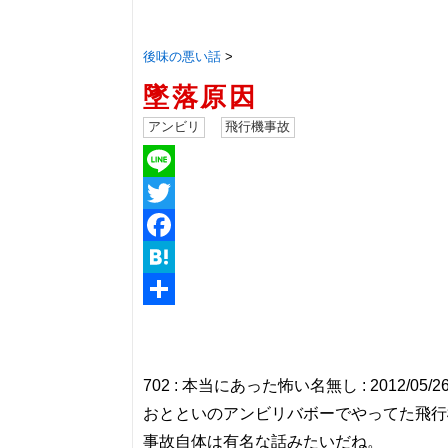
後味の悪い話
>
墜落原因
アンビリ
飛行機事故
Line
Twitter
Facebook
Hatena
共
有
702 : 本当にあった怖い名無し : 2012/05/26(土)
おとといのアンビリバボーでやってた飛行
事故自体は有名な話みたいだね。