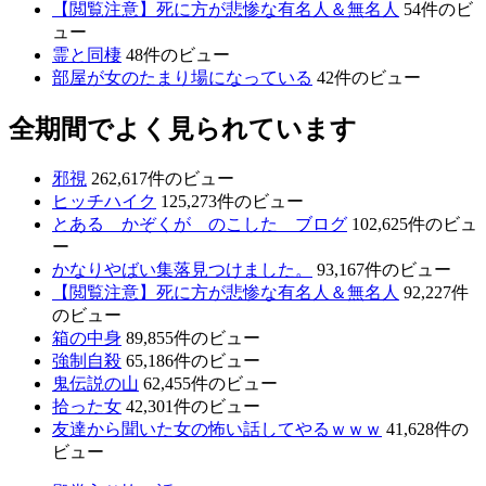
【閲覧注意】死に方が悲惨な有名人＆無名人
54件のビ
ュー
霊と同棲
48件のビュー
部屋が女のたまり場になっている
42件のビュー
全期間でよく見られています
邪視
262,617件のビュー
ヒッチハイク
125,273件のビュー
とある かぞくが のこした ブログ
102,625件のビュ
ー
かなりやばい集落見つけました。
93,167件のビュー
【閲覧注意】死に方が悲惨な有名人＆無名人
92,227件
のビュー
箱の中身
89,855件のビュー
強制自殺
65,186件のビュー
鬼伝説の山
62,455件のビュー
拾った女
42,301件のビュー
友達から聞いた女の怖い話してやるｗｗｗ
41,628件の
ビュー