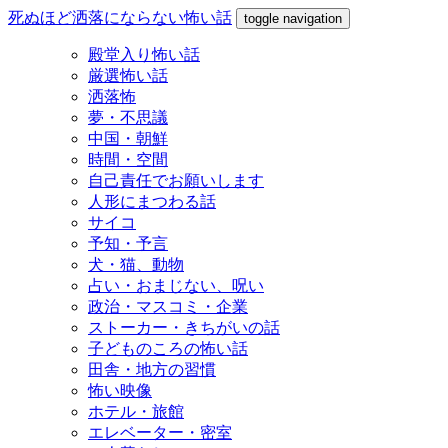
死ぬほど洒落にならない怖い話
toggle navigation
殿堂入り怖い話
厳選怖い話
洒落怖
夢・不思議
中国・朝鮮
時間・空間
自己責任でお願いします
人形にまつわる話
サイコ
予知・予言
犬・猫、動物
占い・おまじない、呪い
政治・マスコミ・企業
ストーカー・きちがいの話
子どものころの怖い話
田舎・地方の習慣
怖い映像
ホテル・旅館
エレベーター・密室