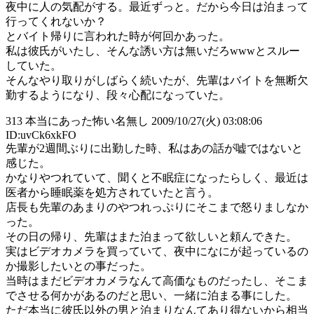
夜中に人の気配がする。最近ずっと。だから今日は泊まって
行ってくれないか？
とバイト帰りに言われた時が何回かあった。
私は彼氏がいたし、そんな誘い方は無いだろwwwとスルー
していた。
そんなやり取りがしばらく続いたが、先輩はバイトを無断欠
勤するようになり、段々心配になっていた。
313 本当にあった怖い名無し 2009/10/27(火) 03:08:06
ID:uvCk6xkFO
先輩が2週間ぶりに出勤した時、私はあの話が嘘ではないと
感じた。
かなりやつれていて、聞くと不眠症になったらしく、最近は
医者から睡眠薬を処方されていたと言う。
店長も先輩のあまりのやつれっぷりにそこまで怒りましなか
った。
その日の帰り、先輩はまた泊まって欲しいと頼んできた。
実はビデオカメラを買っていて、夜中になにが起っているの
か撮影したいとの事だった。
当時はまだビデオカメラなんて高価なものだったし、そこま
でさせる何かがあるのだと思い、一緒に泊まる事にした。
ただ本当に彼氏以外の男と泊まりなんてあり得ないから相当