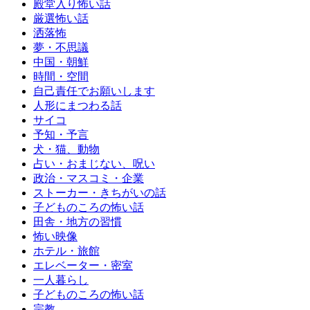
殿堂入り怖い話
厳選怖い話
洒落怖
夢・不思議
中国・朝鮮
時間・空間
自己責任でお願いします
人形にまつわる話
サイコ
予知・予言
犬・猫、動物
占い・おまじない、呪い
政治・マスコミ・企業
ストーカー・きちがいの話
子どものころの怖い話
田舎・地方の習慣
怖い映像
ホテル・旅館
エレベーター・密室
一人暮らし
子どものころの怖い話
宗教