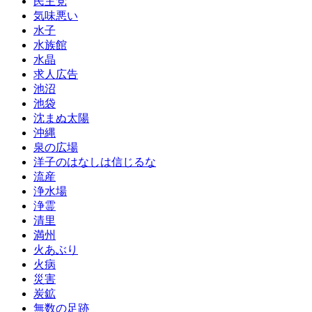
民主党
気味悪い
水子
水族館
水晶
求人広告
池沼
池袋
沈まぬ太陽
沖縄
泉の広場
洋子のはなしは信じるな
流産
浄水場
浄霊
清里
満州
火あぶり
火病
災害
炭鉱
無数の足跡