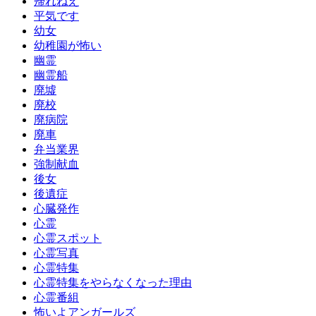
帰れねえ
平気です
幼女
幼稚園が怖い
幽霊
幽霊船
廃墟
廃校
廃病院
廃車
弁当業界
強制献血
後女
後遺症
心臓発作
心霊
心霊スポット
心霊写真
心霊特集
心霊特集をやらなくなった理由
心霊番組
怖いよアンガールズ