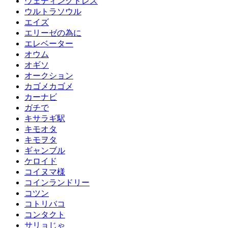
ウェディングドレス
ウルトラソウル
エイズ
エリーゼの為に
エレベーター
オウム
オギソ
オークション
カゴメカゴメ
カーナビ
ガチで
キサラギ駅
キモオタ
キモヲタ
ギャンブル
ケロイド
コイヌマ様
コインランドリー
コツン
コトリバコ
コンタクト
サリョじゃ