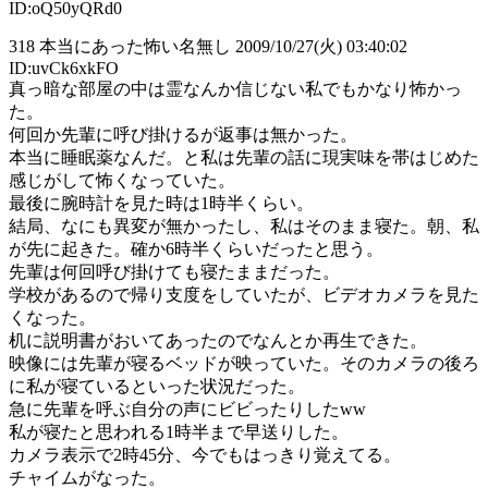
ID:oQ50yQRd0
318 本当にあった怖い名無し 2009/10/27(火) 03:40:02
ID:uvCk6xkFO
真っ暗な部屋の中は霊なんか信じない私でもかなり怖かっ
た。
何回か先輩に呼び掛けるが返事は無かった。
本当に睡眠薬なんだ。と私は先輩の話に現実味を帯はじめた
感じがして怖くなっていた。
最後に腕時計を見た時は1時半くらい。
結局、なにも異変が無かったし、私はそのまま寝た。朝、私
が先に起きた。確か6時半くらいだったと思う。
先輩は何回呼び掛けても寝たままだった。
学校があるので帰り支度をしていたが、ビデオカメラを見た
くなった。
机に説明書がおいてあったのでなんとか再生できた。
映像には先輩が寝るベッドが映っていた。そのカメラの後ろ
に私が寝ているといった状況だった。
急に先輩を呼ぶ自分の声にビビったりしたww
私が寝たと思われる1時半まで早送りした。
カメラ表示で2時45分、今でもはっきり覚えてる。
チャイムがなった。