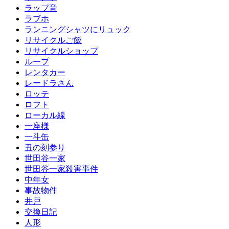
ラップ音
ラブホ
ランニングシャツにリュック
リサイクルご飯
リサイクルショップ
ループ
レンタカー
レードラさん
ロッテ
ロフト
ローカル線
一座様
一斗缶
丑の刻参り
世田谷一家
世田谷一家殺害事件
中年女
事故物件
井戸
交換日記
人形