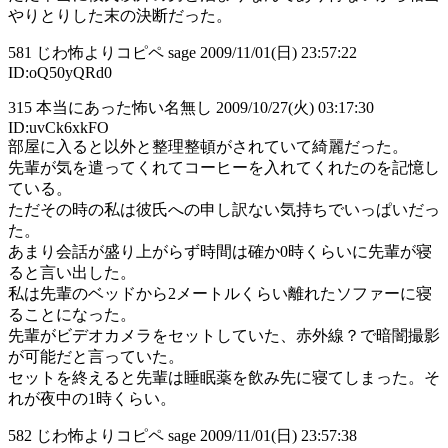
やりとりした末の決断だった。
581 じわ怖よりコピペ sage 2009/11/01(日) 23:57:22
ID:oQ50yQRd0
315 本当にあった怖い名無し 2009/10/27(火) 03:17:30
ID:uvCk6xkFO
部屋に入ると以外と整理整頓がされていて綺麗だった。
先輩が気を遣ってくれてコーヒーを入れてくれたのを記憶し
ている。
ただその時の私は彼氏への申し訳ない気持ちでいっぱいだっ
た。
あまり会話が盛り上がらず時間は確か0時くらいに先輩が寝
ると言い出した。
私は先輩のベッドから2メートルくらい離れたソファーに寝
ることになった。
先輩がビデオカメラをセットしていた、赤外線？で暗闇撮影
が可能だと言っていた。
セットを終えると先輩は睡眠薬を飲み先に寝てしまった。そ
れが夜中の1時くらい。
582 じわ怖よりコピペ sage 2009/11/01(日) 23:57:38