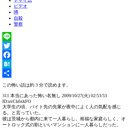
チャイム
ビデオ
噂
自殺
警察
Line
Twitter
Facebook
Hatena
共
この怖い話は約 3 分で読めます。
有
311 本当にあった怖い名無し 2009/10/27(火) 02:53:53
ID:uvCk6xkFO
大学生の頃、バイト先の先輩が夜中によく人の気配を感じ
る。と言っていた。
彼は茨城から都内に来て一人暮らし。裕福な家庭らしく、オ
ートロック式の割といいマンションに一人暮らしだった。