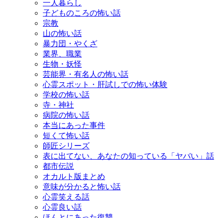
一人暮らし
子どものころの怖い話
宗教
山の怖い話
暴力団・やくざ
業界、職業
生物・妖怪
芸能界・有名人の怖い話
心霊スポット・肝試しでの怖い体験
学校の怖い話
寺・神社
病院の怖い話
本当にあった事件
短くて怖い話
師匠シリーズ
表に出てない、あなたの知っている「ヤバい」話
都市伝説
オカルト版まとめ
意味が分かると怖い話
心霊笑える話
心霊良い話
ほんとにあった復讐