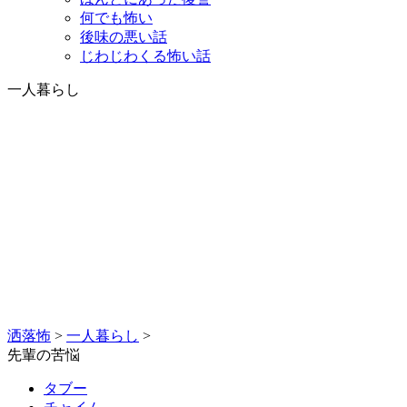
何でも怖い
後味の悪い話
じわじわくる怖い話
一人暮らし
洒落怖
>
一人暮らし
>
先輩の苦悩
タブー