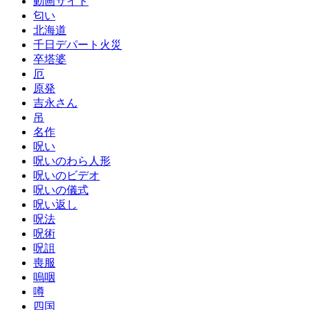
動画サイト
匂い
北海道
千日デパート火災
卒塔婆
厄
原発
吉永さん
吊
名作
呪い
呪いのわら人形
呪いのビデオ
呪いの儀式
呪い返し
呪法
呪術
呪詛
喪服
嗚咽
噂
四国