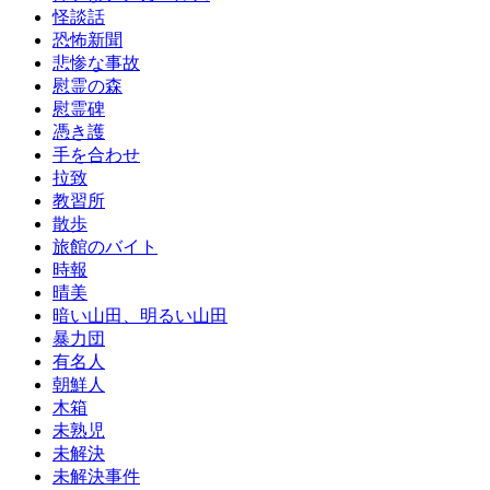
怪談話
恐怖新聞
悲惨な事故
慰霊の森
慰霊碑
憑き護
手を合わせ
拉致
教習所
散歩
旅館のバイト
時報
晴美
暗い山田、明るい山田
暴力団
有名人
朝鮮人
木箱
未熟児
未解決
未解決事件