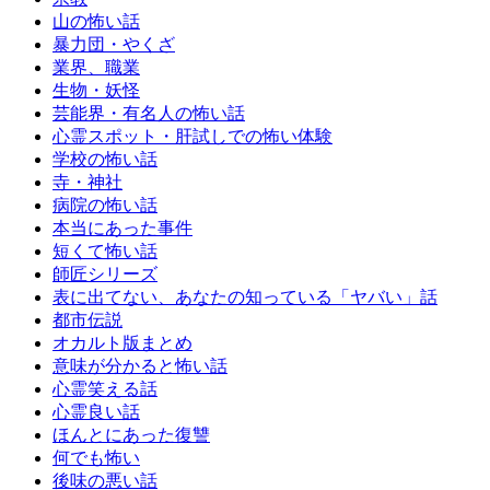
山の怖い話
暴力団・やくざ
業界、職業
生物・妖怪
芸能界・有名人の怖い話
心霊スポット・肝試しでの怖い体験
学校の怖い話
寺・神社
病院の怖い話
本当にあった事件
短くて怖い話
師匠シリーズ
表に出てない、あなたの知っている「ヤバい」話
都市伝説
オカルト版まとめ
意味が分かると怖い話
心霊笑える話
心霊良い話
ほんとにあった復讐
何でも怖い
後味の悪い話