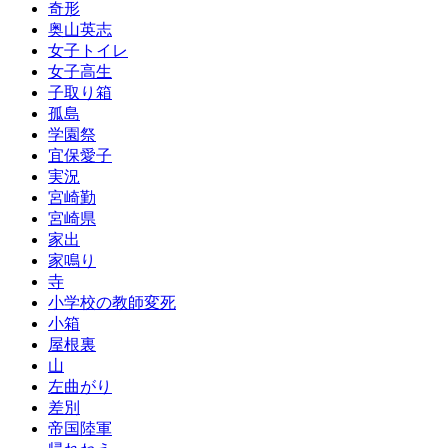
奇形
奥山英志
女子トイレ
女子高生
子取り箱
孤島
学園祭
宜保愛子
実況
宮崎勤
宮崎県
家出
家鳴り
寺
小学校の教師変死
小箱
屋根裏
山
左曲がり
差別
帝国陸軍