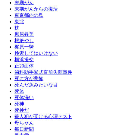
末期がん
末期がんからの復活
東京都内の島
東北
枕
柳原尋美
根絶やし
梶原一騎
検索してはいけない
横浜援交
正20面体
歯科助手挙式直前失踪事件
死に方が悲惨
死んだ魚みたいな目
死体
死体洗い
死神
死神だ
殺人犯が受ける心理テスト
母ちゃん
毎日新聞