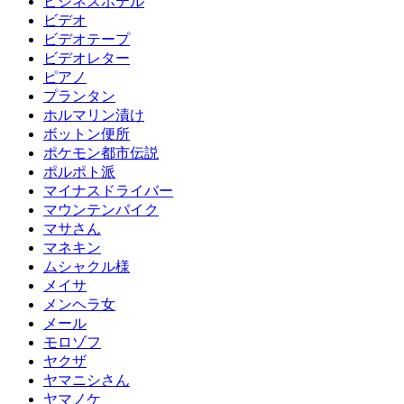
ビジネスホテル
ビデオ
ビデオテープ
ビデオレター
ピアノ
プランタン
ホルマリン漬け
ボットン便所
ポケモン都市伝説
ポルポト派
マイナスドライバー
マウンテンバイク
マサさん
マネキン
ムシャクル様
メイサ
メンヘラ女
メール
モロゾフ
ヤクザ
ヤマニシさん
ヤマノケ