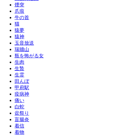
煙突
爪痕
牛の首
猫
猿夢
猿神
玉音放送
瑞牆山
瓶を怖がる女
生肉
生贄
生霊
田んぼ
甲府駅
疫病神
痛い
白蛇
盆祭り
盲腸炎
着信
着物