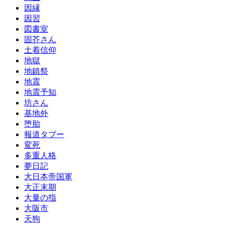
因縁
因習
図書室
固芥さん
土着信仰
地獄
地鎮祭
地震
地震予知
坊さん
基地外
堕胎
報道タブー
変死
多重人格
夢日記
大日本帝国軍
大正末期
大量の指
大阪市
天狗