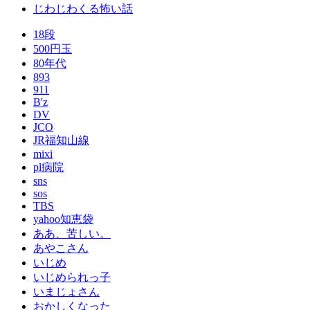
じわじわくる怖い話
18段
500円玉
80年代
893
911
B'z
DV
JCO
JR福知山線
mixi
pl病院
sns
sos
TBS
yahoo知恵袋
ああ、苦しい。
あやこさん
いじめ
いじめられっ子
いまじょさん
おかしくなった