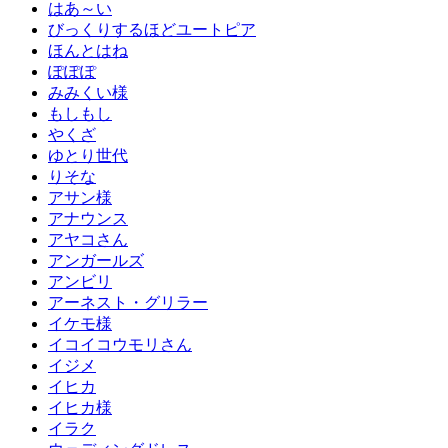
はあ～い
びっくりするほどユートピア
ほんとはね
ぽぽぽ
みみくい様
もしもし
やくざ
ゆとり世代
りそな
アサン様
アナウンス
アヤコさん
アンガールズ
アンビリ
アーネスト・グリラー
イケモ様
イコイコウモリさん
イジメ
イヒカ
イヒカ様
イラク