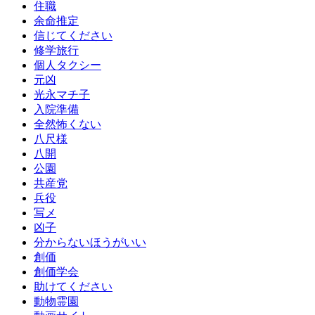
住職
余命推定
信じてください
修学旅行
個人タクシー
元凶
光永マチ子
入院準備
全然怖くない
八尺様
八開
公園
共産党
兵役
写メ
凶子
分からないほうがいい
創価
創価学会
助けてください
動物霊園