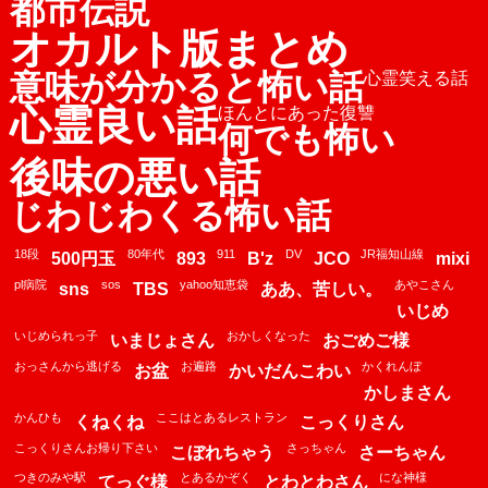
都市伝説
オカルト版まとめ
意味が分かると怖い話
心霊笑える話
心霊良い話
ほんとにあった復讐
何でも怖い
後味の悪い話
じわじわくる怖い話
18段
80年代
911
DV
JR福知山線
500円玉
893
B'z
JCO
mixi
pl病院
sos
yahoo知恵袋
あやこさん
sns
TBS
ああ、苦しい。
いじめ
いじめられっ子
おかしくなった
いまじょさん
おごめご様
おっさんから逃げる
お遍路
かくれんぼ
お盆
かいだんこわい
かしまさん
かんひも
ここはとあるレストラン
くねくね
こっくりさん
こっくりさんお帰り下さい
さっちゃん
こぼれちゃう
さーちゃん
つきのみや駅
とあるかぞく
にな神様
てっぐ様
とわとわさん