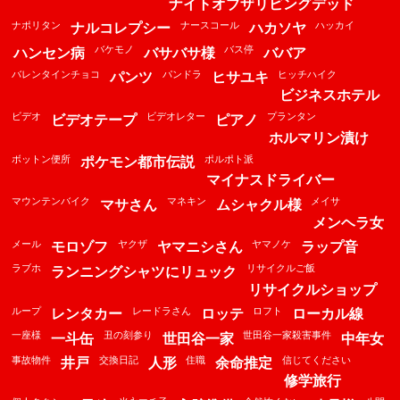
ナイトオブザリビングデッド
ナポリタン
ナースコール
ハッカイ
ナルコレプシー
ハカソヤ
バケモノ
バス停
ハンセン病
バサバサ様
ババア
バレンタインチョコ
パンドラ
ヒッチハイク
パンツ
ヒサユキ
ビジネスホテル
ビデオ
ビデオレター
プランタン
ビデオテープ
ピアノ
ホルマリン漬け
ボットン便所
ポルポト派
ポケモン都市伝説
マイナスドライバー
マウンテンバイク
マネキン
メイサ
マサさん
ムシャクル様
メンヘラ女
メール
ヤクザ
ヤマノケ
モロゾフ
ヤマニシさん
ラップ音
ラブホ
リサイクルご飯
ランニングシャツにリュック
リサイクルショップ
ループ
レードラさん
ロフト
レンタカー
ロッテ
ローカル線
一座様
丑の刻参り
世田谷一家殺害事件
一斗缶
世田谷一家
中年女
事故物件
交換日記
住職
信じてください
井戸
人形
余命推定
修学旅行