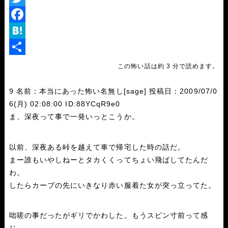
i
T
n
w
F
e
i
a
H
t
c
a
共
この怖い話は約 3 分で読めます。
t
e
t
有
9 名前：本当にあった怖い名無し[sage] 投稿日：2009/07/0
e
b
e
6(月) 02:08:00 ID:88YCqR9e0
r
o
n
ま、深夜って事で一発いっとこうか。
o
a
k
以前、深夜ある峠を越えて車で帰宅した時の話だ。
まー誰もいやしねーとタカくくってちょい飛ばしてたんだ
わ。
したらカーブの先にいきなり赤い服着た女が突っ立ってた。
咄嗟の事だったがギリでかわした。もうスピン寸前って感