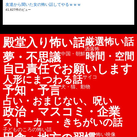
友達から聞いた女の怖い話してやるｗｗｗ
41,627件のビュー
殿堂入り怖い話
厳選怖い話
洒落怖
夢・不思議
時間・空間
中国・朝鮮
自己責任でお願いします
人形にまつわる話
サイコ
予知・予言
犬・猫、動物
占い・おまじない、呪い
政治・マスコミ・企業
ストーカー・きちがいの話
子どものころの怖い話
怖い映像