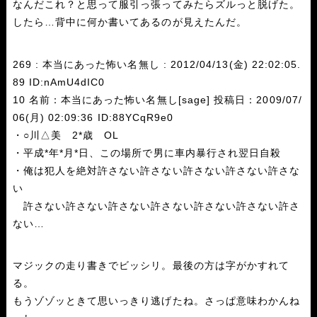
なんだこれ？と思って服引っ張ってみたらズルっと脱げた。
したら…背中に何か書いてあるのが見えたんだ。
269 : 本当にあった怖い名無し : 2012/04/13(金) 22:02:05.
89 ID:nAmU4dIC0
10 名前：本当にあった怖い名無し[sage] 投稿日：2009/07/
06(月) 02:09:36 ID:88YCqR9e0
・○川△美 2*歳 OL
・平成*年*月*日、この場所で男に車内暴行され翌日自殺
・俺は犯人を絶対許さない許さない許さない許さない許さな
い
許さない許さない許さない許さない許さない許さない許さ
ない…
マジックの走り書きでビッシリ。最後の方は字がかすれて
る。
もうゾゾッときて思いっきり逃げたね。さっぱ意味わかんね