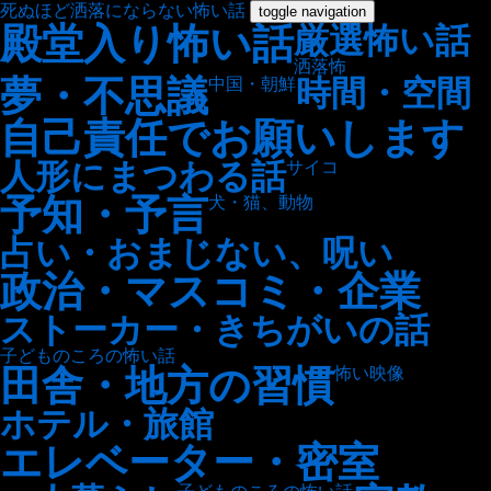
死ぬほど洒落にならない怖い話
toggle navigation
殿堂入り怖い話
厳選怖い話
洒落怖
夢・不思議
時間・空間
中国・朝鮮
自己責任でお願いします
人形にまつわる話
サイコ
予知・予言
犬・猫、動物
占い・おまじない、呪い
政治・マスコミ・企業
ストーカー・きちがいの話
子どものころの怖い話
田舎・地方の習慣
怖い映像
ホテル・旅館
エレベーター・密室