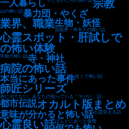
宗教
一人暮らし
子どものころの怖い話
暴力団・やくざ
山の怖い話
業界、職業
生物・妖怪
芸能界・有名人の怖い話
心霊スポット・肝試しで
の怖い体験
寺・神社
学校の怖い話
病院の怖い話
本当にあった事件
短くて怖い話
師匠シリーズ
表に出てない、あなたの知っている「ヤバい」話
オカルト版まとめ
都市伝説
意味が分かると怖い話
心霊笑える話
心霊良い話
ほんとにあった復讐
何でも怖い