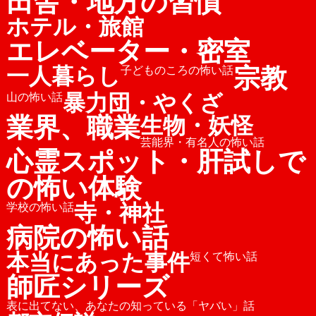
田舎・地方の習慣
ホテル・旅館
エレベーター・密室
宗教
一人暮らし
子どものころの怖い話
暴力団・やくざ
山の怖い話
業界、職業
生物・妖怪
芸能界・有名人の怖い話
心霊スポット・肝試しで
の怖い体験
寺・神社
学校の怖い話
病院の怖い話
本当にあった事件
短くて怖い話
師匠シリーズ
表に出てない、あなたの知っている「ヤバい」話