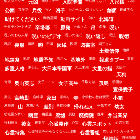
個人タクシー
光永マチ子
全然怖くない
八開
元凶
入院準備
八尺様
共産党
写メ
分からないほうがいい
創価学会
公園
兵役
凶子
創価
動物霊園
匂い
助けてください
動画サイト
北海道
千日デパート火災
厄
吉永さん
名作
卒塔婆
原発
吊
呪い
呪いのわら人形
呪いの儀式
呪法
呪いのビデオ
呪い返し
呪術
呪詛
嗚咽
四国
因習
固芥さん
喪服
噂
因縁
図書室
地獄
土着信仰
地震
坊さん
堕胎
変死
地鎮祭
地震予知
基地外
報道タブー
夢日記
大正末期
大阪市
多重人格
大日本帝国軍
大量の指
天狗
奇形
女子トイレ
子取り箱
学園祭
奥山英志
女子高生
孤島
宜保愛子
実況
宮崎県
家鳴り
小学校の教師変死
宮崎勤
家出
寺
小箱
屋根裏
左曲がり
帝国陸軍
平気です
山
差別
帰れねえ
幼女
幼稚園が怖い
幽霊船
廃校
廃車
幽霊
廃墟
廃病院
弁当業界
強制献血
後遺症
心霊
心霊写真
後女
心臓発作
心霊スポット
心霊特集をやらなくなった理由
怖いよアンガールズ
心霊特集
心霊番組
恐怖新聞
怪談話