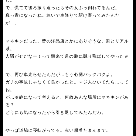
じ。
で、慌てて後ろ振り返ったらその女ぶっ倒れてるんだ。
真っ青になったね。急いで車降りて駆け寄ってみたんだ
が…。
マネキンだった。昔の洋品店とかにありそうな、割とリアル
系。
人騒がせだなー！って頭来て道の脇に蹴り飛ばしてやったｗ
で、再び車走らせたんだが…もう心臓バックバクよ。
ガチの事故じゃなくて良かったと。マジ人ひいてたら…って
ね。
が…冷静になって考えると、何故あんな場所にマネキンがあ
る？
どうにも気になったから引き返してみたんだわ。
やっぱ道脇に寝転がってる。赤い服着たまんまで。