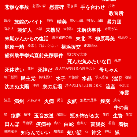
慰霊の森
憑き護
拉致
悲惨な事故
慰霊碑
手を合わせ
教習所
散歩
時報
暗い山田、明るい山田
旅館のバイト
晴美
暴力団
有名人
木箱
未解決
末期がん
朝鮮人
未熟児
未解決事件
東京都内の島
枕
根絶やし
末期がんからの復活
東北
柳原尋美
検索してはいけない
正20面体
梶原一騎
横浜援交
死に方が悲惨
歯科助手挙式直前失踪事件
死体
死んだ魚みたいな目
死神
殺人犯が受ける心理テスト
死体洗い
死神だ
母ちゃん
毎日新聞
気味悪い
水族館
求人広告
池袋
民主党
水子
水晶
池沼
沖縄
洋子のはなしは信じるな
浄水場
沈まぬ太陽
泉の広場
流産
浄霊
清里
火あぶり
災害
無数の足跡
爪痕
満州
火病
炭鉱
煙突
牛の首
猫
猿神
瑞牆山
生肉
生霊
猿夢
玉音放送
瓶を怖がる女
生贄
甲府駅
痛い
盆祭り
着信
田んぼ
疫病神
白蛇
盲腸炎
着物
瞬間電車
知恵袋
石
神社
知らんでいい
短い話
神父
祟