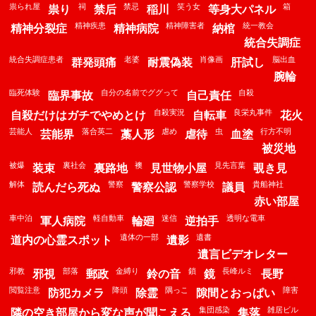
祟られ屋
祠
禁忌
笑う女
箱
祟り
禁后
稲川
等身大パネル
精神疾患
精神障害者
統一教会
精神分裂症
精神病院
納棺
統合失調症
統合失調症患者
老婆
肖像画
脳出血
群発頭痛
耐震偽装
肝試し
腕輪
臨死体験
自分の名前でググって
自殺
臨界事故
自己責任
自殺実況
良栄丸事件
自殺だけはガチでやめとけ
自転車
花火
芸能人
落合英二
虐め
虫
行方不明
芸能界
藁人形
虐待
血塗
被災地
被爆
裏社会
襖
見先言葉
装束
裏路地
見世物小屋
覗き見
解体
警察
警察学校
貴船神社
読んだら死ぬ
警察公認
議員
赤い部屋
車中泊
軽自動車
迷信
透明な電車
軍人病院
輪廻
逆拍手
遺体の一部
遺書
道内の心霊スポット
遺影
遺言ビデオレター
邪教
部落
金縛り
鎖
長峰ルミ
邪視
郵政
鈴の音
鏡
長野
閲覧注意
降頭
隅っこ
障害
防犯カメラ
除霊
隙間とおっぱい
集団感染
雑居ビル
隣の空き部屋から変な声が聞こえる
集落