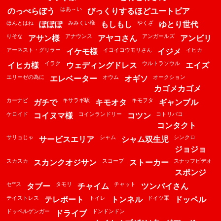
はあ～い
のっぺらぼう
びっくりするほどユートピア
ほんとはね
みみくい様
やくざ
ぽぽぽ
もしもし
ゆとり世代
りそな
アナウンス
アンガールズ
アサン様
アヤコさん
アンビリ
アーネスト・グリラー
イコイコウモリさん
イヒカ
イケモ様
イジメ
イラク
ウルトラソウル
イヒカ様
ウェディングドレス
エイズ
エリーゼの為に
オウム
オークション
エレベーター
オギソ
カゴメカゴメ
カーナビ
キサラギ駅
キモヲタ
ガチで
キモオタ
ギャンブル
ケロイド
コインランドリー
コトリバコ
コイヌマ様
コツン
コンタクト
サリョじゃ
シャム
シンクロ
サービスエリア
シャム双生児
ジョジョ
スカスカ
スコープ
スナッフビデオ
スカンクオジサン
ストーカー
スポンジ
セ**ス
タモリ
チャット
タブー
チャイム
ツンバイさん
テイストレス
トイレ
ドイツ軍
テレポート
トンネル
ドッペル
ドッペルゲンガー
ドンドンドン
ドライブ