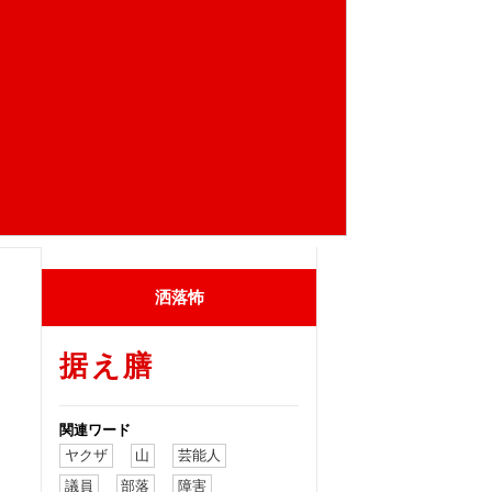
洒落怖
据え膳
関連ワード
ヤクザ
山
芸能人
議員
部落
障害