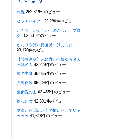
邪視
262,619件のビュー
ヒッチハイク
125,280件のビュー
とある かぞくが のこした ブロ
グ
102,631件のビュー
かなりやばい集落見つけました。
93,170件のビュー
【閲覧注意】死に方が悲惨な有名人
＆無名人
92,229件のビュー
箱の中身
89,855件のビュー
強制自殺
65,204件のビュー
鬼伝説の山
62,455件のビュー
拾った女
42,301件のビュー
友達から聞いた女の怖い話してやる
ｗｗｗ
41,628件のビュー