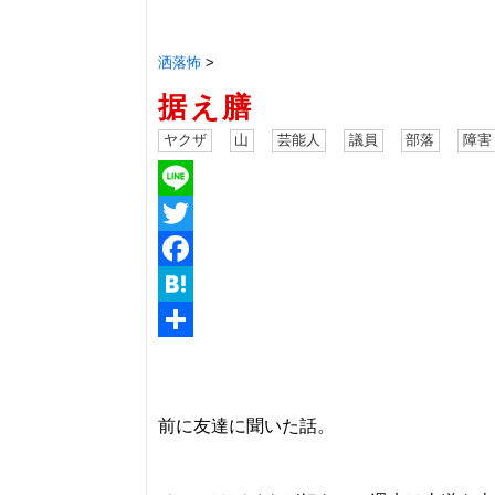
洒落怖
>
据え膳
ヤクザ
山
芸能人
議員
部落
障害
Line
Twitter
Facebook
Hatena
共
有
前に友達に聞いた話。