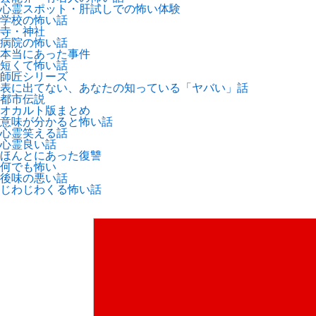
心霊スポット・肝試しでの怖い体験
学校の怖い話
寺・神社
病院の怖い話
本当にあった事件
短くて怖い話
師匠シリーズ
表に出てない、あなたの知っている「ヤバい」話
都市伝説
オカルト版まとめ
意味が分かると怖い話
心霊笑える話
心霊良い話
ほんとにあった復讐
何でも怖い
後味の悪い話
じわじわくる怖い話