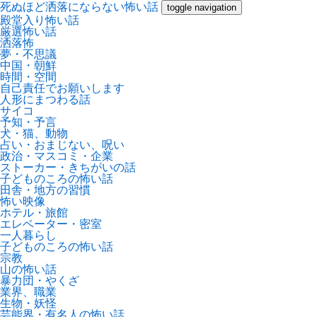
死ぬほど洒落にならない怖い話
toggle navigation
殿堂入り怖い話
厳選怖い話
洒落怖
夢・不思議
中国・朝鮮
時間・空間
自己責任でお願いします
人形にまつわる話
サイコ
予知・予言
犬・猫、動物
占い・おまじない、呪い
政治・マスコミ・企業
ストーカー・きちがいの話
子どものころの怖い話
田舎・地方の習慣
怖い映像
ホテル・旅館
エレベーター・密室
一人暮らし
子どものころの怖い話
宗教
山の怖い話
暴力団・やくざ
業界、職業
生物・妖怪
芸能界・有名人の怖い話