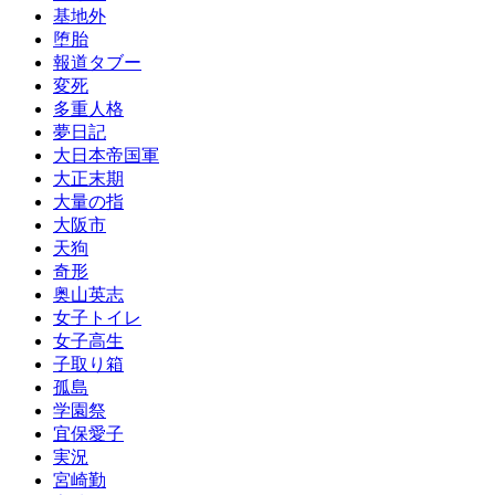
基地外
堕胎
報道タブー
変死
多重人格
夢日記
大日本帝国軍
大正末期
大量の指
大阪市
天狗
奇形
奥山英志
女子トイレ
女子高生
子取り箱
孤島
学園祭
宜保愛子
実況
宮崎勤