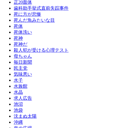
正20面体
歯科助手挙式直前失踪事件
死に方が悲惨
死んだ魚みたいな目
死体
死体洗い
死神
死神だ
殺人犯が受ける心理テスト
母ちゃん
毎日新聞
民主党
気味悪い
水子
水族館
水晶
求人広告
池沼
池袋
沈まぬ太陽
沖縄