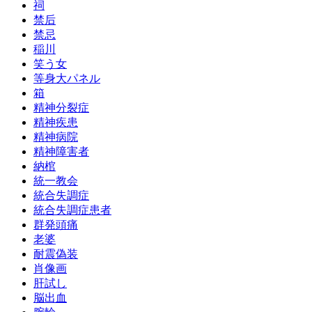
祠
禁后
禁忌
稲川
笑う女
等身大パネル
箱
精神分裂症
精神疾患
精神病院
精神障害者
納棺
統一教会
統合失調症
統合失調症患者
群発頭痛
老婆
耐震偽装
肖像画
肝試し
脳出血