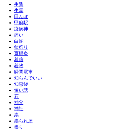
生贄
生霊
田んぼ
甲府駅
疫病神
痛い
白蛇
盆祭り
盲腸炎
着信
着物
瞬間電車
知らんでいい
知恵袋
短い話
石
神父
神社
祟
祟られ屋
祟り