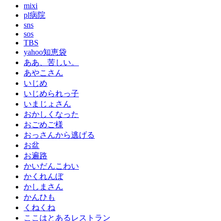
mixi
pl病院
sns
sos
TBS
yahoo知恵袋
ああ、苦しい。
あやこさん
いじめ
いじめられっ子
いまじょさん
おかしくなった
おごめご様
おっさんから逃げる
お盆
お遍路
かいだんこわい
かくれんぼ
かしまさん
かんひも
くねくね
ここはとあるレストラン