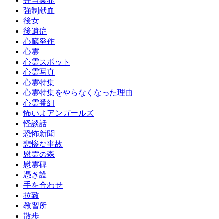
弁当業界
強制献血
後女
後遺症
心臓発作
心霊
心霊スポット
心霊写真
心霊特集
心霊特集をやらなくなった理由
心霊番組
怖いよアンガールズ
怪談話
恐怖新聞
悲惨な事故
慰霊の森
慰霊碑
憑き護
手を合わせ
拉致
教習所
散歩