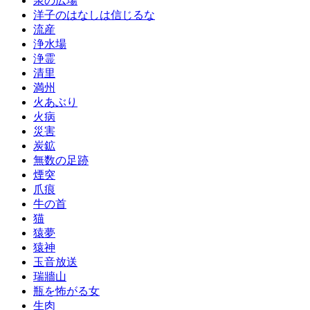
泉の広場
洋子のはなしは信じるな
流産
浄水場
浄霊
清里
満州
火あぶり
火病
災害
炭鉱
無数の足跡
煙突
爪痕
牛の首
猫
猿夢
猿神
玉音放送
瑞牆山
瓶を怖がる女
生肉