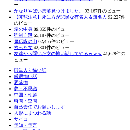
ー
かなりやばい集落見つけました。
93,167件のビュー
【閲覧注意】死に方が悲惨な有名人＆無名人
92,227件
のビュー
箱の中身
89,855件のビュー
強制自殺
65,187件のビュー
鬼伝説の山
62,455件のビュー
拾った女
42,301件のビュー
友達から聞いた女の怖い話してやるｗｗｗ
41,628件の
ビュー
殿堂入り怖い話
厳選怖い話
洒落怖
夢・不思議
中国・朝鮮
時間・空間
自己責任でお願いします
人形にまつわる話
サイコ
予知・予言