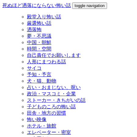
死ぬほど洒落にならない怖い話
toggle navigation
殿堂入り怖い話
厳選怖い話
洒落怖
夢・不思議
中国・朝鮮
時間・空間
自己責任でお願いします
人形にまつわる話
サイコ
予知・予言
犬・猫、動物
占い・おまじない、呪い
政治・マスコミ・企業
ストーカー・きちがいの話
子どものころの怖い話
田舎・地方の習慣
怖い映像
ホテル・旅館
エレベーター・密室