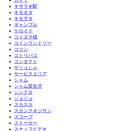
ガチで
キサラギ駅
キモオタ
キモヲタ
ギャンブル
ケロイド
コイヌマ様
コインランドリー
コツン
コトリバコ
コンタクト
サリョじゃ
サービスエリア
シャム
シャム双生児
シンクロ
ジョジョ
スカスカ
スカンクオジサン
スコープ
ストーカー
スナッフビデオ