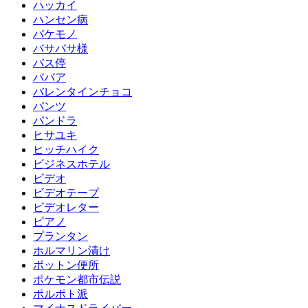
ハッカイ
ハンセン病
バケモノ
バサバサ様
バス停
ババア
バレンタインチョコ
パンツ
パンドラ
ヒサユキ
ヒッチハイク
ビジネスホテル
ビデオ
ビデオテープ
ビデオレター
ピアノ
プランタン
ホルマリン漬け
ボットン便所
ポケモン都市伝説
ポルポト派