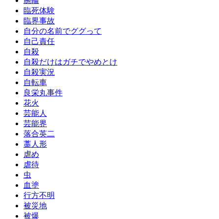
腕輪
臨死体験
臨界事故
自分の名前でググって
自己責任
自殺
自殺だけはガチでやめとけ
自殺実況
自転車
良栄丸事件
花火
芸能人
芸能界
落合英二
藁人形
虐め
虐待
虫
血塗
行方不明
被災地
被爆