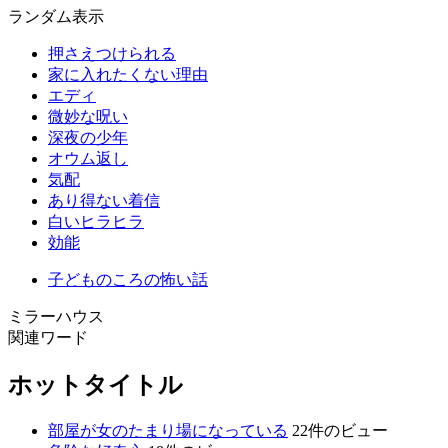
ランダム表示
押さえつけられる
家に入れたくない理由
エディ
微妙な呪い
深夜の少年
オウム返し
気配
あり得ない着信
白いヒラヒラ
効能
子どものころの怖い話
ミラーハウス
関連ワード
ホットタイトル
部屋が女のたまり場になっている
22件のビュー