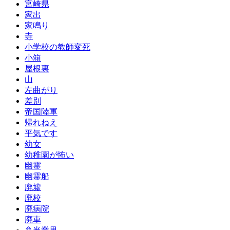
宮崎県
家出
家鳴り
寺
小学校の教師変死
小箱
屋根裏
山
左曲がり
差別
帝国陸軍
帰れねえ
平気です
幼女
幼稚園が怖い
幽霊
幽霊船
廃墟
廃校
廃病院
廃車