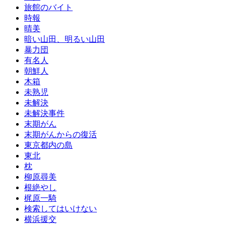
旅館のバイト
時報
晴美
暗い山田、明るい山田
暴力団
有名人
朝鮮人
木箱
未熟児
未解決
未解決事件
末期がん
末期がんからの復活
東京都内の島
東北
枕
柳原尋美
根絶やし
梶原一騎
検索してはいけない
横浜援交