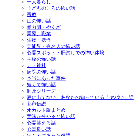
一人暮らし
子どものころの怖い話
宗教
山の怖い話
暴力団・やくざ
業界、職業
生物・妖怪
芸能界・有名人の怖い話
心霊スポット・肝試しでの怖い体験
学校の怖い話
寺・神社
病院の怖い話
本当にあった事件
短くて怖い話
師匠シリーズ
表に出てない、あなたの知っている「ヤバい」話
都市伝説
オカルト版まとめ
意味が分かると怖い話
心霊笑える話
心霊良い話
ほんとにあった復讐