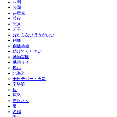
八開
公園
共産党
兵役
写メ
凶子
分からないほうがいい
創価
創価学会
助けてください
動物霊園
動画サイト
匂い
北海道
千日デパート火災
卒塔婆
厄
原発
吉永さん
吊
名作