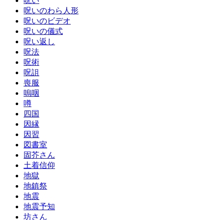
呪い
呪いのわら人形
呪いのビデオ
呪いの儀式
呪い返し
呪法
呪術
呪詛
喪服
嗚咽
噂
四国
因縁
因習
図書室
固芥さん
土着信仰
地獄
地鎮祭
地震
地震予知
坊さん