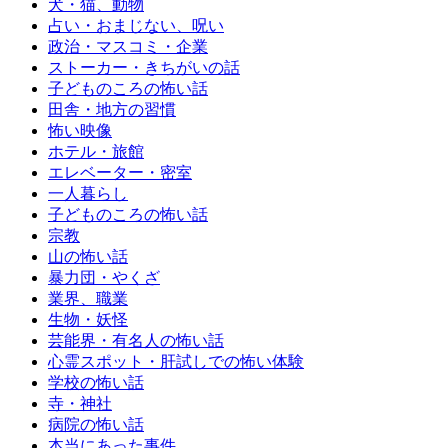
犬・猫、動物
占い・おまじない、呪い
政治・マスコミ・企業
ストーカー・きちがいの話
子どものころの怖い話
田舎・地方の習慣
怖い映像
ホテル・旅館
エレベーター・密室
一人暮らし
子どものころの怖い話
宗教
山の怖い話
暴力団・やくざ
業界、職業
生物・妖怪
芸能界・有名人の怖い話
心霊スポット・肝試しでの怖い体験
学校の怖い話
寺・神社
病院の怖い話
本当にあった事件