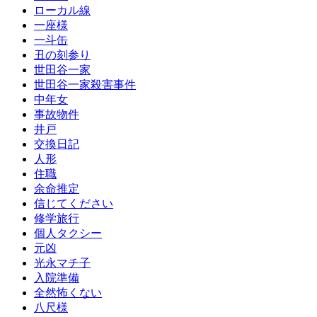
ローカル線
一座様
一斗缶
丑の刻参り
世田谷一家
世田谷一家殺害事件
中年女
事故物件
井戸
交換日記
人形
住職
余命推定
信じてください
修学旅行
個人タクシー
元凶
光永マチ子
入院準備
全然怖くない
八尺様