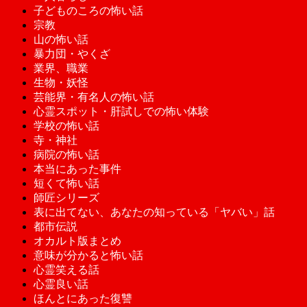
子どものころの怖い話
宗教
山の怖い話
暴力団・やくざ
業界、職業
生物・妖怪
芸能界・有名人の怖い話
心霊スポット・肝試しでの怖い体験
学校の怖い話
寺・神社
病院の怖い話
本当にあった事件
短くて怖い話
師匠シリーズ
表に出てない、あなたの知っている「ヤバい」話
都市伝説
オカルト版まとめ
意味が分かると怖い話
心霊笑える話
心霊良い話
ほんとにあった復讐