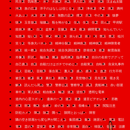
民主党
気味悪い
水子
水族館
水晶
求人広告
池沼
池袋
沈まぬ太陽
沖縄
泉の広場
洋子のはなしは信じるな
流産
浄水場
浄霊
清里
満州
火あぶり
火病
災害
炭鉱
無数の足跡
煙突
爪痕
牛の首
猫
猿夢
猿神
玉音放送
瑞牆山
瓶を怖がる女
生肉
生贄
生霊
田んぼ
甲府駅
疫病神
痛い
白蛇
盆祭り
盲腸炎
着信
着物
瞬間電車
知らんでいい
知恵袋
短い話
石
神父
神社
祟
祟られ屋
祟り
祠
禁后
禁忌
稲川
笑う女
等身大パネル
箱
精神分裂症
精神疾患
精神病院
精神障害者
納棺
統一教会
統合失調症
統合失調症患者
群発頭痛
老婆
耐震偽装
肖像画
肝試し
脳出血
腕輪
臨死体験
臨界事故
自分の名前でググって
自己責任
自殺
自殺だけはガチでやめとけ
自殺実況
自転車
良栄丸事件
花火
芸能人
芸能界
落合英二
藁人形
虐め
虐待
虫
血塗
行方不明
被災地
被爆
装束
裏社会
裏路地
襖
見世物小屋
見先言葉
覗き見
解体
読んだら死ぬ
警察
警察公認
警察学校
議員
貴船神社
赤い部屋
車中泊
軍人病院
軽自動車
輪廻
迷信
逆拍手
透明な電車
道内の心霊スポット
遺体の一部
遺影
遺書
遺言ビデオレター
邪教
邪視
部落
郵政
金縛り
鈴の音
鎖
鏡
長峰ルミ
長野
閲覧注意
防犯カメラ
降頭
除霊
隅っこ
隙間とおっぱい
障害
隣の空き部屋から変な声が聞こえる
集団感染
集落
雑居ビル
電磁
電話
電車
霊の声
霊安室
青森
静岡
非常階段
面白い
韓国人
音楽室
須磨