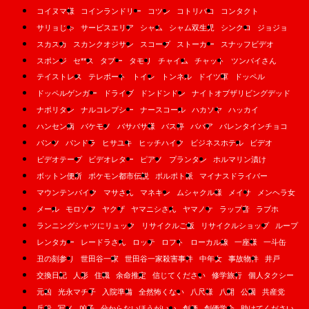
コイヌマ様
コインランドリー
コツン
コトリバコ
コンタクト
サリョじゃ
サービスエリア
シャム
シャム双生児
シンクロ
ジョジョ
スカスカ
スカンクオジサン
スコープ
ストーカー
スナッフビデオ
スポンジ
セ**ス
タブー
タモリ
チャイム
チャット
ツンバイさん
テイストレス
テレポート
トイレ
トンネル
ドイツ軍
ドッペル
ドッペルゲンガー
ドライブ
ドンドンドン
ナイトオブザリビングデッド
ナポリタン
ナルコレプシー
ナースコール
ハカソヤ
ハッカイ
ハンセン病
バケモノ
バサバサ様
バス停
ババア
バレンタインチョコ
パンツ
パンドラ
ヒサユキ
ヒッチハイク
ビジネスホテル
ビデオ
ビデオテープ
ビデオレター
ピアノ
プランタン
ホルマリン漬け
ボットン便所
ポケモン都市伝説
ポルポト派
マイナスドライバー
マウンテンバイク
マサさん
マネキン
ムシャクル様
メイサ
メンヘラ女
メール
モロゾフ
ヤクザ
ヤマニシさん
ヤマノケ
ラップ音
ラブホ
ランニングシャツにリュック
リサイクルご飯
リサイクルショップ
ループ
レンタカー
レードラさん
ロッテ
ロフト
ローカル線
一座様
一斗缶
丑の刻参り
世田谷一家
世田谷一家殺害事件
中年女
事故物件
井戸
交換日記
人形
住職
余命推定
信じてください
修学旅行
個人タクシー
元凶
光永マチ子
入院準備
全然怖くない
八尺様
八開
公園
共産党
兵役
写メ
凶子
分からないほうがいい
創価
創価学会
助けてください