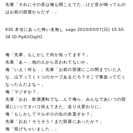
先輩「それにその音は俺も聞こえてた…けど音が鳴ってんの
はお前の部屋からだぞ…」
835 本当にあった怖い名無し sage 2010/03/07(日) 15:55:
38 ID:PpKIIOq0O
俺「先輩、もしかして何か知ってます？」
先輩「あ～…他の人から言われてないか」
俺「いえ！何も…」先輩「お前の部屋にこの間までいた人
な、山下ってくトコのカーブあるだろ？そこで事故って亡く
なったんだよな～」
俺「マジすか？」
先輩「おお…飲酒運転でな…んで俺ら、みんなであいつの部
屋にいってタバコ供えてきた。送り火変わりに」
俺「もしかしてマルボロの缶の灰皿すか？」
先輩「おお！そうそう！まだ部屋にあったか？」
俺「投げちゃいました…」