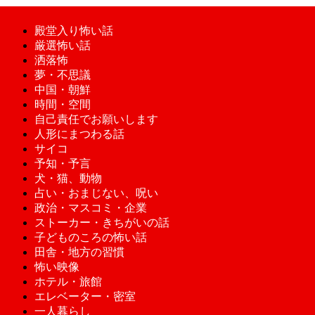
殿堂入り怖い話
厳選怖い話
洒落怖
夢・不思議
中国・朝鮮
時間・空間
自己責任でお願いします
人形にまつわる話
サイコ
予知・予言
犬・猫、動物
占い・おまじない、呪い
政治・マスコミ・企業
ストーカー・きちがいの話
子どものころの怖い話
田舎・地方の習慣
怖い映像
ホテル・旅館
エレベーター・密室
一人暮らし