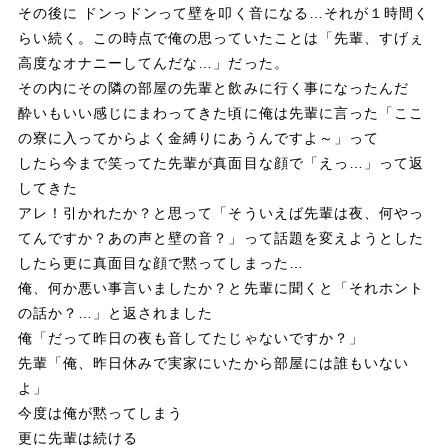
その後に ドンっドンって壁を叩く音になる…それが１時間く
らい続く。この時点で俺の思っていたことは「先輩、すげぇ
高度なオナニーしてんだな…」だった。
その内にその隣の部屋の先輩と飲みに行く事になったんだ
酔いもいい感じにまわってきた頃に俺は先輩に言った「ここ
の寮に入ってからよく金縛りにあうんですよ～」って
したら今まで笑ってた先輩が真面目な顔で「えっ…」って返
してきた
アレ！引かれたか？と思って「そういえば先輩は夜、何やっ
てんですか？あの声と壁の音？」って話題を変えようとした
したら更に真面目な顔で黙ってしまった…
俺、何か悪い事言いましたか？と先輩に聞くと「それホント
の話か？…」と返されました
俺「だって昨日の夜も音してたじゃないですか？」
先輩「俺、昨日休みで実家にいたから部屋には誰もいない
よ」
今度は俺が黙ってしまう
更に先輩は続ける