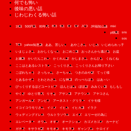
何でも怖い
後味の悪い話
じわじわくる怖い話
893
911
B'z
DV
JCO
mixi
18段
500円玉
80年代
JR福知山線
sns
pl病院
sos
TBS
yahoo知恵袋
ああ、苦しい。
あやこさん
いじめ
いじめられっ子
いまじょさん
おかしくなった
おごめご様
おっさんから逃げる
お盆
お遍路
かいだんこわい
かくれんぼ
かしまさん
かんひも
くねくね
ここはとあるレストラン
こっくりさん
こっくりさんお帰り下さい
こぼれちゃう
さっちゃん
さーちゃん
つきのみや駅
てっぐ様
とあるかぞく
とわとわさん
にな神様
のっぺらぼう
はあ～い
びっくりするほどユートピア
ほんとはね
ぽぽぽ
みみくい様
もしもし
やくざ
ゆとり世代
りそな
アサン様
アナウンス
アヤコさん
アンガールズ
アンビリ
アーネスト・グリラー
イケモ様
イコイコウモリさん
イジメ
イヒカ
イヒカ様
イラク
ウェディングドレス
ウルトラソウル
エイズ
エリーゼの為に
エレベーター
オウム
オギソ
オークション
カゴメカゴメ
カーナビ
ガチで
キサラギ駅
キモオタ
キモヲタ
ギャンブル
ケロイド