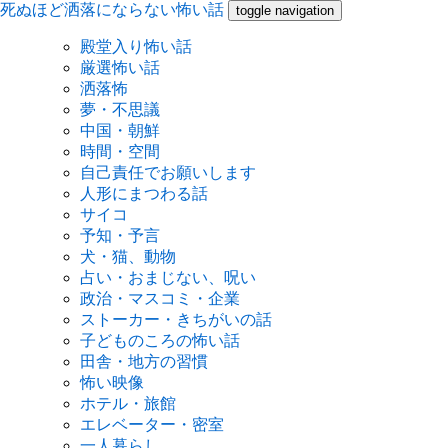
死ぬほど洒落にならない怖い話
toggle navigation
殿堂入り怖い話
厳選怖い話
洒落怖
夢・不思議
中国・朝鮮
時間・空間
自己責任でお願いします
人形にまつわる話
サイコ
予知・予言
犬・猫、動物
占い・おまじない、呪い
政治・マスコミ・企業
ストーカー・きちがいの話
子どものころの怖い話
田舎・地方の習慣
怖い映像
ホテル・旅館
エレベーター・密室
一人暮らし