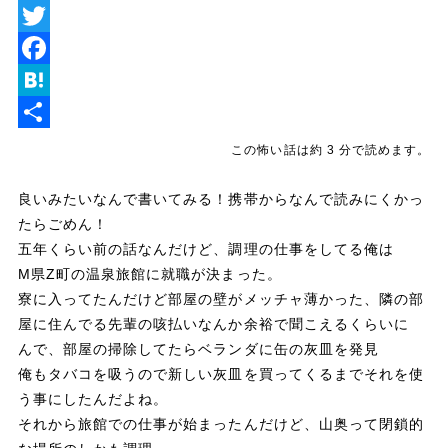
L
i
T
n
w
F
e
i
a
H
t
c
a
共
この怖い話は約 3 分で読めます。
t
e
t
有
良いみたいなんで書いてみる！携帯からなんで読みにくかっ
e
b
e
たらごめん！
r
o
n
五年くらい前の話なんだけど、調理の仕事をしてる俺は
o
a
M県Z町の温泉旅館に就職が決まった。
寮に入ってたんだけど部屋の壁がメッチャ薄かった、隣の部
k
屋に住んでる先輩の咳払いなんか余裕で聞こえるくらいに
んで、部屋の掃除してたらベランダに缶の灰皿を発見
俺もタバコを吸うので新しい灰皿を買ってくるまでそれを使
う事にしたんだよね。
それから旅館での仕事が始まったんだけど、山奥って閉鎖的