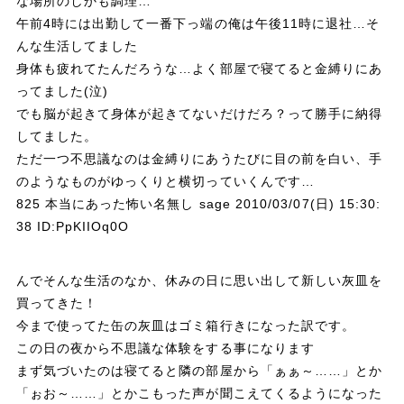
な場所のしかも調理…
午前4時には出勤して一番下っ端の俺は午後11時に退社…そ
んな生活してました
身体も疲れてたんだろうな…よく部屋で寝てると金縛りにあ
ってました(泣)
でも脳が起きて身体が起きてないだけだろ？って勝手に納得
してました。
ただ一つ不思議なのは金縛りにあうたびに目の前を白い、手
のようなものがゆっくりと横切っていくんです…
825 本当にあった怖い名無し sage 2010/03/07(日) 15:30:
38 ID:PpKIIOq0O
んでそんな生活のなか、休みの日に思い出して新しい灰皿を
買ってきた！
今まで使ってた缶の灰皿はゴミ箱行きになった訳です。
この日の夜から不思議な体験をする事になります
まず気づいたのは寝てると隣の部屋から「ぁぁ～……」とか
「ぉお～……」とかこもった声が聞こえてくるようになった