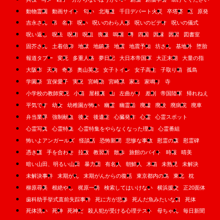
動物霊園
動画サイト
匂い
北海道
千日デパート火災
卒塔婆
厄
原発
吉永さん
吊
名作
呪い
呪いのわら人形
呪いのビデオ
呪いの儀式
呪い返し
呪法
呪術
呪詛
喪服
嗚咽
噂
四国
因縁
因習
図書室
固芥さん
土着信仰
地獄
地鎮祭
地震
地震予知
坊さん
基地外
堕胎
報道タブー
変死
多重人格
夢日記
大日本帝国軍
大正末期
大量の指
大阪市
天狗
奇形
奥山英志
女子トイレ
女子高生
子取り箱
孤島
学園祭
宜保愛子
実況
宮崎勤
宮崎県
家出
家鳴り
寺
小学校の教師変死
小箱
屋根裏
山
左曲がり
差別
帝国陸軍
帰れねえ
平気です
幼女
幼稚園が怖い
幽霊
幽霊船
廃墟
廃校
廃病院
廃車
弁当業界
強制献血
後女
後遺症
心臓発作
心霊
心霊スポット
心霊写真
心霊特集
心霊特集をやらなくなった理由
心霊番組
怖いよアンガールズ
怪談話
恐怖新聞
悲惨な事故
慰霊の森
慰霊碑
憑き護
手を合わせ
拉致
教習所
散歩
旅館のバイト
時報
晴美
暗い山田、明るい山田
暴力団
有名人
朝鮮人
木箱
未熟児
未解決
未解決事件
末期がん
末期がんからの復活
東京都内の島
東北
枕
柳原尋美
根絶やし
梶原一騎
検索してはいけない
横浜援交
正20面体
歯科助手挙式直前失踪事件
死に方が悲惨
死んだ魚みたいな目
死体
死体洗い
死神
死神だ
殺人犯が受ける心理テスト
母ちゃん
毎日新聞