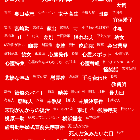
天狗
奇形
女子トイレ
子取り箱
学園祭
奥山英志
女子高生
孤島
宜保愛子
実況
宮崎県
家鳴り
小学校の教師変死
宮崎勤
家出
寺
小箱
屋根裏
左曲がり
帝国陸軍
平気です
山
差別
帰れねえ
幼女
幼稚園が怖い
幽霊船
廃校
廃車
幽霊
廃墟
廃病院
弁当業界
強制献血
後遺症
心霊
心霊写真
後女
心臓発作
心霊スポット
心霊特集をやらなくなった理由
怖いよアンガールズ
心霊特集
心霊番組
恐怖新聞
怪談話
慰霊の森
憑き護
拉致
悲惨な事故
慰霊碑
手を合わせ
教習所
散歩
時報
暗い山田、明るい山田
旅館のバイト
晴美
暴力団
有名人
木箱
未解決
末期がん
朝鮮人
未熟児
未解決事件
東京都内の島
枕
根絶やし
末期がんからの復活
東北
柳原尋美
検索してはいけない
正20面体
梶原一騎
横浜援交
死に方が悲惨
歯科助手挙式直前失踪事件
死体
死んだ魚みたいな目