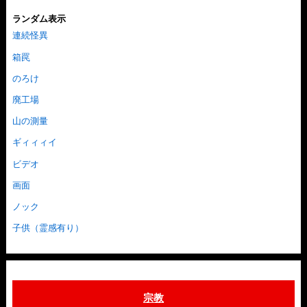
ランダム表示
連続怪異
箱罠
のろけ
廃工場
山の測量
ギィィィイ
ビデオ
画面
ノック
子供（霊感有り）
宗教