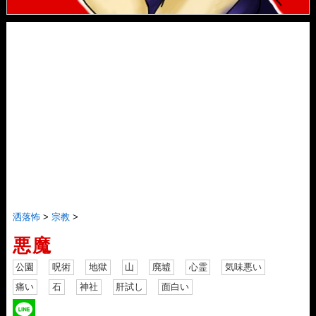
洒落怖
>
宗教
>
悪魔
公園
呪術
地獄
山
廃墟
心霊
気味悪い
痛い
石
神社
肝試し
面白い