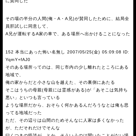
に賛同した
その場の半分の人間(俺・A・A兄)が賛同したために、結局全
員肝試しに同意して、
A兄が運転するA家の車で、ある場所へ出かけることになった
152 本当にあった怖い名無し 2007/05/25(金) 05:09:08 ID:
YqmY+fAJ0
そのある場所ってのは、同じ市内の少し離れたところにある
地域で、
俺の家からだと小さな山を越えた、その裏側にあたる
そこはうちの母親(母親には霊感がある)が「あそこは気持ち
悪い」といつも言っている
ような場所だから、おそらく何かあるんだろうなとは俺も思
ってる地域だった
ただ、その辺りは山間のためそんなに人家は多くなかった
が、ただそれだけでそんな
曰くつきの怪談が、とか、そういうのは聞いたことがない場