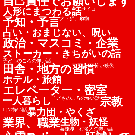
自己責任でお願いします
人形にまつわる話
サイコ
予知・予言
犬・猫、動物
占い・おまじない、呪い
政治・マスコミ・企業
ストーカー・きちがいの話
子どものころの怖い話
田舎・地方の習慣
怖い映像
ホテル・旅館
エレベーター・密室
宗教
一人暮らし
子どものころの怖い話
暴力団・やくざ
山の怖い話
業界、職業
生物・妖怪
芸能界・有名人の怖い話