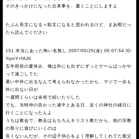
そのきっかけになった出来事を、書くことにしますよ
たぶん長文になる＋駄文になると思われるけど、まあ暇だっ
たら読んでください
151 本当にあった怖い名無し 2007/05/25(金) 05:07:54 ID:
YqmY+fAJ0
五年程前の夏休み、俺は外にも出ずにずっとゲームばっかや
って過ごしてた
暑い中外に出るなんて考えられなかったから、マジで一歩も
外に出ない日が
一週間くらいは余裕で続いたりした
でも、当時仲の良かった連中とある日、近くの神社の縁日に
行くことになったんよ
うちは教会で、教会はもちろんキリスト教だから、他の宗教
の祭りに遊びにいくのは
良くないんだが、その辺子供心をよく理解してくれてた親父