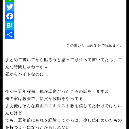
L
i
T
n
w
F
e
i
a
H
t
c
a
共
この怖い話は約 3 分で読めます。
t
e
t
有
まとめて書いてから貼ろうと思って頑張って書いてたら、こ
e
b
e
んな時間じゃねーかｗ
r
o
n
昼からバイトなのに…
o
a
k
今から五年程前、俺が工房だったころの話をしますよ
俺の家は教会で、親父が牧師をやってる
まあ俺はそんな真面目にキリスト教を信じてたわけではない
んだけど
でも、五年前にあれを経験してからは、少し信心めいたもの
を持つようになったかもしれない