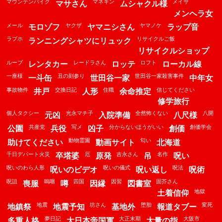
マウンテンバイク
マネキン
メイサ
マサさん
ムシャクル様
メンヘラ女
メール
ヤクザ
ヤマノケ
モロゾフ
ヤマニシさん
ラップ音
ラブホ
リサイクルご飯
ランニングシャツにリュック
リサイクルショップ
ループ
レードラさん
ロフト
レンタカー
ロッテ
ローカル線
一座様
丑の刻参り
世田谷一家殺害事件
一斗缶
世田谷一家
中年女
事故物件
交換日記
住職
信じてください
井戸
人形
余命推定
修学旅行
個人タクシー
光永マチ子
全然怖くない
八開
元凶
入院準備
八尺様
共産党
写メ
分からないほうがいい
創価学会
公園
兵役
凶子
創価
動物霊園
匂い
助けてください
動画サイト
北海道
千日デパート火災
厄
吉永さん
名作
卒塔婆
原発
吊
呪い
呪いのわら人形
呪いの儀式
呪法
呪いのビデオ
呪い返し
呪術
呪詛
嗚咽
四国
因習
固芥さん
喪服
噂
因縁
図書室
地獄
土着信仰
地震
坊さん
堕胎
変死
地鎮祭
地震予知
基地外
報道タブー
夢日記
大正末期
大阪市
多重人格
大日本帝国軍
大量の指