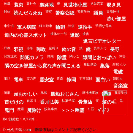
被爆
裏社会
襖
見先言葉
装束
裏路地
見世物小屋
覗き見
解体
警察
警察学校
貴船神社
読んだら死ぬ
警察公認
議員
赤い部屋
車中泊
軽自動車
迷信
透明な電車
軍人病院
輪廻
逆拍手
遺体の一部
遺書
道内の心霊スポット
遺影
遺言ビデオレター
邪教
部落
金縛り
鎖
長峰ルミ
邪視
郵政
鈴の音
鏡
長野
閲覧注意
降頭
隅っこ
障害
防犯カメラ
除霊
隙間とおっぱい
集団感染
雑居ビル
隣の空き部屋から変な声が聞こえる
集落
電磁
電話
霊の声
青森
非常階段
韓国人
電車
霊安室
静岡
面白い
音楽室
須磨
風習
飛行機事故
養護学校
頭おかしい
風船おじさん
飢饉
首吊り
駄菓子屋
髪
鬼
首だけの
香月弘美
骨董店
髪の毛
魔漏
鮫島事件
Ｓ区
鬼門
魔除け
＞＞＞幽霊
ﾊﾞﾊﾞｱ
怖い話総数： 8,958件
© 死ぬ洒落.com
削除依頼はコメントに記載ください