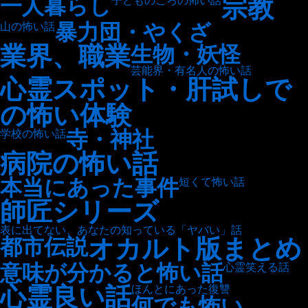
宗教
一人暮らし
子どものころの怖い話
暴力団・やくざ
山の怖い話
業界、職業
生物・妖怪
芸能界・有名人の怖い話
心霊スポット・肝試しで
の怖い体験
寺・神社
学校の怖い話
病院の怖い話
本当にあった事件
短くて怖い話
師匠シリーズ
表に出てない、あなたの知っている「ヤバい」話
オカルト版まとめ
都市伝説
意味が分かると怖い話
心霊笑える話
心霊良い話
ほんとにあった復讐
何でも怖い