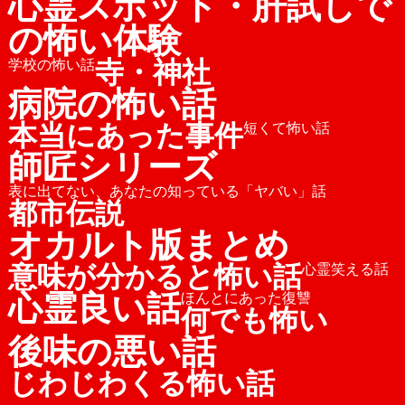
心霊スポット・肝試しで
の怖い体験
寺・神社
学校の怖い話
病院の怖い話
本当にあった事件
短くて怖い話
師匠シリーズ
表に出てない、あなたの知っている「ヤバい」話
都市伝説
オカルト版まとめ
意味が分かると怖い話
心霊笑える話
心霊良い話
ほんとにあった復讐
何でも怖い
後味の悪い話
じわじわくる怖い話