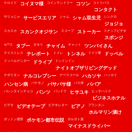
ケロイド
コインランドリー
コトリバコ
コイヌマ様
コツン
コンタクト
サリョじゃ
シャム
シンクロ
サービスエリア
シャム双生児
ジョジョ
スカスカ
スコープ
スナッフビデオ
スカンクオジサン
ストーカー
スポンジ
セ**ス
タモリ
チャット
タブー
チャイム
ツンバイさん
テイストレス
トイレ
ドイツ軍
テレポート
トンネル
ドッペル
ドッペルゲンガー
ドンドンドン
ドライブ
ナイトオブザリビングデッド
ナポリタン
ナースコール
ハッカイ
ナルコレプシー
ハカソヤ
バケモノ
バス停
ハンセン病
バサバサ様
ババア
バレンタインチョコ
パンドラ
ヒッチハイク
パンツ
ヒサユキ
ビジネスホテル
ビデオ
ビデオレター
プランタン
ビデオテープ
ピアノ
ホルマリン漬け
ボットン便所
ポルポト派
ポケモン都市伝説
マイナスドライバー