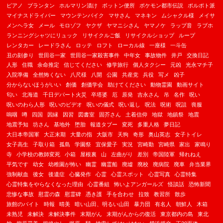
ピアノ
プランタン
ホルマリン漬け
ボットン便所
ポケモン都市伝説
ポルポト派
マイナスドライバー
マウンテンバイク
マサさん
マネキン
ムシャクル様
メイサ
メンヘラ女
メール
モロゾフ
ヤクザ
ヤマニシさん
ヤマノケ
ラップ音
ラブホ
ランニングシャツにリュック
リサイクルご飯
リサイクルショップ
ループ
レンタカー
レードラさん
ロッテ
ロフト
ローカル線
一座様
一斗缶
丑の刻参り
世田谷一家
世田谷一家殺害事件
中年女
事故物件
井戸
交換日記
人形
住職
余命推定
信じてください
修学旅行
個人タクシー
元凶
光永マチ子
入院準備
全然怖くない
八尺様
八開
公園
共産党
兵役
写メ
凶子
分からないほうがいい
創価
創価学会
助けてください
動物霊園
動画サイト
匂い
北海道
千日デパート火災
卒塔婆
厄
原発
吉永さん
吊
名作
呪い
呪いのわら人形
呪いのビデオ
呪いの儀式
呪い返し
呪法
呪術
呪詛
喪服
嗚咽
噂
四国
因縁
因習
図書室
固芥さん
土着信仰
地獄
地鎮祭
地震
地震予知
坊さん
基地外
堕胎
報道タブー
変死
多重人格
夢日記
大日本帝国軍
大正末期
大量の指
大阪市
天狗
奇形
奥山英志
女子トイレ
女子高生
子取り箱
孤島
学園祭
宜保愛子
実況
宮崎勤
宮崎県
家出
家鳴り
寺
小学校の教師変死
小箱
屋根裏
山
左曲がり
差別
帝国陸軍
帰れねえ
平気です
幼女
幼稚園が怖い
幽霊
幽霊船
廃墟
廃校
廃病院
廃車
弁当業界
強制献血
後女
後遺症
心臓発作
心霊
心霊スポット
心霊写真
心霊特集
心霊特集をやらなくなった理由
心霊番組
怖いよアンガールズ
怪談話
恐怖新聞
悲惨な事故
慰霊の森
慰霊碑
憑き護
手を合わせ
拉致
教習所
散歩
旅館のバイト
時報
晴美
暗い山田、明るい山田
暴力団
有名人
朝鮮人
木箱
未熟児
未解決
未解決事件
末期がん
末期がんからの復活
東京都内の島
東北