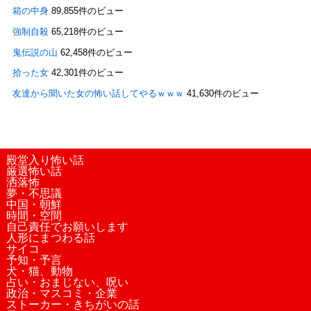
箱の中身
89,855件のビュー
強制自殺
65,218件のビュー
鬼伝説の山
62,458件のビュー
拾った女
42,301件のビュー
友達から聞いた女の怖い話してやるｗｗｗ
41,630件のビュー
殿堂入り怖い話
厳選怖い話
洒落怖
夢・不思議
中国・朝鮮
時間・空間
自己責任でお願いします
人形にまつわる話
サイコ
予知・予言
犬・猫、動物
占い・おまじない、呪い
政治・マスコミ・企業
ストーカー・きちがいの話