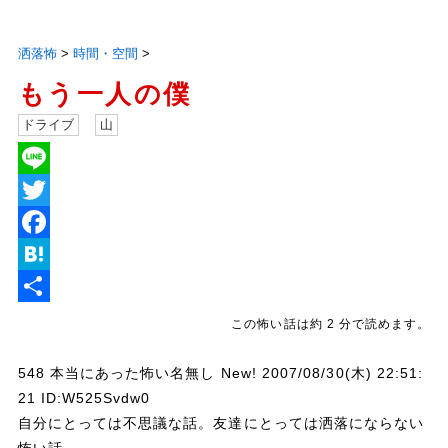
洒落怖
>
時間・空間
>
もう一人の僕
ドライブ
山
L
i
T
n
w
F
e
i
a
H
t
c
a
共
この怖い話は約 2 分で読めます。
t
e
t
有
548 本当にあった怖い名無し New! 2007/08/30(木) 22:51:
e
b
e
21 ID:W525Svdw0
r
o
n
自分にとっては不思議な話。友達にとっては洒落にならない
o
a