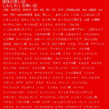
後味の悪い話
じわじわくる怖い話
18段
500円玉
80年代
893
911
B'z
DV
JCO
JR福知山線
mixi
pl病院
sns
sos
TBS
yahoo知恵袋
ああ、苦しい。
あやこさん
いじめ
いじめられっ子
いまじょさん
おかしくなった
おごめご様
おっさんから逃げる
お盆
お遍路
かいだんこわい
かくれんぼ
かしまさん
かんひも
くねくね
ここはとあるレストラン
こっくりさん
こっくりさんお帰り下さい
こぼれちゃう
さっちゃん
さーちゃん
つきのみや駅
てっぐ様
とあるかぞく
とわとわさん
にな神様
のっぺらぼう
はあ～い
びっくりするほどユートピア
ほんとはね
ぽぽぽ
みみくい様
もしもし
やくざ
ゆとり世代
りそな
アサン様
アナウンス
アヤコさん
アンガールズ
アンビリ
アーネスト・グリラー
イケモ様
イコイコウモリさん
イジメ
イヒカ
イヒカ様
イラク
ウェディングドレス
ウルトラソウル
エイズ
エリーゼの為に
エレベーター
オウム
オギソ
オークション
カゴメカゴメ
カーナビ
ガチで
キサラギ駅
キモオタ
キモヲタ
ギャンブル
ケロイド
コイヌマ様
コインランドリー
コツン
コトリバコ
コンタクト
サリョじゃ
サービスエリア
シャム
シャム双生児
シンクロ
ジョジョ
スカスカ
スカンクオジサン
スコープ
ストーカー
スナッフビデオ
スポンジ
セ**ス
タブー
タモリ
チャイム
チャット
ツンバイさん
テイストレス
テレポート
トイレ
トンネル
ドイツ軍
ドッペル
ドッペルゲンガー
ドライブ
ドンドンドン
ナイトオブザリビングデッド
ナポリタン
ナルコレプシー
ナースコール
ハカソヤ
ハッカイ
ハンセン病
バケモノ
バサバサ様
バス停
ババア
バレンタインチョコ
パンツ
パンドラ
ヒサユキ
ヒッチハイク
ビジネスホテル
ビデオ
ビデオテープ
ビデオレター