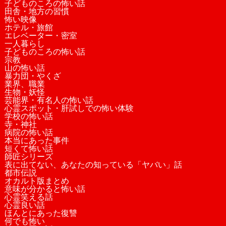
子どものころの怖い話
田舎・地方の習慣
怖い映像
ホテル・旅館
エレベーター・密室
一人暮らし
子どものころの怖い話
宗教
山の怖い話
暴力団・やくざ
業界、職業
生物・妖怪
芸能界・有名人の怖い話
心霊スポット・肝試しでの怖い体験
学校の怖い話
寺・神社
病院の怖い話
本当にあった事件
短くて怖い話
師匠シリーズ
表に出てない、あなたの知っている「ヤバい」話
都市伝説
オカルト版まとめ
意味が分かると怖い話
心霊笑える話
心霊良い話
ほんとにあった復讐
何でも怖い