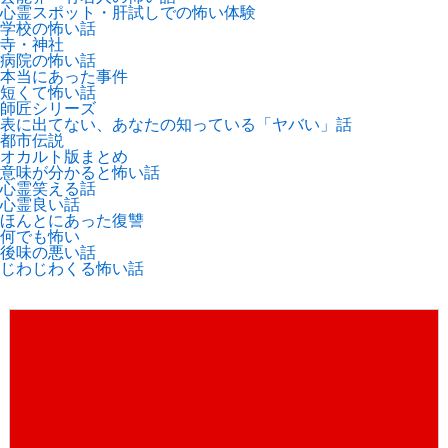
心霊スポット・肝試しでの怖い体験
学校の怖い話
寺・神社
病院の怖い話
本当にあった事件
短くて怖い話
師匠シリーズ
表に出てない、あなたの知っている「ヤバい」話
都市伝説
オカルト版まとめ
意味が分かると怖い話
心霊笑える話
心霊良い話
ほんとにあった復讐
何でも怖い
後味の悪い話
じわじわくる怖い話