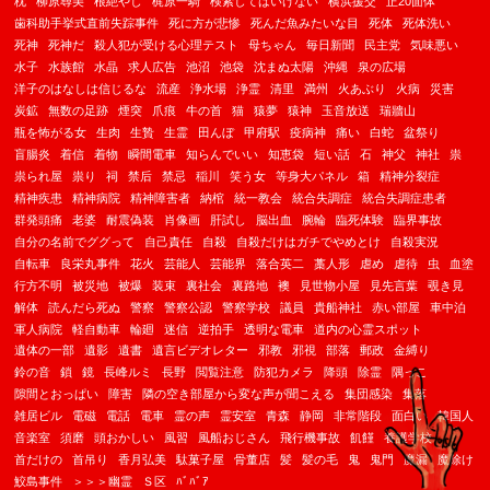
枕
柳原尋美
根絶やし
梶原一騎
検索してはいけない
横浜援交
正20面体
歯科助手挙式直前失踪事件
死に方が悲惨
死んだ魚みたいな目
死体
死体洗い
死神
死神だ
殺人犯が受ける心理テスト
母ちゃん
毎日新聞
民主党
気味悪い
水子
水族館
水晶
求人広告
池沼
池袋
沈まぬ太陽
沖縄
泉の広場
洋子のはなしは信じるな
流産
浄水場
浄霊
清里
満州
火あぶり
火病
災害
炭鉱
無数の足跡
煙突
爪痕
牛の首
猫
猿夢
猿神
玉音放送
瑞牆山
瓶を怖がる女
生肉
生贄
生霊
田んぼ
甲府駅
疫病神
痛い
白蛇
盆祭り
盲腸炎
着信
着物
瞬間電車
知らんでいい
知恵袋
短い話
石
神父
神社
祟
祟られ屋
祟り
祠
禁后
禁忌
稲川
笑う女
等身大パネル
箱
精神分裂症
精神疾患
精神病院
精神障害者
納棺
統一教会
統合失調症
統合失調症患者
群発頭痛
老婆
耐震偽装
肖像画
肝試し
脳出血
腕輪
臨死体験
臨界事故
自分の名前でググって
自己責任
自殺
自殺だけはガチでやめとけ
自殺実況
自転車
良栄丸事件
花火
芸能人
芸能界
落合英二
藁人形
虐め
虐待
虫
血塗
行方不明
被災地
被爆
装束
裏社会
裏路地
襖
見世物小屋
見先言葉
覗き見
解体
読んだら死ぬ
警察
警察公認
警察学校
議員
貴船神社
赤い部屋
車中泊
軍人病院
軽自動車
輪廻
迷信
逆拍手
透明な電車
道内の心霊スポット
遺体の一部
遺影
遺書
遺言ビデオレター
邪教
邪視
部落
郵政
金縛り
鈴の音
鎖
鏡
長峰ルミ
長野
閲覧注意
防犯カメラ
降頭
除霊
隅っこ
隙間とおっぱい
障害
隣の空き部屋から変な声が聞こえる
集団感染
集落
雑居ビル
電磁
電話
電車
霊の声
霊安室
青森
静岡
非常階段
面白い
韓国人
音楽室
須磨
頭おかしい
風習
風船おじさん
飛行機事故
飢饉
養護学校
首だけの
首吊り
香月弘美
駄菓子屋
骨董店
髪
髪の毛
鬼
鬼門
魔漏
魔除け
鮫島事件
＞＞＞幽霊
Ｓ区
ﾊﾞﾊﾞｱ