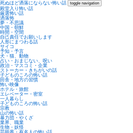
死ぬほど洒落にならない怖い話
toggle navigation
殿堂入り怖い話
厳選怖い話
洒落怖
夢・不思議
中国・朝鮮
時間・空間
自己責任でお願いします
人形にまつわる話
サイコ
予知・予言
犬・猫、動物
占い・おまじない、呪い
政治・マスコミ・企業
ストーカー・きちがいの話
子どものころの怖い話
田舎・地方の習慣
怖い映像
ホテル・旅館
エレベーター・密室
一人暮らし
子どものころの怖い話
宗教
山の怖い話
暴力団・やくざ
業界、職業
生物・妖怪
芸能界・有名人の怖い話