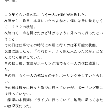
怖い話。
k
１０年くらい前の話。もう一人の僕がが出現した。
友達から、昨日、本屋にいたのよねと。僕には身に覚えなく
て、？？？の状態。
友達曰く、声を掛けたけど逃げるように外へ出て行ったとい
うこと。
その日は仕事でその時間に本屋に行くのは不可能の状態。
友達に話したら、「それじゃ、よく似た人だったのか」とな
んとなく納得していた。
その数日後、友達がボーリング場でもう一人の僕に遭遇し
た。
その時、もう一人の俺は女の子とボーリングをしていたらし
い。
その日は確かに彼女と遊びに行っていたが、ボーリング場に
は行っていない。
山梨県の本栖湖にドライブに行っていて、地元に帰ってきた
のは深夜だった。