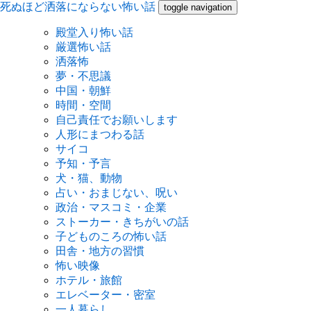
死ぬほど洒落にならない怖い話
toggle navigation
殿堂入り怖い話
厳選怖い話
洒落怖
夢・不思議
中国・朝鮮
時間・空間
自己責任でお願いします
人形にまつわる話
サイコ
予知・予言
犬・猫、動物
占い・おまじない、呪い
政治・マスコミ・企業
ストーカー・きちがいの話
子どものころの怖い話
田舎・地方の習慣
怖い映像
ホテル・旅館
エレベーター・密室
一人暮らし