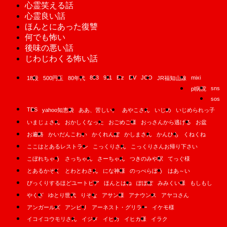
心霊笑える話
心霊良い話
ほんとにあった復讐
何でも怖い
後味の悪い話
じわじわくる怖い話
893
911
B'z
DV
JCO
mixi
18段
500円玉
80年代
JR福知山線
sns
pl病院
sos
TBS
yahoo知恵袋
ああ、苦しい。
あやこさん
いじめ
いじめられっ子
いまじょさん
おかしくなった
おごめご様
おっさんから逃げる
お盆
お遍路
かいだんこわい
かくれんぼ
かしまさん
かんひも
くねくね
ここはとあるレストラン
こっくりさん
こっくりさんお帰り下さい
こぼれちゃう
さっちゃん
さーちゃん
つきのみや駅
てっぐ様
とあるかぞく
とわとわさん
にな神様
のっぺらぼう
はあ～い
びっくりするほどユートピア
ほんとはね
ぽぽぽ
みみくい様
もしもし
やくざ
ゆとり世代
りそな
アサン様
アナウンス
アヤコさん
アンガールズ
アンビリ
アーネスト・グリラー
イケモ様
イコイコウモリさん
イジメ
イヒカ
イヒカ様
イラク