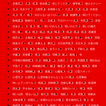
交換日記
人形
住職
余命推定
信じてください
修学旅行
個人タクシー
元凶
光永マチ子
入院準備
全然怖くない
八尺様
八開
公園
共産党
兵役
写メ
凶子
分からないほうがいい
創価
創価学会
助けてください
動物霊園
動画サイト
匂い
北海道
千日デパート火災
卒塔婆
厄
原発
吉永さん
吊
名作
呪い
呪いのわら人形
呪いのビデオ
呪いの儀式
呪い返し
呪法
呪術
呪詛
喪服
嗚咽
噂
四国
因縁
因習
図書室
固芥さん
土着信仰
地獄
地鎮祭
地震
地震予知
坊さん
基地外
堕胎
報道タブー
変死
多重人格
夢日記
大日本帝国軍
大正末期
大量の指
大阪市
天狗
奇形
奥山英志
女子トイレ
女子高生
子取り箱
孤島
学園祭
宜保愛子
実況
宮崎勤
宮崎県
家出
家鳴り
寺
小学校の教師変死
小箱
屋根裏
山
左曲がり
差別
帝国陸軍
帰れねえ
平気です
幼女
幼稚園が怖い
幽霊
幽霊船
廃墟
廃校
廃病院
廃車
弁当業界
強制献血
後女
後遺症
心臓発作
心霊
心霊スポット
心霊写真
心霊特集
心霊特集をやらなくなった理由
心霊番組
怖いよアンガールズ
怪談話
恐怖新聞
悲惨な事故
慰霊の森
慰霊碑
憑き護
手を合わせ
拉致
教習所
散歩
旅館のバイト
時報
晴美
暗い山田、明るい山田
暴力団
有名人
朝鮮人
木箱
未熟児
未解決
未解決事件
末期がん
末期がんからの復活
東京都内の島
東北
枕
柳原尋美
根絶やし
梶原一騎
検索してはいけない
横浜援交
正20面体