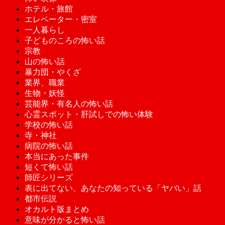
ホテル・旅館
エレベーター・密室
一人暮らし
子どものころの怖い話
宗教
山の怖い話
暴力団・やくざ
業界、職業
生物・妖怪
芸能界・有名人の怖い話
心霊スポット・肝試しでの怖い体験
学校の怖い話
寺・神社
病院の怖い話
本当にあった事件
短くて怖い話
師匠シリーズ
表に出てない、あなたの知っている「ヤバい」話
都市伝説
オカルト版まとめ
意味が分かると怖い話