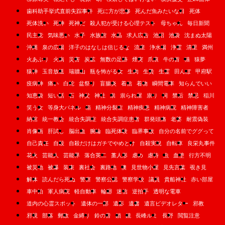
歯科助手挙式直前失踪事件
死に方が悲惨
死んだ魚みたいな目
死体
死体洗い
死神
死神だ
殺人犯が受ける心理テスト
母ちゃん
毎日新聞
民主党
気味悪い
水子
水族館
水晶
求人広告
池沼
池袋
沈まぬ太陽
沖縄
泉の広場
洋子のはなしは信じるな
流産
浄水場
浄霊
清里
満州
火あぶり
火病
災害
炭鉱
無数の足跡
煙突
爪痕
牛の首
猫
猿夢
猿神
玉音放送
瑞牆山
瓶を怖がる女
生肉
生贄
生霊
田んぼ
甲府駅
疫病神
痛い
白蛇
盆祭り
盲腸炎
着信
着物
瞬間電車
知らんでいい
知恵袋
短い話
石
神父
神社
祟
祟られ屋
祟り
祠
禁后
禁忌
稲川
笑う女
等身大パネル
箱
精神分裂症
精神疾患
精神病院
精神障害者
納棺
統一教会
統合失調症
統合失調症患者
群発頭痛
老婆
耐震偽装
肖像画
肝試し
脳出血
腕輪
臨死体験
臨界事故
自分の名前でググって
自己責任
自殺
自殺だけはガチでやめとけ
自殺実況
自転車
良栄丸事件
花火
芸能人
芸能界
落合英二
藁人形
虐め
虐待
虫
血塗
行方不明
被災地
被爆
装束
裏社会
裏路地
襖
見世物小屋
見先言葉
覗き見
解体
読んだら死ぬ
警察
警察公認
警察学校
議員
貴船神社
赤い部屋
車中泊
軍人病院
軽自動車
輪廻
迷信
逆拍手
透明な電車
道内の心霊スポット
遺体の一部
遺影
遺書
遺言ビデオレター
邪教
邪視
部落
郵政
金縛り
鈴の音
鎖
鏡
長峰ルミ
長野
閲覧注意