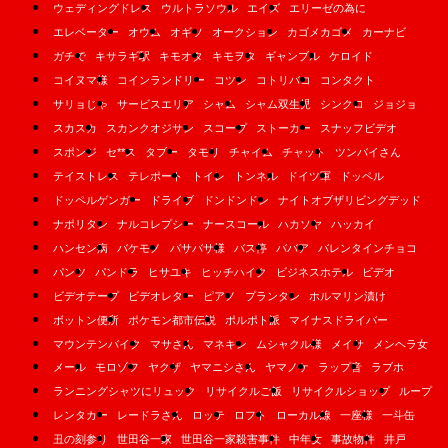
ウェディングドレス
ウルトラソウル
エイズ
エリーゼの為に
エレベーター
オウム
オギソ
オークション
カゴメカゴメ
カーナビ
ガチで
キサラギ駅
キモオタ
キモヲタ
ギャンブル
ケロイド
コイヌマ様
コインランドリー
コツン
コトリバコ
コンタクト
サリョじゃ
サービスエリア
シャム
シャム双生児
シンクロ
ジョジョ
スカスカ
スカンクオジサン
スコープ
ストーカー
スナッフビデオ
スポンジ
セ**ス
タブー
タモリ
チャイム
チャット
ツンバイさん
テイストレス
テレポート
トイレ
トンネル
ドイツ軍
ドッペル
ドッペルゲンガー
ドライブ
ドンドンドン
ナイトオブザリビングデッド
ナポリタン
ナルコレプシー
ナースコール
ハカソヤ
ハッカイ
ハンセン病
バケモノ
バサバサ様
バス停
ババア
バレンタインチョコ
パンツ
パンドラ
ヒサユキ
ヒッチハイク
ビジネスホテル
ビデオ
ビデオテープ
ビデオレター
ピアノ
プランタン
ホルマリン漬け
ボットン便所
ポケモン都市伝説
ポルポト派
マイナスドライバー
マウンテンバイク
マサさん
マネキン
ムシャクル様
メイサ
メンヘラ女
メール
モロゾフ
ヤクザ
ヤマニシさん
ヤマノケ
ラップ音
ラブホ
ランニングシャツにリュック
リサイクルご飯
リサイクルショップ
ループ
レンタカー
レードラさん
ロッテ
ロフト
ローカル線
一座様
一斗缶
丑の刻参り
世田谷一家
世田谷一家殺害事件
中年女
事故物件
井戸