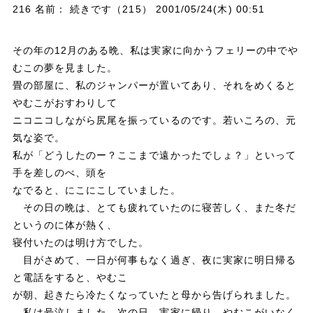
216 名前： 続きです（215） 2001/05/24(木) 00:51
その年の12月のある晩、私は実家に向かうフェリーの中でや
むこの夢を見ました。
畳の部屋に、私のジャンパーが置いてあり、それをめくると
やむこがおすわりして
ニコニコしながら尻尾を振っているのです。若いころの、元
気な姿で。
私が「どうしたのー？ここまで遠かったでしょ？」といって
手を差しのべ、頭を
なでると、にこにこしていました。
その日の晩は、とても疲れていたのに寝苦しく、また冬だ
というのに体が熱く、
寝付いたのは明け方でした。
目がさめて、一日が何事もなく過ぎ、夜に実家に明日帰る
と電話をすると、やむこ
が朝、起きたら冷たくなっていたと母から告げられました。
私は号泣しました。次の日、実家に帰り、やむこがいなく