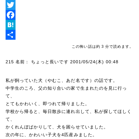
L
i
T
n
w
F
e
i
a
H
t
c
a
共
この怖い話は約 3 分で読めます。
t
e
t
有
215 名前： ちょっと長いです 2001/05/24(木) 00:48
e
b
e
r
o
n
私が飼っていた犬（やむこ、あだ名です）の話です。
o
a
中学生のころ、父の知り合いの家で生まれたのを見に行っ
k
て、
とてもかわいく、即つれて帰りました。
学校から帰ると、毎日散歩に連れ出して、私が探してほしく
て、
かくれんぼばかりして、犬を困らせていました。
次の年に、かわいい子犬を4匹産みました。