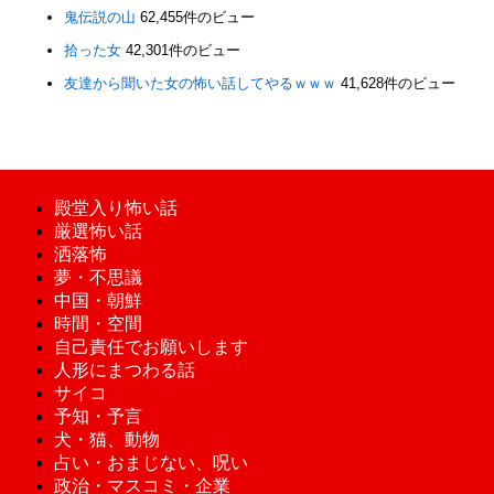
鬼伝説の山
62,455件のビュー
拾った女
42,301件のビュー
友達から聞いた女の怖い話してやるｗｗｗ
41,628件のビュー
殿堂入り怖い話
厳選怖い話
洒落怖
夢・不思議
中国・朝鮮
時間・空間
自己責任でお願いします
人形にまつわる話
サイコ
予知・予言
犬・猫、動物
占い・おまじない、呪い
政治・マスコミ・企業