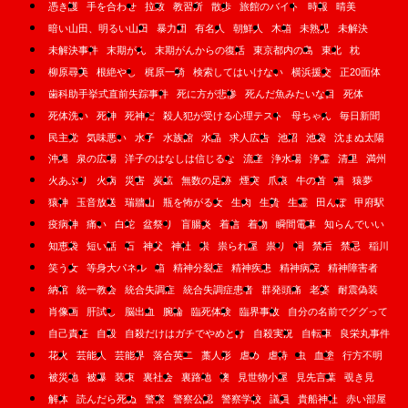
憑き護
手を合わせ
拉致
教習所
散歩
旅館のバイト
時報
晴美
暗い山田、明るい山田
暴力団
有名人
朝鮮人
木箱
未熟児
未解決
未解決事件
末期がん
末期がんからの復活
東京都内の島
東北
枕
柳原尋美
根絶やし
梶原一騎
検索してはいけない
横浜援交
正20面体
歯科助手挙式直前失踪事件
死に方が悲惨
死んだ魚みたいな目
死体
死体洗い
死神
死神だ
殺人犯が受ける心理テスト
母ちゃん
毎日新聞
民主党
気味悪い
水子
水族館
水晶
求人広告
池沼
池袋
沈まぬ太陽
沖縄
泉の広場
洋子のはなしは信じるな
流産
浄水場
浄霊
清里
満州
火あぶり
火病
災害
炭鉱
無数の足跡
煙突
爪痕
牛の首
猫
猿夢
猿神
玉音放送
瑞牆山
瓶を怖がる女
生肉
生贄
生霊
田んぼ
甲府駅
疫病神
痛い
白蛇
盆祭り
盲腸炎
着信
着物
瞬間電車
知らんでいい
知恵袋
短い話
石
神父
神社
祟
祟られ屋
祟り
祠
禁后
禁忌
稲川
笑う女
等身大パネル
箱
精神分裂症
精神疾患
精神病院
精神障害者
納棺
統一教会
統合失調症
統合失調症患者
群発頭痛
老婆
耐震偽装
肖像画
肝試し
脳出血
腕輪
臨死体験
臨界事故
自分の名前でググって
自己責任
自殺
自殺だけはガチでやめとけ
自殺実況
自転車
良栄丸事件
花火
芸能人
芸能界
落合英二
藁人形
虐め
虐待
虫
血塗
行方不明
被災地
被爆
装束
裏社会
裏路地
襖
見世物小屋
見先言葉
覗き見
解体
読んだら死ぬ
警察
警察公認
警察学校
議員
貴船神社
赤い部屋