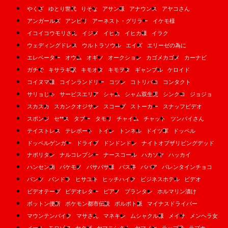
やくざ
ゆとり世代
りそな
アサン様
アナウンス
アヤコさん
アンガールズ
アンビリ
アーネスト・グリラー
イケモ様
イコイコウモリさん
イジメ
イヒカ
イヒカ様
イラク
ウェディングドレス
ウルトラソウル
エイズ
エリーゼの為に
エレベーター
オウム
オギソ
オークション
カゴメカゴメ
カーナビ
ガチで
キサラギ駅
キモオタ
キモヲタ
ギャンブル
ケロイド
コイヌマ様
コインランドリー
コツン
コトリバコ
コンタクト
サリョじゃ
サービスエリア
シャム
シャム双生児
シンクロ
ジョジョ
スカスカ
スカンクオジサン
スコープ
ストーカー
スナッフビデオ
スポンジ
セ**ス
タブー
タモリ
チャイム
チャット
ツンバイさん
テイストレス
テレポート
トイレ
トンネル
ドイツ軍
ドッペル
ドッペルゲンガー
ドライブ
ドンドンドン
ナイトオブザリビングデッド
ナポリタン
ナルコレプシー
ナースコール
ハカソヤ
ハッカイ
ハンセン病
バケモノ
バサバサ様
バス停
ババア
バレンタインチョコ
パンツ
パンドラ
ヒサユキ
ヒッチハイク
ビジネスホテル
ビデオ
ビデオテープ
ビデオレター
ピアノ
プランタン
ホルマリン漬け
ボットン便所
ポケモン都市伝説
ポルポト派
マイナスドライバー
マウンテンバイク
マサさん
マネキン
ムシャクル様
メイサ
メンヘラ女