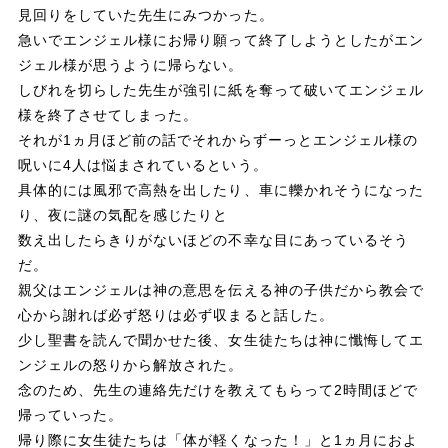
見回りをしていた先生にみつかった。
急いでエンジェル様にお帰り願って終了しようとしたがエン
ジェル様が思うように帰らない。
しびれを切らした先生が強引に紙を奪って破いてエンジェル
様を終了させてしまった。
それが1ヵ月ほど前の話でそれからずーっとエンジェル様の
呪いに4人は悩まされているという。
具体的には風邪で高熱を出したり、車に轢かれそうになった
り、夜に謎の気配を感じたりと
数え出したらきりがないほどの不幸な目にあっているそう
だ。
親父はエンジェルは神の意思を伝える神の子供だから教会で
心から謝れば必ず怒りは必ず収まると話した。
少し聖書を読んで聞かせた後、女生徒たちは神に懺悔してエ
ンジェルの怒りから解放された。
念のため、先生の連絡先だけを教えてもらって2時間ほどで
帰っていった。
帰り際に女生徒たちは「体が軽くなった！」と1ヵ月におよ