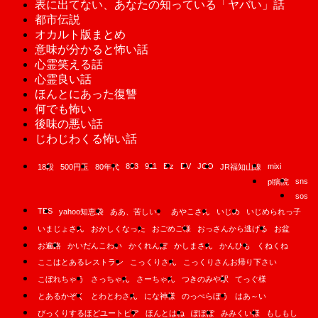
表に出てない、あなたの知っている「ヤバい」話
都市伝説
オカルト版まとめ
意味が分かると怖い話
心霊笑える話
心霊良い話
ほんとにあった復讐
何でも怖い
後味の悪い話
じわじわくる怖い話
893
911
B'z
DV
JCO
mixi
18段
500円玉
80年代
JR福知山線
sns
pl病院
sos
TBS
yahoo知恵袋
ああ、苦しい。
あやこさん
いじめ
いじめられっ子
いまじょさん
おかしくなった
おごめご様
おっさんから逃げる
お盆
お遍路
かいだんこわい
かくれんぼ
かしまさん
かんひも
くねくね
ここはとあるレストラン
こっくりさん
こっくりさんお帰り下さい
こぼれちゃう
さっちゃん
さーちゃん
つきのみや駅
てっぐ様
とあるかぞく
とわとわさん
にな神様
のっぺらぼう
はあ～い
びっくりするほどユートピア
ほんとはね
ぽぽぽ
みみくい様
もしもし