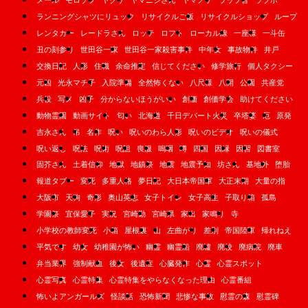
メール
モロゾフ
ヤクザ
ヤマニシさん
ヤマノケ
ラップ音
ラブホ
ランニングシャツにリュック
リサイクルご飯
リサイクルショップ
ループ
レンタカー
レードラさん
ロッテ
ロフト
ローカル線
一座様
一斗缶
丑の刻参り
世田谷一家
世田谷一家殺害事件
中年女
事故物件
井戸
交換日記
人形
住職
余命推定
信じてください
修学旅行
個人タクシー
元凶
光永マチ子
入院準備
全然怖くない
八尺様
八開
公園
共産党
兵役
写メ
凶子
分からないほうがいい
創価
創価学会
助けてください
動物霊園
動画サイト
匂い
北海道
千日デパート火災
卒塔婆
厄
原発
吉永さん
吊
名作
呪い
呪いのわら人形
呪いのビデオ
呪いの儀式
呪い返し
呪法
呪術
呪詛
喪服
嗚咽
噂
四国
因縁
因習
図書室
固芥さん
土着信仰
地獄
地鎮祭
地震
地震予知
坊さん
基地外
堕胎
報道タブー
変死
多重人格
夢日記
大日本帝国軍
大正末期
大量の指
大阪市
天狗
奇形
奥山英志
女子トイレ
女子高生
子取り箱
孤島
学園祭
宜保愛子
実況
宮崎勤
宮崎県
家出
家鳴り
寺
小学校の教師変死
小箱
屋根裏
山
左曲がり
差別
帝国陸軍
帰れねえ
平気です
幼女
幼稚園が怖い
幽霊
幽霊船
廃墟
廃校
廃病院
廃車
弁当業界
強制献血
後女
後遺症
心臓発作
心霊
心霊スポット
心霊写真
心霊特集
心霊特集をやらなくなった理由
心霊番組
怖いよアンガールズ
怪談話
恐怖新聞
悲惨な事故
慰霊の森
慰霊碑