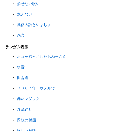
消せない呪い
燃えない
風俗の話といまじょ
怨念
ランダム表示
ネコを抱っこしたおねーさん
物音
田舎道
２００７年 ホテルで
赤いマジック
渓流釣り
四枚の付箋
詳しい解説