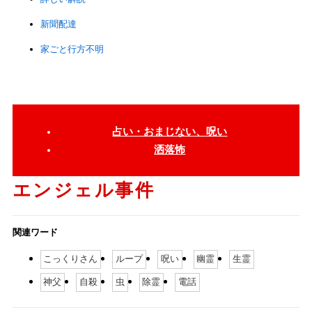
新聞配達
家ごと行方不明
占い・おまじない、呪い
洒落怖
エンジェル事件
関連ワード
こっくりさん
ループ
呪い
幽霊
生霊
神父
自殺
虫
除霊
電話