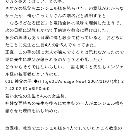
り方を教えてほしい。との事。
さすがの親父もエンジェル様を怒らせた。の意味がわからな
かったが、俺がこっくりさんの別名だと説明すると
「なるほどなるほど」と電話全体の意味を理解したようで、
次の日曜に説教もかねて子供達を教会に呼び出した。
多少の興味もあり日曜に俺も教会で待っていると、おどろい
たことに先生と生徒4人の計5人でやってきた。
正直、この手の話に大人が噛んでくるとは思わなかったので
逆に先生に親父が怒られるのかも？と心配したが
どうやらそうではないらしい。 話を聞くと先生もエンジェ
ル様の被害者だというのだ。
631 神父の子 ◆/TT.ge0EVs sage New! 2007/11/07(水) 2
2:43:02 ID:a6IF0eir0
若い女性の先生と4人の女生徒。
神妙な面持ちの先生を後ろに女生徒の一人がエンジェル様を
怒らせた理由を話し始めた。
放課後、教室でエンジェル様を4人でしていたところ教室の