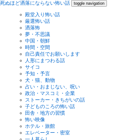
死ぬほど洒落にならない怖い話
toggle navigation
殿堂入り怖い話
厳選怖い話
洒落怖
夢・不思議
中国・朝鮮
時間・空間
自己責任でお願いします
人形にまつわる話
サイコ
予知・予言
犬・猫、動物
占い・おまじない、呪い
政治・マスコミ・企業
ストーカー・きちがいの話
子どものころの怖い話
田舎・地方の習慣
怖い映像
ホテル・旅館
エレベーター・密室
一人暮らし