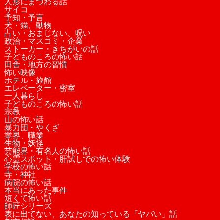
人形にまつわる話
サイコ
予知・予言
犬・猫、動物
占い・おまじない、呪い
政治・マスコミ・企業
ストーカー・きちがいの話
子どものころの怖い話
田舎・地方の習慣
怖い映像
ホテル・旅館
エレベーター・密室
一人暮らし
子どものころの怖い話
宗教
山の怖い話
暴力団・やくざ
業界、職業
生物・妖怪
芸能界・有名人の怖い話
心霊スポット・肝試しでの怖い体験
学校の怖い話
寺・神社
病院の怖い話
本当にあった事件
短くて怖い話
師匠シリーズ
表に出てない、あなたの知っている「ヤバい」話