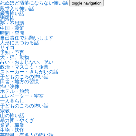
死ぬほど洒落にならない怖い話
toggle navigation
殿堂入り怖い話
厳選怖い話
洒落怖
夢・不思議
中国・朝鮮
時間・空間
自己責任でお願いします
人形にまつわる話
サイコ
予知・予言
犬・猫、動物
占い・おまじない、呪い
政治・マスコミ・企業
ストーカー・きちがいの話
子どものころの怖い話
田舎・地方の習慣
怖い映像
ホテル・旅館
エレベーター・密室
一人暮らし
子どものころの怖い話
宗教
山の怖い話
暴力団・やくざ
業界、職業
生物・妖怪
芸能界・有名人の怖い話