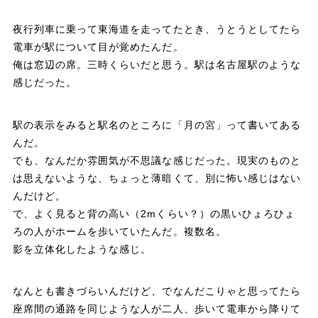
r
o
n
夜行列車に乗って東海道を走ってたとき、うとうとしてたら
o
a
電車が駅について目が覚めたんだ。
k
俺は窓辺の席。三時くらいだと思う。駅は名古屋駅のような
感じだった。
駅の表示をみると駅名のところに「月の宮」って書いてある
んだ。
でも、なんだか雰囲気が不思議な感じだった。現実のものと
は思えないような、ちょっと薄暗くて、別に怖い感じはない
んだけど。
で、よく見ると背の高い（2mくらい？）の黒いひょろひょ
ろの人がホームを歩いていたんだ。複数名。
影を立体化したような感じ。
なんとも書きづらいんだけど、でなんだこりゃと思ってたら
座席間の通路を同じような人が二人、歩いて電車から降りて