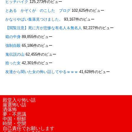
ヒッチハイク
125,273件のビュー
とある かぞくが のこした ブログ
102,625件のビュー
かなりやばい集落見つけました。
93,167件のビュー
【閲覧注意】死に方が悲惨な有名人＆無名人
92,227件のビュー
箱の中身
89,855件のビュー
強制自殺
65,186件のビュー
鬼伝説の山
62,455件のビュー
拾った女
42,301件のビュー
友達から聞いた女の怖い話してやるｗｗｗ
41,628件のビュー
殿堂入り怖い話
厳選怖い話
洒落怖
夢・不思議
中国・朝鮮
時間・空間
自己責任でお願いします