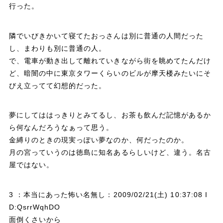
行った。
隣でいびきかいて寝てたおっさんは別に普通の人間だった
し、まわりも別に普通の人。
で、電車が動き出して離れていきながら街を眺めてたんだけ
ど、暗闇の中に東京タワーくらいのビルが摩天楼みたいにそ
びえ立ってて幻想的だった。
夢にしてははっきりとみてるし、お茶も飲んだ記憶があるか
ら何なんだろうなぁって思う。
金縛りのときの現実っぽい夢なのか、何だったのか。
月の宮っていうのは徳島に知名あるらしいけど、違う。名古
屋ではない。
3 ：本当にあった怖い名無し：2009/02/21(土) 10:37:08 I
D:QsrrWqhDO
面倒くさいから