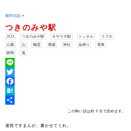
都市伝説
>
つきのみや駅
JCO
つきのみや駅
キサラギ駅
トンネル
ラブホ
公園
山
幽霊
廃墟
神社
金縛り
電車
静岡
鬼
L
i
T
n
w
F
e
i
a
H
t
c
a
共
この怖い話は約 3 分で読めます。
t
e
t
有
連投ですまんが、書かせてくれ。
e
b
e