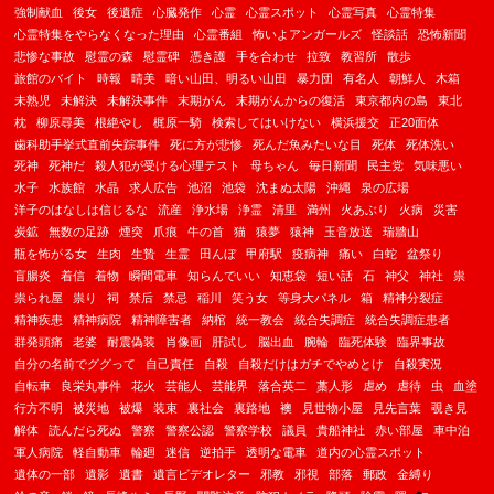
強制献血
後女
後遺症
心臓発作
心霊
心霊スポット
心霊写真
心霊特集
心霊特集をやらなくなった理由
心霊番組
怖いよアンガールズ
怪談話
恐怖新聞
悲惨な事故
慰霊の森
慰霊碑
憑き護
手を合わせ
拉致
教習所
散歩
旅館のバイト
時報
晴美
暗い山田、明るい山田
暴力団
有名人
朝鮮人
木箱
未熟児
未解決
未解決事件
末期がん
末期がんからの復活
東京都内の島
東北
枕
柳原尋美
根絶やし
梶原一騎
検索してはいけない
横浜援交
正20面体
歯科助手挙式直前失踪事件
死に方が悲惨
死んだ魚みたいな目
死体
死体洗い
死神
死神だ
殺人犯が受ける心理テスト
母ちゃん
毎日新聞
民主党
気味悪い
水子
水族館
水晶
求人広告
池沼
池袋
沈まぬ太陽
沖縄
泉の広場
洋子のはなしは信じるな
流産
浄水場
浄霊
清里
満州
火あぶり
火病
災害
炭鉱
無数の足跡
煙突
爪痕
牛の首
猫
猿夢
猿神
玉音放送
瑞牆山
瓶を怖がる女
生肉
生贄
生霊
田んぼ
甲府駅
疫病神
痛い
白蛇
盆祭り
盲腸炎
着信
着物
瞬間電車
知らんでいい
知恵袋
短い話
石
神父
神社
祟
祟られ屋
祟り
祠
禁后
禁忌
稲川
笑う女
等身大パネル
箱
精神分裂症
精神疾患
精神病院
精神障害者
納棺
統一教会
統合失調症
統合失調症患者
群発頭痛
老婆
耐震偽装
肖像画
肝試し
脳出血
腕輪
臨死体験
臨界事故
自分の名前でググって
自己責任
自殺
自殺だけはガチでやめとけ
自殺実況
自転車
良栄丸事件
花火
芸能人
芸能界
落合英二
藁人形
虐め
虐待
虫
血塗
行方不明
被災地
被爆
装束
裏社会
裏路地
襖
見世物小屋
見先言葉
覗き見
解体
読んだら死ぬ
警察
警察公認
警察学校
議員
貴船神社
赤い部屋
車中泊
軍人病院
軽自動車
輪廻
迷信
逆拍手
透明な電車
道内の心霊スポット
遺体の一部
遺影
遺書
遺言ビデオレター
邪教
邪視
部落
郵政
金縛り