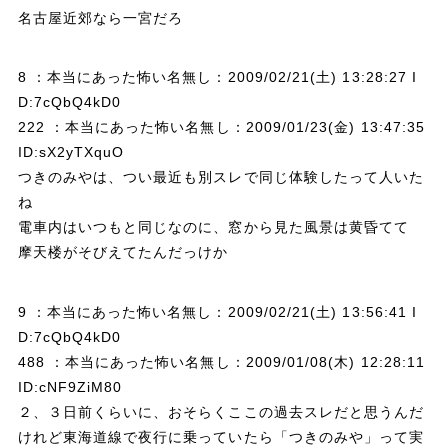
名古屋近郊なら一宮だろ
8 ：本当にあった怖い名無し：2009/02/21(土) 13:28:27 I
D:7cQbQ4kD0
222 ：本当にあった怖い名無し：2009/01/23(金) 13:47:35
ID:sX2yTXquO
つきのみやは、つい最近も別スレで同じ体験したって人いた
ね
電車内はいつもと同じなのに、窓から見た風景は黄昏てて
摩天楼がそびえてたんだっけか
9 ：本当にあった怖い名無し：2009/02/21(土) 13:56:41 I
D:7cQbQ4kD0
488 ：本当にあった怖い名無し：2009/01/08(木) 12:28:11
ID:cNF9ZiM80
２、３日前くらいに、おそらくここの過去スレだと思うんだ
けれど東海道線で夜行に乗っていたら「つきのみや」って実