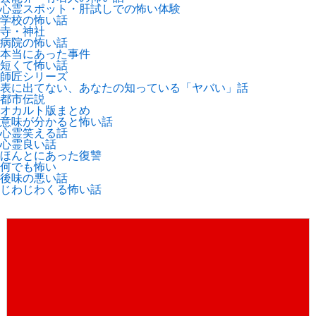
心霊スポット・肝試しでの怖い体験
学校の怖い話
寺・神社
病院の怖い話
本当にあった事件
短くて怖い話
師匠シリーズ
表に出てない、あなたの知っている「ヤバい」話
都市伝説
オカルト版まとめ
意味が分かると怖い話
心霊笑える話
心霊良い話
ほんとにあった復讐
何でも怖い
後味の悪い話
じわじわくる怖い話