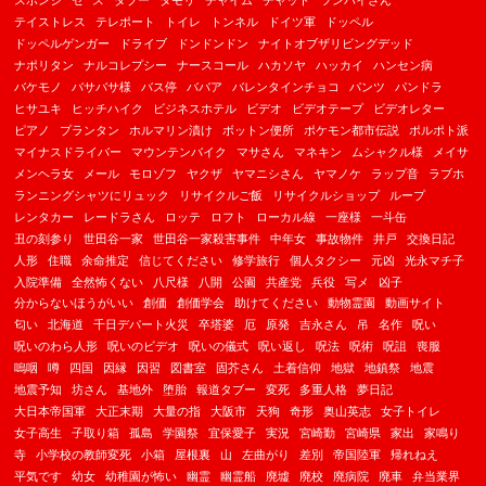
スポンジ
セ**ス
タブー
タモリ
チャイム
チャット
ツンバイさん
テイストレス
テレポート
トイレ
トンネル
ドイツ軍
ドッペル
ドッペルゲンガー
ドライブ
ドンドンドン
ナイトオブザリビングデッド
ナポリタン
ナルコレプシー
ナースコール
ハカソヤ
ハッカイ
ハンセン病
バケモノ
バサバサ様
バス停
ババア
バレンタインチョコ
パンツ
パンドラ
ヒサユキ
ヒッチハイク
ビジネスホテル
ビデオ
ビデオテープ
ビデオレター
ピアノ
プランタン
ホルマリン漬け
ボットン便所
ポケモン都市伝説
ポルポト派
マイナスドライバー
マウンテンバイク
マサさん
マネキン
ムシャクル様
メイサ
メンヘラ女
メール
モロゾフ
ヤクザ
ヤマニシさん
ヤマノケ
ラップ音
ラブホ
ランニングシャツにリュック
リサイクルご飯
リサイクルショップ
ループ
レンタカー
レードラさん
ロッテ
ロフト
ローカル線
一座様
一斗缶
丑の刻参り
世田谷一家
世田谷一家殺害事件
中年女
事故物件
井戸
交換日記
人形
住職
余命推定
信じてください
修学旅行
個人タクシー
元凶
光永マチ子
入院準備
全然怖くない
八尺様
八開
公園
共産党
兵役
写メ
凶子
分からないほうがいい
創価
創価学会
助けてください
動物霊園
動画サイト
匂い
北海道
千日デパート火災
卒塔婆
厄
原発
吉永さん
吊
名作
呪い
呪いのわら人形
呪いのビデオ
呪いの儀式
呪い返し
呪法
呪術
呪詛
喪服
嗚咽
噂
四国
因縁
因習
図書室
固芥さん
土着信仰
地獄
地鎮祭
地震
地震予知
坊さん
基地外
堕胎
報道タブー
変死
多重人格
夢日記
大日本帝国軍
大正末期
大量の指
大阪市
天狗
奇形
奥山英志
女子トイレ
女子高生
子取り箱
孤島
学園祭
宜保愛子
実況
宮崎勤
宮崎県
家出
家鳴り
寺
小学校の教師変死
小箱
屋根裏
山
左曲がり
差別
帝国陸軍
帰れねえ
平気です
幼女
幼稚園が怖い
幽霊
幽霊船
廃墟
廃校
廃病院
廃車
弁当業界