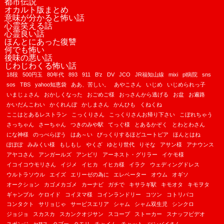
都市伝説
オカルト版まとめ
意味が分かると怖い話
心霊笑える話
心霊良い話
ほんとにあった復讐
何でも怖い
後味の悪い話
じわじわくる怖い話
18段
500円玉
80年代
893
911
B'z
DV
JCO
JR福知山線
mixi
pl病院
sns
sos
TBS
yahoo知恵袋
ああ、苦しい。
あやこさん
いじめ
いじめられっ子
いまじょさん
おかしくなった
おごめご様
おっさんから逃げる
お盆
お遍路
かいだんこわい
かくれんぼ
かしまさん
かんひも
くねくね
ここはとあるレストラン
こっくりさん
こっくりさんお帰り下さい
こぼれちゃう
さっちゃん
さーちゃん
つきのみや駅
てっぐ様
とあるかぞく
とわとわさん
にな神様
のっぺらぼう
はあ～い
びっくりするほどユートピア
ほんとはね
ぽぽぽ
みみくい様
もしもし
やくざ
ゆとり世代
りそな
アサン様
アナウンス
アヤコさん
アンガールズ
アンビリ
アーネスト・グリラー
イケモ様
イコイコウモリさん
イジメ
イヒカ
イヒカ様
イラク
ウェディングドレス
ウルトラソウル
エイズ
エリーゼの為に
エレベーター
オウム
オギソ
オークション
カゴメカゴメ
カーナビ
ガチで
キサラギ駅
キモオタ
キモヲタ
ギャンブル
ケロイド
コイヌマ様
コインランドリー
コツン
コトリバコ
コンタクト
サリョじゃ
サービスエリア
シャム
シャム双生児
シンクロ
ジョジョ
スカスカ
スカンクオジサン
スコープ
ストーカー
スナッフビデオ