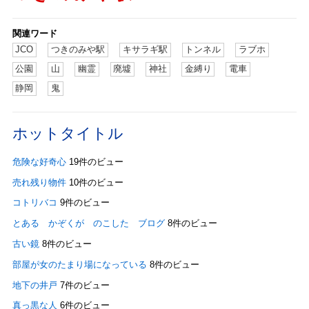
関連ワード
JCO
つきのみや駅
キサラギ駅
トンネル
ラブホ
公園
山
幽霊
廃墟
神社
金縛り
電車
静岡
鬼
ホットタイトル
危険な好奇心
19件のビュー
売れ残り物件
10件のビュー
コトリバコ
9件のビュー
とある かぞくが のこした ブログ
8件のビュー
古い鏡
8件のビュー
部屋が女のたまり場になっている
8件のビュー
地下の井戸
7件のビュー
真っ黒な人
6件のビュー