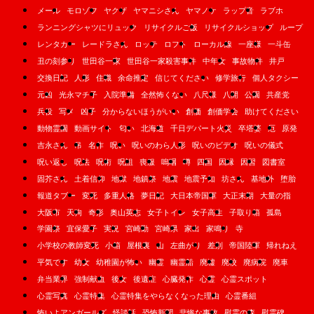
メール
モロゾフ
ヤクザ
ヤマニシさん
ヤマノケ
ラップ音
ラブホ
ランニングシャツにリュック
リサイクルご飯
リサイクルショップ
ループ
レンタカー
レードラさん
ロッテ
ロフト
ローカル線
一座様
一斗缶
丑の刻参り
世田谷一家
世田谷一家殺害事件
中年女
事故物件
井戸
交換日記
人形
住職
余命推定
信じてください
修学旅行
個人タクシー
元凶
光永マチ子
入院準備
全然怖くない
八尺様
八開
公園
共産党
兵役
写メ
凶子
分からないほうがいい
創価
創価学会
助けてください
動物霊園
動画サイト
匂い
北海道
千日デパート火災
卒塔婆
厄
原発
吉永さん
吊
名作
呪い
呪いのわら人形
呪いのビデオ
呪いの儀式
呪い返し
呪法
呪術
呪詛
喪服
嗚咽
噂
四国
因縁
因習
図書室
固芥さん
土着信仰
地獄
地鎮祭
地震
地震予知
坊さん
基地外
堕胎
報道タブー
変死
多重人格
夢日記
大日本帝国軍
大正末期
大量の指
大阪市
天狗
奇形
奥山英志
女子トイレ
女子高生
子取り箱
孤島
学園祭
宜保愛子
実況
宮崎勤
宮崎県
家出
家鳴り
寺
小学校の教師変死
小箱
屋根裏
山
左曲がり
差別
帝国陸軍
帰れねえ
平気です
幼女
幼稚園が怖い
幽霊
幽霊船
廃墟
廃校
廃病院
廃車
弁当業界
強制献血
後女
後遺症
心臓発作
心霊
心霊スポット
心霊写真
心霊特集
心霊特集をやらなくなった理由
心霊番組
怖いよアンガールズ
怪談話
恐怖新聞
悲惨な事故
慰霊の森
慰霊碑