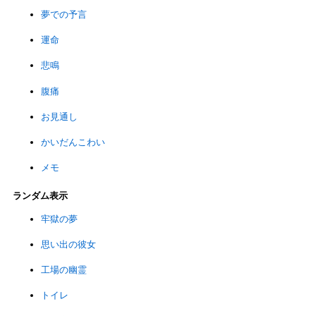
夢での予言
運命
悲鳴
腹痛
お見通し
かいだんこわい
メモ
ランダム表示
牢獄の夢
思い出の彼女
工場の幽霊
トイレ