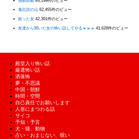
強制自殺
65,199件のビュー
鬼伝説の山
62,455件のビュー
拾った女
42,301件のビュー
友達から聞いた女の怖い話してやるｗｗｗ
41,628件のビュー
殿堂入り怖い話
厳選怖い話
洒落怖
夢・不思議
中国・朝鮮
時間・空間
自己責任でお願いします
人形にまつわる話
サイコ
予知・予言
犬・猫、動物
占い・おまじない、呪い