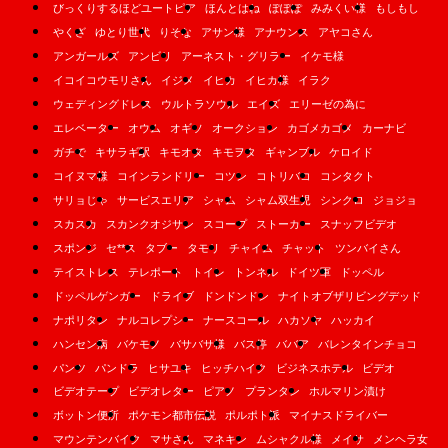
びっくりするほどユートピア
ほんとはね
ぽぽぽ
みみくい様
もしもし
やくざ
ゆとり世代
りそな
アサン様
アナウンス
アヤコさん
アンガールズ
アンビリ
アーネスト・グリラー
イケモ様
イコイコウモリさん
イジメ
イヒカ
イヒカ様
イラク
ウェディングドレス
ウルトラソウル
エイズ
エリーゼの為に
エレベーター
オウム
オギソ
オークション
カゴメカゴメ
カーナビ
ガチで
キサラギ駅
キモオタ
キモヲタ
ギャンブル
ケロイド
コイヌマ様
コインランドリー
コツン
コトリバコ
コンタクト
サリョじゃ
サービスエリア
シャム
シャム双生児
シンクロ
ジョジョ
スカスカ
スカンクオジサン
スコープ
ストーカー
スナッフビデオ
スポンジ
セ**ス
タブー
タモリ
チャイム
チャット
ツンバイさん
テイストレス
テレポート
トイレ
トンネル
ドイツ軍
ドッペル
ドッペルゲンガー
ドライブ
ドンドンドン
ナイトオブザリビングデッド
ナポリタン
ナルコレプシー
ナースコール
ハカソヤ
ハッカイ
ハンセン病
バケモノ
バサバサ様
バス停
ババア
バレンタインチョコ
パンツ
パンドラ
ヒサユキ
ヒッチハイク
ビジネスホテル
ビデオ
ビデオテープ
ビデオレター
ピアノ
プランタン
ホルマリン漬け
ボットン便所
ポケモン都市伝説
ポルポト派
マイナスドライバー
マウンテンバイク
マサさん
マネキン
ムシャクル様
メイサ
メンヘラ女