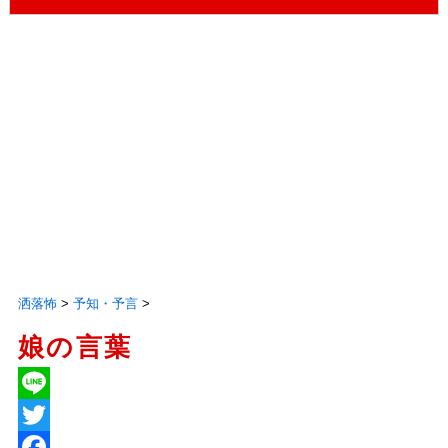
洒落怖
>
予知・予言
>
娘の言葉
L
i
T