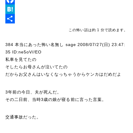
n
w
F
e
i
a
H
t
c
a
共
この怖い話は約 1 分で読めます。
t
e
t
有
384 本当にあった怖い名無し sage 2008/07/27(日) 23:47:
e
b
e
35 ID:ne5oV//EO
r
o
n
私車を見てたの
o
a
そしたらお母さんが泣いてたの
だからお父さんはいなくなっちゃうからケンカはだめだよ
k
3年前の今日、夫が死んだ。
その二日前、当時3歳の娘が寝る前に言った言葉。
交通事故だった。