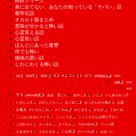
師匠シリーズ
表に出てない、あなたの知っている「ヤバい」話
都市伝説
オカルト版まとめ
意味が分かると怖い話
心霊笑える話
心霊良い話
ほんとにあった復讐
何でも怖い
後味の悪い話
じわじわくる怖い話
893
911
B'z
DV
JCO
mixi
18段
500円玉
80年代
JR福知山線
sns
pl病院
sos
TBS
yahoo知恵袋
ああ、苦しい。
あやこさん
いじめ
いじめられっ子
いまじょさん
おかしくなった
おごめご様
おっさんから逃げる
お盆
お遍路
かいだんこわい
かくれんぼ
かしまさん
かんひも
くねくね
ここはとあるレストラン
こっくりさん
こっくりさんお帰り下さい
こぼれちゃう
さっちゃん
さーちゃん
つきのみや駅
てっぐ様
とあるかぞく
とわとわさん
にな神様
のっぺらぼう
はあ～い