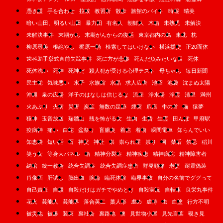
憑き護
手を合わせ
拉致
教習所
散歩
旅館のバイト
時報
晴美
暗い山田、明るい山田
暴力団
有名人
朝鮮人
木箱
未熟児
未解決
未解決事件
末期がん
末期がんからの復活
東京都内の島
東北
枕
柳原尋美
根絶やし
梶原一騎
検索してはいけない
横浜援交
正20面体
歯科助手挙式直前失踪事件
死に方が悲惨
死んだ魚みたいな目
死体
死体洗い
死神
死神だ
殺人犯が受ける心理テスト
母ちゃん
毎日新聞
民主党
気味悪い
水子
水族館
水晶
求人広告
池沼
池袋
沈まぬ太陽
沖縄
泉の広場
洋子のはなしは信じるな
流産
浄水場
浄霊
清里
満州
火あぶり
火病
災害
炭鉱
無数の足跡
煙突
爪痕
牛の首
猫
猿夢
猿神
玉音放送
瑞牆山
瓶を怖がる女
生肉
生贄
生霊
田んぼ
甲府駅
疫病神
痛い
白蛇
盆祭り
盲腸炎
着信
着物
瞬間電車
知らんでいい
知恵袋
短い話
石
神父
神社
祟
祟られ屋
祟り
祠
禁后
禁忌
稲川
笑う女
等身大パネル
箱
精神分裂症
精神疾患
精神病院
精神障害者
納棺
統一教会
統合失調症
統合失調症患者
群発頭痛
老婆
耐震偽装
肖像画
肝試し
脳出血
腕輪
臨死体験
臨界事故
自分の名前でググって
自己責任
自殺
自殺だけはガチでやめとけ
自殺実況
自転車
良栄丸事件
花火
芸能人
芸能界
落合英二
藁人形
虐め
虐待
虫
血塗
行方不明
被災地
被爆
装束
裏社会
裏路地
襖
見世物小屋
見先言葉
覗き見