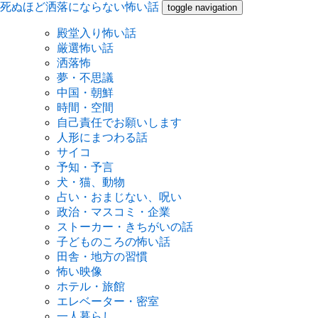
死ぬほど洒落にならない怖い話
toggle navigation
殿堂入り怖い話
厳選怖い話
洒落怖
夢・不思議
中国・朝鮮
時間・空間
自己責任でお願いします
人形にまつわる話
サイコ
予知・予言
犬・猫、動物
占い・おまじない、呪い
政治・マスコミ・企業
ストーカー・きちがいの話
子どものころの怖い話
田舎・地方の習慣
怖い映像
ホテル・旅館
エレベーター・密室
一人暮らし