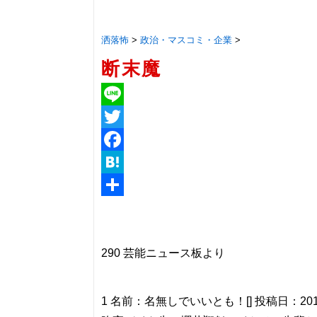
洒落怖
>
政治・マスコミ・企業
>
断末魔
Line
Twitter
Facebook
Hatena
共
有
290 芸能ニュース板より
1 名前：名無しでいいとも！[] 投稿日：2013/09/2