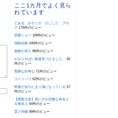
ここ1カ月でよく見ら
れています
とある かぞくが のこした ブロ
グ
175件のビュー
切腹ショー
168件のビュー
強制自殺
140件のビュー
旅館の求人
86件のビュー
かなりやばい集落見つけました。
82
件のビュー
危険な好奇心
71件のビュー
コトリバコ
62件のビュー
部屋が女のたまり場になっている
57
件のビュー
【閲覧注意】死に方が悲惨な有名人
＆無名人
54件のビュー
霊と同棲
49件のビュー