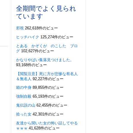
全期間でよく見られ
ています
邪視
262,618件のビュー
ヒッチハイク
125,274件のビュー
とある かぞくが のこした ブロ
グ
102,627件のビュー
かなりやばい集落見つけました。
93,168件のビュー
【閲覧注意】死に方が悲惨な有名人
＆無名人
92,227件のビュー
箱の中身
89,855件のビュー
強制自殺
65,193件のビュー
鬼伝説の山
62,455件のビュー
拾った女
42,301件のビュー
友達から聞いた女の怖い話してやる
ｗｗｗ
41,628件のビュー