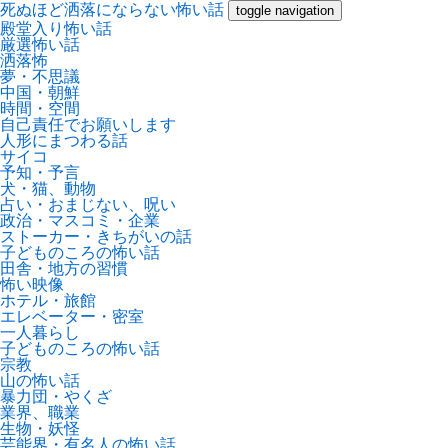
死ぬほど洒落にならない怖い話
toggle navigation
殿堂入り怖い話
厳選怖い話
洒落怖
夢・不思議
中国・朝鮮
時間・空間
自己責任でお願いします
人形にまつわる話
サイコ
予知・予言
犬・猫、動物
占い・おまじない、呪い
政治・マスコミ・企業
ストーカー・きちがいの話
子どものころの怖い話
田舎・地方の習慣
怖い映像
ホテル・旅館
エレベーター・密室
一人暮らし
子どものころの怖い話
宗教
山の怖い話
暴力団・やくざ
業界、職業
生物・妖怪
芸能界・有名人の怖い話