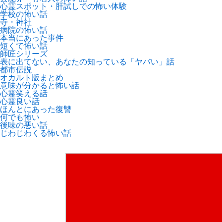
心霊スポット・肝試しでの怖い体験
学校の怖い話
寺・神社
病院の怖い話
本当にあった事件
短くて怖い話
師匠シリーズ
表に出てない、あなたの知っている「ヤバい」話
都市伝説
オカルト版まとめ
意味が分かると怖い話
心霊笑える話
心霊良い話
ほんとにあった復讐
何でも怖い
後味の悪い話
じわじわくる怖い話