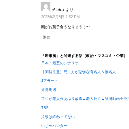
チコ5才
より:
2023年2月8日 1:52 PM
頭がお菓子食うなりそうて〜
返信
「断末魔」と関連する話（政治・マスコミ・企業）
日本・最悪のシナリオ
【閲覧注意】死に方が悲惨な有名人＆無名人
Jアラート
原発周辺
フジが老人火あぶり放送→老人死亡→証拠動画全部
TBS
拉致は終わってない
いじめハンター