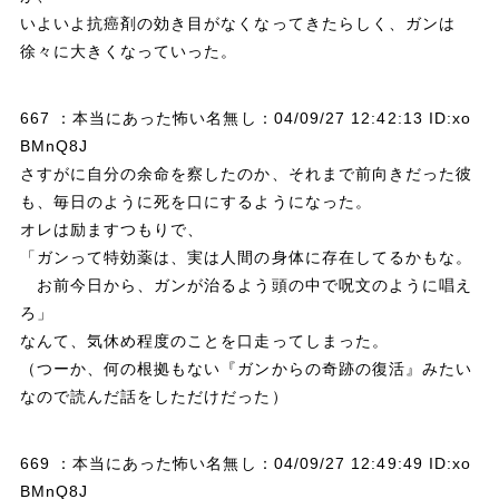
いよいよ抗癌剤の効き目がなくなってきたらしく、ガンは
徐々に大きくなっていった。
667 ：本当にあった怖い名無し：04/09/27 12:42:13 ID:xo
BMnQ8J
さすがに自分の余命を察したのか、それまで前向きだった彼
も、毎日のように死を口にするようになった。
オレは励ますつもりで、
「ガンって特効薬は、実は人間の身体に存在してるかもな。
お前今日から、ガンが治るよう頭の中で呪文のように唱え
ろ」
なんて、気休め程度のことを口走ってしまった。
（つーか、何の根拠もない『ガンからの奇跡の復活』みたい
なので読んだ話をしただけだった）
669 ：本当にあった怖い名無し：04/09/27 12:49:49 ID:xo
BMnQ8J