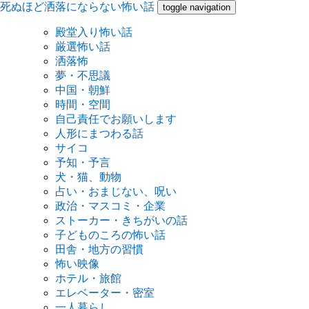
死ぬほど洒落にならない怖い話
toggle navigation
殿堂入り怖い話
厳選怖い話
洒落怖
夢・不思議
中国・朝鮮
時間・空間
自己責任でお願いします
人形にまつわる話
サイコ
予知・予言
犬・猫、動物
占い・おまじない、呪い
政治・マスコミ・企業
ストーカー・きちがいの話
子どものころの怖い話
田舎・地方の習慣
怖い映像
ホテル・旅館
エレベーター・密室
一人暮らし