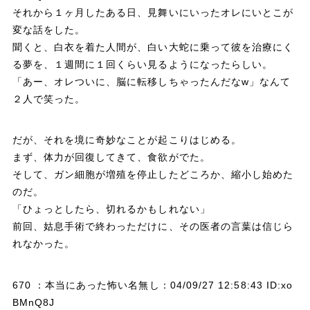
それから１ヶ月したある日、見舞いにいったオレにいとこが
変な話をした。
聞くと、白衣を着た人間が、白い大蛇に乗って彼を治療にく
る夢を、１週間に１回くらい見るようになったらしい。
「あー、オレついに、脳に転移しちゃったんだなw」なんて
２人で笑った。
だが、それを境に奇妙なことが起こりはじめる。
まず、体力が回復してきて、食欲がでた。
そして、ガン細胞が増殖を停止したどころか、縮小し始めた
のだ。
「ひょっとしたら、切れるかもしれない」
前回、姑息手術で終わっただけに、その医者の言葉は信じら
れなかった。
670 ：本当にあった怖い名無し：04/09/27 12:58:43 ID:xo
BMnQ8J