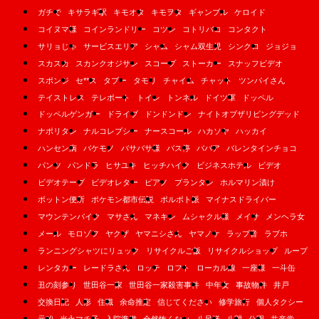
ガチで
キサラギ駅
キモオタ
キモヲタ
ギャンブル
ケロイド
コイヌマ様
コインランドリー
コツン
コトリバコ
コンタクト
サリョじゃ
サービスエリア
シャム
シャム双生児
シンクロ
ジョジョ
スカスカ
スカンクオジサン
スコープ
ストーカー
スナッフビデオ
スポンジ
セ**ス
タブー
タモリ
チャイム
チャット
ツンバイさん
テイストレス
テレポート
トイレ
トンネル
ドイツ軍
ドッペル
ドッペルゲンガー
ドライブ
ドンドンドン
ナイトオブザリビングデッド
ナポリタン
ナルコレプシー
ナースコール
ハカソヤ
ハッカイ
ハンセン病
バケモノ
バサバサ様
バス停
ババア
バレンタインチョコ
パンツ
パンドラ
ヒサユキ
ヒッチハイク
ビジネスホテル
ビデオ
ビデオテープ
ビデオレター
ピアノ
プランタン
ホルマリン漬け
ボットン便所
ポケモン都市伝説
ポルポト派
マイナスドライバー
マウンテンバイク
マサさん
マネキン
ムシャクル様
メイサ
メンヘラ女
メール
モロゾフ
ヤクザ
ヤマニシさん
ヤマノケ
ラップ音
ラブホ
ランニングシャツにリュック
リサイクルご飯
リサイクルショップ
ループ
レンタカー
レードラさん
ロッテ
ロフト
ローカル線
一座様
一斗缶
丑の刻参り
世田谷一家
世田谷一家殺害事件
中年女
事故物件
井戸
交換日記
人形
住職
余命推定
信じてください
修学旅行
個人タクシー
元凶
光永マチ子
入院準備
全然怖くない
八尺様
八開
公園
共産党