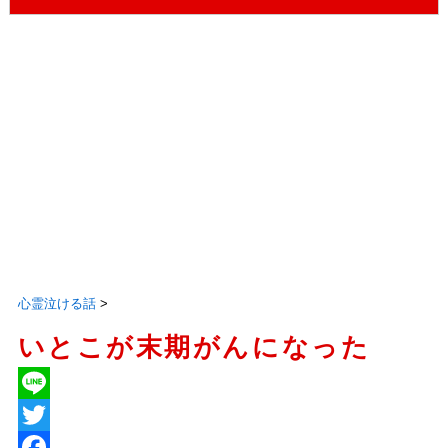
心霊泣ける話
>
いとこが末期がんになった
L
i
T