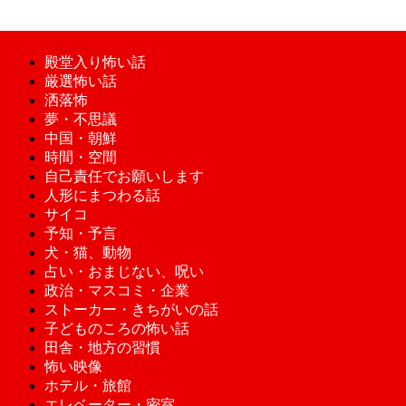
殿堂入り怖い話
厳選怖い話
洒落怖
夢・不思議
中国・朝鮮
時間・空間
自己責任でお願いします
人形にまつわる話
サイコ
予知・予言
犬・猫、動物
占い・おまじない、呪い
政治・マスコミ・企業
ストーカー・きちがいの話
子どものころの怖い話
田舎・地方の習慣
怖い映像
ホテル・旅館
エレベーター・密室