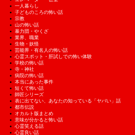
一人暮らし
子どものころの怖い話
宗教
山の怖い話
暴力団・やくざ
業界、職業
生物・妖怪
芸能界・有名人の怖い話
心霊スポット・肝試しでの怖い体験
学校の怖い話
寺・神社
病院の怖い話
本当にあった事件
短くて怖い話
師匠シリーズ
表に出てない、あなたの知っている「ヤバい」話
都市伝説
オカルト版まとめ
意味が分かると怖い話
心霊笑える話
心霊良い話