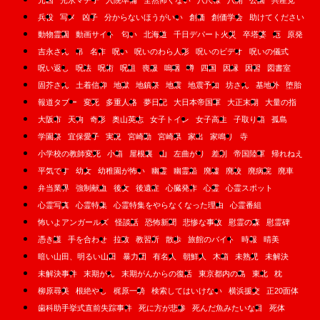
兵役
写メ
凶子
分からないほうがいい
創価
創価学会
助けてください
動物霊園
動画サイト
匂い
北海道
千日デパート火災
卒塔婆
厄
原発
吉永さん
吊
名作
呪い
呪いのわら人形
呪いのビデオ
呪いの儀式
呪い返し
呪法
呪術
呪詛
喪服
嗚咽
噂
四国
因縁
因習
図書室
固芥さん
土着信仰
地獄
地鎮祭
地震
地震予知
坊さん
基地外
堕胎
報道タブー
変死
多重人格
夢日記
大日本帝国軍
大正末期
大量の指
大阪市
天狗
奇形
奥山英志
女子トイレ
女子高生
子取り箱
孤島
学園祭
宜保愛子
実況
宮崎勤
宮崎県
家出
家鳴り
寺
小学校の教師変死
小箱
屋根裏
山
左曲がり
差別
帝国陸軍
帰れねえ
平気です
幼女
幼稚園が怖い
幽霊
幽霊船
廃墟
廃校
廃病院
廃車
弁当業界
強制献血
後女
後遺症
心臓発作
心霊
心霊スポット
心霊写真
心霊特集
心霊特集をやらなくなった理由
心霊番組
怖いよアンガールズ
怪談話
恐怖新聞
悲惨な事故
慰霊の森
慰霊碑
憑き護
手を合わせ
拉致
教習所
散歩
旅館のバイト
時報
晴美
暗い山田、明るい山田
暴力団
有名人
朝鮮人
木箱
未熟児
未解決
未解決事件
末期がん
末期がんからの復活
東京都内の島
東北
枕
柳原尋美
根絶やし
梶原一騎
検索してはいけない
横浜援交
正20面体
歯科助手挙式直前失踪事件
死に方が悲惨
死んだ魚みたいな目
死体