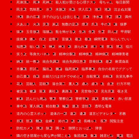
死体洗い
死神
死神だ
殺人犯が受ける心理テスト
母ちゃん
毎日新聞
民主党
気味悪い
水子
水族館
水晶
求人広告
池沼
池袋
沈まぬ太陽
沖縄
泉の広場
洋子のはなしは信じるな
流産
浄水場
浄霊
清里
満州
火あぶり
火病
災害
炭鉱
無数の足跡
煙突
爪痕
牛の首
猫
猿夢
猿神
玉音放送
瑞牆山
瓶を怖がる女
生肉
生贄
生霊
田んぼ
甲府駅
疫病神
痛い
白蛇
盆祭り
盲腸炎
着信
着物
瞬間電車
知らんでいい
知恵袋
短い話
石
神父
神社
祟
祟られ屋
祟り
祠
禁后
禁忌
稲川
笑う女
等身大パネル
箱
精神分裂症
精神疾患
精神病院
精神障害者
納棺
統一教会
統合失調症
統合失調症患者
群発頭痛
老婆
耐震偽装
肖像画
肝試し
脳出血
腕輪
臨死体験
臨界事故
自分の名前でググって
自己責任
自殺
自殺だけはガチでやめとけ
自殺実況
自転車
良栄丸事件
花火
芸能人
芸能界
落合英二
藁人形
虐め
虐待
虫
血塗
行方不明
被災地
被爆
装束
裏社会
裏路地
襖
見世物小屋
見先言葉
覗き見
解体
読んだら死ぬ
警察
警察公認
警察学校
議員
貴船神社
赤い部屋
車中泊
軍人病院
軽自動車
輪廻
迷信
逆拍手
透明な電車
道内の心霊スポット
遺体の一部
遺影
遺書
遺言ビデオレター
邪教
邪視
部落
郵政
金縛り
鈴の音
鎖
鏡
長峰ルミ
長野
閲覧注意
防犯カメラ
降頭
除霊
隅っこ
隙間とおっぱい
障害
隣の空き部屋から変な声が聞こえる
集団感染
集落
雑居ビル
電磁
電話