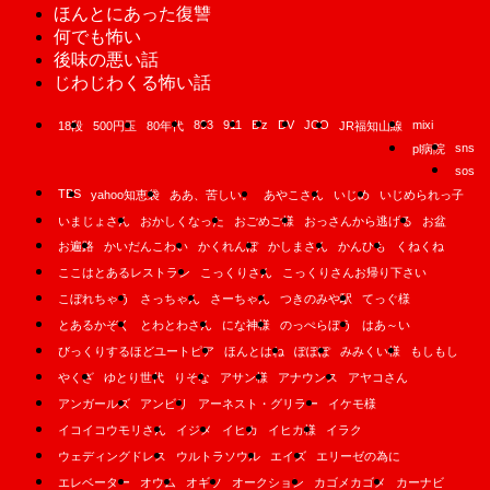
ほんとにあった復讐
何でも怖い
後味の悪い話
じわじわくる怖い話
893
911
B'z
DV
JCO
mixi
18段
500円玉
80年代
JR福知山線
sns
pl病院
sos
TBS
yahoo知恵袋
ああ、苦しい。
あやこさん
いじめ
いじめられっ子
いまじょさん
おかしくなった
おごめご様
おっさんから逃げる
お盆
お遍路
かいだんこわい
かくれんぼ
かしまさん
かんひも
くねくね
ここはとあるレストラン
こっくりさん
こっくりさんお帰り下さい
こぼれちゃう
さっちゃん
さーちゃん
つきのみや駅
てっぐ様
とあるかぞく
とわとわさん
にな神様
のっぺらぼう
はあ～い
びっくりするほどユートピア
ほんとはね
ぽぽぽ
みみくい様
もしもし
やくざ
ゆとり世代
りそな
アサン様
アナウンス
アヤコさん
アンガールズ
アンビリ
アーネスト・グリラー
イケモ様
イコイコウモリさん
イジメ
イヒカ
イヒカ様
イラク
ウェディングドレス
ウルトラソウル
エイズ
エリーゼの為に
エレベーター
オウム
オギソ
オークション
カゴメカゴメ
カーナビ