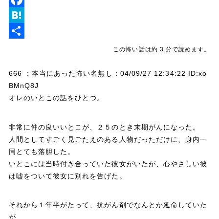
n
w
F
e
i
a
H
t
c
a
共
この怖い話は約 3 分で読めます。
t
e
t
有
666 ：本当にあった怖い名無し：04/09/27 12:34:22 ID:xo
e
b
e
BMnQ8J
r
o
n
オレのいとこの話をひとつ。
o
a
k
非常に仲の良いいとこが、２５のとき末期がんになった。
人間としてすごく見ごたえのある人物だっただけに、身内一
同とても落胆した。
いとこには当時付き合っていた彼女がいたが、心やさしい彼
は嘘をついて彼女に別れを告げた。
それから１年半がたって、抗がん剤でなんとか延命していた
が、