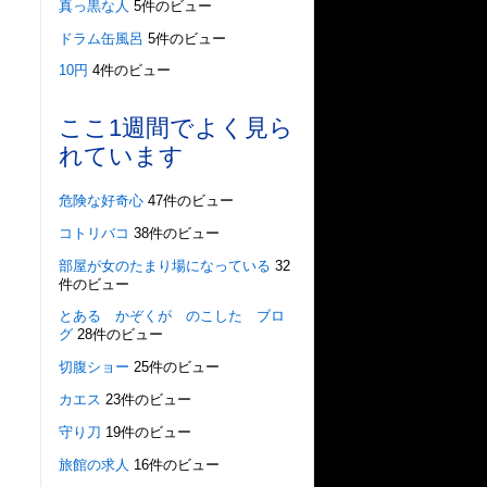
真っ黒な人
5件のビュー
ドラム缶風呂
5件のビュー
10円
4件のビュー
ここ1週間でよく見ら
れています
危険な好奇心
47件のビュー
コトリバコ
38件のビュー
部屋が女のたまり場になっている
32
件のビュー
とある かぞくが のこした ブロ
グ
28件のビュー
切腹ショー
25件のビュー
カエス
23件のビュー
守り刀
19件のビュー
旅館の求人
16件のビュー