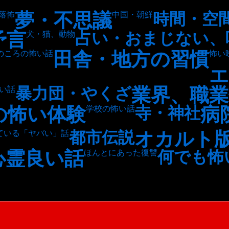
夢・不思議
時間・空
落怖
中国・朝鮮
予言
占い・おまじない、
犬・猫、動物
田舎・地方の習慣
のころの怖い話
怖い
エ
業界、職業
暴力団・やくざ
い話
の怖い体験
病
寺・神社
学校の怖い話
オカルト
都市伝説
ている「ヤバい」話
心霊良い話
何でも怖
ほんとにあった復讐