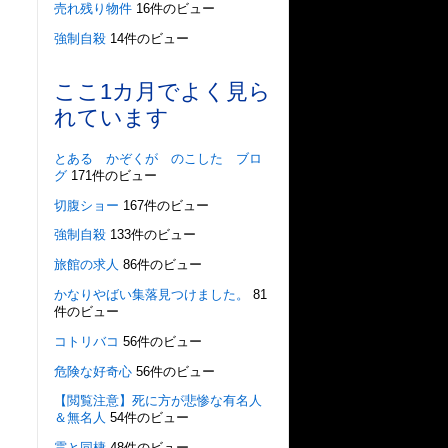
売れ残り物件
16件のビュー
強制自殺
14件のビュー
ここ1カ月でよく見ら
れています
とある かぞくが のこした ブロ
グ
171件のビュー
切腹ショー
167件のビュー
強制自殺
133件のビュー
旅館の求人
86件のビュー
かなりやばい集落見つけました。
81
件のビュー
コトリバコ
56件のビュー
危険な好奇心
56件のビュー
【閲覧注意】死に方が悲惨な有名人
＆無名人
54件のビュー
霊と同棲
48件のビュー