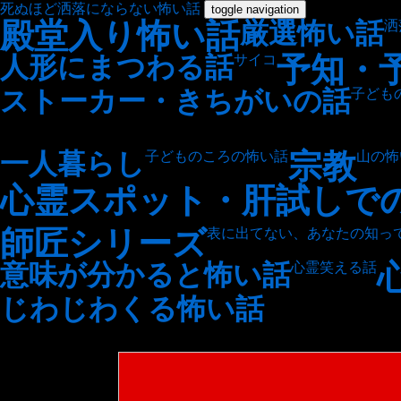
死ぬほど洒落にならない怖い話
toggle navigation
殿堂入り怖い話
厳選怖い話
洒
予知・
人形にまつわる話
サイコ
ストーカー・きちがいの話
子ども
宗教
一人暮らし
子どものころの怖い話
山の怖
心霊スポット・肝試しで
師匠シリーズ
表に出てない、あなたの知っ
意味が分かると怖い話
心霊笑える話
じわじわくる怖い話