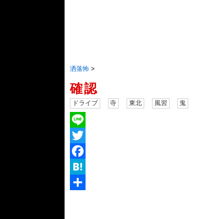
洒落怖
>
確認
ドライブ
寺
東北
風習
鬼
Line
Twitter
Facebook
Hatena
共
有