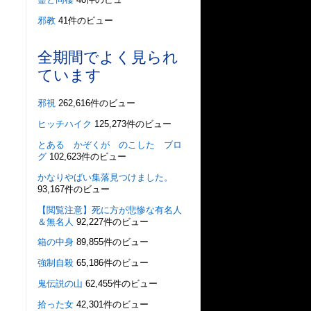
邪教
41件のビュー
全期間でよく見られ
ています
邪視
262,616件のビュー
ヒッチハイク
125,273件のビュー
とある かぞくが のこした ブロ
グ
102,623件のビュー
かなりやばい集落見つけました。
93,167件のビュー
【閲覧注意】死に方が悲惨な有名人
＆無名人
92,227件のビュー
箱の中身
89,855件のビュー
強制自殺
65,186件のビュー
鬼伝説の山
62,455件のビュー
拾った女
42,301件のビュー