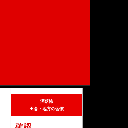
洒落怖
田舎・地方の習慣
確認