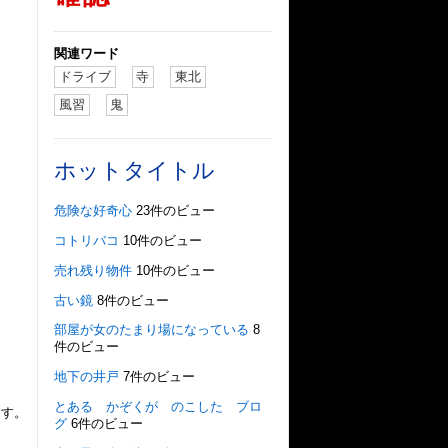
関連ワード
ドライブ
寺
東北
風習
鬼
ホットタイトル
危険な好奇心
23件のビュー
コトリバコ
10件のビュー
売れ残り物件
10件のビュー
古い鏡
8件のビュー
部屋が女のたまり場になっている
8
件のビュー
地下の井戸
7件のビュー
とある かぞくが のこした ブロ
ます。
グ
6件のビュー