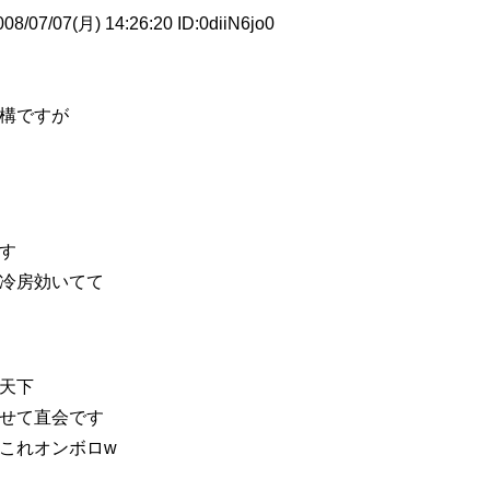
/07(月) 14:26:20 ID:0diiN6jo0
構ですが
す
冷房効いてて
天下
せて直会です
これオンボロw