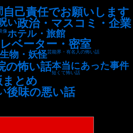
自己責任でお願いします
間
政治・マスコミ・企業
呪い
ホテル・旅館
映像
レベーター・密室
生物・妖怪
芸能界・有名人の怖い話
院の怖い話
本当にあった事件
短くて怖い話
版まとめ
後味の悪い話
い