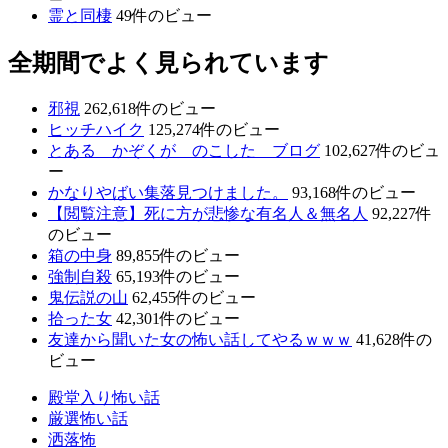
霊と同棲
49件のビュー
全期間でよく見られています
邪視
262,618件のビュー
ヒッチハイク
125,274件のビュー
とある かぞくが のこした ブログ
102,627件のビュ
ー
かなりやばい集落見つけました。
93,168件のビュー
【閲覧注意】死に方が悲惨な有名人＆無名人
92,227件
のビュー
箱の中身
89,855件のビュー
強制自殺
65,193件のビュー
鬼伝説の山
62,455件のビュー
拾った女
42,301件のビュー
友達から聞いた女の怖い話してやるｗｗｗ
41,628件の
ビュー
殿堂入り怖い話
厳選怖い話
洒落怖