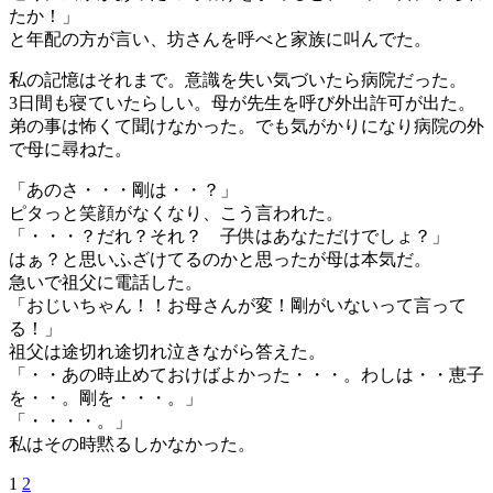
たか！」
と年配の方が言い、坊さんを呼べと家族に叫んでた。
私の記憶はそれまで。意識を失い気づいたら病院だった。
3日間も寝ていたらしい。母が先生を呼び外出許可が出た。
弟の事は怖くて聞けなかった。でも気がかりになり病院の外
で母に尋ねた。
「あのさ・・・剛は・・？」
ピタっと笑顔がなくなり、こう言われた。
「・・・？だれ？それ？ 子供はあなただけでしょ？」
はぁ？と思いふざけてるのかと思ったが母は本気だ。
急いで祖父に電話した。
「おじいちゃん！！お母さんが変！剛がいないって言って
る！」
祖父は途切れ途切れ泣きながら答えた。
「・・あの時止めておけばよかった・・・。わしは・・恵子
を・・。剛を・・・。」
「・・・・。」
私はその時黙るしかなかった。
1
2