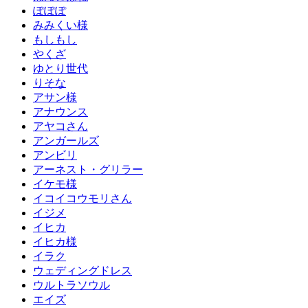
ぽぽぽ
みみくい様
もしもし
やくざ
ゆとり世代
りそな
アサン様
アナウンス
アヤコさん
アンガールズ
アンビリ
アーネスト・グリラー
イケモ様
イコイコウモリさん
イジメ
イヒカ
イヒカ様
イラク
ウェディングドレス
ウルトラソウル
エイズ