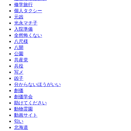
修学旅行
個人タクシー
元凶
光永マチ子
入院準備
全然怖くない
八尺様
八開
公園
共産党
兵役
写メ
凶子
分からないほうがいい
創価
創価学会
助けてください
動物霊園
動画サイト
匂い
北海道