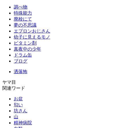
調べ物
特殊能力
廃校にて
夢の不思議
エプロンおじさん
幼子に見えるモノ
ビタミン剤
真夜中の少年
ドラム缶
ブログ
洒落怖
ヤマ目
関連ワード
お盆
匂い
坊さん
山
精神病院