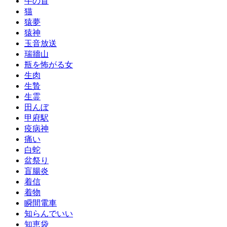
牛の首
猫
猿夢
猿神
玉音放送
瑞牆山
瓶を怖がる女
生肉
生贄
生霊
田んぼ
甲府駅
疫病神
痛い
白蛇
盆祭り
盲腸炎
着信
着物
瞬間電車
知らんでいい
知恵袋