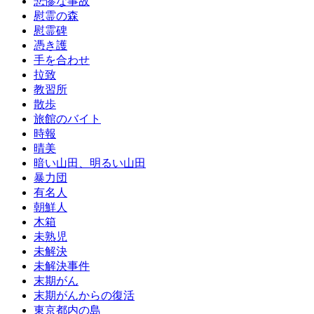
悲惨な事故
慰霊の森
慰霊碑
憑き護
手を合わせ
拉致
教習所
散歩
旅館のバイト
時報
晴美
暗い山田、明るい山田
暴力団
有名人
朝鮮人
木箱
未熟児
未解決
未解決事件
末期がん
末期がんからの復活
東京都内の島