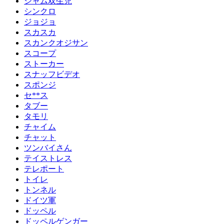
シャム双生児
シンクロ
ジョジョ
スカスカ
スカンクオジサン
スコープ
ストーカー
スナッフビデオ
スポンジ
セ**ス
タブー
タモリ
チャイム
チャット
ツンバイさん
テイストレス
テレポート
トイレ
トンネル
ドイツ軍
ドッペル
ドッペルゲンガー