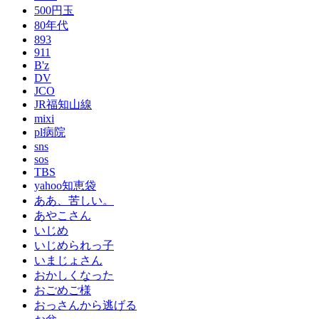
500円玉
80年代
893
911
B'z
DV
JCO
JR福知山線
mixi
pl病院
sns
sos
TBS
yahoo知恵袋
ああ、苦しい。
あやこさん
いじめ
いじめられっ子
いまじょさん
おかしくなった
おごめご様
おっさんから逃げる