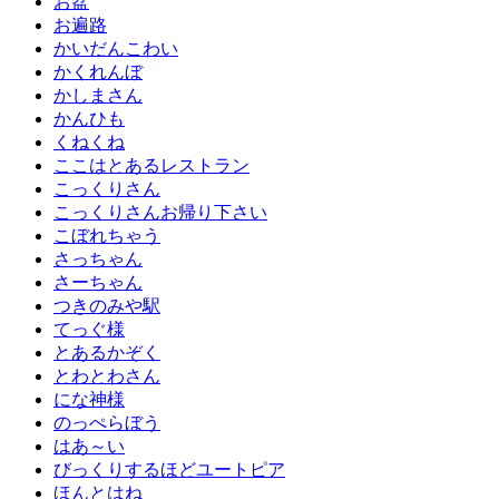
お盆
お遍路
かいだんこわい
かくれんぼ
かしまさん
かんひも
くねくね
ここはとあるレストラン
こっくりさん
こっくりさんお帰り下さい
こぼれちゃう
さっちゃん
さーちゃん
つきのみや駅
てっぐ様
とあるかぞく
とわとわさん
にな神様
のっぺらぼう
はあ～い
びっくりするほどユートピア
ほんとはね