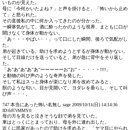
いものが見えた。
母に「今何かいたよね？」と声を掛けると、「怖いから止め
て」と怒られた。
その直後私の中に何か入ってきたのが分かった。
一瞬寒気がして、酒に酔ったかのような視界、まともに口が
聞けなくて身体が動かない。
「あ・・・やばい・・」って口にした瞬間、後ろで気配がし
た。
弟が起きている。助けを求めようとするが身体が動かない。
そして目線だけを送っていると、弟が急に背中をそり返し
た。
「あ”あ”あ”あ”あ”ーーーーーお”お”・・・・・!!!!」
と動物の叫び声のような奇声を発した。
そして私はスっと身体が楽になり弟を改めてみると、
獣のような匂い。目が見開いて、ヨダレを垂らし、そして叫
び声・・・。
747 本当にあった怖い名無し sage 2009/10/11(日) 14:14:36
ID:6Jl7rMMY0
母の方を見ると泣きそうな顔で弟を見ていた。
車はとっくにとまっており、母を外に連れ出した。
近くに民家があったので助けを求めると、「ヤマ目にやられ