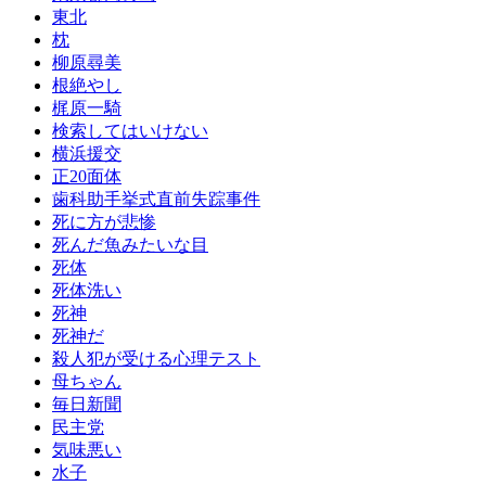
東北
枕
柳原尋美
根絶やし
梶原一騎
検索してはいけない
横浜援交
正20面体
歯科助手挙式直前失踪事件
死に方が悲惨
死んだ魚みたいな目
死体
死体洗い
死神
死神だ
殺人犯が受ける心理テスト
母ちゃん
毎日新聞
民主党
気味悪い
水子