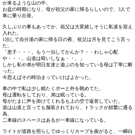
が来るような山の中。
お盆の時期になり、母が祖父の家に帰るらしいので、3人で
車に乗り出発。
久しぶりの事もあってか、祖父は大変嬉しそうに私達を迎え
入れた。
1泊して自分達の家に帰る日の夜、祖父は月を見てこう言っ
た。
「恵子・・・。もう一泊してかんか？・・わしゃ心配
や・・・。山道は暗いしなぁ・・。」
しかし私や弟が明日友達と遊ぶのを知っている母は丁寧に断
った。
今思えばその時泊まっていけばよかった。
車の中で私は少し眠たくボーと外を眺めてた。
母は運転をしており、弟は眠っている。
母がたまに声を掛けてくれるも上の空で返答していた。
道は山道と言っても舗装されており、トラックが頻繁に通る
為、
二車線のスペースはあるが一車線になっている。
ライトが道路を照らしてゆっくりカーブを曲がると、一瞬白