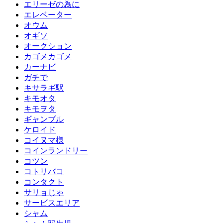
エリーゼの為に
エレベーター
オウム
オギソ
オークション
カゴメカゴメ
カーナビ
ガチで
キサラギ駅
キモオタ
キモヲタ
ギャンブル
ケロイド
コイヌマ様
コインランドリー
コツン
コトリバコ
コンタクト
サリョじゃ
サービスエリア
シャム