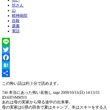
匂い
坊さん
山
精神病院
自殺
遺書
電話
Line
Twitter
Facebook
Hatena
共
この怖い話は約 3 分で読めます。
有
746 本当にあった怖い名無し sage 2009/10/11(日) 14:13:55
ID:6Jl7rMMY0
あれは母の実家から帰る途中の出来事。
母の実家はG県の田舎で夏はキャンプ、冬はスキーをする人