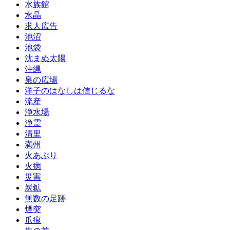
水族館
水晶
求人広告
池沼
池袋
沈まぬ太陽
沖縄
泉の広場
洋子のはなしは信じるな
流産
浄水場
浄霊
清里
満州
火あぶり
火病
災害
炭鉱
無数の足跡
煙突
爪痕