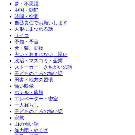
夢・不思議
中国・朝鮮
時間・空間
自己責任でお願いします
人形にまつわる話
サイコ
予知・予言
犬・猫、動物
占い・おまじない、呪い
政治・マスコミ・企業
ストーカー・きちがいの話
子どものころの怖い話
田舎・地方の習慣
怖い映像
ホテル・旅館
エレベーター・密室
一人暮らし
子どものころの怖い話
宗教
山の怖い話
暴力団・やくざ