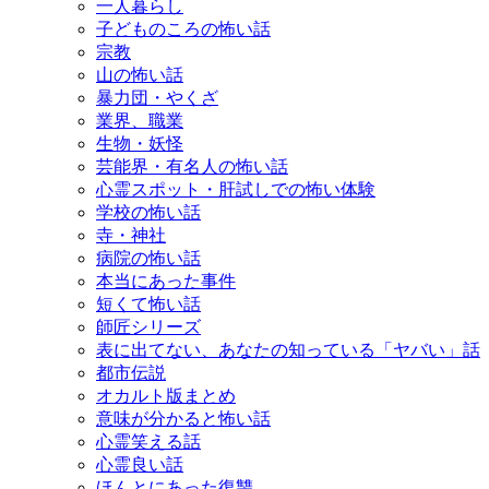
一人暮らし
子どものころの怖い話
宗教
山の怖い話
暴力団・やくざ
業界、職業
生物・妖怪
芸能界・有名人の怖い話
心霊スポット・肝試しでの怖い体験
学校の怖い話
寺・神社
病院の怖い話
本当にあった事件
短くて怖い話
師匠シリーズ
表に出てない、あなたの知っている「ヤバい」話
都市伝説
オカルト版まとめ
意味が分かると怖い話
心霊笑える話
心霊良い話
ほんとにあった復讐