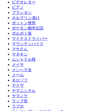
ビデオレター
ピアノ
プランタン
ホルマリン漬け
ボットン便所
ポケモン都市伝説
ポルポト派
マイナスドライバー
マウンテンバイク
マサさん
マネキン
ムシャクル様
メイサ
メンヘラ女
メール
モロゾフ
ヤクザ
ヤマニシさん
ヤマノケ
ラップ音
ラブホ