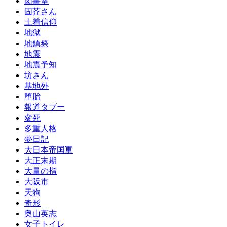
図書室
固芥さん
土着信仰
地獄
地鎮祭
地震
地震予知
坊さん
基地外
堕胎
報道タブー
変死
多重人格
夢日記
大日本帝国軍
大正末期
大量の指
大阪市
天狗
奇形
奥山英志
女子トイレ