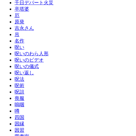
千日デパート火災
卒塔婆
厄
原発
吉永さん
吊
名作
呪い
呪いのわら人形
呪いのビデオ
呪いの儀式
呪い返し
呪法
呪術
呪詛
喪服
嗚咽
噂
四国
因縁
因習