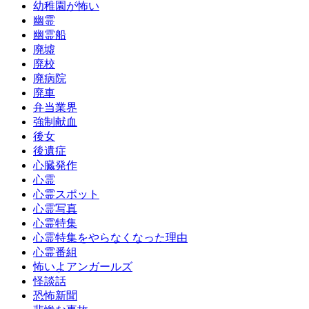
幼稚園が怖い
幽霊
幽霊船
廃墟
廃校
廃病院
廃車
弁当業界
強制献血
後女
後遺症
心臓発作
心霊
心霊スポット
心霊写真
心霊特集
心霊特集をやらなくなった理由
心霊番組
怖いよアンガールズ
怪談話
恐怖新聞