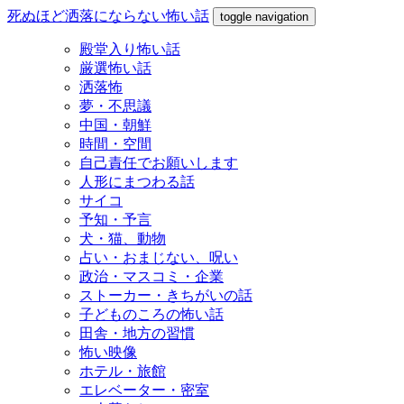
死ぬほど洒落にならない怖い話
toggle navigation
殿堂入り怖い話
厳選怖い話
洒落怖
夢・不思議
中国・朝鮮
時間・空間
自己責任でお願いします
人形にまつわる話
サイコ
予知・予言
犬・猫、動物
占い・おまじない、呪い
政治・マスコミ・企業
ストーカー・きちがいの話
子どものころの怖い話
田舎・地方の習慣
怖い映像
ホテル・旅館
エレベーター・密室