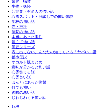
業界、職業
生物・妖怪
芸能界・有名人の怖い話
心霊スポット・肝試しでの怖い体験
学校の怖い話
寺・神社
病院の怖い話
本当にあった事件
短くて怖い話
師匠シリーズ
表に出てない、あなたの知っている「ヤバい」話
都市伝説
オカルト版まとめ
意味が分かると怖い話
心霊笑える話
心霊良い話
ほんとにあった復讐
何でも怖い
後味の悪い話
じわじわくる怖い話
18段