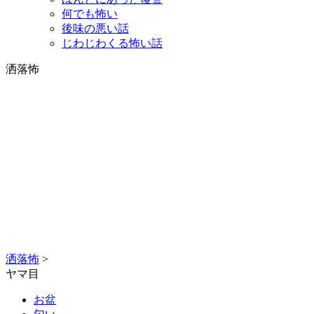
何でも怖い
後味の悪い話
じわじわくる怖い話
洒落怖
洒落怖
>
ヤマ目
お盆