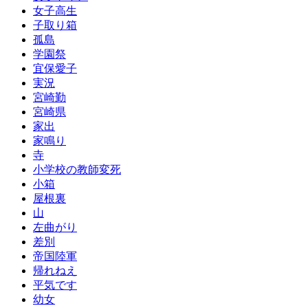
女子高生
子取り箱
孤島
学園祭
宜保愛子
実況
宮崎勤
宮崎県
家出
家鳴り
寺
小学校の教師変死
小箱
屋根裏
山
左曲がり
差別
帝国陸軍
帰れねえ
平気です
幼女