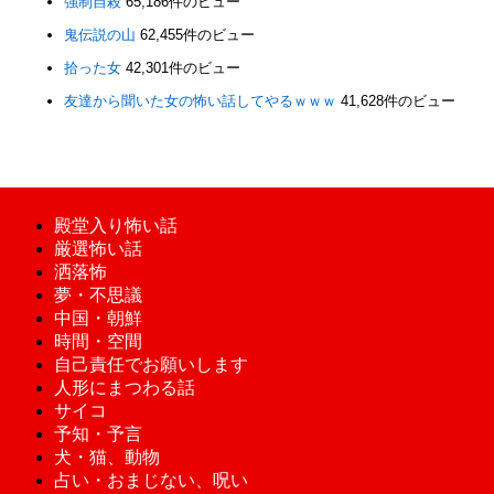
強制自殺
65,186件のビュー
鬼伝説の山
62,455件のビュー
拾った女
42,301件のビュー
友達から聞いた女の怖い話してやるｗｗｗ
41,628件のビュー
殿堂入り怖い話
厳選怖い話
洒落怖
夢・不思議
中国・朝鮮
時間・空間
自己責任でお願いします
人形にまつわる話
サイコ
予知・予言
犬・猫、動物
占い・おまじない、呪い