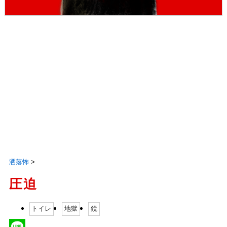
洒落怖
>
圧迫
トイレ
地獄
鏡