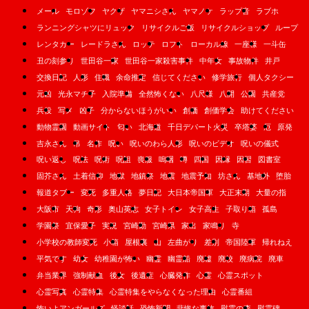
メール
モロゾフ
ヤクザ
ヤマニシさん
ヤマノケ
ラップ音
ラブホ
ランニングシャツにリュック
リサイクルご飯
リサイクルショップ
ループ
レンタカー
レードラさん
ロッテ
ロフト
ローカル線
一座様
一斗缶
丑の刻参り
世田谷一家
世田谷一家殺害事件
中年女
事故物件
井戸
交換日記
人形
住職
余命推定
信じてください
修学旅行
個人タクシー
元凶
光永マチ子
入院準備
全然怖くない
八尺様
八開
公園
共産党
兵役
写メ
凶子
分からないほうがいい
創価
創価学会
助けてください
動物霊園
動画サイト
匂い
北海道
千日デパート火災
卒塔婆
厄
原発
吉永さん
吊
名作
呪い
呪いのわら人形
呪いのビデオ
呪いの儀式
呪い返し
呪法
呪術
呪詛
喪服
嗚咽
噂
四国
因縁
因習
図書室
固芥さん
土着信仰
地獄
地鎮祭
地震
地震予知
坊さん
基地外
堕胎
報道タブー
変死
多重人格
夢日記
大日本帝国軍
大正末期
大量の指
大阪市
天狗
奇形
奥山英志
女子トイレ
女子高生
子取り箱
孤島
学園祭
宜保愛子
実況
宮崎勤
宮崎県
家出
家鳴り
寺
小学校の教師変死
小箱
屋根裏
山
左曲がり
差別
帝国陸軍
帰れねえ
平気です
幼女
幼稚園が怖い
幽霊
幽霊船
廃墟
廃校
廃病院
廃車
弁当業界
強制献血
後女
後遺症
心臓発作
心霊
心霊スポット
心霊写真
心霊特集
心霊特集をやらなくなった理由
心霊番組
怖いよアンガールズ
怪談話
恐怖新聞
悲惨な事故
慰霊の森
慰霊碑