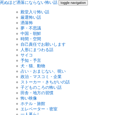
死ぬほど洒落にならない怖い話
toggle navigation
殿堂入り怖い話
厳選怖い話
洒落怖
夢・不思議
中国・朝鮮
時間・空間
自己責任でお願いします
人形にまつわる話
サイコ
予知・予言
犬・猫、動物
占い・おまじない、呪い
政治・マスコミ・企業
ストーカー・きちがいの話
子どものころの怖い話
田舎・地方の習慣
怖い映像
ホテル・旅館
エレベーター・密室
一人暮らし