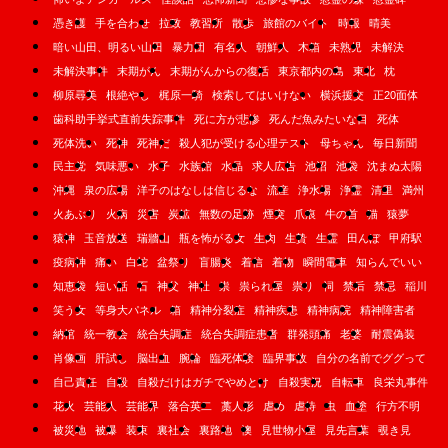
憑き護
手を合わせ
拉致
教習所
散歩
旅館のバイト
時報
晴美
暗い山田、明るい山田
暴力団
有名人
朝鮮人
木箱
未熟児
未解決
未解決事件
末期がん
末期がんからの復活
東京都内の島
東北
枕
柳原尋美
根絶やし
梶原一騎
検索してはいけない
横浜援交
正20面体
歯科助手挙式直前失踪事件
死に方が悲惨
死んだ魚みたいな目
死体
死体洗い
死神
死神だ
殺人犯が受ける心理テスト
母ちゃん
毎日新聞
民主党
気味悪い
水子
水族館
水晶
求人広告
池沼
池袋
沈まぬ太陽
沖縄
泉の広場
洋子のはなしは信じるな
流産
浄水場
浄霊
清里
満州
火あぶり
火病
災害
炭鉱
無数の足跡
煙突
爪痕
牛の首
猫
猿夢
猿神
玉音放送
瑞牆山
瓶を怖がる女
生肉
生贄
生霊
田んぼ
甲府駅
疫病神
痛い
白蛇
盆祭り
盲腸炎
着信
着物
瞬間電車
知らんでいい
知恵袋
短い話
石
神父
神社
祟
祟られ屋
祟り
祠
禁后
禁忌
稲川
笑う女
等身大パネル
箱
精神分裂症
精神疾患
精神病院
精神障害者
納棺
統一教会
統合失調症
統合失調症患者
群発頭痛
老婆
耐震偽装
肖像画
肝試し
脳出血
腕輪
臨死体験
臨界事故
自分の名前でググって
自己責任
自殺
自殺だけはガチでやめとけ
自殺実況
自転車
良栄丸事件
花火
芸能人
芸能界
落合英二
藁人形
虐め
虐待
虫
血塗
行方不明
被災地
被爆
装束
裏社会
裏路地
襖
見世物小屋
見先言葉
覗き見