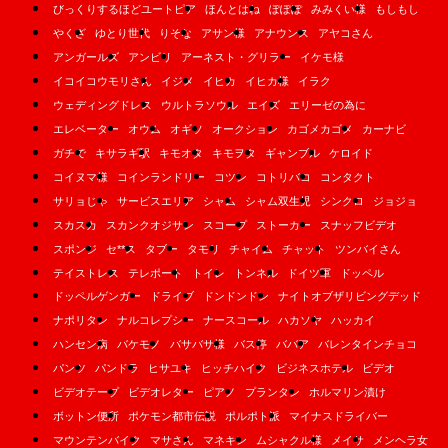
びっくりするほどユートピア
ほんとはね
ぽぽぽ
みみくい様
もしもし
やくざ
ゆとり世代
りそな
アサン様
アナウンス
アヤコさん
アンガールズ
アンビリ
アーネスト・グリラー
イケモ様
イコイコウモリさん
イジメ
イヒカ
イヒカ様
イラク
ウェディングドレス
ウルトラソウル
エイズ
エリーゼの為に
エレベーター
オウム
オギソ
オークション
カゴメカゴメ
カーナビ
ガチで
キサラギ駅
キモオタ
キモヲタ
ギャンブル
ケロイド
コイヌマ様
コインランドリー
コツン
コトリバコ
コンタクト
サリョじゃ
サービスエリア
シャム
シャム双生児
シンクロ
ジョジョ
スカスカ
スカンクオジサン
スコープ
ストーカー
スナッフビデオ
スポンジ
セ**ス
タブー
タモリ
チャイム
チャット
ツンバイさん
テイストレス
テレポート
トイレ
トンネル
ドイツ軍
ドッペル
ドッペルゲンガー
ドライブ
ドンドンドン
ナイトオブザリビングデッド
ナポリタン
ナルコレプシー
ナースコール
ハカソヤ
ハッカイ
ハンセン病
バケモノ
バサバサ様
バス停
ババア
バレンタインチョコ
パンツ
パンドラ
ヒサユキ
ヒッチハイク
ビジネスホテル
ビデオ
ビデオテープ
ビデオレター
ピアノ
プランタン
ホルマリン漬け
ボットン便所
ポケモン都市伝説
ポルポト派
マイナスドライバー
マウンテンバイク
マサさん
マネキン
ムシャクル様
メイサ
メンヘラ女