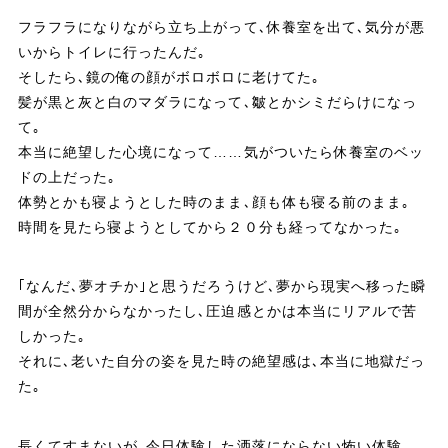
フラフラになりながら立ち上がって､休養室を出て､気分が悪
いからトイレに行ったんだ｡
そしたら､鏡の俺の顔がボロボロに老けてた｡
髪が黒と灰と白のマダラになって､皺とかシミだらけになっ
て｡
本当に絶望した心境になって……気がついたら休養室のベッ
ドの上だった｡
体勢とかも寝ようとした時のまま､顔も体も寝る前のまま｡
時間を見たら寝ようとしてから２０分も経ってなかった｡
｢なんだ､夢オチか｣と思うだろうけど､夢から現実へ移った瞬
間が全然分からなかったし､圧迫感とかは本当にリアルで苦
しかった｡
それに､老いた自分の姿を見た時の絶望感は､本当に地獄だっ
た｡
長くてすまないが､今日体験した洒落にならない怖い体験｡