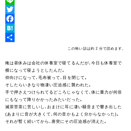
L
i
T
n
w
F
e
i
a
H
t
c
a
共
この怖い話は約 2 分で読めます。
t
e
t
有
俺は昼休みは会社の休養室で寝てるんだが､今日も休養室で
e
b
e
横になって寝ようとしたんだ｡
r
o
n
仰向けになって､毛布被って､目を閉じて｡
o
a
そしたらいきなり物凄い圧迫感に襲われた｡
手で押さえつけられてるどころじゃなくて､体に重力が何倍
k
にもなって降りかかったみたいだった｡
滅茶苦茶に苦しいし､おまけに耳に凄い騒音まで響き出した
(あまりに音が大きくて､何の音かもよく分からなかった)｡
それが暫く続いてから､唐突にその圧迫感が消えた｡