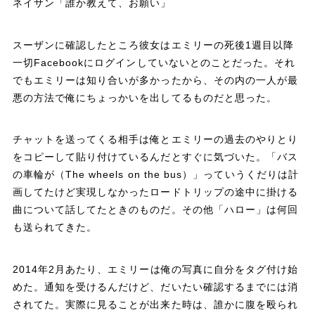
ネイサン「誰か教えて、お願い」
スーザンに確認したところ彼女はエミリーの死後1週目以降
一切Facebookにログインしていないとのことだった。それ
でもエミリーは知り合いが多かったから、その内の一人が最
悪の方法で俺にちょっかいを出してるものだと思った。
チャットを送ってくる相手は俺とエミリーの過去のやりとり
をコピーして貼り付けているんだとすぐに気づいた。「バス
の車輪が（The wheels on the bus）」っていうくだりは計
画してたけど実現しなかったロードトリップの途中に掛ける
曲について話してたときのものだ。その他「ハロー」は何回
も送られてきた。
2014年2月あたり、エミリーは俺の写真に自分をタグ付け始
めた。通知を受けるんだけど、だいたい確認するまでには消
されてた。実際に見ることが出来た時は、誰かに腹を殴られ