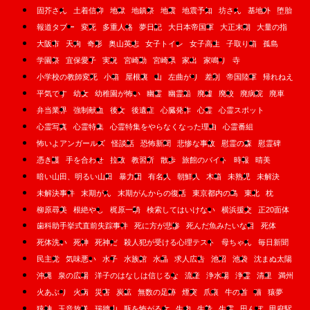
固芥さん
土着信仰
地獄
地鎮祭
地震
地震予知
坊さん
基地外
堕胎
報道タブー
変死
多重人格
夢日記
大日本帝国軍
大正末期
大量の指
大阪市
天狗
奇形
奥山英志
女子トイレ
女子高生
子取り箱
孤島
学園祭
宜保愛子
実況
宮崎勤
宮崎県
家出
家鳴り
寺
小学校の教師変死
小箱
屋根裏
山
左曲がり
差別
帝国陸軍
帰れねえ
平気です
幼女
幼稚園が怖い
幽霊
幽霊船
廃墟
廃校
廃病院
廃車
弁当業界
強制献血
後女
後遺症
心臓発作
心霊
心霊スポット
心霊写真
心霊特集
心霊特集をやらなくなった理由
心霊番組
怖いよアンガールズ
怪談話
恐怖新聞
悲惨な事故
慰霊の森
慰霊碑
憑き護
手を合わせ
拉致
教習所
散歩
旅館のバイト
時報
晴美
暗い山田、明るい山田
暴力団
有名人
朝鮮人
木箱
未熟児
未解決
未解決事件
末期がん
末期がんからの復活
東京都内の島
東北
枕
柳原尋美
根絶やし
梶原一騎
検索してはいけない
横浜援交
正20面体
歯科助手挙式直前失踪事件
死に方が悲惨
死んだ魚みたいな目
死体
死体洗い
死神
死神だ
殺人犯が受ける心理テスト
母ちゃん
毎日新聞
民主党
気味悪い
水子
水族館
水晶
求人広告
池沼
池袋
沈まぬ太陽
沖縄
泉の広場
洋子のはなしは信じるな
流産
浄水場
浄霊
清里
満州
火あぶり
火病
災害
炭鉱
無数の足跡
煙突
爪痕
牛の首
猫
猿夢
猿神
玉音放送
瑞牆山
瓶を怖がる女
生肉
生贄
生霊
田んぼ
甲府駅