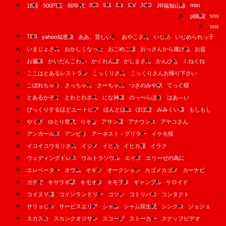
893
911
B'z
DV
JCO
mixi
18段
500円玉
80年代
JR福知山線
sns
pl病院
sos
TBS
yahoo知恵袋
ああ、苦しい。
あやこさん
いじめ
いじめられっ子
いまじょさん
おかしくなった
おごめご様
おっさんから逃げる
お盆
お遍路
かいだんこわい
かくれんぼ
かしまさん
かんひも
くねくね
ここはとあるレストラン
こっくりさん
こっくりさんお帰り下さい
こぼれちゃう
さっちゃん
さーちゃん
つきのみや駅
てっぐ様
とあるかぞく
とわとわさん
にな神様
のっぺらぼう
はあ～い
びっくりするほどユートピア
ほんとはね
ぽぽぽ
みみくい様
もしもし
やくざ
ゆとり世代
りそな
アサン様
アナウンス
アヤコさん
アンガールズ
アンビリ
アーネスト・グリラー
イケモ様
イコイコウモリさん
イジメ
イヒカ
イヒカ様
イラク
ウェディングドレス
ウルトラソウル
エイズ
エリーゼの為に
エレベーター
オウム
オギソ
オークション
カゴメカゴメ
カーナビ
ガチで
キサラギ駅
キモオタ
キモヲタ
ギャンブル
ケロイド
コイヌマ様
コインランドリー
コツン
コトリバコ
コンタクト
サリョじゃ
サービスエリア
シャム
シャム双生児
シンクロ
ジョジョ
スカスカ
スカンクオジサン
スコープ
ストーカー
スナッフビデオ