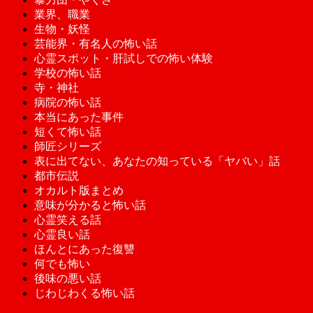
業界、職業
生物・妖怪
芸能界・有名人の怖い話
心霊スポット・肝試しでの怖い体験
学校の怖い話
寺・神社
病院の怖い話
本当にあった事件
短くて怖い話
師匠シリーズ
表に出てない、あなたの知っている「ヤバい」話
都市伝説
オカルト版まとめ
意味が分かると怖い話
心霊笑える話
心霊良い話
ほんとにあった復讐
何でも怖い
後味の悪い話
じわじわくる怖い話