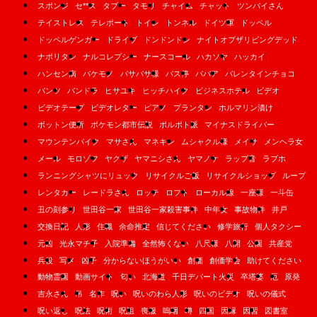
スポンジ
セ**ス
タブー
タモリ
チャイム
チャット
ツンバイさん
テイストレス
テレポート
トイレ
トンネル
ドイツ軍
ドッペル
ドッペルゲンガー
ドライブ
ドンドンドン
ナイトオブザリビングデッド
ナポリタン
ナルコレプシー
ナースコール
ハカソヤ
ハッカイ
ハンセン病
バケモノ
バサバサ様
バス停
ババア
バレンタインチョコ
パンツ
パンドラ
ヒサユキ
ヒッチハイク
ビジネスホテル
ビデオ
ビデオテープ
ビデオレター
ピアノ
プランタン
ホルマリン漬け
ボットン便所
ポケモン都市伝説
ポルポト派
マイナスドライバー
マウンテンバイク
マサさん
マネキン
ムシャクル様
メイサ
メンヘラ女
メール
モロゾフ
ヤクザ
ヤマニシさん
ヤマノケ
ラップ音
ラブホ
ランニングシャツにリュック
リサイクルご飯
リサイクルショップ
ループ
レンタカー
レードラさん
ロッテ
ロフト
ローカル線
一座様
一斗缶
丑の刻参り
世田谷一家
世田谷一家殺害事件
中年女
事故物件
井戸
交換日記
人形
住職
余命推定
信じてください
修学旅行
個人タクシー
元凶
光永マチ子
入院準備
全然怖くない
八尺様
八開
公園
共産党
兵役
写メ
凶子
分からないほうがいい
創価
創価学会
助けてください
動物霊園
動画サイト
匂い
北海道
千日デパート火災
卒塔婆
厄
原発
吉永さん
吊
名作
呪い
呪いのわら人形
呪いのビデオ
呪いの儀式
呪い返し
呪法
呪術
呪詛
喪服
嗚咽
噂
四国
因縁
因習
図書室