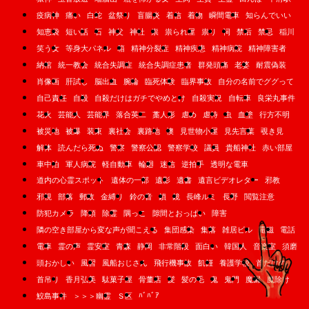
疫病神
痛い
白蛇
盆祭り
盲腸炎
着信
着物
瞬間電車
知らんでいい
知恵袋
短い話
石
神父
神社
祟
祟られ屋
祟り
祠
禁后
禁忌
稲川
笑う女
等身大パネル
箱
精神分裂症
精神疾患
精神病院
精神障害者
納棺
統一教会
統合失調症
統合失調症患者
群発頭痛
老婆
耐震偽装
肖像画
肝試し
脳出血
腕輪
臨死体験
臨界事故
自分の名前でググって
自己責任
自殺
自殺だけはガチでやめとけ
自殺実況
自転車
良栄丸事件
花火
芸能人
芸能界
落合英二
藁人形
虐め
虐待
虫
血塗
行方不明
被災地
被爆
装束
裏社会
裏路地
襖
見世物小屋
見先言葉
覗き見
解体
読んだら死ぬ
警察
警察公認
警察学校
議員
貴船神社
赤い部屋
車中泊
軍人病院
軽自動車
輪廻
迷信
逆拍手
透明な電車
道内の心霊スポット
遺体の一部
遺影
遺書
遺言ビデオレター
邪教
邪視
部落
郵政
金縛り
鈴の音
鎖
鏡
長峰ルミ
長野
閲覧注意
防犯カメラ
降頭
除霊
隅っこ
隙間とおっぱい
障害
隣の空き部屋から変な声が聞こえる
集団感染
集落
雑居ビル
電磁
電話
電車
霊の声
霊安室
青森
静岡
非常階段
面白い
韓国人
音楽室
須磨
頭おかしい
風習
風船おじさん
飛行機事故
飢饉
養護学校
首だけの
首吊り
香月弘美
駄菓子屋
骨董店
髪
髪の毛
鬼
鬼門
魔漏
魔除け
ﾊﾞﾊﾞｱ
鮫島事件
＞＞＞幽霊
Ｓ区