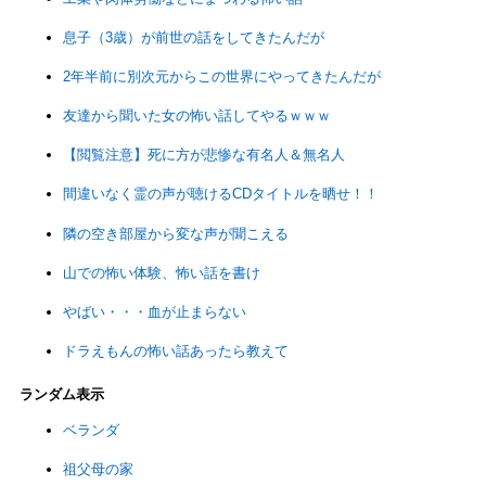
息子（3歳）が前世の話をしてきたんだが
2年半前に別次元からこの世界にやってきたんだが
友達から聞いた女の怖い話してやるｗｗｗ
【閲覧注意】死に方が悲惨な有名人＆無名人
間違いなく霊の声が聴けるCDタイトルを晒せ！！
隣の空き部屋から変な声が聞こえる
山での怖い体験、怖い話を書け
やばい・・・血が止まらない
ドラえもんの怖い話あったら教えて
ランダム表示
ベランダ
祖父母の家