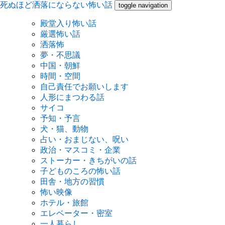
死ぬほど洒落にならない怖い話
toggle navigation
殿堂入り怖い話
厳選怖い話
洒落怖
夢・不思議
中国・朝鮮
時間・空間
自己責任でお願いします
人形にまつわる話
サイコ
予知・予言
犬・猫、動物
占い・おまじない、呪い
政治・マスコミ・企業
ストーカー・きちがいの話
子どものころの怖い話
田舎・地方の習慣
怖い映像
ホテル・旅館
エレベーター・密室
一人暮らし