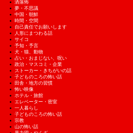
洒落怖
夢・不思議
中国・朝鮮
時間・空間
自己責任でお願いします
人形にまつわる話
サイコ
予知・予言
犬・猫、動物
占い・おまじない、呪い
政治・マスコミ・企業
ストーカー・きちがいの話
子どものころの怖い話
田舎・地方の習慣
怖い映像
ホテル・旅館
エレベーター・密室
一人暮らし
子どものころの怖い話
宗教
山の怖い話
暴力団・やくざ