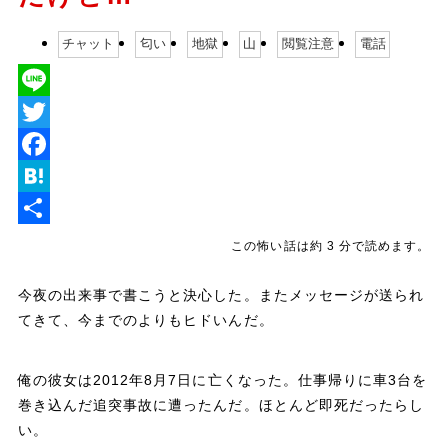
チャット
匂い
地獄
山
閲覧注意
電話
L
i
T
n
w
F
e
i
a
H
t
c
a
共
この怖い話は約 3 分で読めます。
t
e
t
有
今夜の出来事で書こうと決心した。またメッセージが送られ
e
b
e
てきて、今までのよりもヒドいんだ。
r
o
n
o
a
俺の彼女は2012年8月7日に亡くなった。仕事帰りに車3台を
k
巻き込んだ追突事故に遭ったんだ。ほとんど即死だったらし
い。