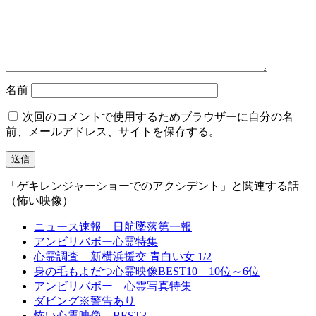
名前
次回のコメントで使用するためブラウザーに自分の名
前、メールアドレス、サイトを保存する。
「ゲキレンジャーショーでのアクシデント」と関連する話
（怖い映像）
ニュース速報 日航墜落第一報
アンビリバボー心霊特集
心霊調査 新横浜援交 青白い女 1/2
身の毛もよだつ心霊映像BEST10 10位～6位
アンビリバボー 心霊写真特集
ダビング※警告あり
怖い心霊映像 BEST3