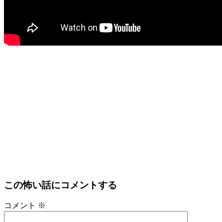
この怖い話にコメントする
コメント
※