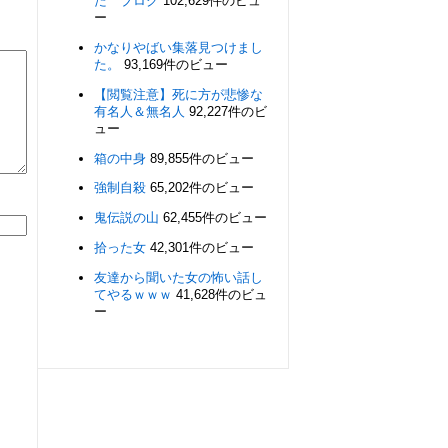
た ブログ
102,629件のビュ
ー
かなりやばい集落見つけまし
た。
93,169件のビュー
【閲覧注意】死に方が悲惨な
有名人＆無名人
92,227件のビ
ュー
箱の中身
89,855件のビュー
強制自殺
65,202件のビュー
鬼伝説の山
62,455件のビュー
拾った女
42,301件のビュー
友達から聞いた女の怖い話し
てやるｗｗｗ
41,628件のビュ
ー