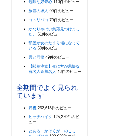
危険な好奇心
110件のビュー
旅館の求人
90件のビュー
コトリバコ
70件のビュー
かなりやばい集落見つけまし
た。
61件のビュー
部屋が女のたまり場になって
いる
60件のビュー
霊と同棲
49件のビュー
【閲覧注意】死に方が悲惨な
有名人＆無名人
48件のビュー
全期間でよく見られ
ています
邪視
262,618件のビュー
ヒッチハイク
125,279件のビ
ュー
とある かぞくが のこし