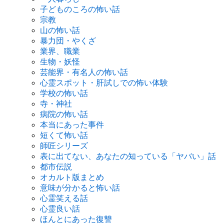
子どものころの怖い話
宗教
山の怖い話
暴力団・やくざ
業界、職業
生物・妖怪
芸能界・有名人の怖い話
心霊スポット・肝試しでの怖い体験
学校の怖い話
寺・神社
病院の怖い話
本当にあった事件
短くて怖い話
師匠シリーズ
表に出てない、あなたの知っている「ヤバい」話
都市伝説
オカルト版まとめ
意味が分かると怖い話
心霊笑える話
心霊良い話
ほんとにあった復讐