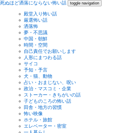
死ぬほど洒落にならない怖い話
toggle navigation
殿堂入り怖い話
厳選怖い話
洒落怖
夢・不思議
中国・朝鮮
時間・空間
自己責任でお願いします
人形にまつわる話
サイコ
予知・予言
犬・猫、動物
占い・おまじない、呪い
政治・マスコミ・企業
ストーカー・きちがいの話
子どものころの怖い話
田舎・地方の習慣
怖い映像
ホテル・旅館
エレベーター・密室
一人暮らし