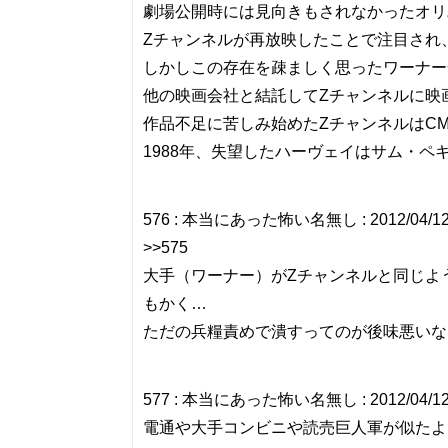
劇場公開時には見向きもされなかったオリ
Zチャンネルが再放映したことで注目され
しかしこの存在を疎ましく思ったワーナー
他の映画会社と結託してZチャンネルに映
作品不足に苦しみ始めたZチャンネルはC
1988年、失望したハーヴェイはサム・
576 : 本当にあった怖い名無し : 2012/04/12(木)
>>575
大手（ワーナー）がZチャンネルと同じよ
もかく…
ただの兵糧責めで潰すってのが後味悪いな
577 : 本当にあった怖い名無し : 2012/04/12(木)
電通や大手コンビニや読売巨人軍が似たよ