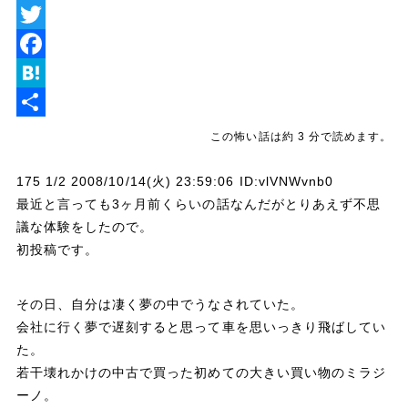
L
i
T
n
w
F
e
i
a
H
t
c
a
共
この怖い話は約 3 分で読めます。
t
e
t
有
175 1/2 2008/10/14(火) 23:59:06 ID:vlVNWvnb0
e
b
e
最近と言っても3ヶ月前くらいの話なんだがとりあえず不思
r
o
n
議な体験をしたので。
o
a
初投稿です。
k
その日、自分は凄く夢の中でうなされていた。
会社に行く夢で遅刻すると思って車を思いっきり飛ばしてい
た。
若干壊れかけの中古で買った初めての大きい買い物のミラジ
ーノ。