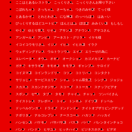
ここはとあるレストラン
こっくりさん
こっくりさんお帰り下さい
こぼれちゃう
さっちゃん
さーちゃん
つきのみや駅
てっぐ様
とあるかぞく
とわとわさん
にな神様
のっぺらぼう
はあ～い
びっくりするほどユートピア
ほんとはね
ぽぽぽ
みみくい様
もしもし
やくざ
ゆとり世代
りそな
アサン様
アナウンス
アヤコさん
アンガールズ
アンビリ
アーネスト・グリラー
イケモ様
イコイコウモリさん
イジメ
イヒカ
イヒカ様
イラク
ウェディングドレス
ウルトラソウル
エイズ
エリーゼの為に
エレベーター
オウム
オギソ
オークション
カゴメカゴメ
カーナビ
ガチで
キサラギ駅
キモオタ
キモヲタ
ギャンブル
ケロイド
コイヌマ様
コインランドリー
コツン
コトリバコ
コンタクト
サリョじゃ
サービスエリア
シャム
シャム双生児
シンクロ
ジョジョ
スカスカ
スカンクオジサン
スコープ
ストーカー
スナッフビデオ
スポンジ
セ**ス
タブー
タモリ
チャイム
チャット
ツンバイさん
テイストレス
テレポート
トイレ
トンネル
ドイツ軍
ドッペル
ドッペルゲンガー
ドライブ
ドンドンドン
ナイトオブザリビングデッド
ナポリタン
ナルコレプシー
ナースコール
ハカソヤ
ハッカイ
ハンセン病
バケモノ
バサバサ様
バス停
ババア
バレンタインチョコ
パンツ
パンドラ
ヒサユキ
ヒッチハイク
ビジネスホテル
ビデオ