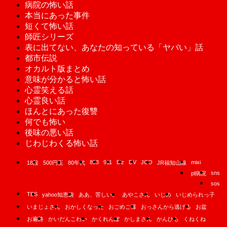
病院の怖い話
本当にあった事件
短くて怖い話
師匠シリーズ
表に出てない、あなたの知っている「ヤバい」話
都市伝説
オカルト版まとめ
意味が分かると怖い話
心霊笑える話
心霊良い話
ほんとにあった復讐
何でも怖い
後味の悪い話
じわじわくる怖い話
893
911
B'z
DV
JCO
mixi
18段
500円玉
80年代
JR福知山線
sns
pl病院
sos
TBS
yahoo知恵袋
ああ、苦しい。
あやこさん
いじめ
いじめられっ子
いまじょさん
おかしくなった
おごめご様
おっさんから逃げる
お盆
お遍路
かいだんこわい
かくれんぼ
かしまさん
かんひも
くねくね