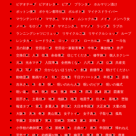
ビデオテープ
ビデオレター
ピアノ
プランタン
ホルマリン漬け
ボットン便所
ポケモン都市伝説
ポルポト派
マイナスドライバー
マウンテンバイク
マサさん
マネキン
ムシャクル様
メイサ
メンヘラ女
メール
モロゾフ
ヤクザ
ヤマニシさん
ヤマノケ
ラップ音
ラブホ
ランニングシャツにリュック
リサイクルご飯
リサイクルショップ
ループ
レンタカー
レードラさん
ロッテ
ロフト
ローカル線
一座様
一斗缶
丑の刻参り
世田谷一家
世田谷一家殺害事件
中年女
事故物件
井戸
交換日記
人形
住職
余命推定
信じてください
修学旅行
個人タクシー
元凶
光永マチ子
入院準備
全然怖くない
八尺様
八開
公園
共産党
兵役
写メ
凶子
分からないほうがいい
創価
創価学会
助けてください
動物霊園
動画サイト
匂い
北海道
千日デパート火災
卒塔婆
厄
原発
吉永さん
吊
名作
呪い
呪いのわら人形
呪いのビデオ
呪いの儀式
呪い返し
呪法
呪術
呪詛
喪服
嗚咽
噂
四国
因縁
因習
図書室
固芥さん
土着信仰
地獄
地鎮祭
地震
地震予知
坊さん
基地外
堕胎
報道タブー
変死
多重人格
夢日記
大日本帝国軍
大正末期
大量の指
大阪市
天狗
奇形
奥山英志
女子トイレ
女子高生
子取り箱
孤島
学園祭
宜保愛子
実況
宮崎勤
宮崎県
家出
家鳴り
寺
小学校の教師変死
小箱
屋根裏
山
左曲がり
差別
帝国陸軍
帰れねえ
平気です
幼女
幼稚園が怖い
幽霊
幽霊船
廃墟
廃校
廃病院
廃車