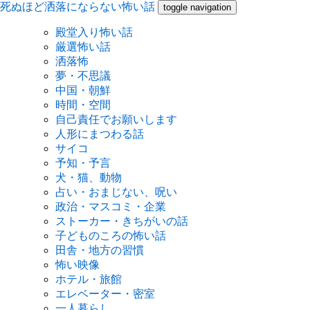
死ぬほど洒落にならない怖い話
toggle navigation
殿堂入り怖い話
厳選怖い話
洒落怖
夢・不思議
中国・朝鮮
時間・空間
自己責任でお願いします
人形にまつわる話
サイコ
予知・予言
犬・猫、動物
占い・おまじない、呪い
政治・マスコミ・企業
ストーカー・きちがいの話
子どものころの怖い話
田舎・地方の習慣
怖い映像
ホテル・旅館
エレベーター・密室
一人暮らし