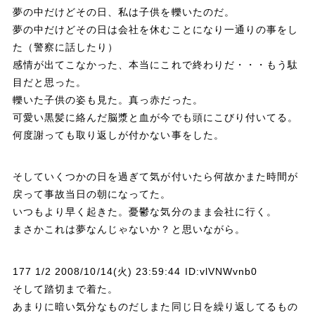
夢の中だけどその日、私は子供を轢いたのだ。
夢の中だけどその日は会社を休むことになり一通りの事をし
た（警察に話したり）
感情が出てこなかった、本当にこれで終わりだ・・・もう駄
目だと思った。
轢いた子供の姿も見た。真っ赤だった。
可愛い黒髪に絡んだ脳漿と血が今でも頭にこびり付いてる。
何度謝っても取り返しが付かない事をした。
そしていくつかの日を過ぎて気が付いたら何故かまた時間が
戻って事故当日の朝になってた。
いつもより早く起きた。憂鬱な気分のまま会社に行く。
まさかこれは夢なんじゃないか？と思いながら。
177 1/2 2008/10/14(火) 23:59:44 ID:vlVNWvnb0
そして踏切まで着た。
あまりに暗い気分なものだしまた同じ日を繰り返してるもの