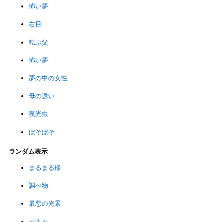
怖い夢
右目
転ぶ父
怖い夢
夢の中の女性
母の誘い
夜光虫
ぼそぼそ
ランダム表示
まるまる様
調べ物
最悪の光景
べろぉ