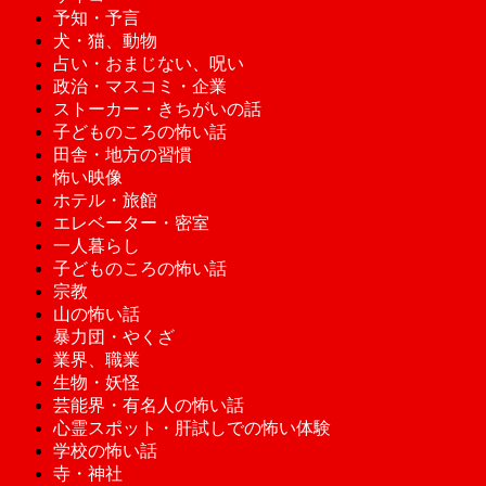
予知・予言
犬・猫、動物
占い・おまじない、呪い
政治・マスコミ・企業
ストーカー・きちがいの話
子どものころの怖い話
田舎・地方の習慣
怖い映像
ホテル・旅館
エレベーター・密室
一人暮らし
子どものころの怖い話
宗教
山の怖い話
暴力団・やくざ
業界、職業
生物・妖怪
芸能界・有名人の怖い話
心霊スポット・肝試しでの怖い体験
学校の怖い話
寺・神社