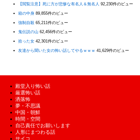
【閲覧注意】死に方が悲惨な有名人＆無名人
92,230件のビュー
箱の中身
89,855件のビュー
強制自殺
65,211件のビュー
鬼伝説の山
62,456件のビュー
拾った女
42,301件のビュー
友達から聞いた女の怖い話してやるｗｗｗ
41,629件のビュー
殿堂入り怖い話
厳選怖い話
洒落怖
夢・不思議
中国・朝鮮
時間・空間
自己責任でお願いします
人形にまつわる話
サイコ