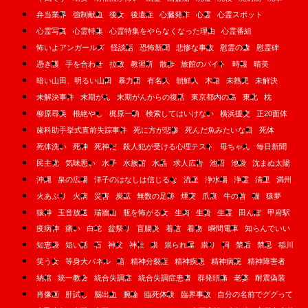
弁当業界
強制献血
後女
後遺症
心臓発作
心霊
心霊スポット
心霊写真
心霊特集
心霊特集をやらなくなった理由
心霊番組
怖いよアンガールズ
怪談話
恐怖新聞
悲惨な事故
慰霊の森
慰霊碑
憑き護
手を合わせ
拉致
教習所
散歩
旅館のバイト
時報
晴美
暗い山田、明るい山田
暴力団
有名人
朝鮮人
木箱
未熟児
未解決
未解決事件
末期がん
末期がんからの復活
東京都内の島
東北
枕
柳原尋美
根絶やし
梶原一騎
検索してはいけない
横浜援交
正20面体
歯科助手挙式直前失踪事件
死に方が悲惨
死んだ魚みたいな目
死体
死体洗い
死神
死神だ
殺人犯が受ける心理テスト
母ちゃん
毎日新聞
民主党
気味悪い
水子
水族館
水晶
求人広告
池沼
池袋
沈まぬ太陽
沖縄
泉の広場
洋子のはなしは信じるな
流産
浄水場
浄霊
清里
満州
火あぶり
火病
災害
炭鉱
無数の足跡
煙突
爪痕
牛の首
猫
猿夢
猿神
玉音放送
瑞牆山
瓶を怖がる女
生肉
生贄
生霊
田んぼ
甲府駅
疫病神
痛い
白蛇
盆祭り
盲腸炎
着信
着物
瞬間電車
知らんでいい
知恵袋
短い話
石
神父
神社
祟
祟られ屋
祟り
祠
禁后
禁忌
稲川
笑う女
等身大パネル
箱
精神分裂症
精神疾患
精神病院
精神障害者
納棺
統一教会
統合失調症
統合失調症患者
群発頭痛
老婆
耐震偽装
肖像画
肝試し
脳出血
腕輪
臨死体験
臨界事故
自分の名前でググって