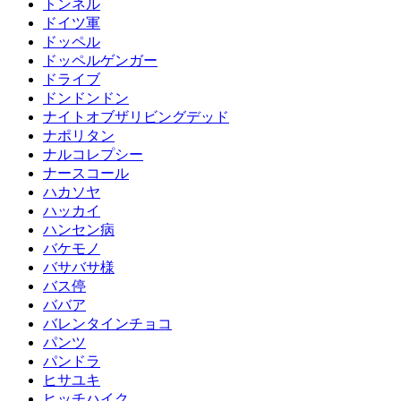
トンネル
ドイツ軍
ドッペル
ドッペルゲンガー
ドライブ
ドンドンドン
ナイトオブザリビングデッド
ナポリタン
ナルコレプシー
ナースコール
ハカソヤ
ハッカイ
ハンセン病
バケモノ
バサバサ様
バス停
ババア
バレンタインチョコ
パンツ
パンドラ
ヒサユキ
ヒッチハイク