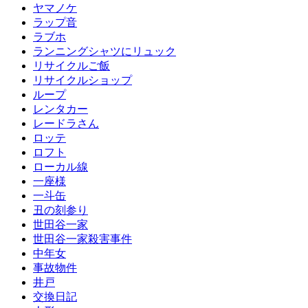
ヤマノケ
ラップ音
ラブホ
ランニングシャツにリュック
リサイクルご飯
リサイクルショップ
ループ
レンタカー
レードラさん
ロッテ
ロフト
ローカル線
一座様
一斗缶
丑の刻参り
世田谷一家
世田谷一家殺害事件
中年女
事故物件
井戸
交換日記