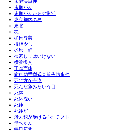
未解決事件
末期がん
末期がんからの復活
東京都内の島
東北
枕
柳原尋美
根絶やし
梶原一騎
検索してはいけない
横浜援交
正20面体
歯科助手挙式直前失踪事件
死に方が悲惨
死んだ魚みたいな目
死体
死体洗い
死神
死神だ
殺人犯が受ける心理テスト
母ちゃん
毎日新聞