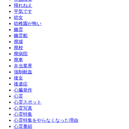
帰れねえ
平気です
幼女
幼稚園が怖い
幽霊
幽霊船
廃墟
廃校
廃病院
廃車
弁当業界
強制献血
後女
後遺症
心臓発作
心霊
心霊スポット
心霊写真
心霊特集
心霊特集をやらなくなった理由
心霊番組