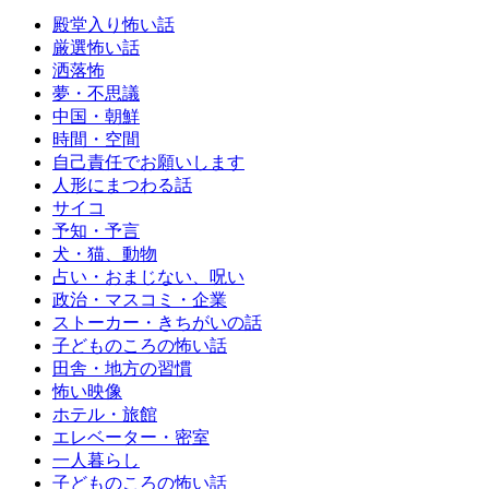
殿堂入り怖い話
厳選怖い話
洒落怖
夢・不思議
中国・朝鮮
時間・空間
自己責任でお願いします
人形にまつわる話
サイコ
予知・予言
犬・猫、動物
占い・おまじない、呪い
政治・マスコミ・企業
ストーカー・きちがいの話
子どものころの怖い話
田舎・地方の習慣
怖い映像
ホテル・旅館
エレベーター・密室
一人暮らし
子どものころの怖い話