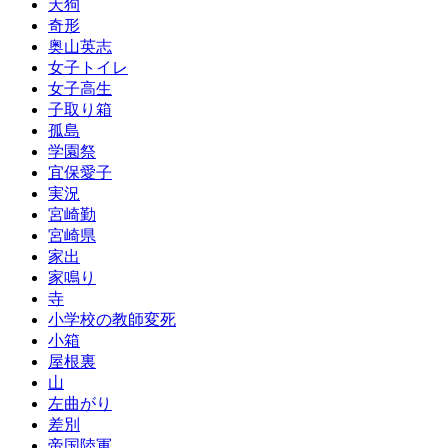
天狗
奇形
奥山英志
女子トイレ
女子高生
子取り箱
孤島
学園祭
宜保愛子
実況
宮崎勤
宮崎県
家出
家鳴り
寺
小学校の教師変死
小箱
屋根裏
山
左曲がり
差別
帝国陸軍