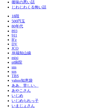
後味の悪い話
じわじわくる怖い話
18段
500円玉
80年代
893
911
B'z
DV
JCO
JR福知山線
mixi
pl病院
sns
sos
TBS
yahoo知恵袋
ああ、苦しい。
あやこさん
いじめ
いじめられっ子
いまじょさん