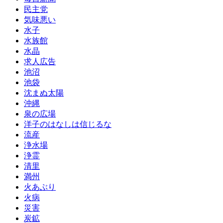
民主党
気味悪い
水子
水族館
水晶
求人広告
池沼
池袋
沈まぬ太陽
沖縄
泉の広場
洋子のはなしは信じるな
流産
浄水場
浄霊
清里
満州
火あぶり
火病
災害
炭鉱