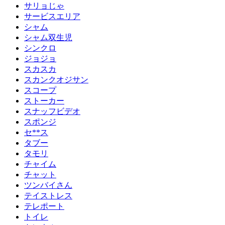
サリョじゃ
サービスエリア
シャム
シャム双生児
シンクロ
ジョジョ
スカスカ
スカンクオジサン
スコープ
ストーカー
スナッフビデオ
スポンジ
セ**ス
タブー
タモリ
チャイム
チャット
ツンバイさん
テイストレス
テレポート
トイレ