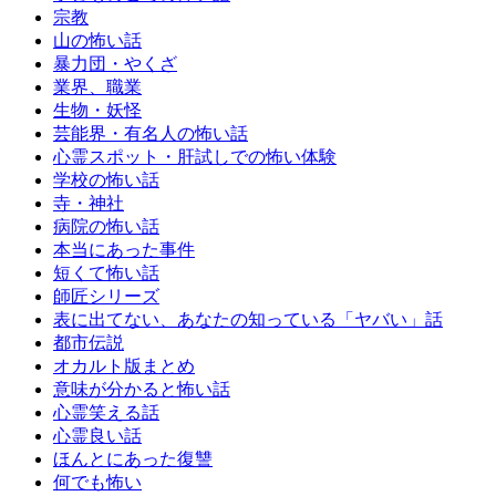
宗教
山の怖い話
暴力団・やくざ
業界、職業
生物・妖怪
芸能界・有名人の怖い話
心霊スポット・肝試しでの怖い体験
学校の怖い話
寺・神社
病院の怖い話
本当にあった事件
短くて怖い話
師匠シリーズ
表に出てない、あなたの知っている「ヤバい」話
都市伝説
オカルト版まとめ
意味が分かると怖い話
心霊笑える話
心霊良い話
ほんとにあった復讐
何でも怖い