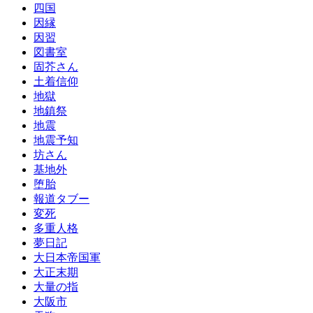
四国
因縁
因習
図書室
固芥さん
土着信仰
地獄
地鎮祭
地震
地震予知
坊さん
基地外
堕胎
報道タブー
変死
多重人格
夢日記
大日本帝国軍
大正末期
大量の指
大阪市