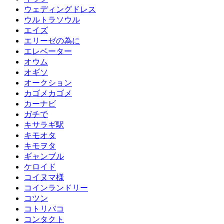
ウェディングドレス
ウルトラソウル
エイズ
エリーゼの為に
エレベーター
オウム
オギソ
オークション
カゴメカゴメ
カーナビ
ガチで
キサラギ駅
キモオタ
キモヲタ
ギャンブル
ケロイド
コイヌマ様
コインランドリー
コツン
コトリバコ
コンタクト