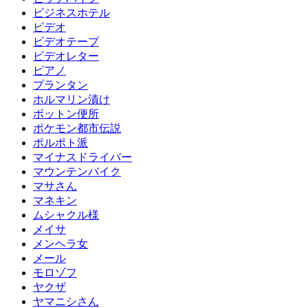
ビジネスホテル
ビデオ
ビデオテープ
ビデオレター
ピアノ
プランタン
ホルマリン漬け
ボットン便所
ポケモン都市伝説
ポルポト派
マイナスドライバー
マウンテンバイク
マサさん
マネキン
ムシャクル様
メイサ
メンヘラ女
メール
モロゾフ
ヤクザ
ヤマニシさん