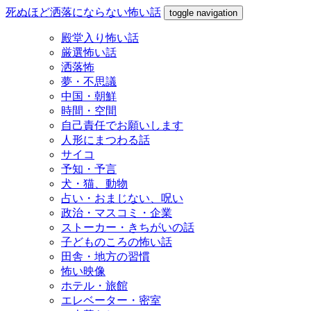
死ぬほど洒落にならない怖い話
toggle navigation
殿堂入り怖い話
厳選怖い話
洒落怖
夢・不思議
中国・朝鮮
時間・空間
自己責任でお願いします
人形にまつわる話
サイコ
予知・予言
犬・猫、動物
占い・おまじない、呪い
政治・マスコミ・企業
ストーカー・きちがいの話
子どものころの怖い話
田舎・地方の習慣
怖い映像
ホテル・旅館
エレベーター・密室