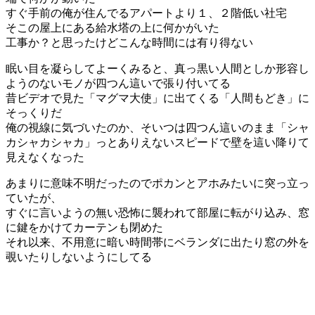
すぐ手前の俺が住んでるアパートより１、２階低い社宅
そこの屋上にある給水塔の上に何かがいた
工事か？と思ったけどこんな時間には有り得ない
眠い目を凝らしてよーくみると、真っ黒い人間としか形容し
ようのないモノが四つん這いで張り付いてる
昔ビデオで見た「マグマ大使」に出てくる「人間もどき」に
そっくりだ
俺の視線に気づいたのか、そいつは四つん這いのまま「シャ
カシャカシャカ」っとありえないスピードで壁を這い降りて
見えなくなった
あまりに意味不明だったのでポカンとアホみたいに突っ立っ
ていたが、
すぐに言いようの無い恐怖に襲われて部屋に転がり込み、窓
に鍵をかけてカーテンも閉めた
それ以来、不用意に暗い時間帯にベランダに出たり窓の外を
覗いたりしないようにしてる