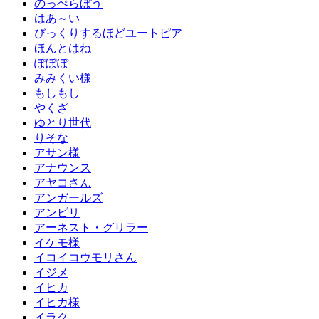
のっぺらぼう
はあ～い
びっくりするほどユートピア
ほんとはね
ぽぽぽ
みみくい様
もしもし
やくざ
ゆとり世代
りそな
アサン様
アナウンス
アヤコさん
アンガールズ
アンビリ
アーネスト・グリラー
イケモ様
イコイコウモリさん
イジメ
イヒカ
イヒカ様
イラク