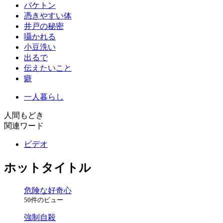
バケトン
憑きやすい体
井戸の秘密
囁かれる
小豆洗い
出るで
伝えたいこと
癖
一人暮らし
人間もどき
関連ワード
ビデオ
ホットタイトル
危険な好奇心
50件のビュー
強制自殺