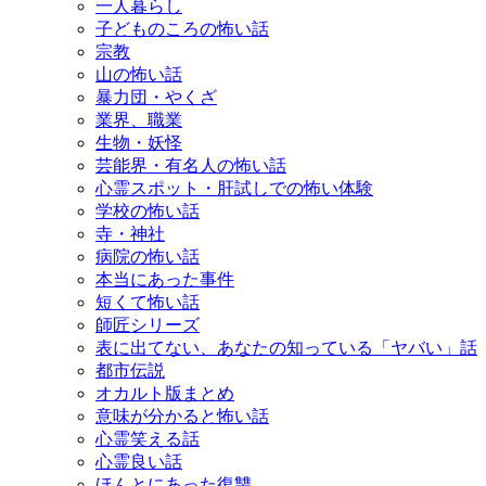
一人暮らし
子どものころの怖い話
宗教
山の怖い話
暴力団・やくざ
業界、職業
生物・妖怪
芸能界・有名人の怖い話
心霊スポット・肝試しでの怖い体験
学校の怖い話
寺・神社
病院の怖い話
本当にあった事件
短くて怖い話
師匠シリーズ
表に出てない、あなたの知っている「ヤバい」話
都市伝説
オカルト版まとめ
意味が分かると怖い話
心霊笑える話
心霊良い話
ほんとにあった復讐