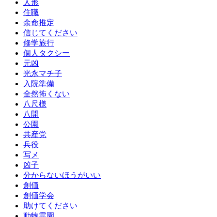
人形
住職
余命推定
信じてください
修学旅行
個人タクシー
元凶
光永マチ子
入院準備
全然怖くない
八尺様
八開
公園
共産党
兵役
写メ
凶子
分からないほうがいい
創価
創価学会
助けてください
動物霊園