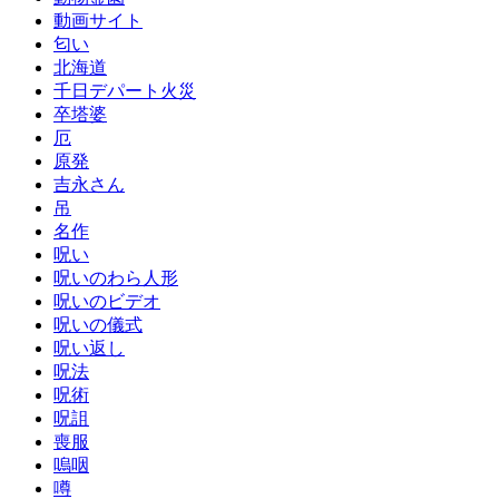
動画サイト
匂い
北海道
千日デパート火災
卒塔婆
厄
原発
吉永さん
吊
名作
呪い
呪いのわら人形
呪いのビデオ
呪いの儀式
呪い返し
呪法
呪術
呪詛
喪服
嗚咽
噂