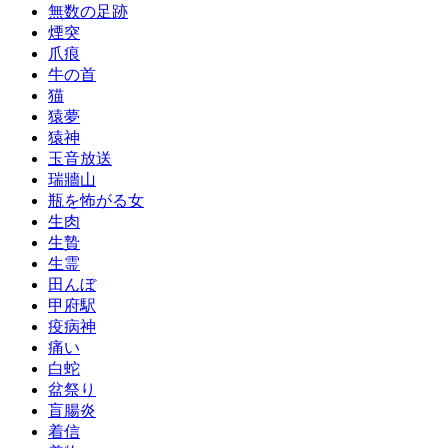
無数の足跡
煙突
爪痕
牛の首
猫
猿夢
猿神
玉音放送
瑞牆山
瓶を怖がる女
生肉
生贄
生霊
田んぼ
甲府駅
疫病神
痛い
白蛇
盆祭り
盲腸炎
着信