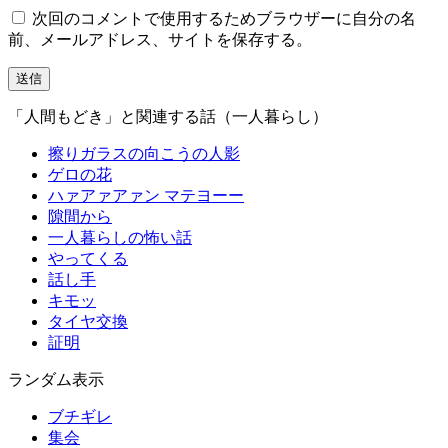
次回のコメントで使用するためブラウザーに自分の名
前、メールアドレス、サイトを保存する。
「人間もどき」と関連する話（一人暮らし）
擦りガラスの向こうの人影
ゲロの花
ハァアァアァン マテヨーー
隙間から
一人暮らしの怖い話
やってくる
話し手
キモッ
タイヤ交換
証明
ランダム表示
ブチギレ
集会