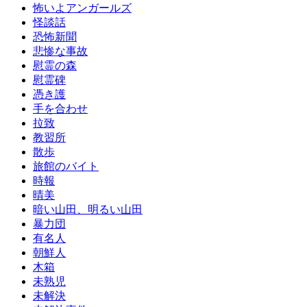
怖いよアンガールズ
怪談話
恐怖新聞
悲惨な事故
慰霊の森
慰霊碑
憑き護
手を合わせ
拉致
教習所
散歩
旅館のバイト
時報
晴美
暗い山田、明るい山田
暴力団
有名人
朝鮮人
木箱
未熟児
未解決