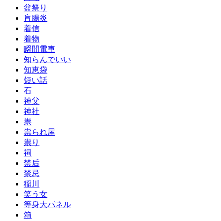
盆祭り
盲腸炎
着信
着物
瞬間電車
知らんでいい
知恵袋
短い話
石
神父
神社
祟
祟られ屋
祟り
祠
禁后
禁忌
稲川
笑う女
等身大パネル
箱