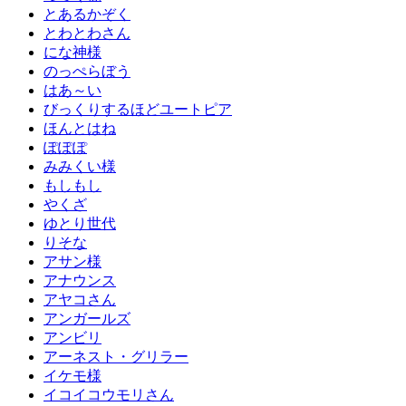
とあるかぞく
とわとわさん
にな神様
のっぺらぼう
はあ～い
びっくりするほどユートピア
ほんとはね
ぽぽぽ
みみくい様
もしもし
やくざ
ゆとり世代
りそな
アサン様
アナウンス
アヤコさん
アンガールズ
アンビリ
アーネスト・グリラー
イケモ様
イコイコウモリさん