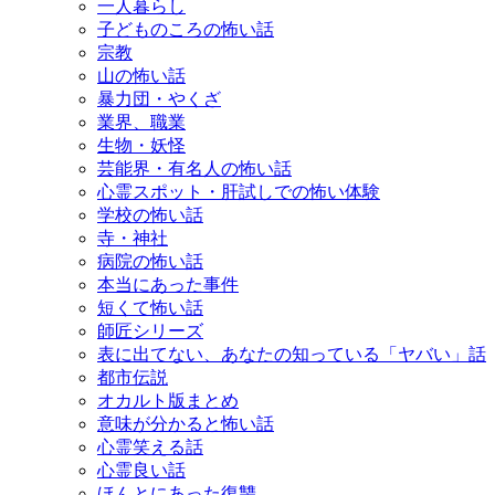
一人暮らし
子どものころの怖い話
宗教
山の怖い話
暴力団・やくざ
業界、職業
生物・妖怪
芸能界・有名人の怖い話
心霊スポット・肝試しでの怖い体験
学校の怖い話
寺・神社
病院の怖い話
本当にあった事件
短くて怖い話
師匠シリーズ
表に出てない、あなたの知っている「ヤバい」話
都市伝説
オカルト版まとめ
意味が分かると怖い話
心霊笑える話
心霊良い話
ほんとにあった復讐