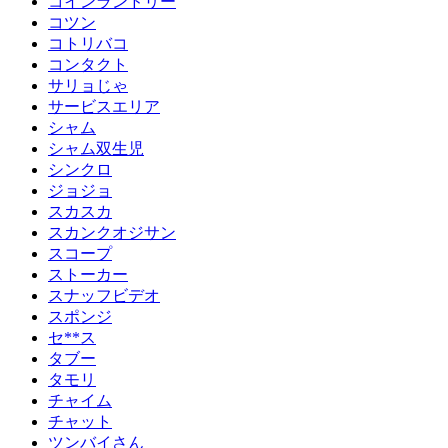
コインランドリー
コツン
コトリバコ
コンタクト
サリョじゃ
サービスエリア
シャム
シャム双生児
シンクロ
ジョジョ
スカスカ
スカンクオジサン
スコープ
ストーカー
スナッフビデオ
スポンジ
セ**ス
タブー
タモリ
チャイム
チャット
ツンバイさん