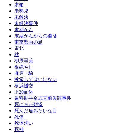
木箱
未熟児
未解決
未解決事件
末期がん
末期がんからの復活
東京都内の島
東北
枕
柳原尋美
根絶やし
梶原一騎
検索してはいけない
横浜援交
正20面体
歯科助手挙式直前失踪事件
死に方が悲惨
死んだ魚みたいな目
死体
死体洗い
死神