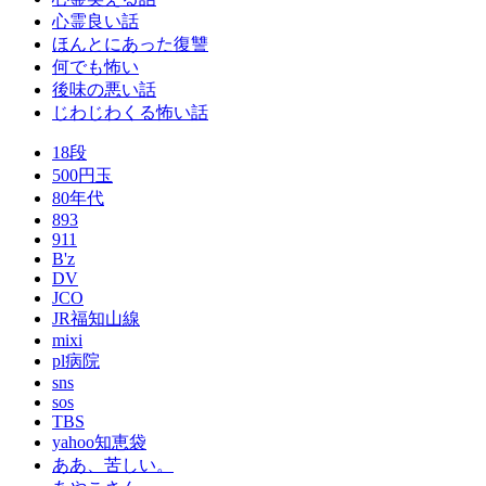
心霊良い話
ほんとにあった復讐
何でも怖い
後味の悪い話
じわじわくる怖い話
18段
500円玉
80年代
893
911
B'z
DV
JCO
JR福知山線
mixi
pl病院
sns
sos
TBS
yahoo知恵袋
ああ、苦しい。