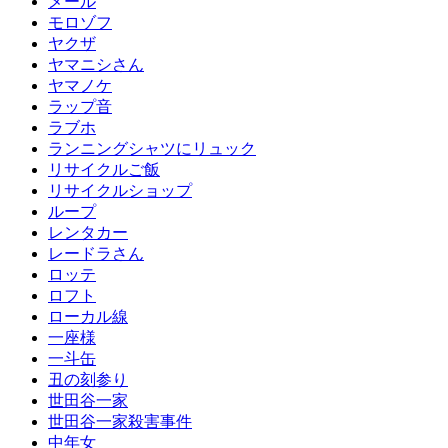
メール
モロゾフ
ヤクザ
ヤマニシさん
ヤマノケ
ラップ音
ラブホ
ランニングシャツにリュック
リサイクルご飯
リサイクルショップ
ループ
レンタカー
レードラさん
ロッテ
ロフト
ローカル線
一座様
一斗缶
丑の刻参り
世田谷一家
世田谷一家殺害事件
中年女