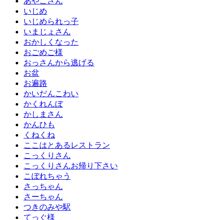
あやこさん
いじめ
いじめられっ子
いまじょさん
おかしくなった
おごめご様
おっさんから逃げる
お盆
お遍路
かいだんこわい
かくれんぼ
かしまさん
かんひも
くねくね
ここはとあるレストラン
こっくりさん
こっくりさんお帰り下さい
こぼれちゃう
さっちゃん
さーちゃん
つきのみや駅
てっぐ様