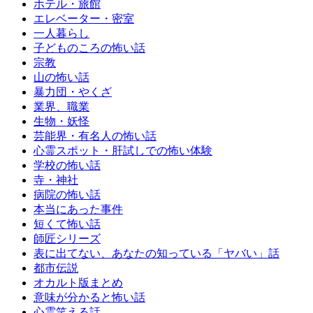
ホテル・旅館
エレベーター・密室
一人暮らし
子どものころの怖い話
宗教
山の怖い話
暴力団・やくざ
業界、職業
生物・妖怪
芸能界・有名人の怖い話
心霊スポット・肝試しでの怖い体験
学校の怖い話
寺・神社
病院の怖い話
本当にあった事件
短くて怖い話
師匠シリーズ
表に出てない、あなたの知っている「ヤバい」話
都市伝説
オカルト版まとめ
意味が分かると怖い話
心霊笑える話