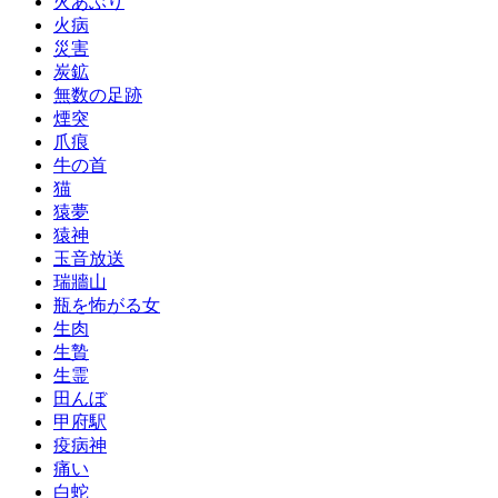
火あぶり
火病
災害
炭鉱
無数の足跡
煙突
爪痕
牛の首
猫
猿夢
猿神
玉音放送
瑞牆山
瓶を怖がる女
生肉
生贄
生霊
田んぼ
甲府駅
疫病神
痛い
白蛇