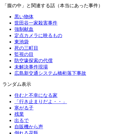
「腹の中」と関連する話（本当にあった事件）
黒い物体
世田谷一家殺害事件
強制献血
定点カメラに映るもの
東池袋
死の三町目
監視の目
防空壕探索の代償
未解決事件現場
広島新交通システム橋桁落下事故
ランダム表示
住むと不幸になる家
「行き止まりだよ・・」
寒がる子
残業
出るで
自販機から声
倒れる花瓶