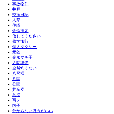
事故物件
井戸
交換日記
人形
住職
余命推定
信じてください
修学旅行
個人タクシー
元凶
光永マチ子
入院準備
全然怖くない
八尺様
八開
公園
共産党
兵役
写メ
凶子
分からないほうがいい