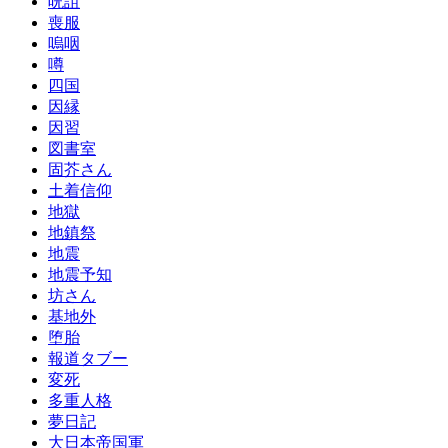
呪詛
喪服
嗚咽
噂
四国
因縁
因習
図書室
固芥さん
土着信仰
地獄
地鎮祭
地震
地震予知
坊さん
基地外
堕胎
報道タブー
変死
多重人格
夢日記
大日本帝国軍