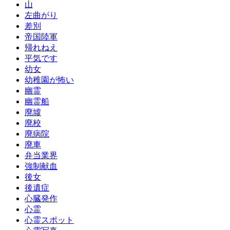
山
左曲がり
差別
帝国陸軍
帰れねえ
平気です
幼女
幼稚園が怖い
幽霊
幽霊船
廃墟
廃校
廃病院
廃車
弁当業界
強制献血
後女
後遺症
心臓発作
心霊
心霊スポット