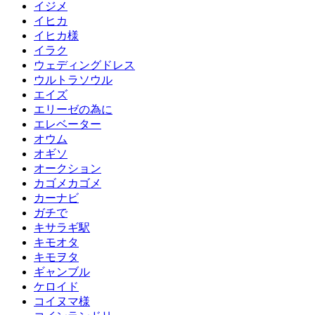
イジメ
イヒカ
イヒカ様
イラク
ウェディングドレス
ウルトラソウル
エイズ
エリーゼの為に
エレベーター
オウム
オギソ
オークション
カゴメカゴメ
カーナビ
ガチで
キサラギ駅
キモオタ
キモヲタ
ギャンブル
ケロイド
コイヌマ様