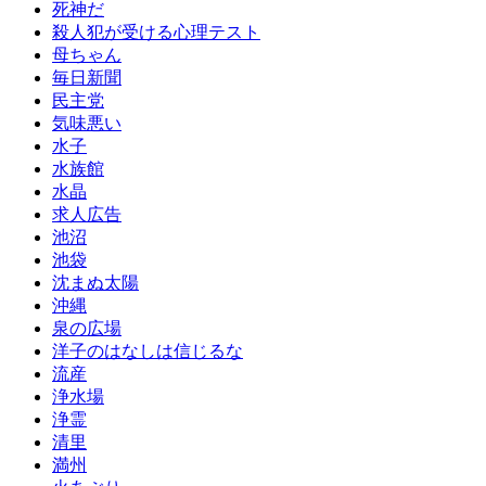
死神だ
殺人犯が受ける心理テスト
母ちゃん
毎日新聞
民主党
気味悪い
水子
水族館
水晶
求人広告
池沼
池袋
沈まぬ太陽
沖縄
泉の広場
洋子のはなしは信じるな
流産
浄水場
浄霊
清里
満州