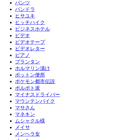
パンツ
パンドラ
ヒサユキ
ヒッチハイク
ビジネスホテル
ビデオ
ビデオテープ
ビデオレター
ピアノ
プランタン
ホルマリン漬け
ボットン便所
ポケモン都市伝説
ポルポト派
マイナスドライバー
マウンテンバイク
マサさん
マネキン
ムシャクル様
メイサ
メンヘラ女