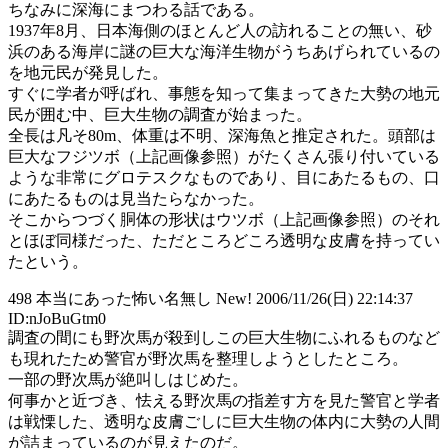
ちなみに深海にまつわる話である。
1937年8月、日本海側のほとんど人の訪れることの無い、砂
浜のある海岸に謎の巨大な海洋生物がうちあげられているの
を地元民が発見した。
すぐに学者が呼ばれ、事態を知って集まってきた大勢の地元
民が囲む中、巨大生物の調査が始まった。
全長は凡そ80m、体重は不明、深海魚と推定された。頭部は
巨大なフジツボ（上記画像参照）がたくさん張り付いている
ような非常にグロテスクなものであり、目にあたるもの、口
にあたるものは見当たらなかった。
そこからつづく胴体の形状はウツボ（上記画像参照）のそれ
とほぼ同様だった、ただところどころ透明な皮膚を持ってい
たという。
498 本当にあった怖い名無し New! 2006/11/26(日) 22:14:37
ID:nJoBuGtm0
調査の間にも野次馬が殺到しこの巨大生物にふれるものなど
も現れたため警官が野次馬を整理しようとしたところ。
一部の野次馬が絶叫しはじめた。
何事かと近づき、怯える野次馬の指差す方を見た警官と学者
は戦慄した、透明な皮膚ごしに巨大生物の体内に大勢の人間
が詰まっているのが見えたのだ。