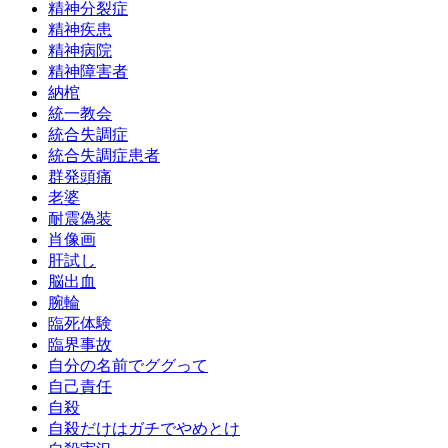
精神分裂症
精神疾患
精神病院
精神障害者
納棺
統一教会
統合失調症
統合失調症患者
群発頭痛
老婆
耐震偽装
肖像画
肝試し
脳出血
腕輪
臨死体験
臨界事故
自分の名前でググって
自己責任
自殺
自殺だけはガチでやめとけ