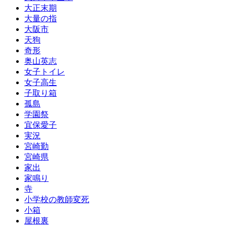
大正末期
大量の指
大阪市
天狗
奇形
奥山英志
女子トイレ
女子高生
子取り箱
孤島
学園祭
宜保愛子
実況
宮崎勤
宮崎県
家出
家鳴り
寺
小学校の教師変死
小箱
屋根裏