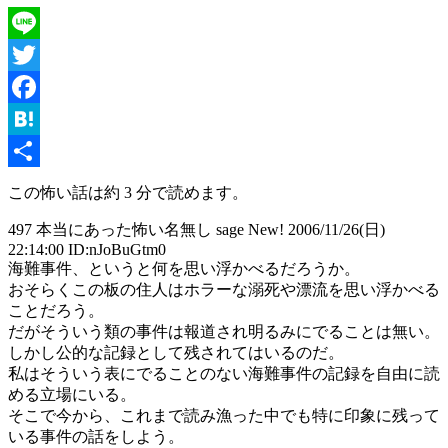
Line
Twitter
Facebook
Hatena
共
この怖い話は約 3 分で読めます。
有
497 本当にあった怖い名無し sage New! 2006/11/26(日)
22:14:00 ID:nJoBuGtm0
海難事件、というと何を思い浮かべるだろうか。
おそらくこの板の住人はホラーな溺死や漂流を思い浮かべる
ことだろう。
だがそういう類の事件は報道され明るみにでることは無い。
しかし公的な記録として残されてはいるのだ。
私はそういう表にでることのない海難事件の記録を自由に読
める立場にいる。
そこで今から、これまで読み漁った中でも特に印象に残って
いる事件の話をしよう。