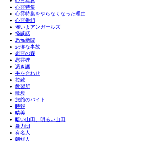
心霊写真
心霊特集
心霊特集をやらなくなった理由
心霊番組
怖いよアンガールズ
怪談話
恐怖新聞
悲惨な事故
慰霊の森
慰霊碑
憑き護
手を合わせ
拉致
教習所
散歩
旅館のバイト
時報
晴美
暗い山田、明るい山田
暴力団
有名人
朝鮮人