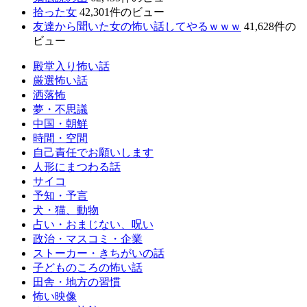
拾った女
42,301件のビュー
友達から聞いた女の怖い話してやるｗｗｗ
41,628件の
ビュー
殿堂入り怖い話
厳選怖い話
洒落怖
夢・不思議
中国・朝鮮
時間・空間
自己責任でお願いします
人形にまつわる話
サイコ
予知・予言
犬・猫、動物
占い・おまじない、呪い
政治・マスコミ・企業
ストーカー・きちがいの話
子どものころの怖い話
田舎・地方の習慣
怖い映像