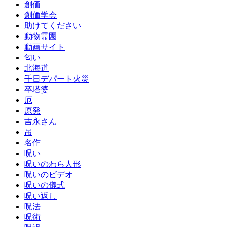
創価
創価学会
助けてください
動物霊園
動画サイト
匂い
北海道
千日デパート火災
卒塔婆
厄
原発
吉永さん
吊
名作
呪い
呪いのわら人形
呪いのビデオ
呪いの儀式
呪い返し
呪法
呪術