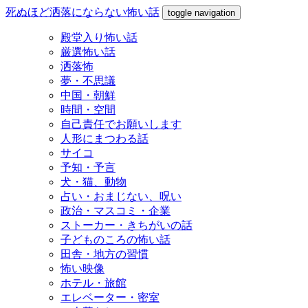
死ぬほど洒落にならない怖い話
toggle navigation
殿堂入り怖い話
厳選怖い話
洒落怖
夢・不思議
中国・朝鮮
時間・空間
自己責任でお願いします
人形にまつわる話
サイコ
予知・予言
犬・猫、動物
占い・おまじない、呪い
政治・マスコミ・企業
ストーカー・きちがいの話
子どものころの怖い話
田舎・地方の習慣
怖い映像
ホテル・旅館
エレベーター・密室