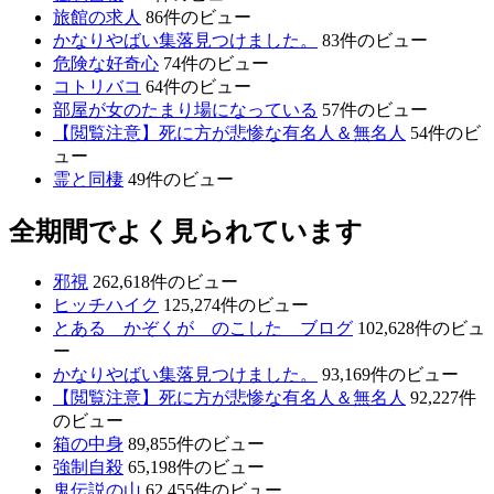
旅館の求人
86件のビュー
かなりやばい集落見つけました。
83件のビュー
危険な好奇心
74件のビュー
コトリバコ
64件のビュー
部屋が女のたまり場になっている
57件のビュー
【閲覧注意】死に方が悲惨な有名人＆無名人
54件のビ
ュー
霊と同棲
49件のビュー
全期間でよく見られています
邪視
262,618件のビュー
ヒッチハイク
125,274件のビュー
とある かぞくが のこした ブログ
102,628件のビュ
ー
かなりやばい集落見つけました。
93,169件のビュー
【閲覧注意】死に方が悲惨な有名人＆無名人
92,227件
のビュー
箱の中身
89,855件のビュー
強制自殺
65,198件のビュー
鬼伝説の山
62,455件のビュー