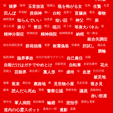
猫
猿神
瑞牆山
生肉
生霊
猿夢
玉音放送
瓶を怖がる女
生贄
甲府駅
痛い
盆祭り
着信
田んぼ
疫病神
白蛇
盲腸炎
着物
瞬間電車
知恵袋
石
神社
知らんでいい
短い話
神父
祟
祟られ屋
祠
禁忌
笑う女
箱
祟り
禁后
稲川
等身大パネル
精神疾患
精神障害者
統一教会
精神分裂症
精神病院
納棺
統合失調症
統合失調症患者
老婆
肖像画
脳出血
群発頭痛
耐震偽装
肝試し
腕輪
臨死体験
自分の名前でググって
自殺
臨界事故
自己責任
自殺実況
良栄丸事件
自殺だけはガチでやめとけ
自転車
花火
芸能人
落合英二
虐め
虫
行方不明
芸能界
藁人形
虐待
血塗
被災地
被爆
裏社会
襖
見先言葉
装束
裏路地
見世物小屋
覗き見
解体
警察
警察学校
貴船神社
読んだら死ぬ
警察公認
議員
赤い部屋
車中泊
軽自動車
迷信
透明な電車
軍人病院
輪廻
逆拍手
遺体の一部
遺書
道内の心霊スポット
遺影