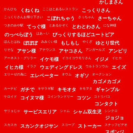
かしまさん
かんひも
ここはとあるレストラン
くねくね
こっくりさん
こっくりさんお帰り下さい
さっちゃん
こぼれちゃう
さーちゃん
つきのみや駅
とあるかぞく
にな神様
てっぐ様
とわとわさん
はあ～い
のっぺらぼう
びっくりするほどユートピア
ほんとはね
みみくい様
やくざ
ぽぽぽ
もしもし
ゆとり世代
りそな
アナウンス
アンガールズ
アサン様
アヤコさん
アンビリ
アーネスト・グリラー
イコイコウモリさん
イヒカ
イケモ様
イジメ
イラク
ウルトラソウル
イヒカ様
ウェディングドレス
エイズ
エリーゼの為に
オウム
オークション
エレベーター
オギソ
カゴメカゴメ
カーナビ
キサラギ駅
キモヲタ
ガチで
キモオタ
ギャンブル
ケロイド
コインランドリー
コトリバコ
コイヌマ様
コツン
コンタクト
サリョじゃ
シャム
シンクロ
サービスエリア
シャム双生児
ジョジョ
スカスカ
スコープ
スナッフビデオ
スカンクオジサン
ストーカー
スポンジ