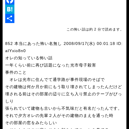
i
T
n
w
F
e
i
a
H
t
c
a
共
この怖い話は約 2 分で読めます。
t
e
t
有
852 本当にあった怖い名無し 2008/09/17(水) 00:01:18 ID:
e
b
e
aIYxio8n0
r
o
n
オレの知っている怖い話
o
a
一年くらい前に再び話題になった光市母子殺害
事件のこと
k
オレは光市に住んでて通学路が事件現場のそばで
その建物は何か月か前にもう取り壊されてしまったんだけど
壊される前はその部屋の辺りに立ち入り禁止のテープがびっ
しり
張られていて建物も古いから不気味だと有名だったんです。
それで夕方オレの先輩２人がその建物のまえを通った時
その部屋の窓をみたらしい