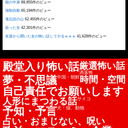
箱の中身
89,855件のビュー
強制自殺
65,194件のビュー
鬼伝説の山
62,455件のビュー
拾った女
42,301件のビュー
友達から聞いた女の怖い話してやるｗｗｗ
41,628件のビュー
殿堂入り怖い話
厳選怖い話
洒落怖
夢・不思議
時間・空間
中国・朝鮮
自己責任でお願いします
人形にまつわる話
サイコ
予知・予言
犬・猫、動物
占い・おまじない、呪い