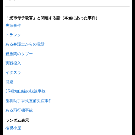
「光市母子殺害」と関連する話（本当にあった事件）
失踪事件
トランク
ある弁護士からの電話
親族間のタブー
実戦投入
イタズラ
回避
JR福知山線の脱線事故
歯科助手挙式直前失踪事件
ある飛行機事故
ランダム表示
検視小屋