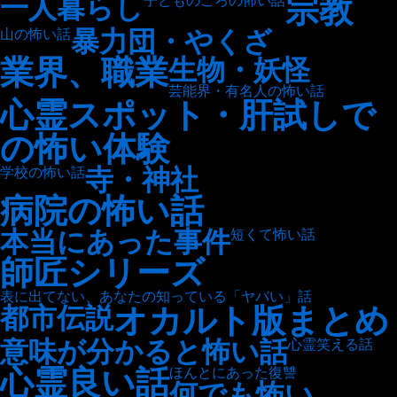
宗教
一人暮らし
子どものころの怖い話
暴力団・やくざ
山の怖い話
業界、職業
生物・妖怪
芸能界・有名人の怖い話
心霊スポット・肝試しで
の怖い体験
寺・神社
学校の怖い話
病院の怖い話
本当にあった事件
短くて怖い話
師匠シリーズ
表に出てない、あなたの知っている「ヤバい」話
オカルト版まとめ
都市伝説
意味が分かると怖い話
心霊笑える話
心霊良い話
ほんとにあった復讐
何でも怖い