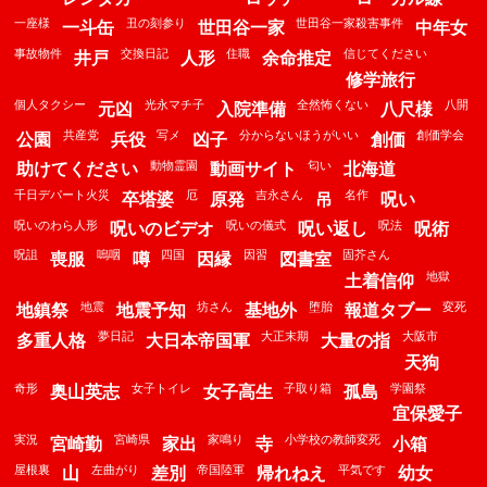
一座様
丑の刻参り
世田谷一家殺害事件
一斗缶
世田谷一家
中年女
事故物件
交換日記
住職
信じてください
井戸
人形
余命推定
修学旅行
個人タクシー
光永マチ子
全然怖くない
八開
元凶
入院準備
八尺様
共産党
写メ
分からないほうがいい
創価学会
公園
兵役
凶子
創価
動物霊園
匂い
助けてください
動画サイト
北海道
千日デパート火災
厄
吉永さん
名作
卒塔婆
原発
吊
呪い
呪いのわら人形
呪いの儀式
呪法
呪いのビデオ
呪い返し
呪術
呪詛
嗚咽
四国
因習
固芥さん
喪服
噂
因縁
図書室
地獄
土着信仰
地震
坊さん
堕胎
変死
地鎮祭
地震予知
基地外
報道タブー
夢日記
大正末期
大阪市
多重人格
大日本帝国軍
大量の指
天狗
奇形
女子トイレ
子取り箱
学園祭
奥山英志
女子高生
孤島
宜保愛子
実況
宮崎県
家鳴り
小学校の教師変死
宮崎勤
家出
寺
小箱
屋根裏
左曲がり
帝国陸軍
平気です
山
差別
帰れねえ
幼女