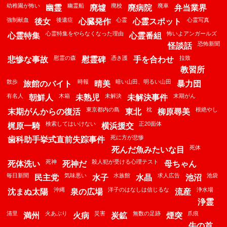
幼稚園が怖い
幽霊船
廃校
廃車
幽霊
廃墟
廃病院
弁当業界
強制献血
後遺症
心霊
心霊写真
後女
心臓発作
心霊スポット
心霊特集をやらなくなった理由
怖いよアンガールズ
心霊特集
心霊番組
恐怖新聞
怪談話
慰霊の森
憑き護
拉致
悲惨な事故
慰霊碑
手を合わせ
教習所
散歩
時報
暗い山田、明るい山田
旅館のバイト
晴美
暴力団
有名人
木箱
未解決
末期がん
朝鮮人
未熟児
未解決事件
東京都内の島
枕
根絶やし
末期がんからの復活
東北
柳原尋美
検索してはいけない
正20面体
梶原一騎
横浜援交
死に方が悲惨
歯科助手挙式直前失踪事件
死体
死んだ魚みたいな目
死神
殺人犯が受ける心理テスト
死体洗い
死神だ
母ちゃん
毎日新聞
気味悪い
水族館
求人広告
池袋
民主党
水子
水晶
池沼
沖縄
洋子のはなしは信じるな
浄水場
沈まぬ太陽
泉の広場
流産
浄霊
清里
火あぶり
災害
無数の足跡
爪痕
満州
火病
炭鉱
煙突
牛の首