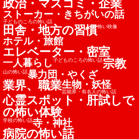
政治・マスコミ・企業
ストーカー・きちがいの話
子どものころの怖い話
田舎・地方の習慣
怖い映像
ホテル・旅館
エレベーター・密室
宗教
一人暮らし
子どものころの怖い話
暴力団・やくざ
山の怖い話
業界、職業
生物・妖怪
芸能界・有名人の怖い話
心霊スポット・肝試しで
の怖い体験
寺・神社
学校の怖い話
病院の怖い話