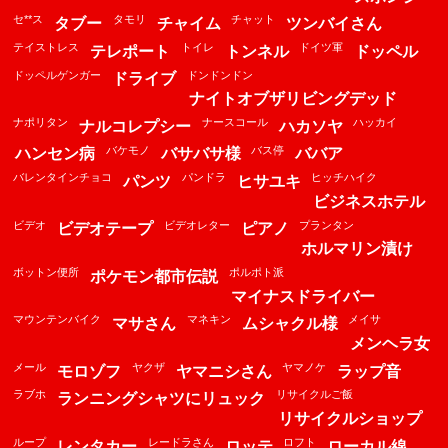
セ**ス
タモリ
チャット
タブー
チャイム
ツンバイさん
テイストレス
トイレ
ドイツ軍
テレポート
トンネル
ドッペル
ドッペルゲンガー
ドンドンドン
ドライブ
ナイトオブザリビングデッド
ナポリタン
ナースコール
ハッカイ
ナルコレプシー
ハカソヤ
バケモノ
バス停
ハンセン病
バサバサ様
ババア
バレンタインチョコ
パンドラ
ヒッチハイク
パンツ
ヒサユキ
ビジネスホテル
ビデオ
ビデオレター
プランタン
ビデオテープ
ピアノ
ホルマリン漬け
ボットン便所
ポルポト派
ポケモン都市伝説
マイナスドライバー
マウンテンバイク
マネキン
メイサ
マサさん
ムシャクル様
メンヘラ女
メール
ヤクザ
ヤマノケ
モロゾフ
ヤマニシさん
ラップ音
ラブホ
リサイクルご飯
ランニングシャツにリュック
リサイクルショップ
ループ
レードラさん
ロフト
レンタカー
ロッテ
ローカル線