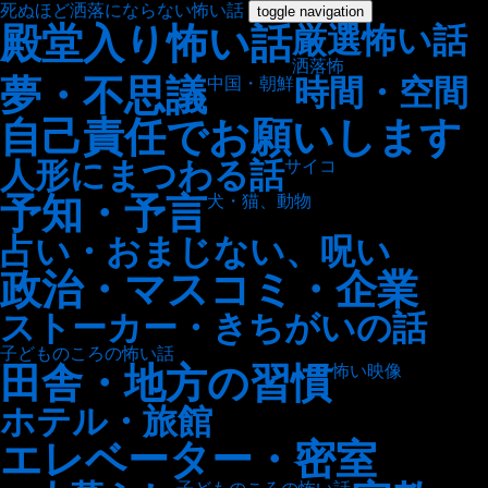
死ぬほど洒落にならない怖い話
toggle navigation
殿堂入り怖い話
厳選怖い話
洒落怖
夢・不思議
時間・空間
中国・朝鮮
自己責任でお願いします
人形にまつわる話
サイコ
予知・予言
犬・猫、動物
占い・おまじない、呪い
政治・マスコミ・企業
ストーカー・きちがいの話
子どものころの怖い話
田舎・地方の習慣
怖い映像
ホテル・旅館
エレベーター・密室