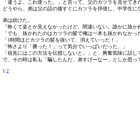
「違うよ。これ使った。」と言って、父のカツラを見せてき
どうやら、弟は父の話の後すぐにカツラを拝借し、中学生に
弟は続けた。
「怖くて姿とか見えなかったけど、間違いない。誰かに抜か
「でも、抜かれたのはカツラの髪で俺は一本も抜かれなかっ
「1時間ほどカツラの髪を抜いて、消えていった！」
「怖さより「勝った！」って気分でいっぱいだった。」
「祖先にはこの方法を伝授しないと。」と、興奮気味に話し
で、その時は私も「騙したんだ、弟すげーなー」としか思っ
1
2