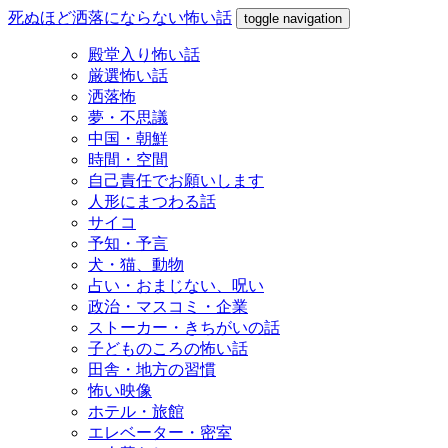
死ぬほど洒落にならない怖い話
toggle navigation
殿堂入り怖い話
厳選怖い話
洒落怖
夢・不思議
中国・朝鮮
時間・空間
自己責任でお願いします
人形にまつわる話
サイコ
予知・予言
犬・猫、動物
占い・おまじない、呪い
政治・マスコミ・企業
ストーカー・きちがいの話
子どものころの怖い話
田舎・地方の習慣
怖い映像
ホテル・旅館
エレベーター・密室