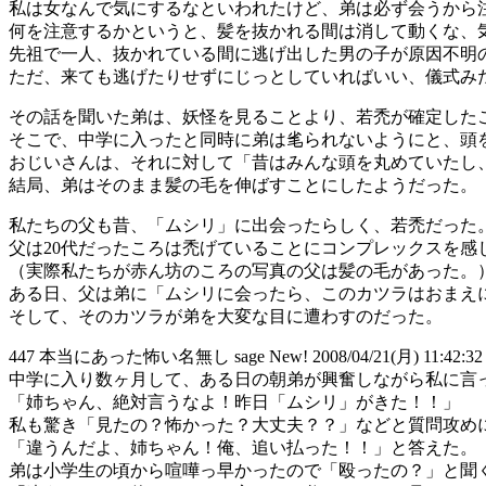
私は女なんで気にするなといわれたけど、弟は必ず会うから
何を注意するかというと、髪を抜かれる間は消して動くな、
先祖で一人、抜かれている間に逃げ出した男の子が原因不明
ただ、来ても逃げたりせずにじっとしていればいい、儀式み
その話を聞いた弟は、妖怪を見ることより、若禿が確定した
そこで、中学に入ったと同時に弟は毟られないようにと、頭
おじいさんは、それに対して「昔はみんな頭を丸めていたし
結局、弟はそのまま髪の毛を伸ばすことにしたようだった。
私たちの父も昔、「ムシリ」に出会ったらしく、若禿だった
父は20代だったころは禿げていることにコンプレックスを感
（実際私たちが赤ん坊のころの写真の父は髪の毛があった。
ある日、父は弟に「ムシリに会ったら、このカツラはおまえ
そして、そのカツラが弟を大変な目に遭わすのだった。
447 本当にあった怖い名無し sage New! 2008/04/21(月) 11:42:32 I
中学に入り数ヶ月して、ある日の朝弟が興奮しながら私に言
「姉ちゃん、絶対言うなよ！昨日「ムシリ」がきた！！」
私も驚き「見たの？怖かった？大丈夫？？」などと質問攻め
「違うんだよ、姉ちゃん！俺、追い払った！！」と答えた。
弟は小学生の頃から喧嘩っ早かったので「殴ったの？」と聞