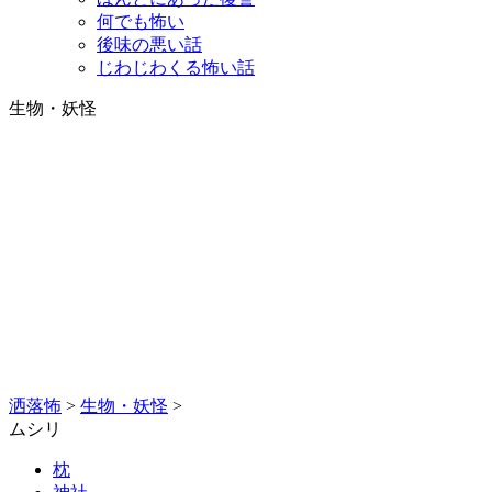
何でも怖い
後味の悪い話
じわじわくる怖い話
生物・妖怪
洒落怖
>
生物・妖怪
>
ムシリ
枕