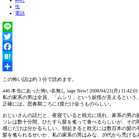
神社
虫
電話
Line
Twitter
Facebook
Hatena
共
この怖い話は約 3 分で読めます。
有
446 本当にあった怖い名無し sage New! 2008/04/21(月) 11:42:01 I
私の家系の男は全員、「ムシリ」という妖怪が見えるという
正確には、思春期ごろに1度だけ会うものらしい。
おじいさんの話だと、夜寝ていると枕元に現れ、家系の男の
ソレは数十分間、ひたすら髪を毟って食べるらしいが、その
感じだけは分かるらしい。朝起きると枕元には数百本の髪の
髪を毟られるせいか、私の家系の男はみな、20代から禿げる