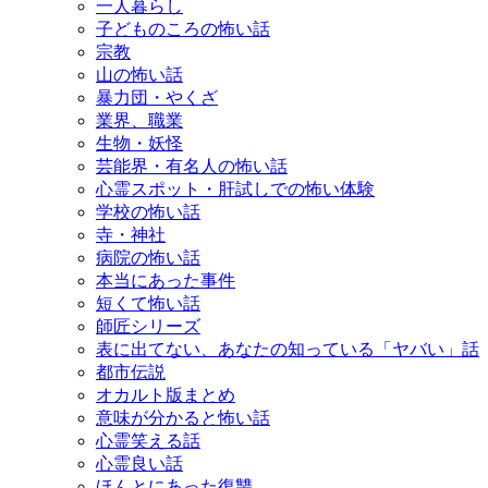
一人暮らし
子どものころの怖い話
宗教
山の怖い話
暴力団・やくざ
業界、職業
生物・妖怪
芸能界・有名人の怖い話
心霊スポット・肝試しでの怖い体験
学校の怖い話
寺・神社
病院の怖い話
本当にあった事件
短くて怖い話
師匠シリーズ
表に出てない、あなたの知っている「ヤバい」話
都市伝説
オカルト版まとめ
意味が分かると怖い話
心霊笑える話
心霊良い話
ほんとにあった復讐