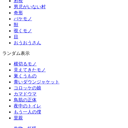
邪視
男児がいない村
奇形
バケモノ
獣
覗くモノ
目
おうおうさん
ランダム表示
横切るモノ
見えてきたモノ
巣くうもの
青いダウンジャケット
コロッケの娘
カマドウマ
鳥肌の正体
夜中のトイレ
もう一人の僕
里親