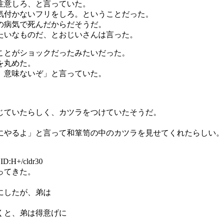
注意しろ、と言っていた。
気付かないフリをしろ。ということだった。
の病気で死んだからだそうだ。
たいなものだ、とおじいさんは言った。
ことがショックだったみたいだった。
を丸めた。
、意味ないぞ」と言っていた。
。
じていたらしく、カツラをつけていたそうだ。
）
にやるよ」と言って和箪笥の中のカツラを見せてくれたらしい
D:H+/cldr30
ってきた。
にしたが、弟は
くと、弟は得意げに