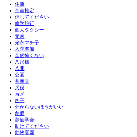
住職
余命推定
信じてください
修学旅行
個人タクシー
元凶
光永マチ子
入院準備
全然怖くない
八尺様
八開
公園
共産党
兵役
写メ
凶子
分からないほうがいい
創価
創価学会
助けてください
動物霊園