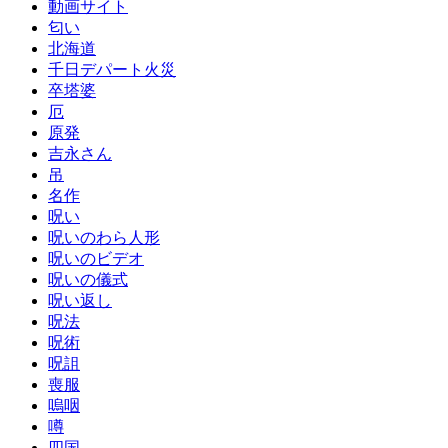
動画サイト
匂い
北海道
千日デパート火災
卒塔婆
厄
原発
吉永さん
吊
名作
呪い
呪いのわら人形
呪いのビデオ
呪いの儀式
呪い返し
呪法
呪術
呪詛
喪服
嗚咽
噂
四国