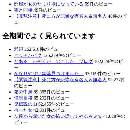
部屋が女のたまり場になっている
59件のビュー
霊と同棲
49件のビュー
【閲覧注意】死に方が悲惨な有名人＆無名人
48件のビ
ュー
全期間でよく見られています
邪視
262,618件のビュー
ヒッチハイク
125,279件のビュー
とある かぞくが のこした ブログ
102,628件のビュ
ー
かなりやばい集落見つけました。
93,169件のビュー
【閲覧注意】死に方が悲惨な有名人＆無名人
92,227件
のビュー
箱の中身
89,855件のビュー
強制自殺
65,202件のビュー
鬼伝説の山
62,455件のビュー
拾った女
42,301件のビュー
友達から聞いた女の怖い話してやるｗｗｗ
41,628件の
ビュー