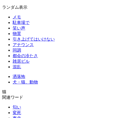
ランダム表示
メモ
駐車場で
笑い声
物置
引き上げてはいけない
アナウンス
同調
都会の冷たさ
雑居ビル
混乱
洒落怖
犬・猫、動物
猫
関連ワード
匂い
変死