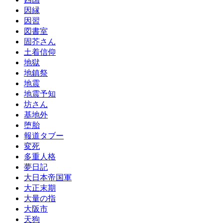
因縁
因習
図書室
固芥さん
土着信仰
地獄
地鎮祭
地震
地震予知
坊さん
基地外
堕胎
報道タブー
変死
多重人格
夢日記
大日本帝国軍
大正末期
大量の指
大阪市
天狗