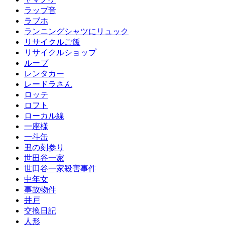
ラップ音
ラブホ
ランニングシャツにリュック
リサイクルご飯
リサイクルショップ
ループ
レンタカー
レードラさん
ロッテ
ロフト
ローカル線
一座様
一斗缶
丑の刻参り
世田谷一家
世田谷一家殺害事件
中年女
事故物件
井戸
交換日記
人形