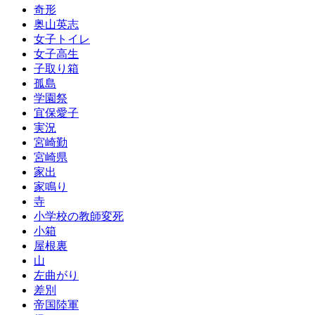
奇形
奥山英志
女子トイレ
女子高生
子取り箱
孤島
学園祭
宜保愛子
実況
宮崎勤
宮崎県
家出
家鳴り
寺
小学校の教師変死
小箱
屋根裏
山
左曲がり
差別
帝国陸軍