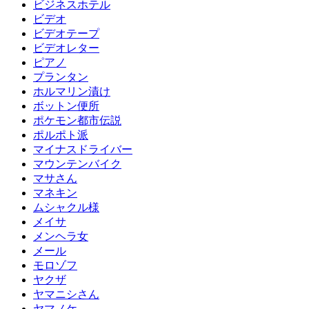
ビジネスホテル
ビデオ
ビデオテープ
ビデオレター
ピアノ
プランタン
ホルマリン漬け
ボットン便所
ポケモン都市伝説
ポルポト派
マイナスドライバー
マウンテンバイク
マサさん
マネキン
ムシャクル様
メイサ
メンヘラ女
メール
モロゾフ
ヤクザ
ヤマニシさん
ヤマノケ