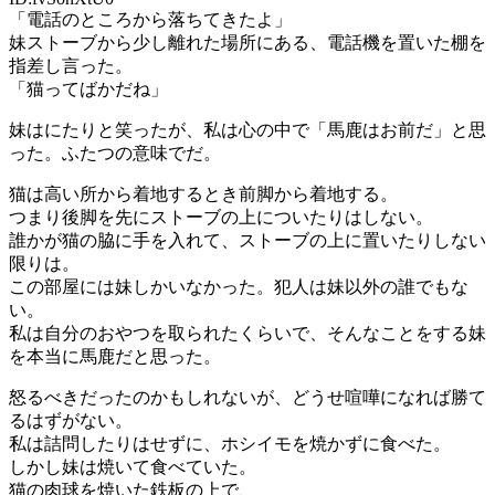
「電話のところから落ちてきたよ」
妹ストーブから少し離れた場所にある、電話機を置いた棚を
指差し言った。
「猫ってばかだね」
妹はにたりと笑ったが、私は心の中で「馬鹿はお前だ」と思
った。ふたつの意味でだ。
猫は高い所から着地するとき前脚から着地する。
つまり後脚を先にストーブの上についたりはしない。
誰かが猫の脇に手を入れて、ストーブの上に置いたりしない
限りは。
この部屋には妹しかいなかった。犯人は妹以外の誰でもな
い。
私は自分のおやつを取られたくらいで、そんなことをする妹
を本当に馬鹿だと思った。
怒るべきだったのかもしれないが、どうせ喧嘩になれば勝て
るはずがない。
私は詰問したりはせずに、ホシイモを焼かずに食べた。
しかし妹は焼いて食べていた。
猫の肉球を焼いた鉄板の上で、