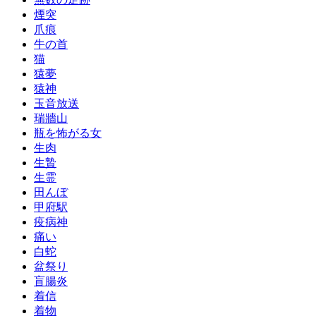
煙突
爪痕
牛の首
猫
猿夢
猿神
玉音放送
瑞牆山
瓶を怖がる女
生肉
生贄
生霊
田んぼ
甲府駅
疫病神
痛い
白蛇
盆祭り
盲腸炎
着信
着物