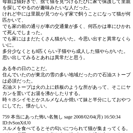
母親は猫好きで、捨て猫を見つけるたびに家で保護して里親
を探してやるのが趣味みたいな人だった。
けれど中には里親が見つからず家で飼うことになって猫が何
匹かいて、
でも家の前の通りが車の交通量が多く、何匹かは車にひかれ
て死んでしまった。
でも家にはまだたくさん猫がいた。今思い出すと異常なくら
いに。
多分少なくとも8匹くらい子猫やら成人した猫やらがいた。
思い出してみるとあれは異常だと思う。
ある冬の日のことだ。
住んでいたのが東北の雪の多い地域だったので石油ストーブ
は必須だった。
石油ストーブは火の上に鉄板のような所があって、そこにヤ
カンを置いてお湯を沸かしたりする。
時々ホシイモとかスルメなんか焼いて妹と半分にしておやつ
にしてた。懐かしい。
759 本当にあった怖い名無し sage 2008/02/04(月) 16:50:34
ID:fvSonXtU0
スルメを食べてるとその匂いにつられて猫が集まってくる。