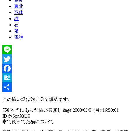
変死
東北
死体
猫
石
箱
電話
Line
Twitter
Facebook
Hatena
共
この怖い話は約 3 分で読めます。
有
758 本当にあった怖い名無し sage 2008/02/04(月) 16:50:01
ID:fvSonXtU0
家で飼ってた猫について