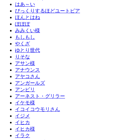
はあ～い
びっくりするほどユートピア
ほんとはね
ぽぽぽ
みみくい様
もしもし
やくざ
ゆとり世代
りそな
アサン様
アナウンス
アヤコさん
アンガールズ
アンビリ
アーネスト・グリラー
イケモ様
イコイコウモリさん
イジメ
イヒカ
イヒカ様
イラク