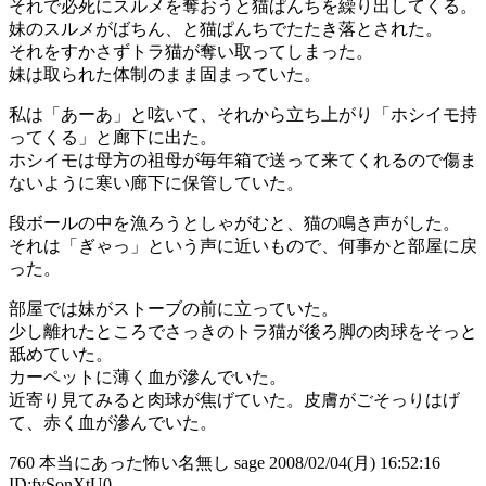
それで必死にスルメを奪おうと猫ぱんちを繰り出してくる。
妹のスルメがばちん、と猫ぱんちでたたき落とされた。
それをすかさずトラ猫が奪い取ってしまった。
妹は取られた体制のまま固まっていた。
私は「あーあ」と呟いて、それから立ち上がり「ホシイモ持
ってくる」と廊下に出た。
ホシイモは母方の祖母が毎年箱で送って来てくれるので傷ま
ないように寒い廊下に保管していた。
段ボールの中を漁ろうとしゃがむと、猫の鳴き声がした。
それは「ぎゃっ」という声に近いもので、何事かと部屋に戻
った。
部屋では妹がストーブの前に立っていた。
少し離れたところでさっきのトラ猫が後ろ脚の肉球をそっと
舐めていた。
カーペットに薄く血が滲んでいた。
近寄り見てみると肉球が焦げていた。皮膚がごそっりはげ
て、赤く血が滲んでいた。
760 本当にあった怖い名無し sage 2008/02/04(月) 16:52:16
ID:fvSonXtU0