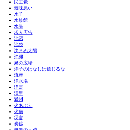
民主党
気味悪い
水子
水族館
水晶
求人広告
池沼
池袋
沈まぬ太陽
沖縄
泉の広場
洋子のはなしは信じるな
流産
浄水場
浄霊
清里
満州
火あぶり
火病
災害
炭鉱
無数の足跡