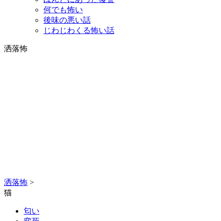
何でも怖い
後味の悪い話
じわじわくる怖い話
洒落怖
洒落怖
>
猫
匂い