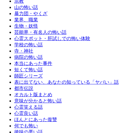
宗教
山の怖い話
暴力団・やくざ
業界、職業
生物・妖怪
芸能界・有名人の怖い話
心霊スポット・肝試しでの怖い体験
学校の怖い話
寺・神社
病院の怖い話
本当にあった事件
短くて怖い話
師匠シリーズ
表に出てない、あなたの知っている「ヤバい」話
都市伝説
オカルト版まとめ
意味が分かると怖い話
心霊笑える話
心霊良い話
ほんとにあった復讐
何でも怖い
後味の悪い話