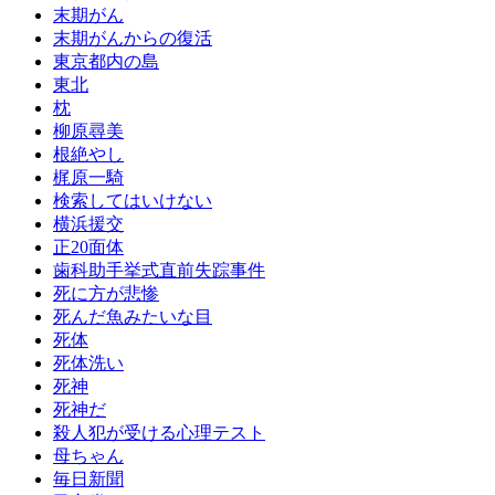
末期がん
末期がんからの復活
東京都内の島
東北
枕
柳原尋美
根絶やし
梶原一騎
検索してはいけない
横浜援交
正20面体
歯科助手挙式直前失踪事件
死に方が悲惨
死んだ魚みたいな目
死体
死体洗い
死神
死神だ
殺人犯が受ける心理テスト
母ちゃん
毎日新聞