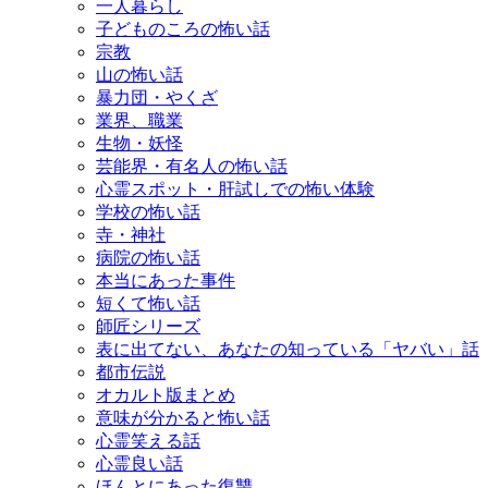
一人暮らし
子どものころの怖い話
宗教
山の怖い話
暴力団・やくざ
業界、職業
生物・妖怪
芸能界・有名人の怖い話
心霊スポット・肝試しでの怖い体験
学校の怖い話
寺・神社
病院の怖い話
本当にあった事件
短くて怖い話
師匠シリーズ
表に出てない、あなたの知っている「ヤバい」話
都市伝説
オカルト版まとめ
意味が分かると怖い話
心霊笑える話
心霊良い話
ほんとにあった復讐