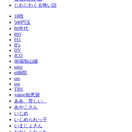
じわじわくる怖い話
18段
500円玉
80年代
893
911
B'z
DV
JCO
JR福知山線
mixi
pl病院
sns
sos
TBS
yahoo知恵袋
ああ、苦しい。
あやこさん
いじめ
いじめられっ子
いまじょさん
おかしくなった