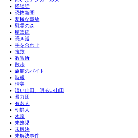
怪談話
恐怖新聞
悲惨な事故
慰霊の森
慰霊碑
憑き護
手を合わせ
拉致
教習所
散歩
旅館のバイト
時報
晴美
暗い山田、明るい山田
暴力団
有名人
朝鮮人
木箱
未熟児
未解決
未解決事件