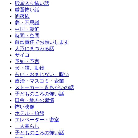
殿堂入り怖い話
厳選怖い話
洒落怖
夢・不思議
中国・朝鮮
時間・空間
自己責任でお願いします
人形にまつわる話
サイコ
予知・予言
犬・猫、動物
占い・おまじない、呪い
政治・マスコミ・企業
ストーカー・きちがいの話
子どものころの怖い話
田舎・地方の習慣
怖い映像
ホテル・旅館
エレベーター・密室
一人暮らし
子どものころの怖い話