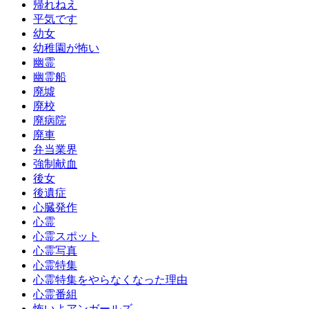
帰れねえ
平気です
幼女
幼稚園が怖い
幽霊
幽霊船
廃墟
廃校
廃病院
廃車
弁当業界
強制献血
後女
後遺症
心臓発作
心霊
心霊スポット
心霊写真
心霊特集
心霊特集をやらなくなった理由
心霊番組
怖いよアンガールズ