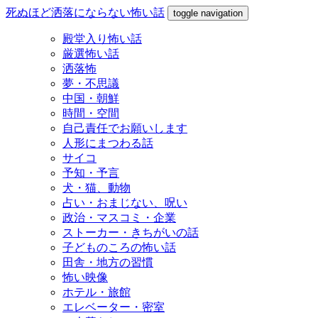
死ぬほど洒落にならない怖い話
toggle navigation
殿堂入り怖い話
厳選怖い話
洒落怖
夢・不思議
中国・朝鮮
時間・空間
自己責任でお願いします
人形にまつわる話
サイコ
予知・予言
犬・猫、動物
占い・おまじない、呪い
政治・マスコミ・企業
ストーカー・きちがいの話
子どものころの怖い話
田舎・地方の習慣
怖い映像
ホテル・旅館
エレベーター・密室