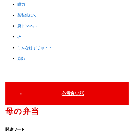
眼力
某私鉄にて
廃トンネル
坂
こんなはずじゃ・・
蟲師
心霊良い話
母の弁当
関連ワード