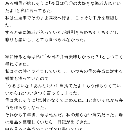
ある朝母が嬉しそうに｢今日は〇〇の大好きな海老入れとい
たよ｣と私に言ってきた。
私は生返事でそのまま高校へ行き、こっそり中身を確認し
た。
すると確に海老が入っていたが殻剥きもめちゃくちゃだし
彩りも悪いし、とても食べられなかった。
家に帰ると母は私に｢今日の弁当美味しかった？｣としつこく
尋ねてきた。
私はその時イライラしていたし、いつもの母の弁当に対する
鬱憤も溜っていたので
｢うるさいな！あんな汚い弁当捨てたよ！もう作らなくてい
いから｣とついきつく言ってしまった。
母は悲しそうに｢気付かなくてごめんね…｣と言いそれから弁
当を作らなくなった。
それから半年後、母は死んだ。私の知らない病気だった。母
の遺品を整理していたら、日記が出てきた。
中を見ると弁当のことばかり書いていた。