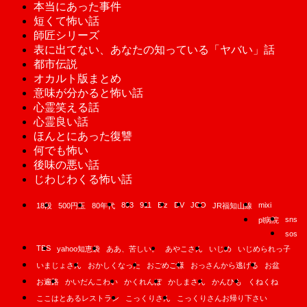
本当にあった事件
短くて怖い話
師匠シリーズ
表に出てない、あなたの知っている「ヤバい」話
都市伝説
オカルト版まとめ
意味が分かると怖い話
心霊笑える話
心霊良い話
ほんとにあった復讐
何でも怖い
後味の悪い話
じわじわくる怖い話
893
911
B'z
DV
JCO
mixi
18段
500円玉
80年代
JR福知山線
sns
pl病院
sos
TBS
yahoo知恵袋
ああ、苦しい。
あやこさん
いじめ
いじめられっ子
いまじょさん
おかしくなった
おごめご様
おっさんから逃げる
お盆
お遍路
かいだんこわい
かくれんぼ
かしまさん
かんひも
くねくね
ここはとあるレストラン
こっくりさん
こっくりさんお帰り下さい