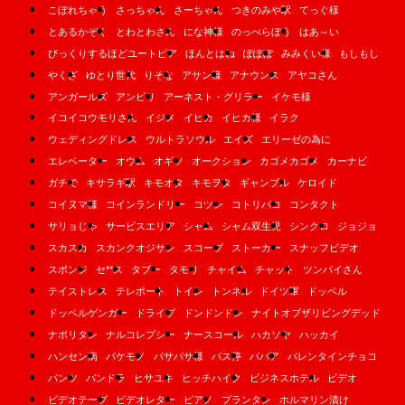
こぼれちゃう
さっちゃん
さーちゃん
つきのみや駅
てっぐ様
とあるかぞく
とわとわさん
にな神様
のっぺらぼう
はあ～い
びっくりするほどユートピア
ほんとはね
ぽぽぽ
みみくい様
もしもし
やくざ
ゆとり世代
りそな
アサン様
アナウンス
アヤコさん
アンガールズ
アンビリ
アーネスト・グリラー
イケモ様
イコイコウモリさん
イジメ
イヒカ
イヒカ様
イラク
ウェディングドレス
ウルトラソウル
エイズ
エリーゼの為に
エレベーター
オウム
オギソ
オークション
カゴメカゴメ
カーナビ
ガチで
キサラギ駅
キモオタ
キモヲタ
ギャンブル
ケロイド
コイヌマ様
コインランドリー
コツン
コトリバコ
コンタクト
サリョじゃ
サービスエリア
シャム
シャム双生児
シンクロ
ジョジョ
スカスカ
スカンクオジサン
スコープ
ストーカー
スナッフビデオ
スポンジ
セ**ス
タブー
タモリ
チャイム
チャット
ツンバイさん
テイストレス
テレポート
トイレ
トンネル
ドイツ軍
ドッペル
ドッペルゲンガー
ドライブ
ドンドンドン
ナイトオブザリビングデッド
ナポリタン
ナルコレプシー
ナースコール
ハカソヤ
ハッカイ
ハンセン病
バケモノ
バサバサ様
バス停
ババア
バレンタインチョコ
パンツ
パンドラ
ヒサユキ
ヒッチハイク
ビジネスホテル
ビデオ
ビデオテープ
ビデオレター
ピアノ
プランタン
ホルマリン漬け