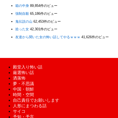
箱の中身
89,854件のビュー
強制自殺
65,186件のビュー
鬼伝説の山
62,453件のビュー
拾った女
42,301件のビュー
友達から聞いた女の怖い話してやるｗｗｗ
41,626件のビュー
殿堂入り怖い話
厳選怖い話
洒落怖
夢・不思議
中国・朝鮮
時間・空間
自己責任でお願いします
人形にまつわる話
サイコ
予知・予言