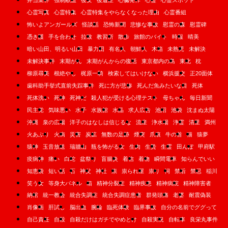
弁当業界
強制献血
後女
後遺症
心臓発作
心霊
心霊スポット
心霊写真
心霊特集
心霊特集をやらなくなった理由
心霊番組
怖いよアンガールズ
怪談話
恐怖新聞
悲惨な事故
慰霊の森
慰霊碑
憑き護
手を合わせ
拉致
教習所
散歩
旅館のバイト
時報
晴美
暗い山田、明るい山田
暴力団
有名人
朝鮮人
木箱
未熟児
未解決
未解決事件
末期がん
末期がんからの復活
東京都内の島
東北
枕
柳原尋美
根絶やし
梶原一騎
検索してはいけない
横浜援交
正20面体
歯科助手挙式直前失踪事件
死に方が悲惨
死んだ魚みたいな目
死体
死体洗い
死神
死神だ
殺人犯が受ける心理テスト
母ちゃん
毎日新聞
民主党
気味悪い
水子
水族館
水晶
求人広告
池沼
池袋
沈まぬ太陽
沖縄
泉の広場
洋子のはなしは信じるな
流産
浄水場
浄霊
清里
満州
火あぶり
火病
災害
炭鉱
無数の足跡
煙突
爪痕
牛の首
猫
猿夢
猿神
玉音放送
瑞牆山
瓶を怖がる女
生肉
生贄
生霊
田んぼ
甲府駅
疫病神
痛い
白蛇
盆祭り
盲腸炎
着信
着物
瞬間電車
知らんでいい
知恵袋
短い話
石
神父
神社
祟
祟られ屋
祟り
祠
禁后
禁忌
稲川
笑う女
等身大パネル
箱
精神分裂症
精神疾患
精神病院
精神障害者
納棺
統一教会
統合失調症
統合失調症患者
群発頭痛
老婆
耐震偽装
肖像画
肝試し
脳出血
腕輪
臨死体験
臨界事故
自分の名前でググって
自己責任
自殺
自殺だけはガチでやめとけ
自殺実況
自転車
良栄丸事件