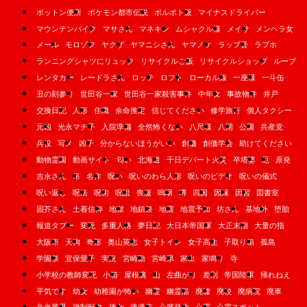
ボットン便所
ポケモン都市伝説
ポルポト派
マイナスドライバー
マウンテンバイク
マサさん
マネキン
ムシャクル様
メイサ
メンヘラ女
メール
モロゾフ
ヤクザ
ヤマニシさん
ヤマノケ
ラップ音
ラブホ
ランニングシャツにリュック
リサイクルご飯
リサイクルショップ
ループ
レンタカー
レードラさん
ロッテ
ロフト
ローカル線
一座様
一斗缶
丑の刻参り
世田谷一家
世田谷一家殺害事件
中年女
事故物件
井戸
交換日記
人形
住職
余命推定
信じてください
修学旅行
個人タクシー
元凶
光永マチ子
入院準備
全然怖くない
八尺様
八開
公園
共産党
兵役
写メ
凶子
分からないほうがいい
創価
創価学会
助けてください
動物霊園
動画サイト
匂い
北海道
千日デパート火災
卒塔婆
厄
原発
吉永さん
吊
名作
呪い
呪いのわら人形
呪いのビデオ
呪いの儀式
呪い返し
呪法
呪術
呪詛
喪服
嗚咽
噂
四国
因縁
因習
図書室
固芥さん
土着信仰
地獄
地鎮祭
地震
地震予知
坊さん
基地外
堕胎
報道タブー
変死
多重人格
夢日記
大日本帝国軍
大正末期
大量の指
大阪市
天狗
奇形
奥山英志
女子トイレ
女子高生
子取り箱
孤島
学園祭
宜保愛子
実況
宮崎勤
宮崎県
家出
家鳴り
寺
小学校の教師変死
小箱
屋根裏
山
左曲がり
差別
帝国陸軍
帰れねえ
平気です
幼女
幼稚園が怖い
幽霊
幽霊船
廃墟
廃校
廃病院
廃車