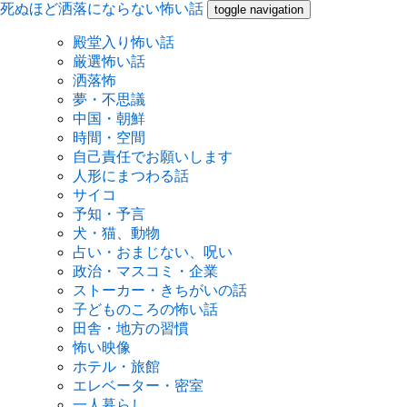
死ぬほど洒落にならない怖い話
toggle navigation
殿堂入り怖い話
厳選怖い話
洒落怖
夢・不思議
中国・朝鮮
時間・空間
自己責任でお願いします
人形にまつわる話
サイコ
予知・予言
犬・猫、動物
占い・おまじない、呪い
政治・マスコミ・企業
ストーカー・きちがいの話
子どものころの怖い話
田舎・地方の習慣
怖い映像
ホテル・旅館
エレベーター・密室
一人暮らし