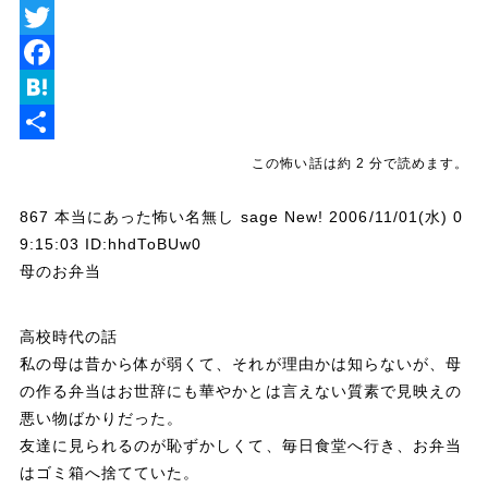
L
i
T
n
w
F
e
i
a
H
t
c
a
共
この怖い話は約 2 分で読めます。
t
e
t
有
867 本当にあった怖い名無し sage New! 2006/11/01(水) 0
e
b
e
9:15:03 ID:hhdToBUw0
r
o
n
母のお弁当
o
a
k
高校時代の話
私の母は昔から体が弱くて、それが理由かは知らないが、母
の作る弁当はお世辞にも華やかとは言えない質素で見映えの
悪い物ばかりだった。
友達に見られるのが恥ずかしくて、毎日食堂へ行き、お弁当
はゴミ箱へ捨てていた。