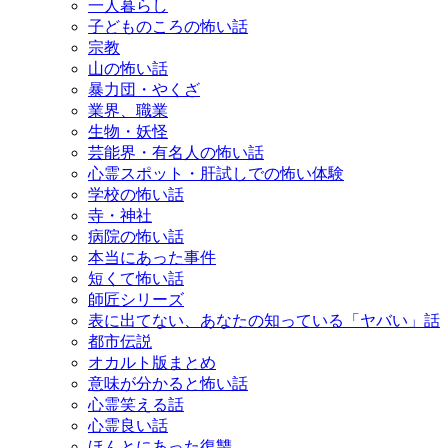
一人暮らし
子どものころの怖い話
宗教
山の怖い話
暴力団・やくざ
業界、職業
生物・妖怪
芸能界・有名人の怖い話
心霊スポット・肝試しでの怖い体験
学校の怖い話
寺・神社
病院の怖い話
本当にあった事件
短くて怖い話
師匠シリーズ
表に出てない、あなたの知っている「ヤバい」話
都市伝説
オカルト版まとめ
意味が分かると怖い話
心霊笑える話
心霊良い話
ほんとにあった復讐