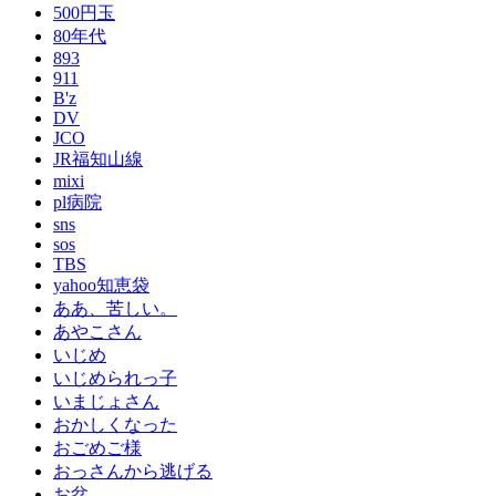
500円玉
80年代
893
911
B'z
DV
JCO
JR福知山線
mixi
pl病院
sns
sos
TBS
yahoo知恵袋
ああ、苦しい。
あやこさん
いじめ
いじめられっ子
いまじょさん
おかしくなった
おごめご様
おっさんから逃げる
お盆