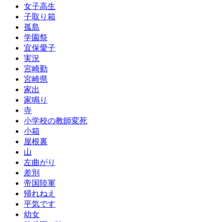
女子高生
子取り箱
孤島
学園祭
宜保愛子
実況
宮崎勤
宮崎県
家出
家鳴り
寺
小学校の教師変死
小箱
屋根裏
山
左曲がり
差別
帝国陸軍
帰れねえ
平気です
幼女