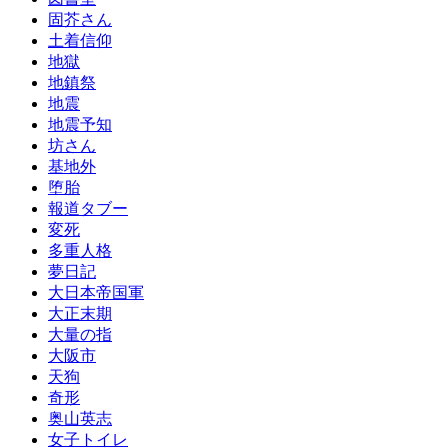
固芥さん
土着信仰
地獄
地鎮祭
地震
地震予知
坊さん
基地外
堕胎
報道タブー
変死
多重人格
夢日記
大日本帝国軍
大正末期
大量の指
大阪市
天狗
奇形
奥山英志
女子トイレ