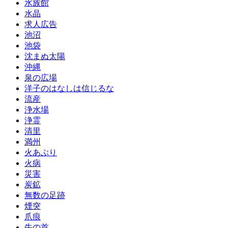
水族館
水晶
求人広告
池沼
池袋
沈まぬ太陽
沖縄
泉の広場
洋子のはなしは信じるな
流産
浄水場
浄霊
清里
満州
火あぶり
火病
災害
炭鉱
無数の足跡
煙突
爪痕
牛の首