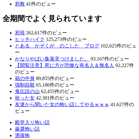
邪教
41件のビュー
全期間でよく見られています
邪視
262,617件のビュー
ヒッチハイク
125,273件のビュー
とある かぞくが のこした ブログ
102,625件のビュ
ー
かなりやばい集落見つけました。
93,167件のビュー
【閲覧注意】死に方が悲惨な有名人＆無名人
92,227件
のビュー
箱の中身
89,855件のビュー
強制自殺
65,186件のビュー
鬼伝説の山
62,455件のビュー
拾った女
42,301件のビュー
友達から聞いた女の怖い話してやるｗｗｗ
41,627件の
ビュー
殿堂入り怖い話
厳選怖い話
洒落怖