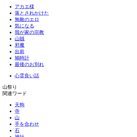
アカエ様
落とされかけた
無敵のエロ
気になる
我が家の宗教
山賊
邪魔
出前
鳩時計
最後のお別れ
心霊良い話
山祭り
関連ワード
天狗
寺
山
手を合わせ
石
神社