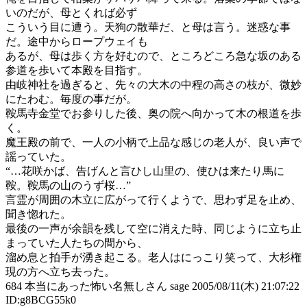
いのだが、母とくれば必ず
こういう目に遭う。天狗の散華だ、と母は言う。迷惑な事
だ。途中からロープウェイも
あるが、母は歩く方を好むので、ところどころ急な坂のある
参道を歩いて本殿を目指す。
由岐神社を過ぎると、先々の大木の中程の高さの枝が、微妙
にたわむ。毎度の事だが。
鞍馬寺金堂でお参りした後、奥の院へ向かって木の根道を歩
く。
魔王殿の前で、一人の小柄で上品な感じの老人が、良い声で
謡っていた。
“…花咲かば、告げんと言ひし山里の、使ひは来たり馬に
鞍。鞍馬の山のうず桜…”
言霊が周囲の木立に広がって行くようで、思わず足を止め、
聞き惚れた。
最後の一声が余韻を残して空に消えた時、同じように立ち止
まっていた人たちの間から、
溜め息と拍手が湧き起こる。老人はにっこり笑って、大杉権
現の方へ立ち去った。
684 本当にあった怖い名無しさん sage 2005/08/11(木) 21:07:22
ID:g8BCG55k0