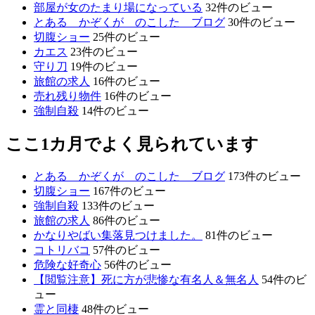
部屋が女のたまり場になっている
32件のビュー
とある かぞくが のこした ブログ
30件のビュー
切腹ショー
25件のビュー
カエス
23件のビュー
守り刀
19件のビュー
旅館の求人
16件のビュー
売れ残り物件
16件のビュー
強制自殺
14件のビュー
ここ1カ月でよく見られています
とある かぞくが のこした ブログ
173件のビュー
切腹ショー
167件のビュー
強制自殺
133件のビュー
旅館の求人
86件のビュー
かなりやばい集落見つけました。
81件のビュー
コトリバコ
57件のビュー
危険な好奇心
56件のビュー
【閲覧注意】死に方が悲惨な有名人＆無名人
54件のビ
ュー
霊と同棲
48件のビュー