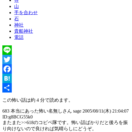
寺
山
手を合わせ
石
神社
貴船神社
電話
Line
Twitter
Facebook
Hatena
共
この怖い話は約 4 分で読めます。
有
683 本当にあった怖い名無しさん sage 2005/08/11(木) 21:04:07
ID:g8BCG55k0
またまた>>618のコピペ隊です。怖い話ばかりだと後ろを振
り向けないので良ければ気晴らしにどうぞ。