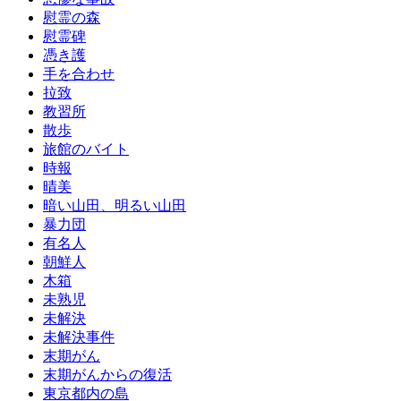
慰霊の森
慰霊碑
憑き護
手を合わせ
拉致
教習所
散歩
旅館のバイト
時報
晴美
暗い山田、明るい山田
暴力団
有名人
朝鮮人
木箱
未熟児
未解決
未解決事件
末期がん
末期がんからの復活
東京都内の島