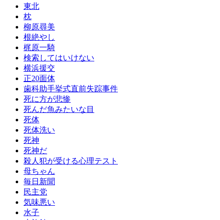
東北
枕
柳原尋美
根絶やし
梶原一騎
検索してはいけない
横浜援交
正20面体
歯科助手挙式直前失踪事件
死に方が悲惨
死んだ魚みたいな目
死体
死体洗い
死神
死神だ
殺人犯が受ける心理テスト
母ちゃん
毎日新聞
民主党
気味悪い
水子