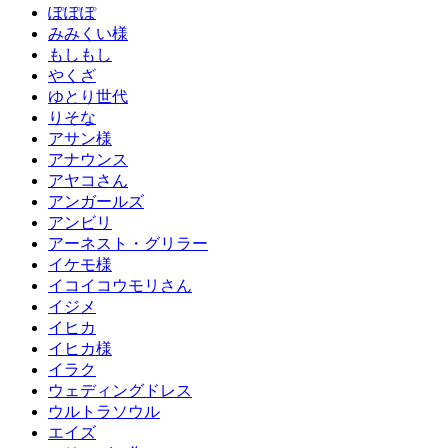
ぽぽぽ
みみくい様
もしもし
やくざ
ゆとり世代
りそな
アサン様
アナウンス
アヤコさん
アンガールズ
アンビリ
アーネスト・グリラー
イケモ様
イコイコウモリさん
イジメ
イヒカ
イヒカ様
イラク
ウェディングドレス
ウルトラソウル
エイズ