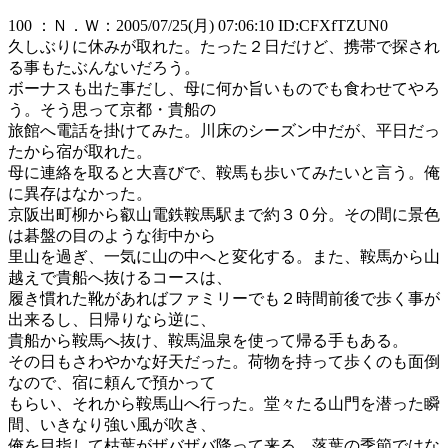
100 ：Ｎ．Ｗ：2005/07/25(月) 07:06:10 ID:CFXfTZUN0
久しぶりに休みが取れた。たった２日だけど、携帯で探され
る事もたぶんないだろう。
ボーナスも出た事だし、母に何か旨いものでも食わせてやろ
う。そう思って京都・貴船の
旅館へ電話を掛けてみた。川床のシーズン中だが、平日だっ
たから宿が取れた。
母に連絡を取ると大喜びで、鞍馬も歩いてみたいと言う。俺
に異存はなかった。
京阪出町柳から叡山電鉄鞍馬駅まで約３０分。その間に景色
は碁盤の目のような街中から
里山を過ぎ、一気に山の中へと変化する。また、鞍馬から山
越えで貴船へ抜けるコースは、
履き慣れた靴があればファミリーでも２時間前後で歩く事が
出来るし、日帰りなら逆に、
貴船から鞍馬へ抜け、鞍馬温泉を使って帰る手もある。
その日もさわやかな好天だった。荷物を持って歩くのも面倒
なので、宿に頼んで預かって
もらい、それから鞍馬山へ行った。堂々たる山門を潜った瞬
間、いきなり強い風が吹き、
俺を目指して枯葉がザバザバ降って来る。落葉の季節ではな