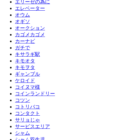
エリーゼの為に
エレベーター
オウム
オギソ
オークション
カゴメカゴメ
カーナビ
ガチで
キサラギ駅
キモオタ
キモヲタ
ギャンブル
ケロイド
コイヌマ様
コインランドリー
コツン
コトリバコ
コンタクト
サリョじゃ
サービスエリア
シャム
シャム双生児