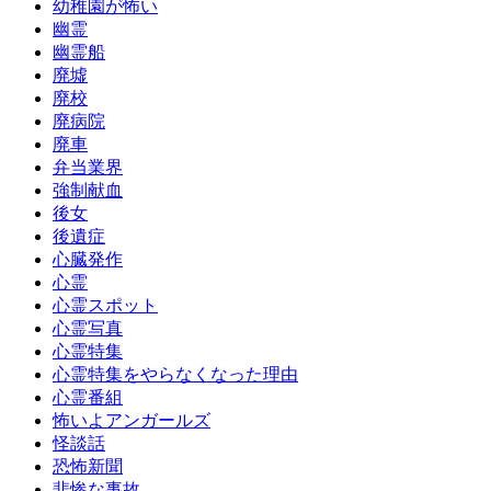
幼稚園が怖い
幽霊
幽霊船
廃墟
廃校
廃病院
廃車
弁当業界
強制献血
後女
後遺症
心臓発作
心霊
心霊スポット
心霊写真
心霊特集
心霊特集をやらなくなった理由
心霊番組
怖いよアンガールズ
怪談話
恐怖新聞
悲惨な事故