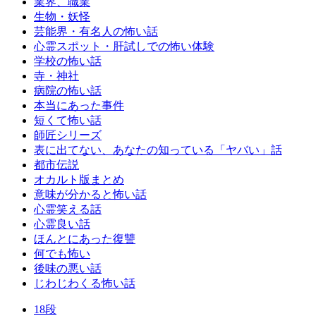
業界、職業
生物・妖怪
芸能界・有名人の怖い話
心霊スポット・肝試しでの怖い体験
学校の怖い話
寺・神社
病院の怖い話
本当にあった事件
短くて怖い話
師匠シリーズ
表に出てない、あなたの知っている「ヤバい」話
都市伝説
オカルト版まとめ
意味が分かると怖い話
心霊笑える話
心霊良い話
ほんとにあった復讐
何でも怖い
後味の悪い話
じわじわくる怖い話
18段