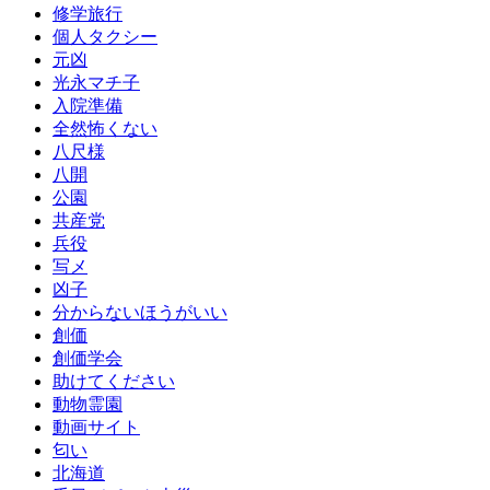
修学旅行
個人タクシー
元凶
光永マチ子
入院準備
全然怖くない
八尺様
八開
公園
共産党
兵役
写メ
凶子
分からないほうがいい
創価
創価学会
助けてください
動物霊園
動画サイト
匂い
北海道