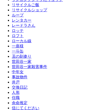
リサイクルご飯
リサイクルショップ
ループ
レンタカー
レードラさん
ロッテ
ロフト
ローカル線
一座様
一斗缶
丑の刻参り
世田谷一家
世田谷一家殺害事件
中年女
事故物件
井戸
交換日記
人形
住職
余命推定
信じてください