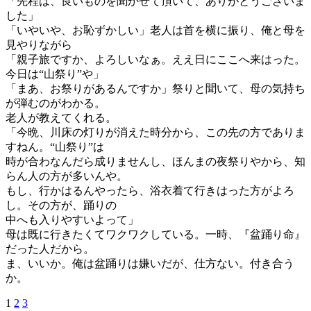
「先程は、良いものを聞かせて頂いて、ありがとうございま
した」
「いやいや、お恥ずかしい」老人は首を横に振り、俺と母を
見やりながら
「親子旅ですか、よろしいなぁ。ええ日にここへ来はった。
今日は“山祭り”や」
「まあ、お祭りがあるんですか」祭りと聞いて、母の気持ち
が弾むのがわかる。
老人が教えてくれる。
「今晩、川床の灯りが消えた時分から、この先の方でありま
すねん。“山祭り”は
時が合わなんだら成りませんし、ほんまの夜祭りやから、知
らん人の方が多いんや。
もし、行かはるんやったら、浴衣着て行きはった方がよろ
し。その方が、踊りの
中へも入りやすいよって」
母は既に行きたくてワクワクしている。一時、『盆踊り命』
だった人だから。
ま、いいか。俺は盆踊りは嫌いだが、仕方ない。付き合う
か。
1
2
3