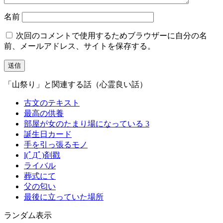
名前
次回のコメントで使用するためブラウザーに自分の名
前、メールアドレス、サイトを保存する。
「山祭り」と関連する話（心霊良い話）
古文のテキスト
最高の供養
部屋が女のたまり場になっている 3
誕生日カード
手を引っ張るモノ
l(ﾟДﾟ)剤戳
ライバル
葬式にて
父の匂い
最後に立っていた場所
ランダム表示