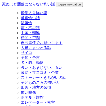
死ぬほど洒落にならない怖い話
toggle navigation
殿堂入り怖い話
厳選怖い話
洒落怖
夢・不思議
中国・朝鮮
時間・空間
自己責任でお願いします
人形にまつわる話
サイコ
予知・予言
犬・猫、動物
占い・おまじない、呪い
政治・マスコミ・企業
ストーカー・きちがいの話
子どものころの怖い話
田舎・地方の習慣
怖い映像
ホテル・旅館
エレベーター・密室