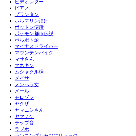
ビデオレター
ピアノ
プランタン
ホルマリン漬け
ボットン便所
ポケモン都市伝説
ポルポト派
マイナスドライバー
マウンテンバイク
マサさん
マネキン
ムシャクル様
メイサ
メンヘラ女
メール
モロゾフ
ヤクザ
ヤマニシさん
ヤマノケ
ラップ音
ラブホ
ランニングシャツにリュック