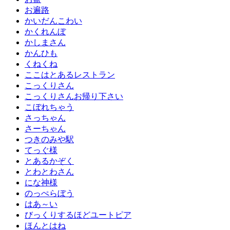
お遍路
かいだんこわい
かくれんぼ
かしまさん
かんひも
くねくね
ここはとあるレストラン
こっくりさん
こっくりさんお帰り下さい
こぼれちゃう
さっちゃん
さーちゃん
つきのみや駅
てっぐ様
とあるかぞく
とわとわさん
にな神様
のっぺらぼう
はあ～い
びっくりするほどユートピア
ほんとはね