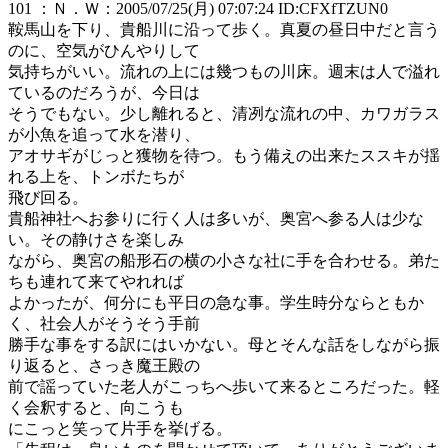
101 ：Ｎ．Ｗ：2005/07/25(月) 07:07:24 ID:CFXfTZUN0
鞍馬山を下り、貴船川に沿って歩く。真夏の昼日中だと言う
のに、空気がひんやりして
気持ちがいい。流れの上には幾つもの川床。週末は人で溢れ
ているのだろうが、今日は
そうでもない。少し離れると、清冽な流れの中、カワガラス
が小魚を追って水を潜り、
アオサギがじっと獲物を待つ。もう備えの出来たススキが揺
れる上を、トンボたちが
飛び回る。
貴船神社へお参りに行く人は多いが、奥宮へ参る人は少な
い。その静けさを楽しみ
ながら、奥宮の船形石の横の小さな社に手を合わせる。弟た
ちも連れて来てやれれば
よかったが、何分にも平日の急な事。学生時分ならともか
く、社会人がそうそう手前
勝手な事をする訳にはいかない。母とそんな話をしながら振
り返ると、さっき魔王殿の
前で謡っていた老人がこっちへ歩いて来るところだった。軽
く会釈すると、向こうも
にこっと笑って片手を挙げる。