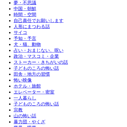
夢・不思議
中国・朝鮮
時間・空間
自己責任でお願いします
人形にまつわる話
サイコ
予知・予言
犬・猫、動物
占い・おまじない、呪い
政治・マスコミ・企業
ストーカー・きちがいの話
子どものころの怖い話
田舎・地方の習慣
怖い映像
ホテル・旅館
エレベーター・密室
一人暮らし
子どものころの怖い話
宗教
山の怖い話
暴力団・やくざ