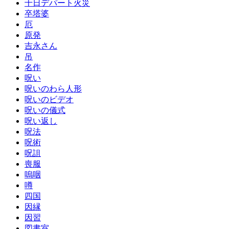
千日デパート火災
卒塔婆
厄
原発
吉永さん
吊
名作
呪い
呪いのわら人形
呪いのビデオ
呪いの儀式
呪い返し
呪法
呪術
呪詛
喪服
嗚咽
噂
四国
因縁
因習
図書室