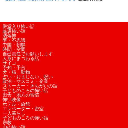
殿堂入り怖い話
厳選怖い話
洒落怖
夢・不思議
中国・朝鮮
時間・空間
自己責任でお願いします
人形にまつわる話
サイコ
予知・予言
犬・猫、動物
占い・おまじない、呪い
政治・マスコミ・企業
ストーカー・きちがいの話
子どものころの怖い話
田舎・地方の習慣
怖い映像
ホテル・旅館
エレベーター・密室
一人暮らし
子どものころの怖い話
宗教
山の怖い話