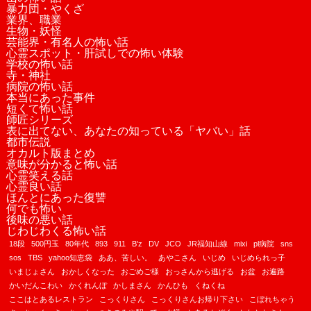
暴力団・やくざ
業界、職業
生物・妖怪
芸能界・有名人の怖い話
心霊スポット・肝試しでの怖い体験
学校の怖い話
寺・神社
病院の怖い話
本当にあった事件
短くて怖い話
師匠シリーズ
表に出てない、あなたの知っている「ヤバい」話
都市伝説
オカルト版まとめ
意味が分かると怖い話
心霊笑える話
心霊良い話
ほんとにあった復讐
何でも怖い
後味の悪い話
じわじわくる怖い話
18段
500円玉
80年代
893
911
B'z
DV
JCO
JR福知山線
mixi
pl病院
sns
sos
TBS
yahoo知恵袋
ああ、苦しい。
あやこさん
いじめ
いじめられっ子
いまじょさん
おかしくなった
おごめご様
おっさんから逃げる
お盆
お遍路
かいだんこわい
かくれんぼ
かしまさん
かんひも
くねくね
ここはとあるレストラン
こっくりさん
こっくりさんお帰り下さい
こぼれちゃう