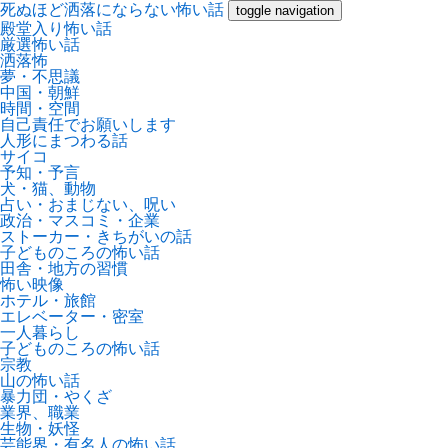
死ぬほど洒落にならない怖い話
toggle navigation
殿堂入り怖い話
厳選怖い話
洒落怖
夢・不思議
中国・朝鮮
時間・空間
自己責任でお願いします
人形にまつわる話
サイコ
予知・予言
犬・猫、動物
占い・おまじない、呪い
政治・マスコミ・企業
ストーカー・きちがいの話
子どものころの怖い話
田舎・地方の習慣
怖い映像
ホテル・旅館
エレベーター・密室
一人暮らし
子どものころの怖い話
宗教
山の怖い話
暴力団・やくざ
業界、職業
生物・妖怪
芸能界・有名人の怖い話