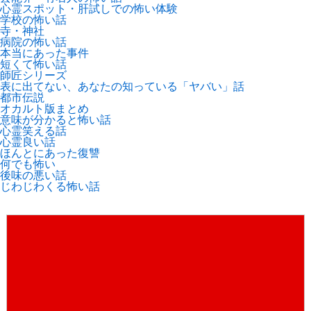
心霊スポット・肝試しでの怖い体験
学校の怖い話
寺・神社
病院の怖い話
本当にあった事件
短くて怖い話
師匠シリーズ
表に出てない、あなたの知っている「ヤバい」話
都市伝説
オカルト版まとめ
意味が分かると怖い話
心霊笑える話
心霊良い話
ほんとにあった復讐
何でも怖い
後味の悪い話
じわじわくる怖い話