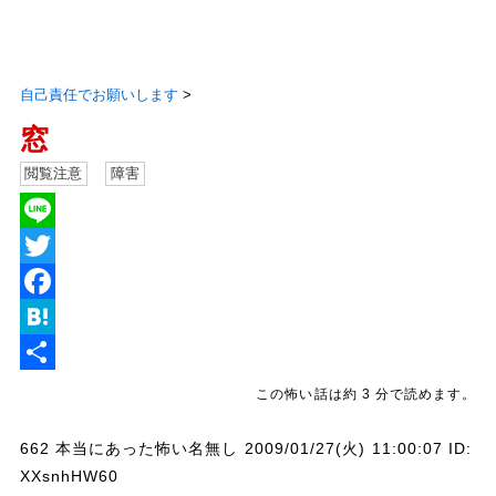
自己責任でお願いします
>
窓
閲覧注意
障害
L
i
T
n
w
F
e
i
a
H
t
c
a
共
この怖い話は約 3 分で読めます。
t
e
t
有
662 本当にあった怖い名無し 2009/01/27(火) 11:00:07 ID:
e
b
e
XXsnhHW60
r
o
n