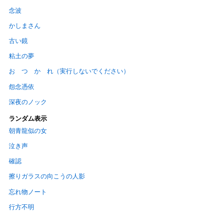
念波
かしまさん
古い鏡
粘土の夢
お つ か れ（実行しないでください）
怨念憑依
深夜のノック
ランダム表示
朝青龍似の女
泣き声
確認
擦りガラスの向こうの人影
忘れ物ノート
行方不明