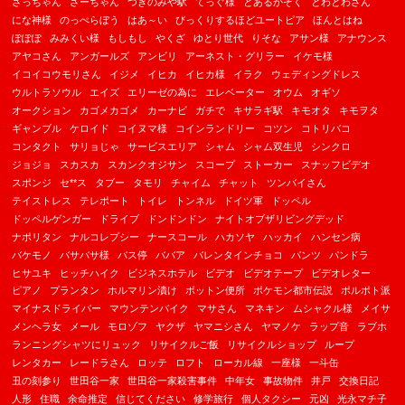
さっちゃん
さーちゃん
つきのみや駅
てっぐ様
とあるかぞく
とわとわさん
にな神様
のっぺらぼう
はあ～い
びっくりするほどユートピア
ほんとはね
ぽぽぽ
みみくい様
もしもし
やくざ
ゆとり世代
りそな
アサン様
アナウンス
アヤコさん
アンガールズ
アンビリ
アーネスト・グリラー
イケモ様
イコイコウモリさん
イジメ
イヒカ
イヒカ様
イラク
ウェディングドレス
ウルトラソウル
エイズ
エリーゼの為に
エレベーター
オウム
オギソ
オークション
カゴメカゴメ
カーナビ
ガチで
キサラギ駅
キモオタ
キモヲタ
ギャンブル
ケロイド
コイヌマ様
コインランドリー
コツン
コトリバコ
コンタクト
サリョじゃ
サービスエリア
シャム
シャム双生児
シンクロ
ジョジョ
スカスカ
スカンクオジサン
スコープ
ストーカー
スナッフビデオ
スポンジ
セ**ス
タブー
タモリ
チャイム
チャット
ツンバイさん
テイストレス
テレポート
トイレ
トンネル
ドイツ軍
ドッペル
ドッペルゲンガー
ドライブ
ドンドンドン
ナイトオブザリビングデッド
ナポリタン
ナルコレプシー
ナースコール
ハカソヤ
ハッカイ
ハンセン病
バケモノ
バサバサ様
バス停
ババア
バレンタインチョコ
パンツ
パンドラ
ヒサユキ
ヒッチハイク
ビジネスホテル
ビデオ
ビデオテープ
ビデオレター
ピアノ
プランタン
ホルマリン漬け
ボットン便所
ポケモン都市伝説
ポルポト派
マイナスドライバー
マウンテンバイク
マサさん
マネキン
ムシャクル様
メイサ
メンヘラ女
メール
モロゾフ
ヤクザ
ヤマニシさん
ヤマノケ
ラップ音
ラブホ
ランニングシャツにリュック
リサイクルご飯
リサイクルショップ
ループ
レンタカー
レードラさん
ロッテ
ロフト
ローカル線
一座様
一斗缶
丑の刻参り
世田谷一家
世田谷一家殺害事件
中年女
事故物件
井戸
交換日記
人形
住職
余命推定
信じてください
修学旅行
個人タクシー
元凶
光永マチ子