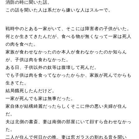
消防の時に聞いた話。
o
a
この話を聞いた人は系だから嫌いな人はスルーで。
k
戦時中のとある一家がいて、そこには障害者の子供がいた。
何とか生きてきたんだが、食べる物が無くなって一家は死人
の肉を食べた。
家族が食わせなかったのか本人が食わなかったのか知らん
が、子供は肉を食わなかった。
ある日、子供以外の奴等は腹壊して死んだ。
でも子供は肉を食ってなかったからか、家族が死んでからも
生きてた。
結局餓死したんだけど。
一家が死んでも家は無事だった。
家自体が結構綺麗だったらしくそこに仲の悪い夫婦が住ん
だ。
夫は北側の書斎、妻は南側の部屋にいて顔すら合わせなかっ
た。
二人が住んで何日かの晩、妻は窓ガラスの割れる音を聞い