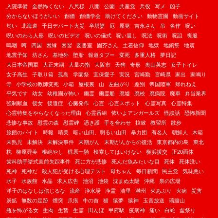
入院準備
全然怖くない
八尺様
八開
公園
共産党
兵役
写メ
凶子
分からないほうがいい
創価
創価学会
助けてください
動物霊園
動画サイト
匂い
北海道
千日デパート火災
卒塔婆
厄
原発
吉永さん
吊
名作
呪い
呪いのわら人形
呪いのビデオ
呪いの儀式
呪い返し
呪法
呪術
呪詛
喪服
嗚咽
噂
四国
因縁
因習
図書室
固芥さん
土着信仰
地獄
地鎮祭
地震
地震予知
坊さん
基地外
堕胎
報道タブー
変死
多重人格
夢日記
大日本帝国軍
大正末期
大量の指
大阪市
天狗
奇形
奥山英志
女子トイレ
女子高生
子取り箱
孤島
学園祭
宜保愛子
実況
宮崎勤
宮崎県
家出
家鳴り
寺
小学校の教師変死
小箱
屋根裏
山
左曲がり
差別
帝国陸軍
帰れねえ
平気です
幼女
幼稚園が怖い
幽霊
幽霊船
廃墟
廃校
廃病院
廃車
弁当業界
強制献血
後女
後遺症
心臓発作
心霊
心霊スポット
心霊写真
心霊特集
心霊特集をやらなくなった理由
心霊番組
怖いよアンガールズ
怪談話
恐怖新聞
悲惨な事故
慰霊の森
慰霊碑
憑き護
手を合わせ
拉致
教習所
散歩
旅館のバイト
時報
晴美
暗い山田、明るい山田
暴力団
有名人
朝鮮人
木箱
未熟児
未解決
未解決事件
末期がん
末期がんからの復活
東京都内の島
東北
枕
柳原尋美
根絶やし
梶原一騎
検索してはいけない
横浜援交
正20面体
歯科助手挙式直前失踪事件
死に方が悲惨
死んだ魚みたいな目
死体
死体洗い
死神
死神だ
殺人犯が受ける心理テスト
母ちゃん
毎日新聞
民主党
気味悪い
水子
水族館
水晶
求人広告
池沼
池袋
沈まぬ太陽
沖縄
泉の広場
洋子のはなしは信じるな
流産
浄水場
浄霊
清里
満州
火あぶり
火病
災害
炭鉱
無数の足跡
煙突
爪痕
牛の首
猫
猿夢
猿神
玉音放送
瑞牆山
瓶を怖がる女
生肉
生贄
生霊
田んぼ
甲府駅
疫病神
痛い
白蛇
盆祭り