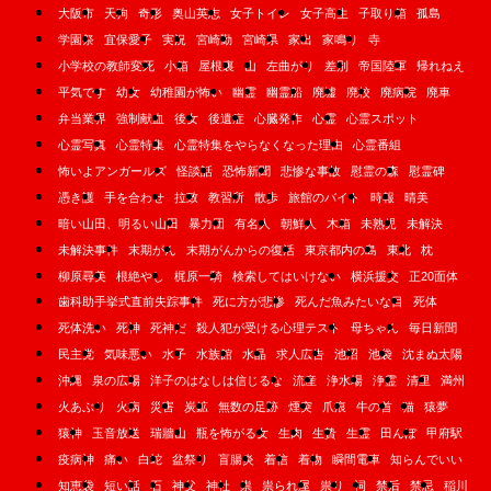
大阪市
天狗
奇形
奥山英志
女子トイレ
女子高生
子取り箱
孤島
学園祭
宜保愛子
実況
宮崎勤
宮崎県
家出
家鳴り
寺
小学校の教師変死
小箱
屋根裏
山
左曲がり
差別
帝国陸軍
帰れねえ
平気です
幼女
幼稚園が怖い
幽霊
幽霊船
廃墟
廃校
廃病院
廃車
弁当業界
強制献血
後女
後遺症
心臓発作
心霊
心霊スポット
心霊写真
心霊特集
心霊特集をやらなくなった理由
心霊番組
怖いよアンガールズ
怪談話
恐怖新聞
悲惨な事故
慰霊の森
慰霊碑
憑き護
手を合わせ
拉致
教習所
散歩
旅館のバイト
時報
晴美
暗い山田、明るい山田
暴力団
有名人
朝鮮人
木箱
未熟児
未解決
未解決事件
末期がん
末期がんからの復活
東京都内の島
東北
枕
柳原尋美
根絶やし
梶原一騎
検索してはいけない
横浜援交
正20面体
歯科助手挙式直前失踪事件
死に方が悲惨
死んだ魚みたいな目
死体
死体洗い
死神
死神だ
殺人犯が受ける心理テスト
母ちゃん
毎日新聞
民主党
気味悪い
水子
水族館
水晶
求人広告
池沼
池袋
沈まぬ太陽
沖縄
泉の広場
洋子のはなしは信じるな
流産
浄水場
浄霊
清里
満州
火あぶり
火病
災害
炭鉱
無数の足跡
煙突
爪痕
牛の首
猫
猿夢
猿神
玉音放送
瑞牆山
瓶を怖がる女
生肉
生贄
生霊
田んぼ
甲府駅
疫病神
痛い
白蛇
盆祭り
盲腸炎
着信
着物
瞬間電車
知らんでいい
知恵袋
短い話
石
神父
神社
祟
祟られ屋
祟り
祠
禁后
禁忌
稲川