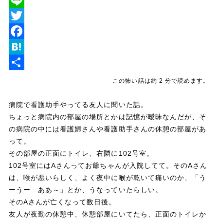
L
i
T
n
w
F
e
i
a
H
t
c
a
共
この怖い話は約 2 分で読めます。
t
e
t
有
病院で看護助手やってる友人に聞いた話。
e
b
e
ちょっと病院内の部屋の場所とかは記憶が曖昧なんだが、そ
r
o
n
の病院の中には看護婦さんや看護助手さんの休憩の部屋があ
o
a
って。
その部屋の正面にトイレ、右隣に102号室。
k
102号室にはAさんってお爺ちゃんが入院してて。そのAさん
は、喉が悪いらしく、よく夜中に喉が乾いて痛いのか、「う
ーうー…ああ～」とか、うなっていたらしい。
そのAさんが亡くなって数日後。
友人が夜勤の休憩中、休憩部屋にいてたら、正面のトイレか