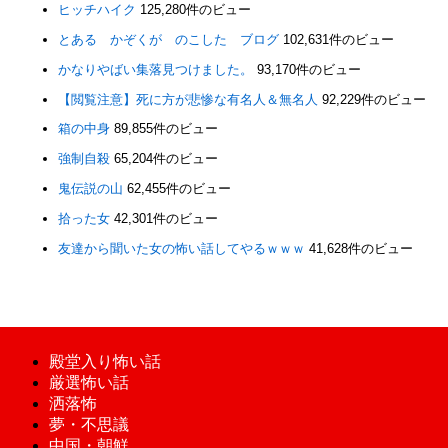
ヒッチハイク
125,280件のビュー
とある かぞくが のこした ブログ
102,631件のビュー
かなりやばい集落見つけました。
93,170件のビュー
【閲覧注意】死に方が悲惨な有名人＆無名人
92,229件のビュー
箱の中身
89,855件のビュー
強制自殺
65,204件のビュー
鬼伝説の山
62,455件のビュー
拾った女
42,301件のビュー
友達から聞いた女の怖い話してやるｗｗｗ
41,628件のビュー
殿堂入り怖い話
厳選怖い話
洒落怖
夢・不思議
中国・朝鮮