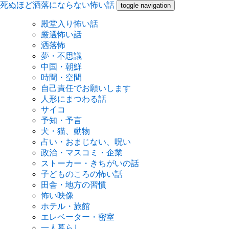
死ぬほど洒落にならない怖い話
toggle navigation
殿堂入り怖い話
厳選怖い話
洒落怖
夢・不思議
中国・朝鮮
時間・空間
自己責任でお願いします
人形にまつわる話
サイコ
予知・予言
犬・猫、動物
占い・おまじない、呪い
政治・マスコミ・企業
ストーカー・きちがいの話
子どものころの怖い話
田舎・地方の習慣
怖い映像
ホテル・旅館
エレベーター・密室
一人暮らし