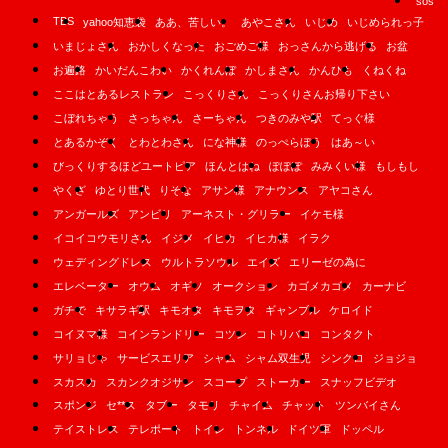
sos
TBS
yahoo知恵袋
ああ、苦しい。
あやこさん
いじめ
いじめられっ子
いまじょさん
おかしくなった
おごめご様
おっさんから逃げる
お盆
お遍路
かいだんこわい
かくれんぼ
かしまさん
かんひも
くねくね
ここはとあるレストラン
こっくりさん
こっくりさんお帰り下さい
こぼれちゃう
さっちゃん
さーちゃん
つきのみや駅
てっぐ様
とあるかぞく
とわとわさん
にな神様
のっぺらぼう
はあ～い
びっくりするほどユートピア
ほんとはね
ぽぽぽ
みみくい様
もしもし
やくざ
ゆとり世代
りそな
アサン様
アナウンス
アヤコさん
アンガールズ
アンビリ
アーネスト・グリラー
イケモ様
イコイコウモリさん
イジメ
イヒカ
イヒカ様
イラク
ウェディングドレス
ウルトラソウル
エイズ
エリーゼの為に
エレベーター
オウム
オギソ
オークション
カゴメカゴメ
カーナビ
ガチで
キサラギ駅
キモオタ
キモヲタ
ギャンブル
ケロイド
コイヌマ様
コインランドリー
コツン
コトリバコ
コンタクト
サリョじゃ
サービスエリア
シャム
シャム双生児
シンクロ
ジョジョ
スカスカ
スカンクオジサン
スコープ
ストーカー
スナッフビデオ
スポンジ
セ**ス
タブー
タモリ
チャイム
チャット
ツンバイさん
テイストレス
テレポート
トイレ
トンネル
ドイツ軍
ドッペル