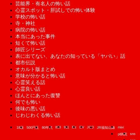
芸能界・有名人の怖い話
心霊スポット・肝試しでの怖い体験
学校の怖い話
寺・神社
病院の怖い話
本当にあった事件
短くて怖い話
師匠シリーズ
表に出てない、あなたの知っている「ヤバい」話
都市伝説
オカルト版まとめ
意味が分かると怖い話
心霊笑える話
心霊良い話
ほんとにあった復讐
何でも怖い
後味の悪い話
じわじわくる怖い話
893
911
B'z
DV
JCO
mixi
18段
500円玉
80年代
JR福知山線
sns
pl病院