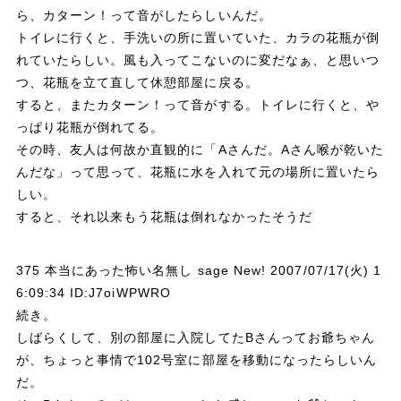
ら、カターン！って音がしたらしいんだ。
トイレに行くと、手洗いの所に置いていた、カラの花瓶が倒
れていたらしい。風も入ってこないのに変だなぁ、と思いつ
つ、花瓶を立て直して休憩部屋に戻る。
すると、またカターン！って音がする。トイレに行くと、や
っぱり花瓶が倒れてる。
その時、友人は何故か直観的に「Aさんだ。Aさん喉が乾いた
んだな」って思って、花瓶に水を入れて元の場所に置いたら
しい。
すると、それ以来もう花瓶は倒れなかったそうだ
375 本当にあった怖い名無し sage New! 2007/07/17(火) 1
6:09:34 ID:J7oiWPWRO
続き。
しばらくして、別の部屋に入院してたBさんってお爺ちゃん
が、ちょっと事情で102号室に部屋を移動になったらしいん
だ。