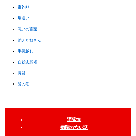
夜釣り
場違い
呪いの言葉
消えた爺さん
手鏡越し
自殺志願者
長髪
髪の毛
洒落怖
病院の怖い話