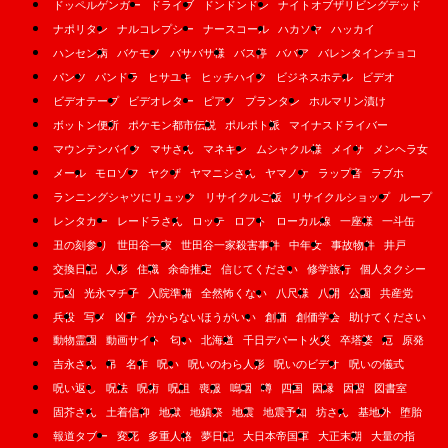
ドッペルゲンガー
ドライブ
ドンドンドン
ナイトオブザリビングデッド
ナポリタン
ナルコレプシー
ナースコール
ハカソヤ
ハッカイ
ハンセン病
バケモノ
バサバサ様
バス停
ババア
バレンタインチョコ
パンツ
パンドラ
ヒサユキ
ヒッチハイク
ビジネスホテル
ビデオ
ビデオテープ
ビデオレター
ピアノ
プランタン
ホルマリン漬け
ボットン便所
ポケモン都市伝説
ポルポト派
マイナスドライバー
マウンテンバイク
マサさん
マネキン
ムシャクル様
メイサ
メンヘラ女
メール
モロゾフ
ヤクザ
ヤマニシさん
ヤマノケ
ラップ音
ラブホ
ランニングシャツにリュック
リサイクルご飯
リサイクルショップ
ループ
レンタカー
レードラさん
ロッテ
ロフト
ローカル線
一座様
一斗缶
丑の刻参り
世田谷一家
世田谷一家殺害事件
中年女
事故物件
井戸
交換日記
人形
住職
余命推定
信じてください
修学旅行
個人タクシー
元凶
光永マチ子
入院準備
全然怖くない
八尺様
八開
公園
共産党
兵役
写メ
凶子
分からないほうがいい
創価
創価学会
助けてください
動物霊園
動画サイト
匂い
北海道
千日デパート火災
卒塔婆
厄
原発
吉永さん
吊
名作
呪い
呪いのわら人形
呪いのビデオ
呪いの儀式
呪い返し
呪法
呪術
呪詛
喪服
嗚咽
噂
四国
因縁
因習
図書室
固芥さん
土着信仰
地獄
地鎮祭
地震
地震予知
坊さん
基地外
堕胎
報道タブー
変死
多重人格
夢日記
大日本帝国軍
大正末期
大量の指