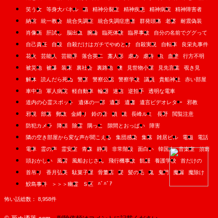
笑う女
等身大パネル
箱
精神分裂症
精神疾患
精神病院
精神障害者
納棺
統一教会
統合失調症
統合失調症患者
群発頭痛
老婆
耐震偽装
肖像画
肝試し
脳出血
腕輪
臨死体験
臨界事故
自分の名前でググって
自己責任
自殺
自殺だけはガチでやめとけ
自殺実況
自転車
良栄丸事件
花火
芸能人
芸能界
落合英二
藁人形
虐め
虐待
虫
血塗
行方不明
被災地
被爆
装束
裏社会
裏路地
襖
見世物小屋
見先言葉
覗き見
解体
読んだら死ぬ
警察
警察公認
警察学校
議員
貴船神社
赤い部屋
車中泊
軍人病院
軽自動車
輪廻
迷信
逆拍手
透明な電車
道内の心霊スポット
遺体の一部
遺影
遺書
遺言ビデオレター
邪教
邪視
部落
郵政
金縛り
鈴の音
鎖
鏡
長峰ルミ
長野
閲覧注意
防犯カメラ
降頭
除霊
隅っこ
隙間とおっぱい
障害
隣の空き部屋から変な声が聞こえる
集団感染
集落
雑居ビル
電磁
電話
電車
霊の声
霊安室
青森
静岡
非常階段
面白い
韓国人
音楽室
須磨
頭おかしい
風習
風船おじさん
飛行機事故
飢饉
養護学校
首だけの
首吊り
香月弘美
駄菓子屋
骨董店
髪
髪の毛
鬼
鬼門
魔漏
魔除け
ﾊﾞﾊﾞｱ
鮫島事件
＞＞＞幽霊
Ｓ区
怖い話総数： 8,958件