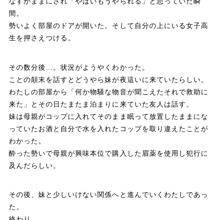
なすがままにされ「やばいもうやられる」と思っていた瞬
間。
勢いよく部屋のドアが開いた。そして自分の上にいる女子高
生を押さえつける。
その数分後…。状況がようやくわかった。
ことの顛末を話すとどうやら妹が夜這いに来ていたらしい。
わたしの部屋から「何か物騒な物音が聞こえたそれで救助に
来た」とその日たまたま泊まりに来ていた友人は話す。
妹は母親がコップに入れてそのまま眠って放置したままにな
っていたお酒と自分で水を入れたコップを取り違えたことが
わかった。
酔った勢いで母親が興味本位で購入した眉薬を使用し犯行に
及んだらしい。
その後、妹と少しいけない関係へと進んでいくわたしであっ
た。
終わり。