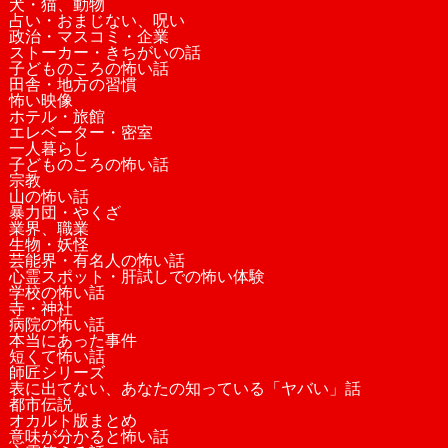
犬・猫、動物
占い・おまじない、呪い
政治・マスコミ・企業
ストーカー・きちがいの話
子どものころの怖い話
田舎・地方の習慣
怖い映像
ホテル・旅館
エレベーター・密室
一人暮らし
子どものころの怖い話
宗教
山の怖い話
暴力団・やくざ
業界、職業
生物・妖怪
芸能界・有名人の怖い話
心霊スポット・肝試しでの怖い体験
学校の怖い話
寺・神社
病院の怖い話
本当にあった事件
短くて怖い話
師匠シリーズ
表に出てない、あなたの知っている「ヤバい」話
都市伝説
オカルト版まとめ
意味が分かると怖い話