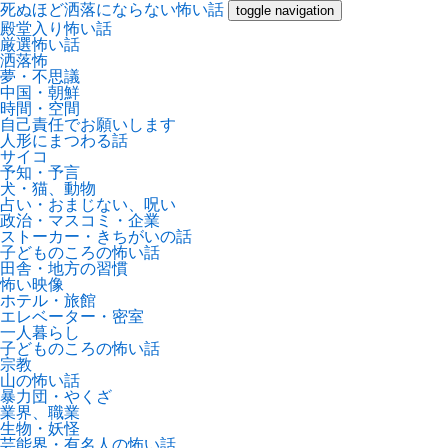
死ぬほど洒落にならない怖い話
toggle navigation
殿堂入り怖い話
厳選怖い話
洒落怖
夢・不思議
中国・朝鮮
時間・空間
自己責任でお願いします
人形にまつわる話
サイコ
予知・予言
犬・猫、動物
占い・おまじない、呪い
政治・マスコミ・企業
ストーカー・きちがいの話
子どものころの怖い話
田舎・地方の習慣
怖い映像
ホテル・旅館
エレベーター・密室
一人暮らし
子どものころの怖い話
宗教
山の怖い話
暴力団・やくざ
業界、職業
生物・妖怪
芸能界・有名人の怖い話