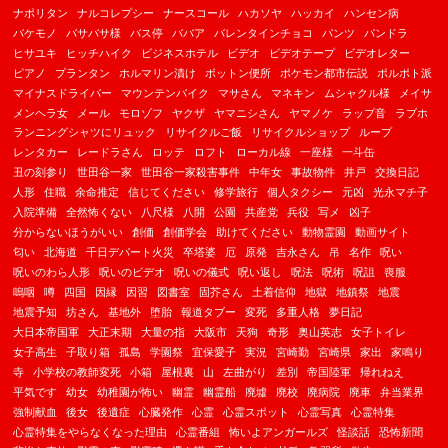
ナポリタン
ナルコレプシー
ナースコール
ハカソヤ
ハッカイ
ハンセン病
バケモノ
バサバサ様
バス停
ババア
バレンタインチョコ
パンツ
パンドラ
ヒサユキ
ヒッチハイク
ビジネスホテル
ビデオ
ビデオテープ
ビデオレター
ピアノ
プランタン
ホルマリン漬け
ボットン便所
ポケモン都市伝説
ポルポト派
マイナスドライバー
マウンテンバイク
マサさん
マネキン
ムシャクル様
メイサ
メンヘラ女
メール
モロゾフ
ヤクザ
ヤマニシさん
ヤマノケ
ラップ音
ラブホ
ランニングシャツにリュック
リサイクルご飯
リサイクルショップ
ループ
レンタカー
レードラさん
ロッテ
ロフト
ローカル線
一座様
一斗缶
丑の刻参り
世田谷一家
世田谷一家殺害事件
中年女
事故物件
井戸
交換日記
人形
住職
余命推定
信じてください
修学旅行
個人タクシー
元凶
光永マチ子
入院準備
全然怖くない
八尺様
八開
公園
共産党
兵役
写メ
凶子
分からないほうがいい
創価
創価学会
助けてください
動物霊園
動画サイト
匂い
北海道
千日デパート火災
卒塔婆
厄
原発
吉永さん
吊
名作
呪い
呪いのわら人形
呪いのビデオ
呪いの儀式
呪い返し
呪法
呪術
呪詛
喪服
嗚咽
噂
四国
因縁
因習
図書室
固芥さん
土着信仰
地獄
地鎮祭
地震
地震予知
坊さん
基地外
堕胎
報道タブー
変死
多重人格
夢日記
大日本帝国軍
大正末期
大量の指
大阪市
天狗
奇形
奥山英志
女子トイレ
女子高生
子取り箱
孤島
学園祭
宜保愛子
実況
宮崎勤
宮崎県
家出
家鳴り
寺
小学校の教師変死
小箱
屋根裏
山
左曲がり
差別
帝国陸軍
帰れねえ
平気です
幼女
幼稚園が怖い
幽霊
幽霊船
廃墟
廃校
廃病院
廃車
弁当業界
強制献血
後女
後遺症
心臓発作
心霊
心霊スポット
心霊写真
心霊特集
心霊特集をやらなくなった理由
心霊番組
怖いよアンガールズ
怪談話
恐怖新聞