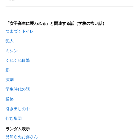
「女子高生に襲われる」と関連する話（学校の怖い話）
つまづくトイレ
犯人
ミシン
くねくね目撃
影
演劇
学生時代の話
通路
引き出しの中
佇む集団
ランダム表示
見知らぬお婆さん