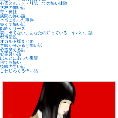
心霊スポット・肝試しでの怖い体験
学校の怖い話
寺・神社
病院の怖い話
本当にあった事件
短くて怖い話
師匠シリーズ
表に出てない、あなたの知っている「ヤバい」話
都市伝説
オカルト版まとめ
意味が分かると怖い話
心霊笑える話
心霊良い話
ほんとにあった復讐
何でも怖い
後味の悪い話
じわじわくる怖い話