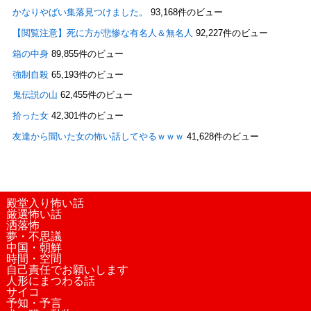
かなりやばい集落見つけました。
93,168件のビュー
【閲覧注意】死に方が悲惨な有名人＆無名人
92,227件のビュー
箱の中身
89,855件のビュー
強制自殺
65,193件のビュー
鬼伝説の山
62,455件のビュー
拾った女
42,301件のビュー
友達から聞いた女の怖い話してやるｗｗｗ
41,628件のビュー
殿堂入り怖い話
厳選怖い話
洒落怖
夢・不思議
中国・朝鮮
時間・空間
自己責任でお願いします
人形にまつわる話
サイコ
予知・予言