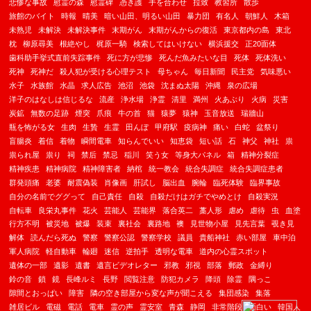
悲惨な事故
慰霊の森
慰霊碑
憑き護
手を合わせ
拉致
教習所
散歩
旅館のバイト
時報
晴美
暗い山田、明るい山田
暴力団
有名人
朝鮮人
木箱
未熟児
未解決
未解決事件
末期がん
末期がんからの復活
東京都内の島
東北
枕
柳原尋美
根絶やし
梶原一騎
検索してはいけない
横浜援交
正20面体
歯科助手挙式直前失踪事件
死に方が悲惨
死んだ魚みたいな目
死体
死体洗い
死神
死神だ
殺人犯が受ける心理テスト
母ちゃん
毎日新聞
民主党
気味悪い
水子
水族館
水晶
求人広告
池沼
池袋
沈まぬ太陽
沖縄
泉の広場
洋子のはなしは信じるな
流産
浄水場
浄霊
清里
満州
火あぶり
火病
災害
炭鉱
無数の足跡
煙突
爪痕
牛の首
猫
猿夢
猿神
玉音放送
瑞牆山
瓶を怖がる女
生肉
生贄
生霊
田んぼ
甲府駅
疫病神
痛い
白蛇
盆祭り
盲腸炎
着信
着物
瞬間電車
知らんでいい
知恵袋
短い話
石
神父
神社
祟
祟られ屋
祟り
祠
禁后
禁忌
稲川
笑う女
等身大パネル
箱
精神分裂症
精神疾患
精神病院
精神障害者
納棺
統一教会
統合失調症
統合失調症患者
群発頭痛
老婆
耐震偽装
肖像画
肝試し
脳出血
腕輪
臨死体験
臨界事故
自分の名前でググって
自己責任
自殺
自殺だけはガチでやめとけ
自殺実況
自転車
良栄丸事件
花火
芸能人
芸能界
落合英二
藁人形
虐め
虐待
虫
血塗
行方不明
被災地
被爆
装束
裏社会
裏路地
襖
見世物小屋
見先言葉
覗き見
解体
読んだら死ぬ
警察
警察公認
警察学校
議員
貴船神社
赤い部屋
車中泊
軍人病院
軽自動車
輪廻
迷信
逆拍手
透明な電車
道内の心霊スポット
遺体の一部
遺影
遺書
遺言ビデオレター
邪教
邪視
部落
郵政
金縛り
鈴の音
鎖
鏡
長峰ルミ
長野
閲覧注意
防犯カメラ
降頭
除霊
隅っこ
隙間とおっぱい
障害
隣の空き部屋から変な声が聞こえる
集団感染
集落
雑居ビル
電磁
電話
電車
霊の声
霊安室
青森
静岡
非常階段
面白い
韓国人