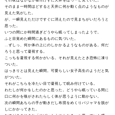
その夜はなかなか寝付けずに天井をぼっーと見ていた。
そのまま一時間ほどすると天井に何か動く点のようなものが
k
見えた気がした。
が、一瞬見えただけですぐに消えたので見まちがいだろうと
思った。
いつの間にか時間過ぎどうやら眠ってしまったようで。
ふと目覚めた瞬間にあるものに気づいた。
…ずしっ、何か体の上にのしかかるようなものがある。何だ
ろうと思って凝視する。
こっちを凝視する何かがいる。それが見えたとき恐怖に凍り
ついた。
はっきりとは見えた瞬間。可愛らしい女子高生のようだと気
がついた。
それがこちらを冷たい目で凝視して睨み付けている。
わたしが何かをしたのかと思った。どうやら眠っている間に
口に何かを嗅がされたらしく体が思うように動かない。
次の瞬間あちらの手が動きだし布団をめくりパジャマを脱が
しにかかってきた。