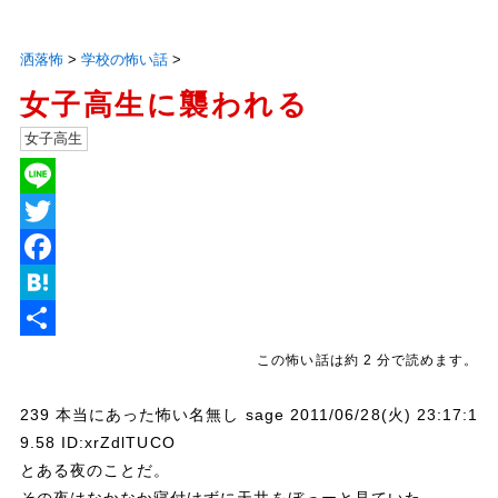
洒落怖
>
学校の怖い話
>
女子高生に襲われる
女子高生
L
i
T
n
w
F
e
i
a
H
t
c
a
共
この怖い話は約 2 分で読めます。
t
e
t
有
239 本当にあった怖い名無し sage 2011/06/28(火) 23:17:1
e
b
e
9.58 ID:xrZdlTUCO
r
o
n
とある夜のことだ。
o
a