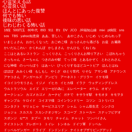
心霊笑える話
心霊良い話
ほんとにあった復讐
何でも怖い
後味の悪い話
じわじわくる怖い話
18段
500円玉
80年代
893
911
B'z
DV
JCO
JR福知山線
mixi
pl病院
sns
sos
TBS
yahoo知恵袋
ああ、苦しい。
あやこさん
いじめ
いじめられっ子
いまじょさん
おかしくなった
おごめご様
おっさんから逃げる
お盆
お遍路
かいだんこわい
かくれんぼ
かしまさん
かんひも
くねくね
ここはとあるレストラン
こっくりさん
こっくりさんお帰り下さい
こぼれちゃう
さっちゃん
さーちゃん
つきのみや駅
てっぐ様
とあるかぞく
とわとわさん
にな神様
のっぺらぼう
はあ～い
びっくりするほどユートピア
ほんとはね
ぽぽぽ
みみくい様
もしもし
やくざ
ゆとり世代
りそな
アサン様
アナウンス
アヤコさん
アンガールズ
アンビリ
アーネスト・グリラー
イケモ様
イコイコウモリさん
イジメ
イヒカ
イヒカ様
イラク
ウェディングドレス
ウルトラソウル
エイズ
エリーゼの為に
エレベーター
オウム
オギソ
オークション
カゴメカゴメ
カーナビ
ガチで
キサラギ駅
キモオタ
キモヲタ
ギャンブル
ケロイド
コイヌマ様
コインランドリー
コツン
コトリバコ
コンタクト
サリョじゃ
サービスエリア
シャム
シャム双生児
シンクロ
ジョジョ
スカスカ
スカンクオジサン
スコープ
ストーカー
スナッフビデオ
スポンジ
セ**ス
タブー
タモリ
チャイム
チャット
ツンバイさん
テイストレス
テレポート
トイレ
トンネル
ドイツ軍
ドッペル
ドッペルゲンガー
ドライブ
ドンドンドン
ナイトオブザリビングデッド