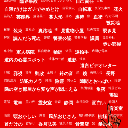
臨死体験
自分の名前でググって
自殺
臨界事故
自己責任
自殺実況
良栄丸事件
自殺だけはガチでやめとけ
自転車
花火
芸能人
落合英二
虐め
虫
行方不明
芸能界
藁人形
虐待
血塗
被災地
被爆
裏社会
襖
見先言葉
装束
裏路地
見世物小屋
覗き見
解体
警察
警察学校
貴船神社
読んだら死ぬ
警察公認
議員
赤い部屋
車中泊
軽自動車
迷信
透明な電車
軍人病院
輪廻
逆拍手
遺体の一部
遺書
道内の心霊スポット
遺影
遺言ビデオレター
邪教
部落
金縛り
鎖
長峰ルミ
邪視
郵政
鈴の音
鏡
長野
閲覧注意
降頭
隅っこ
障害
防犯カメラ
除霊
隙間とおっぱい
集団感染
雑居ビル
隣の空き部屋から変な声が聞こえる
集落
電磁
電話
霊の声
青森
非常階段
韓国人
電車
霊安室
静岡
面白い
音楽室
須磨
風習
飛行機事故
養護学校
頭おかしい
風船おじさん
飢饉
首吊り
駄菓子屋
髪
鬼
首だけの
香月弘美
骨董店
髪の毛