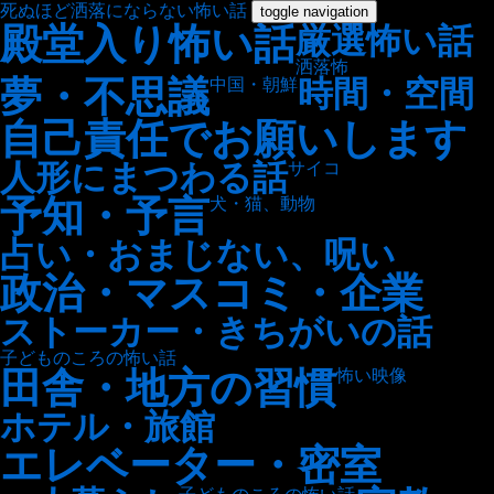
死ぬほど洒落にならない怖い話
toggle navigation
殿堂入り怖い話
厳選怖い話
洒落怖
夢・不思議
時間・空間
中国・朝鮮
自己責任でお願いします
人形にまつわる話
サイコ
予知・予言
犬・猫、動物
占い・おまじない、呪い
政治・マスコミ・企業
ストーカー・きちがいの話
子どものころの怖い話
田舎・地方の習慣
怖い映像
ホテル・旅館
エレベーター・密室