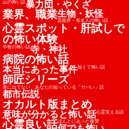
暴力団・やくざ
山の怖い話
業界、職業
生物・妖怪
芸能界・有名人の怖い話
心霊スポット・肝試しで
の怖い体験
寺・神社
学校の怖い話
病院の怖い話
本当にあった事件
短くて怖い話
師匠シリーズ
表に出てない、あなたの知っている「ヤバい」話
都市伝説
オカルト版まとめ
意味が分かると怖い話
心霊笑える話
心霊良い話
ほんとにあった復讐
何でも怖い