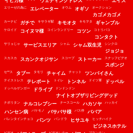
イヒカ様
ウェディングドレス
エイズ
エリーゼの為に
オウム
オークション
エレベーター
オギソ
カゴメカゴメ
カーナビ
キサラギ駅
キモヲタ
ガチで
キモオタ
ギャンブル
ケロイド
コインランドリー
コトリバコ
コイヌマ様
コツン
コンタクト
サリョじゃ
シャム
シンクロ
サービスエリア
シャム双生児
ジョジョ
スカスカ
スコープ
スナッフビデオ
スカンクオジサン
ストーカー
スポンジ
セ**ス
タモリ
チャット
タブー
チャイム
ツンバイさん
テイストレス
トイレ
ドイツ軍
テレポート
トンネル
ドッペル
ドッペルゲンガー
ドンドンドン
ドライブ
ナイトオブザリビングデッド
ナポリタン
ナースコール
ハッカイ
ナルコレプシー
ハカソヤ
バケモノ
バス停
ハンセン病
バサバサ様
ババア
バレンタインチョコ
パンドラ
ヒッチハイク
パンツ
ヒサユキ
ビジネスホテル
ビデオ
ビデオレター
プランタン