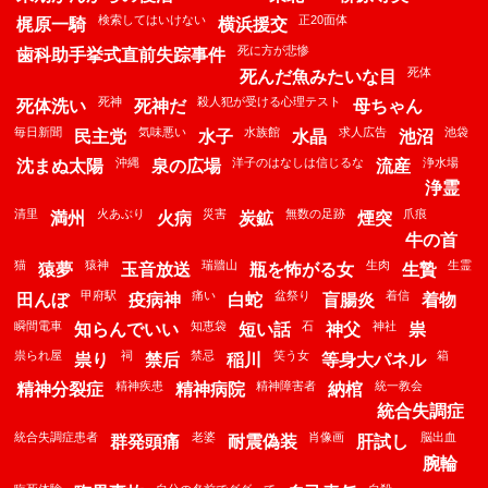
検索してはいけない
正20面体
梶原一騎
横浜援交
死に方が悲惨
歯科助手挙式直前失踪事件
死体
死んだ魚みたいな目
死神
殺人犯が受ける心理テスト
死体洗い
死神だ
母ちゃん
毎日新聞
気味悪い
水族館
求人広告
池袋
民主党
水子
水晶
池沼
沖縄
洋子のはなしは信じるな
浄水場
沈まぬ太陽
泉の広場
流産
浄霊
清里
火あぶり
災害
無数の足跡
爪痕
満州
火病
炭鉱
煙突
牛の首
猫
猿神
瑞牆山
生肉
生霊
猿夢
玉音放送
瓶を怖がる女
生贄
甲府駅
痛い
盆祭り
着信
田んぼ
疫病神
白蛇
盲腸炎
着物
瞬間電車
知恵袋
石
神社
知らんでいい
短い話
神父
祟
祟られ屋
祠
禁忌
笑う女
箱
祟り
禁后
稲川
等身大パネル
精神疾患
精神障害者
統一教会
精神分裂症
精神病院
納棺
統合失調症
統合失調症患者
老婆
肖像画
脳出血
群発頭痛
耐震偽装
肝試し
腕輪