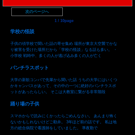
次のページへ
1 / 10page
学校の怪談
子供の頃学校で聞いた話の寄せ集め 場所が東京大空襲でかな
り被害を受けた場所だから「学校の怪談」なる話も多い。 ・
小学校 戦時中、多くの人が逃げ込み多くの人が亡く
パンチラスポット
大学の新歓コンパで先輩から聞いた話 うちの大学にはいくつ
かキャンパスがあって、その中の一つに絶好のパンチラスポ
ットがあったらしい。 そこは大教室に繋がる非常階段
踊り場の子供
スマホからで読みにくかったらごめんなさい。 あんまり怖く
ないかもしれないけどご勘弁。 3年ほど前の話です。 私は地
方の総合病院で看護師をしていました。 準夜勤で