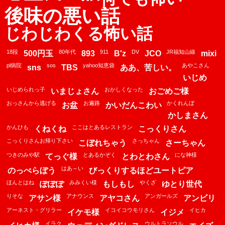
後味の悪い話
じわじわくる怖い話
18段
80年代
911
DV
JR福知山線
500円玉
893
B'z
JCO
mixi
pl病院
sos
yahoo知恵袋
あやこさん
sns
TBS
ああ、苦しい。
いじめ
いじめられっ子
おかしくなった
いまじょさん
おごめご様
おっさんから逃げる
お遍路
かくれんぼ
お盆
かいだんこわい
かしまさん
かんひも
ここはとあるレストラン
くねくね
こっくりさん
こっくりさんお帰り下さい
さっちゃん
こぼれちゃう
さーちゃん
つきのみや駅
とあるかぞく
にな神様
てっぐ様
とわとわさん
はあ～い
のっぺらぼう
びっくりするほどユートピア
ほんとはね
みみくい様
やくざ
ぽぽぽ
もしもし
ゆとり世代
りそな
アナウンス
アンガールズ
アサン様
アヤコさん
アンビリ
アーネスト・グリラー
イコイコウモリさん
イヒカ
イケモ様
イジメ
イラク
ウルトラソウル