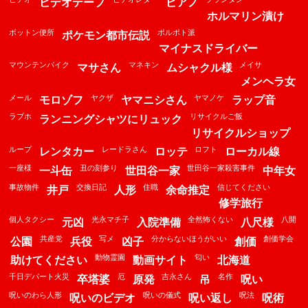
ビデオテープ
ピアノ
ホルマリン漬け
ボットン便所
ポルポト派
ポケモン都市伝説
マイナスドライバー
マウンテンバイク
マネキン
メイサ
マサさん
ムシャクル様
メンヘラ女
メール
ヤクザ
ヤマノケ
モロゾフ
ヤマニシさん
ラップ音
ラブホ
リサイクルご飯
ランニングシャツにリュック
リサイクルショップ
ループ
レードラさん
ロフト
レンタカー
ロッテ
ローカル線
一座様
丑の刻参り
世田谷一家殺害事件
一斗缶
世田谷一家
中年女
事故物件
交換日記
住職
信じてください
井戸
人形
余命推定
修学旅行
個人タクシー
光永マチ子
全然怖くない
八開
元凶
入院準備
八尺様
共産党
写メ
分からないほうがいい
創価学会
公園
兵役
凶子
創価
動物霊園
匂い
助けてください
動画サイト
北海道
千日デパート火災
厄
吉永さん
名作
卒塔婆
原発
吊
呪い
呪いのわら人形
呪いの儀式
呪法
呪いのビデオ
呪い返し
呪術