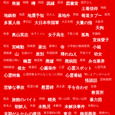
呪詛
嗚咽
四国
因習
固芥さん
喪服
噂
因縁
図書室
地獄
土着信仰
地震
坊さん
堕胎
変死
地鎮祭
地震予知
基地外
報道タブー
夢日記
大正末期
大阪市
多重人格
大日本帝国軍
大量の指
天狗
奇形
女子トイレ
子取り箱
学園祭
奥山英志
女子高生
孤島
宜保愛子
実況
宮崎県
家鳴り
小学校の教師変死
宮崎勤
家出
寺
小箱
屋根裏
左曲がり
帝国陸軍
平気です
山
差別
帰れねえ
幼女
幼稚園が怖い
幽霊船
廃校
廃車
幽霊
廃墟
廃病院
弁当業界
強制献血
後遺症
心霊
心霊写真
後女
心臓発作
心霊スポット
心霊特集をやらなくなった理由
怖いよアンガールズ
心霊特集
心霊番組
恐怖新聞
怪談話
慰霊の森
憑き護
拉致
悲惨な事故
慰霊碑
手を合わせ
教習所
散歩
時報
暗い山田、明るい山田
旅館のバイト
晴美
暴力団
有名人
木箱
未解決
末期がん
朝鮮人
未熟児
未解決事件
東京都内の島
枕
根絶やし
末期がんからの復活
東北
柳原尋美