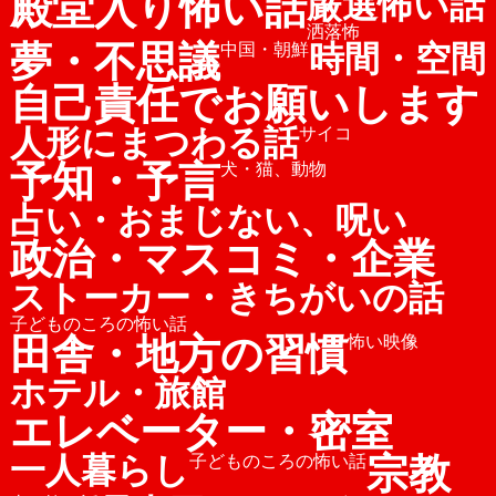
殿堂入り怖い話
厳選怖い話
洒落怖
夢・不思議
時間・空間
中国・朝鮮
自己責任でお願いします
人形にまつわる話
サイコ
予知・予言
犬・猫、動物
占い・おまじない、呪い
政治・マスコミ・企業
ストーカー・きちがいの話
子どものころの怖い話
田舎・地方の習慣
怖い映像
ホテル・旅館
エレベーター・密室
宗教
一人暮らし
子どものころの怖い話