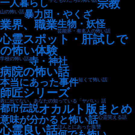
宗教
一人暮らし
子どものころの怖い話
暴力団・やくざ
山の怖い話
業界、職業
生物・妖怪
芸能界・有名人の怖い話
心霊スポット・肝試しで
の怖い体験
寺・神社
学校の怖い話
病院の怖い話
本当にあった事件
短くて怖い話
師匠シリーズ
表に出てない、あなたの知っている「ヤバい」話
オカルト版まとめ
都市伝説
意味が分かると怖い話
心霊笑える話
心霊良い話
ほんとにあった復讐
何でも怖い