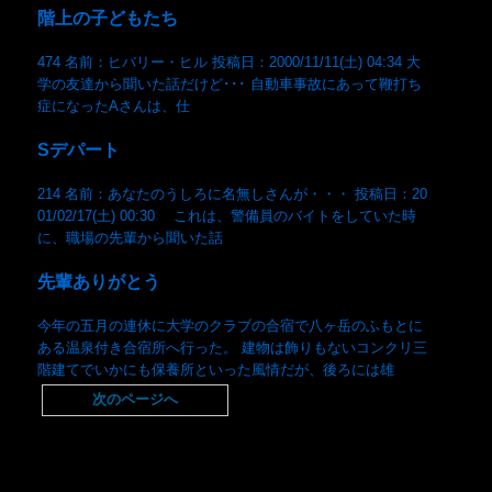
階上の子どもたち
474 名前：ヒバリー・ヒル 投稿日：2000/11/11(土) 04:34 大
学の友達から聞いた話だけど･･･ 自動車事故にあって鞭打ち
症になったAさんは、仕
Sデパート
214 名前：あなたのうしろに名無しさんが・・・ 投稿日：20
01/02/17(土) 00:30 これは、警備員のバイトをしていた時
に、職場の先輩から聞いた話
先輩ありがとう
今年の五月の連休に大学のクラブの合宿で八ヶ岳のふもとに
ある温泉付き合宿所へ行った。 建物は飾りもないコンクリ三
階建てでいかにも保養所といった風情だが、後ろには雄
次のページへ